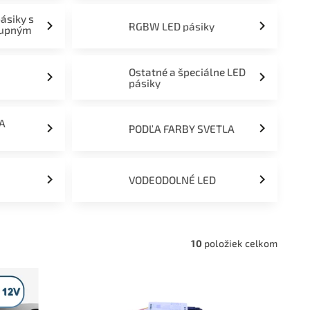
pásiky s
RGBW LED pásiky
tupným
Ostatné a špeciálne LED
pásiky
ĽA
PODĽA FARBY SVETLA
VODEODOLNÉ LED
10
položiek celkom