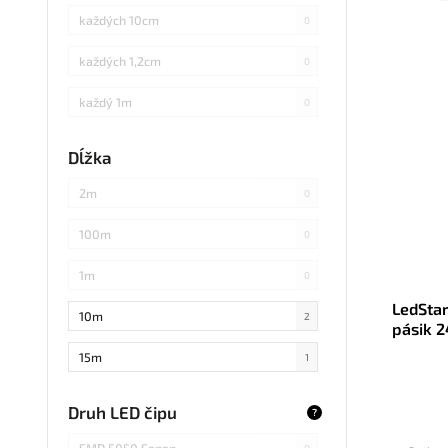
každých 10cm
0
každých 1,2cm
0
každý 1m
0
každých 3cm
0
Dĺžka
každých 20cm
0
2m
0
každých 4cm
0
100m
0
každých 2cm
7
1m
0
každých 17cm
LedSta
0
10m
2
pásik 
4000
5
0
15m
1
každých 7,1cm
0
20m
2
Druh LED čipu
?
každých 1,5cm
0
25m
1
SMD 5050 Sanan
0