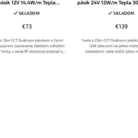
pásik 12V 14,4W/m Tepla
pásik 24V 12W/m Tepla 
+Denná 4000K+Studená 6500K
4000K+Studená 6500K R
✅ SKLADOM
✅ SKLADOM
vládač 230V zdroj do zásuvky
230V kovový zdr
€73
€139
s 10m CCT Duálnym pásikom s čipmi
Sada s 20m CCT Duálnym pásik
júcimi nastavenie všetkých odtieňov
12W výkonom na jeden meter
j farby, v sade RF dotykový ovládač s
ovládačom viete znížiť výkon
encom pre nastavovanie farieb a so
drojom pre zapojenie do zásuvky.