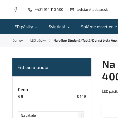
+421 914 110 400
ledstar@ledstar.sk
LED pásiky
Svietidlá
Solárne osvetlenie
Domov
LED pásiky
Na výber Studená/Teplá/Denná biela Áno
/
/
Na 
40
Cena
LED pásik
€
9
€
149
Na sklade
10