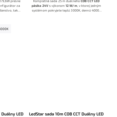
4V/9,6W presne
Kompletná sada 25 m duálneho
COB CCT LED
nfigurátor za
pásika 24V
s výkonom
12 W/m
, v ktorej jedným
ušenstvo, takže
systémom pokryjete teplú 3000K, dennú 4000K
nú na okamžitú
aj studenú bielu 6500K. Súčasťou balenia
je
kovový 230V napájací zdroj
aj
RF diaľkový
ovládač
s možnosťou plynule meniť farebnú
6000K
teplotu a jas, ideálna voľba pre flexibilné
osvetlenie obytných aj komerčných interiérov.
 Duálny LED
LedStar sada 10m COB CCT Duálny LED