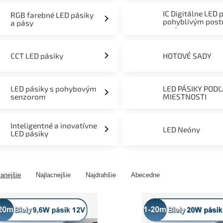
IC Digitálne LED 
RGB farebné LED pásiky
pohyblivým pos
a pásy
svetom
CCT LED pásiky
HOTOVÉ SADY
LED pásiky s pohybovým
LED PÁSIKY POD
senzorom
MIESTNOSTI
Inteligentné a inovatívne
LED Neóny
LED pásiky
anejšie
Najlacnejšie
Najdrahšie
Abecedne