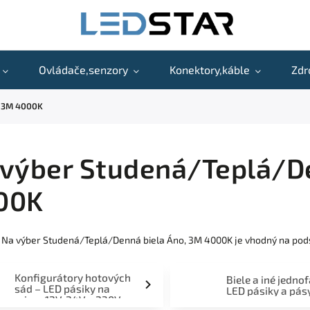
Ovládače,senzory
Konektory,káble
Zdr
, 3M 4000K
výber Studená/Teplá/De
00K
 Na výber Studená/Teplá/Denná biela Áno, 3M 4000K je vhodný na podsv
Konfigurátory hotových
Biele a iné jedno
sád – LED pásiky na
LED pásiky a pás
mieru 12V, 24V a 230V