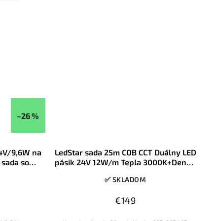
–26 %
24V/9,6W na
LedStar sada 25m COB CCT Duálny LED
 sada so
pásik 24V 12W/m Tepla 3000K+Denná
átor
4000K+Studená 6500K RF ovládač
✅ SKLADOM
230V kovový zdroj
€149