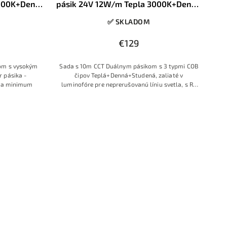
3000K+Denná
pásik 24V 12W/m Tepla 3000K+Denná
F ovládač
4000K+Studená 6500K RF ovládač
✅ SKLADOM
oj
230V zdroj do zásuvky
€129
om s vysokým
Sada s 10m CCT Duálnym pásikom s 3 typmi COB
 pásika -
čipov Teplá+Denná+Studená, zaliaté v
 na minimum
luminofóre pre neprerušovanú líniu svetla, s RF
dotykovým ovládačom a zdrojom pre zapojenie
do zásuvky.