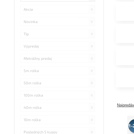
Akcia
0
Novinka
0
Tip
0
Výpredaj
0
Metrážny predaj
0
5m rolka
0
50m rolka
0
100m rolka
0
Najpredáv
40m rolka
0
10m rolka
0
Posledných 5 kusov
0