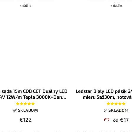
+ ďalšie
+ ďalšie
r sada 15m COB CCT Duálny LED
Ledstar Biely LED pásik 
24V 12W/m Tepla 3000K+Denná
mieru 5až30m, hotová
K+Studená 6500K RF ovládač
zdrojom, konfigur
230V kovový zdroj
✅ SKLADOM
✅ SKLADOM
€122
€17
€17
od