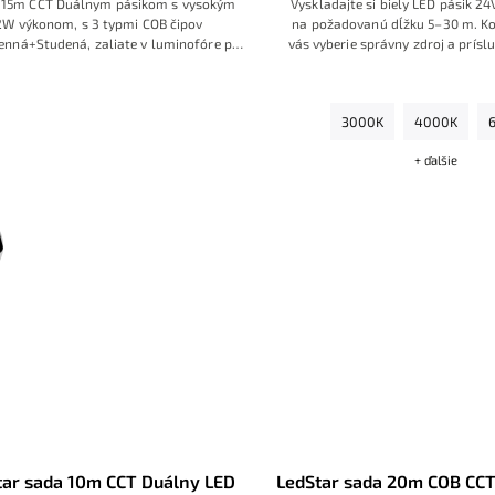
 15m CCT Duálnym pásikom s vysokým
Vyskladajte si biely LED pásik 2
2W výkonom, s 3 typmi COB čipov
na požadovanú dĺžku 5–30 m. Ko
enná+Studená, zaliate v luminofóre pre
vás vyberie správny zdroj a prísl
ušovanú líniu svetla, s RF dotykovým
dostanete hotovú sadu priprave
m a kovovým zdrojom pre pripojenie na
montáž
.
nálna CCT COB LED sada s dĺžkou 15 m v
230V
revedení, s príkonom 12 W/m, umožňuje
3000K
4000K
 ladenie bieleho svetla od teplej 3000K
ú 4000K až po studenú 6500K. Súčasťou
+ ďalšie
tný kovový napájací zdroj 230V/24V a RF
 s možnosťou regulácie jasu aj teploty
y – všetko zapojené a pripravené na
okamžité použitie.
tar sada 10m CCT Duálny LED
LedStar sada 20m COB CCT