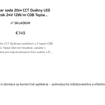
tar sada 20m CCT Duálny LED
sik 24V 12W/m COB Tepla
+Denná 4000K+Studená 6500K
✅ SKLADOM
ovládač 230V kovový zdroj
€149
0m CCT Duálnym pásikom s 3 typmi COB
ov Teplá+Denná+Studená, zaliate v
re pre neprerušovanú líniu svetla, s RF
vým ovládačom a kovovým zdrojom pre
pripojenie na 230V
e domáce aj komerčné aplikácie – jednoducho inštalovateľný a efektív