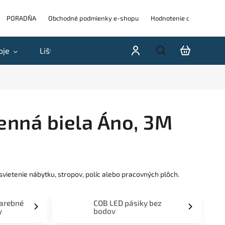
PORADŇA
Obchodné podmienky e-shopu
Hodnotenie obchodu
oje
Lišty
Akcie a výpredaje
Blog
H
nná biela Áno, 3M
ietenie nábytku, stropov, políc alebo pracovných plôch.
farebné
COB LED pásiky bez
y
bodov