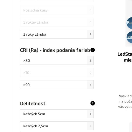
Posledné kusy
0
5 rokov záruka
0
3 roky záruka
1
CRI (Ra) - index podania farieb
?
LedSta
mie
>80
3
zdr
>70
0
>90
7
Vysklad
na poža
Deliteľnosť
?
vás vybe
dostane
každých 5cm
1
každých 2,5cm
2