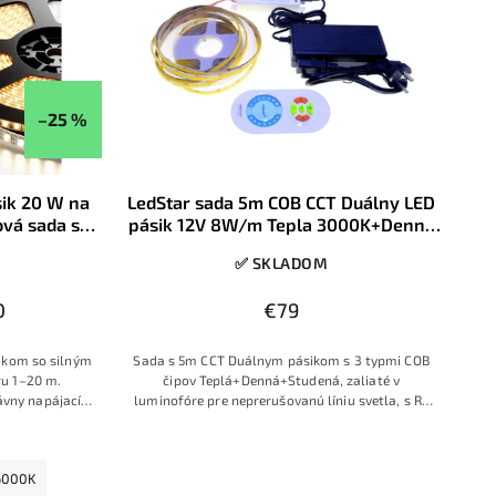
–25 %
sik 20 W na
LedStar sada 5m COB CCT Duálny LED
ová sada so
pásik 12V 8W/m Tepla 3000K+Denná
a výber -
4000K+Studená 6500K RF ovládač
✅ SKLADOM
230V zdroj do zásuvky
0
€79
ikom so silným
Sada s 5m CCT Duálnym pásikom s 3 typmi COB
u 1–20 m.
čipov Teplá+Denná+Studená, zaliaté v
ávny napájací
luminofóre pre neprerušovanú líniu svetla, s RF
stanete hotovú
dotykovým ovládačom a zdrojom pre zapojenie
ahlivú montáž.
do zásuvky.
6000K