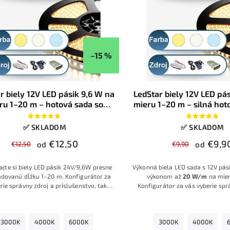
–15 %
r biely 12V LED pásik 9,6 W na
LedStar biely 12V LED pá
ru 1–20 m – hotová sada so
mieru 1–20 m – silná hot
ojom, farba bielej na výber,
zdrojom, farba bielej n
konfigurátor
konfigurátor
✅ SKLADOM
✅ SKLADOM
€12,50
€9,9
€12,50
od
€9,90
od
ajte si biely LED pásik 24V/9,6W presne
Výkonná biela LED sada s 12V pás
dovanú dĺžku 1–20 m. Konfigurátor za
výkonom až
20 W/m
na mier
rie správny zdroj a príslušenstvo, takže
Konfigurátor za vás vyberie spr
te hotovú sadu pripravenú na okamžitú
zdroj aj príslušenstvo, takže do
montáž
.
sadu pripravenú na rýchlu a spoľ
3000K
4000K
6000K
3000K
4000K