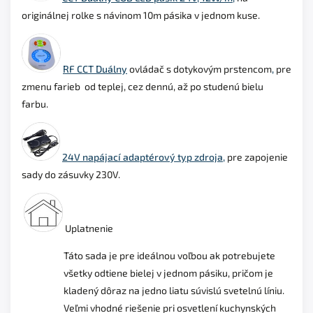
originálnej rolke s návinom 10m pásika v jednom kuse.
RF
CCT Duálny
ovládač s dotykovým prstencom
,
pre
zmenu farieb od teplej, cez dennú, až po studenú bielu
farbu.
24V napájací adaptérový typ zdroja,
pre zapojenie
sady do zásuvky 230V.
Uplatnenie
Táto sada je pre ideálnou voľbou ak potrebujete
všetky odtiene bielej v jednom pásiku, pričom je
kladený dôraz na jedno liatu súvislú svetelnú líniu.
Veľmi vhodné riešenie pri osvetlení kuchynských