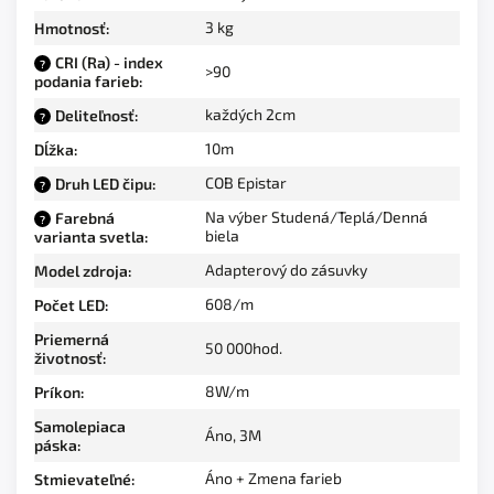
3 kg
Hmotnosť
:
CRI (Ra) - index
?
>90
podania farieb
:
každých 2cm
Deliteľnosť
:
?
10m
Dĺžka
:
COB Epistar
Druh LED čipu
:
?
Na výber Studená/Teplá/Denná
Farebná
?
biela
varianta svetla
:
Adapterový do zásuvky
Model zdroja
:
608/m
Počet LED
:
Priemerná
50 000hod.
životnosť
:
8W/m
Príkon
:
Samolepiaca
Áno, 3M
páska
:
Áno + Zmena farieb
Stmievateľné
: