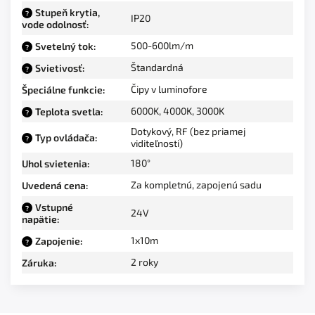
Stupeň krytia,
?
IP20
vode odolnosť
:
500-600lm/m
Svetelný tok
:
?
Štandardná
Svietivosť
:
?
Čipy v luminofore
Špeciálne funkcie
:
6000K
,
4000K
,
3000K
Teplota svetla
:
?
Dotykový, RF (bez priamej
Typ ovládača
:
?
viditeľnosti)
180°
Uhol svietenia
:
Za kompletnú, zapojenú sadu
Uvedená cena
:
Vstupné
?
24V
napätie
:
1x10m
Zapojenie
:
?
2 roky
Záruka
: