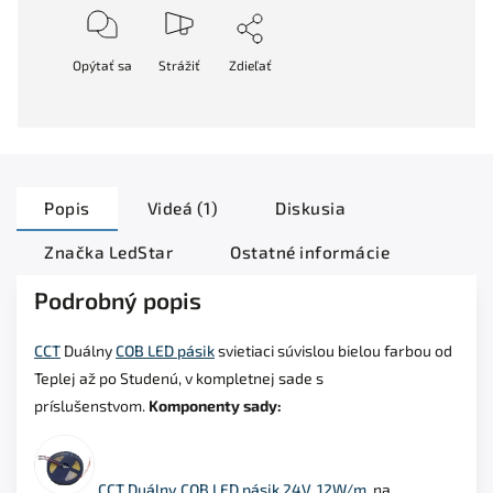
Opýtať sa
Strážiť
Zdieľať
Popis
Videá (1)
Diskusia
Značka
LedStar
Ostatné informácie
Podrobný popis
CCT
Duálny
COB LED pásik
svietiaci súvislou bielou farbou od
Teplej až po Studenú, v kompletnej sade s
príslušenstvom.
Komponenty sady:
CCT Duálny COB LED pásik 24V, 12W/m,
na