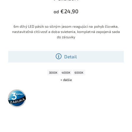
€24,90
od
6m dlhý LED pásik so silným jasom reagujúci na pohyb človeka,
nastaviteľná citlivosť a doba svietenia, kompletná zapojená sada
do zásuvky
Detail
3000K
4000K
6000K
+ ďalšie
3 roky
záruka