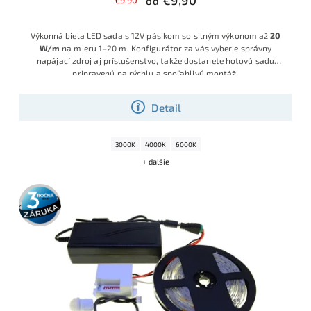
€9,90
€9,90
od
Výkonná biela LED sada s 12V pásikom so silným výkonom až
20
W/m
na mieru 1–20 m. Konfigurátor za vás vyberie správny
napájací zdroj aj príslušenstvo, takže dostanete hotovú sadu
pripravenú na rýchlu a spoľahlivú montáž.
Detail
3000K
4000K
6000K
+ ďalšie
3 roky
záruka