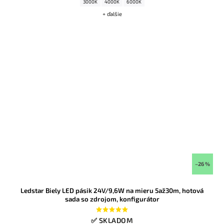
3000K
4000K
6000K
+ ďalšie
–26 %
Ledstar Biely LED pásik 24V/9,6W na mieru 5až30m, hotová
sada so zdrojom, konfigurátor
✅ SKLADOM