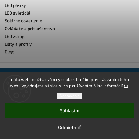
LED pásiky
LED svietidlá
Solárne osvetlenie
Ovládače a príslušenstvo
LED zdroje
Lišty a profily
Blog
Odoberať newsletter
Tento web používa súbory cookie. Ďalším prechádzaním tohto
webu vyjadrujete súhlas s ich používaním. Viac informácií
tu
.
Vložením e-mailu súhlasíte s
podmienkami ochrany osobných údajov
Nastavenie
Súhlasím
Odmietnuť
Prihlásiť sa