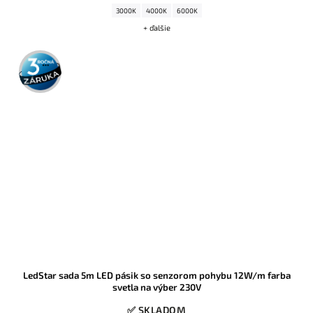
3000K
4000K
6000K
+ ďalšie
3 roky
záruka
LedStar sada 5m LED pásik so senzorom pohybu 12W/m farba
svetla na výber 230V
✅ SKLADOM