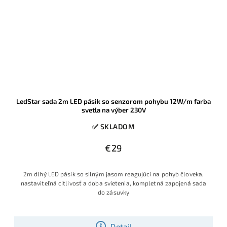
LedStar sada 2m LED pásik so senzorom pohybu 12W/m farba
svetla na výber 230V
✅ SKLADOM
€29
2m dlhý LED pásik so silným jasom reagujúci na pohyb človeka,
nastaviteľná citlivosť a doba svietenia, kompletná zapojená sada
do zásuvky
Detail