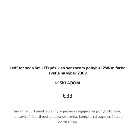
LedStar sada 6m LED pásik so senzorom pohybu 12W/m farba
svetla na výber 230V
✅ SKLADOM
€33
6m dlhý LED pásik so silným jasom reagujúci na pohyb človeka,
nastaviteľná citlivosť a doba svietenia, kompletná zapojená sada
do zásuvky