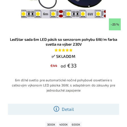
–25 %
LedStar sada 6m LED pásik so senzorom pohybu 6W/m farba
svetla na výber 230V
✅ SKLADOM
€33
€44
od
6m dlhé svetlo pre automatické nočné pohybové osvetlenie s
celkovým výkonom LED pásika 36W, s adaptérom do zásuvky pre
jednoduché zapojenie
Detail
3000K
4000K
6000K