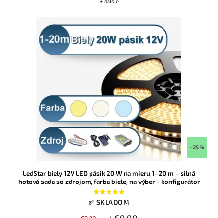
+ ďalšie
–25 %
LedStar biely 12V LED pásik 20 W na mieru 1–20 m – silná
hotová sada so zdrojom, farba bielej na výber - konfigurátor
✅ SKLADOM