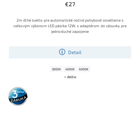
€27
2m dlhé svetlo pre automatické nočné pohybové osvetlenie s
celkovým výkonom LED pásika 12W, s adaptérom do zásuvky pre
jednoduché zapojenie
Detail
3000K
4000K
6000K
+ ďalšie
3 roky
záruka