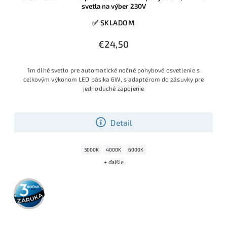
svetla na výber 230V
✅ SKLADOM
€24,50
1m dlhé svetlo pre automatické nočné pohybové osvetlenie s
celkovým výkonom LED pásika 6W, s adaptérom do zásuvky pre
jednoduché zapojenie
Detail
3000K
4000K
6000K
+ ďalšie
3 roky
záruka