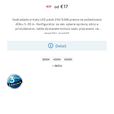
€17
€17
od
Vyskladajte si biely LED pásik 24V/9,6W presne na požadovanú
dĺžku 5–30 m. Konfigurátor za vás vyberie správny zdroj a
príslušenstvo, takže dostanete hotovú sadu pripravenú na
okamžitú montáž
.
Detail
3000K
4000K
6000K
+ ďalšie
3 roky
záruka