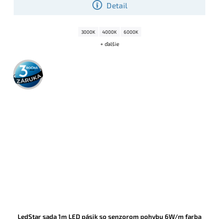
Detail
3000K
4000K
6000K
+ ďalšie
3 roky
záruka
LedStar sada 1m LED pásik so senzorom pohybu 6W/m farba