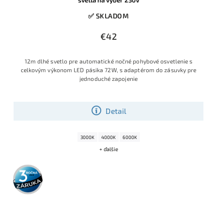
✅ SKLADOM
€42
12m dlhé svetlo pre automatické nočné pohybové osvetlenie s
celkovým výkonom LED pásika 72W, s adaptérom do zásuvky pre
jednoduché zapojenie
Detail
3000K
4000K
6000K
+ ďalšie
3 roky
záruka