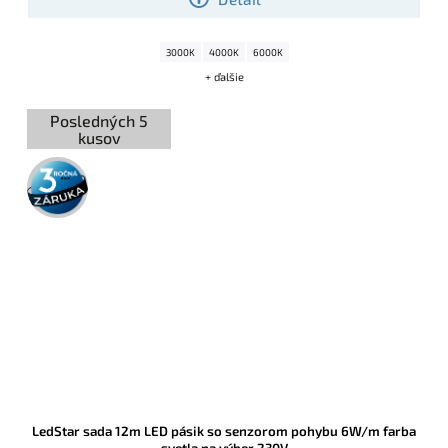
3000K
4000K
6000K
+ ďalšie
Posledných 5
kusov
3 roky
záruka
LedStar sada 12m LED pásik so senzorom pohybu 6W/m farba
svetla na výber 230V