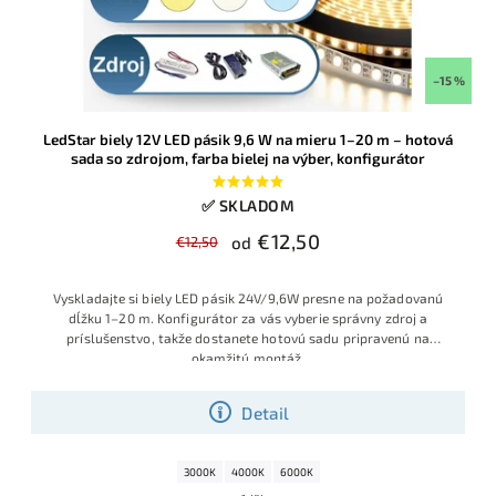
–15 %
LedStar biely 12V LED pásik 9,6 W na mieru 1–20 m – hotová
sada so zdrojom, farba bielej na výber, konfigurátor
✅ SKLADOM
€12,50
€12,50
od
Vyskladajte si biely LED pásik 24V/9,6W presne na požadovanú
dĺžku 1–20 m. Konfigurátor za vás vyberie správny zdroj a
príslušenstvo, takže dostanete hotovú sadu pripravenú na
okamžitú montáž
.
Detail
3000K
4000K
6000K