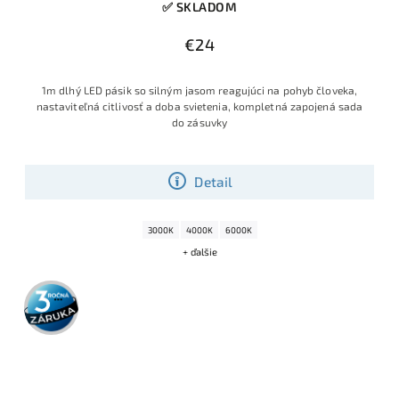
✅ SKLADOM
€24
1m dlhý LED pásik so silným jasom reagujúci na pohyb človeka,
nastaviteľná citlivosť a doba svietenia, kompletná zapojená sada
do zásuvky
Detail
3000K
4000K
6000K
+ ďalšie
3 roky
záruka