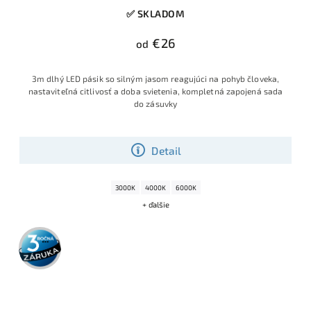
✅ SKLADOM
€26
od
3m dlhý LED pásik so silným jasom reagujúci na pohyb človeka,
nastaviteľná citlivosť a doba svietenia, kompletná zapojená sada
do zásuvky
Detail
3000K
4000K
6000K
+ ďalšie
3 roky
záruka