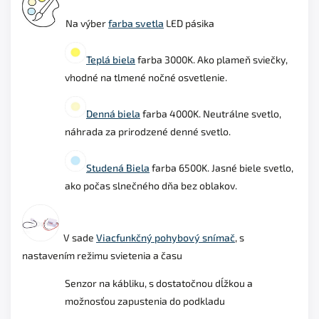
Na výber
farba svetla
LED pásika
Teplá biela
farba 3000K. Ako plameň sviečky,
vhodné na tlmené nočné osvetlenie.
Denná biela
farba 4000K. Neutrálne svetlo,
náhrada za prirodzené denné svetlo.
Studená Biela
farba 6500K. Jasné biele svetlo,
ako počas slnečného dňa bez oblakov.
V sade
Viacfunkčný pohybový snímač
, s
nastavením režimu svietenia a času
Senzor na kábliku, s dostatočnou dĺžkou a
možnosťou zapustenia do podkladu