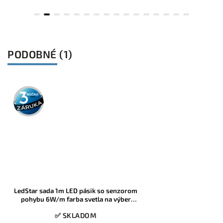
PODOBNÉ (1)
3 roky
záruka
LedStar sada 1m LED pásik so senzorom
pohybu 6W/m farba svetla na výber
230V
✅ SKLADOM