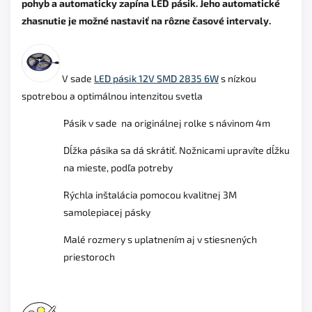
pohyb a automaticky zapína LED pásik. Jeho automatické
zhasnutie je možné nastaviť na rôzne časové intervaly.
V sade
LED pásik 12V SMD 2835 6W
s nízkou
spotrebou a optimálnou intenzitou svetla
Pásik v sade na originálnej rolke s návinom 4m
Dĺžka pásika sa dá skrátiť. Nožnicami upravíte dĺžku
na mieste, podľa potreby
Rýchla inštalácia pomocou kvalitnej 3M
samolepiacej pásky
Malé rozmery s uplatnením aj v stiesnených
priestoroch