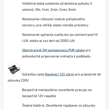
Voliteľná doba svietenia od detekcie pohybu 5
sekúnd, 30s, 1min, 3min, 5min, 8min
Nastavenie citlivosti reakcie pohybového
senzoru, pre väčšie alebo menšie priestory
Nastavenie spínania svetla len po zotmení pod 10
LUX, alebo aj cez deň od 2000 LUX
Obojstranná 3M samolepiaca PUR páska
pre
jednoduché p
ripevnenie snímača k podkladu
Súčasťou sady
Napájací 12V zdroj
pre pripojenie do
zásuvky 230V.
Bezpečná manipulácia, osvetlenie pracuje na
bezpečné 12V napätie
Žiadne batérie. Osvetlenie napájane zo zásuvky