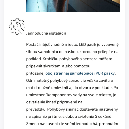
Jednoduchá inštalácia
Postačí nájsť vhodné miesto. LED pásik je vybavený
silnou samolepiacou páskou, ktorou ho prilepíte na
podklad. Krabičku pohybového senzora môžete
pripevniť skrutkami alebo pomocou
priloženej
obojstrannej samolepiacej PUR pásky
.
Odnímateľný pohybový senzor, je vďaka závitu a
matici možné umiestniť aj
do otvoru v podklade.
Po
umiestnení komponentov sady na svoje miesto, je
osvetlenie ihneď pripravené na
prevádzku.
Pohybový snímač dostávate nastavený
na spínanie pri tme, s dobou svietenie 5 sekúnd.
Zmena nastavenia je veľmi jednoduchá, prepnutím