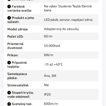
Na výber Studená/Teplá/Denná
Farebná
?
biela
varianta svetla
:
Produkt a jeho
?
LED pásik, senzor, napájací zdroj
súčasti
:
Adapterový do zásuvky
Model zdroja
:
60/m
Počet LED
:
Priemerná
50 000hod.
životnosť
:
6W/m
Príkon
:
Prípustná
?
-15 až +40°C
teplota
:
Samolepiaca
Áno, 3M
páska
:
Nie
Stmievateľné
:
Stupeň krytia,
?
IP20
vode odolnosť
:
600lm/m
Svetelný tok
:
?