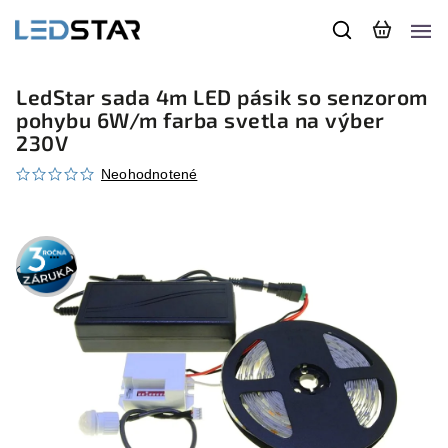
LedStar sada 4m LED pásik so senzorom
pohybu 6W/m farba svetla na výber
230V
Neohodnotené
3 roky
záruka