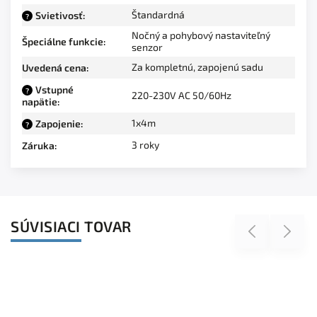
Štandardná
Svietivosť
:
?
Nočný a pohybový nastaviteľný
Špeciálne funkcie
:
senzor
Za kompletnú, zapojenú sadu
Uvedená cena
:
Vstupné
?
220-230V AC 50/60Hz
napätie
:
1x4m
Zapojenie
:
?
3 roky
Záruka
:
SÚVISIACI TOVAR
Previous
Next