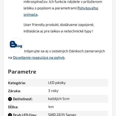
mikrospínačov. Ich funkcie nájdete v priloženom
letáku s popisom a parametrami
Pohybového
snímača
.
User friendly produkt, dodávame zapojené,
inštalácia aj pre laikov a netechnické typy !
Inšpirujte sa aj v ostatných článkoch zameraných
na
Osvetlenie reagujúce na pohyb
.
Parametre
LED pásiky
Kategória
:
3 roky
Záruka
:
každých 5cm
Deliteľnosť
:
?
4m
Dĺžka
:
SMD 2835 Sanan
Druh LED čipu
:
?