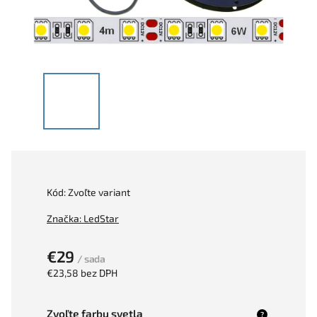
Kód:
Zvoľte variant
Značka:
LedStar
€29
/ sada
€23,58 bez DPH
Zvoľte farbu svetla
?