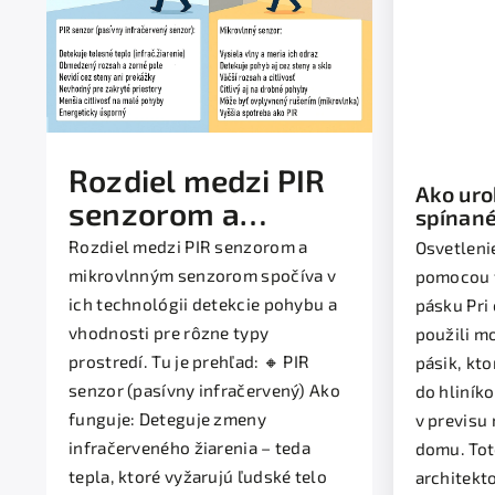
Rozdiel medzi PIR
Ako ur
senzorom a
spínané
osvetle
mikrovlnným
Rozdiel medzi PIR senzorom a
Osvetleni
fasáde
senzorom
mikrovlnným senzorom spočíva v
pomocou 
ich technológii detekcie pohybu a
pásku Pri
vhodnosti pre rôzne typy
použili m
prostredí. Tu je prehľad: 🔸 PIR
pásik, kt
senzor (pasívny infračervený) Ako
do hliník
funguje: Deteguje zmeny
v previs
infračerveného žiarenia – teda
domu. Tot
tepla, ktoré vyžarujú ľudské telo
architekt