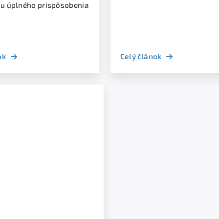
u úplného prispôsobenia
ok
Celý článok