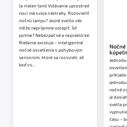
(a nielen tam) Vstávanie uprostred
noci má svoje nástrahy. Rozsvietiť
nočnú lampu? Jasné svetlo vás
môže nepríjemne oslepiť. Ísť
potme? Nebezpečné a nepraktické.
Riešenie existuje – inteligentné
Nočné 
nočné osvetlenie s pohybovým
kúpeľ
senzo
senzorom, ktoré sa rozsvieti, až
Jednodu
keď vs...
osvetlen
príklade
jednoduc
nočné os
je dosia
svetla p
vypnutie
času – b
vypínača