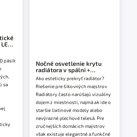
tické
 LED
D pásik
Nočné osvetlenie krytu
te
radiátora v spálni +
efektné podsvietenie
tých,
Ako esteticky prekryť radiátor?
parapetnej dosky
ú sa
Riešenie pre šikovných majstrov
Radiátory často narúšajú vizuálny
dojem z miestnosti, najmä ak ide o
vej
staršie liatinové modely alebo
nevýrazné plechové telesá. Pre
ticky
zručnejších domácich majstrov
však existuje elegantné a funkčné