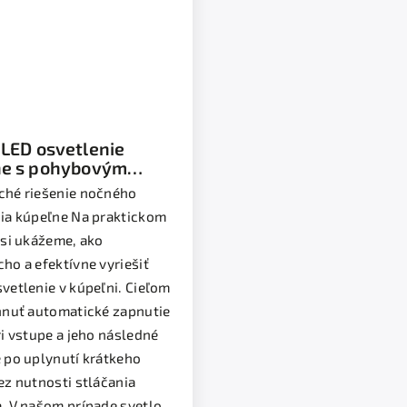
LED osvetlenie
ne s pohybovým
rom
ché riešenie nočného
ia kúpeľne Na praktickom
 si ukážeme, ako
ho a efektívne vyriešiť
vetlenie v kúpeľni. Cieľom
hnuť automatické zapnutie
ri vstupe a jeho následné
 po uplynutí krátkeho
ez nutnosti stláčania
. V našom prípade svetlo