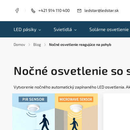
+421 914 110 400
ledstar@ledstar.sk
LED pásiky
Svietidlá
Solárne osvetlenie
Domov
Blog
Nočné osvetlenie reagujúce na pohyb
/
/
Nočné osvetlenie so
Vytvorenie nočného automatický zapínaného LED osvetlenia. Ak