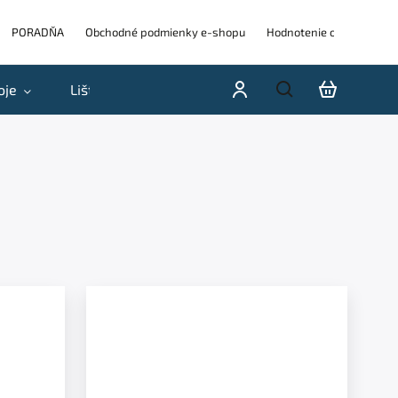
PORADŇA
Obchodné podmienky e-shopu
Hodnotenie obchodu
oje
Lišty
Akcie a výpredaje
Blog
H