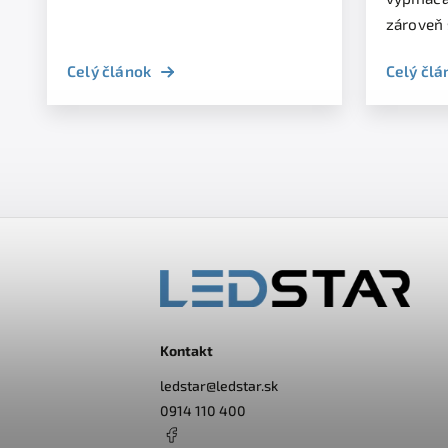
zároveň s
Celý článok
Celý člá
Kontakt
ledstar
@
ledstar.sk
0914 110 400