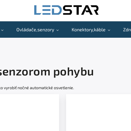
Ovládače,senzory
Konektory,káble
Zdr
 senzorom pohybu
o vyrobiť nočné automatické osvetlenie.