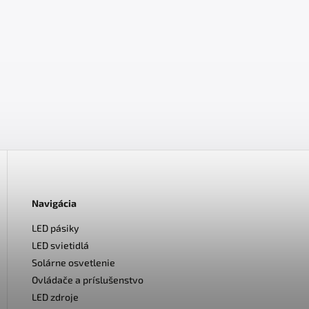
Navigácia
LED pásiky
LED svietidlá
Solárne osvetlenie
Ovládače a príslušenstvo
LED zdroje