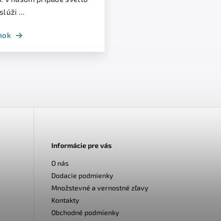
lúži ...
nok
Informácie pre vás
O nás
Dodacie podmienky
Množstevné a vernostné zľavy
Kontakty
Obchodné podmienky