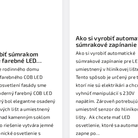
Ako si vyrobiť automa
súmrakové zapínanie
pásika
Ako si vyrobiť automatické
obiť súmrakom
 farebné LED
súmrakové zapínanie pre LE
nie, umiestnené na
umiestnený v hliníkovej liš
e rodinného domu
 rodinného domu
Tento spôsob je určený pre 
farebného COB LED
ktorí nie sú elektrikári a chc
 osvetlení fasády sme
vyhnúť manipulácií s 230V
oderný farebný COB LED
napätím. Zároveň potrebujú
orý bol elegantne osadený
umiestniť senzor do hliníko
ových lišt a umiestnený
lišty. Ak chcete mať LED
u nad kamenným soklom
osvetlenie, ktoré sa automa
o riešenie vytvára jemné
zapne po...
onické osvetlenie s