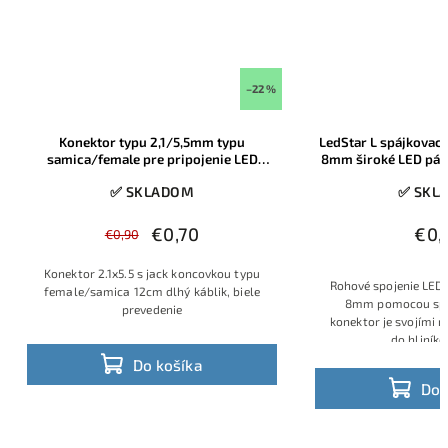
–22 %
Konektor typu 2,1/5,5mm typu
LedStar L spájkovací
samica/female pre pripojenie LED
8mm široké LED pási
pásika
✅ SKLADOM
✅ SKL
€0,70
€0,
€0,90
Konektor 2.1x5.5 s jack koncovkou typu
Rohové spojenie LED 
female/samica 12cm dlhý káblik, biele
8mm pomocou spá
prevedenie
konektor je svojími 
do hliníkov
Do košíka
Do 