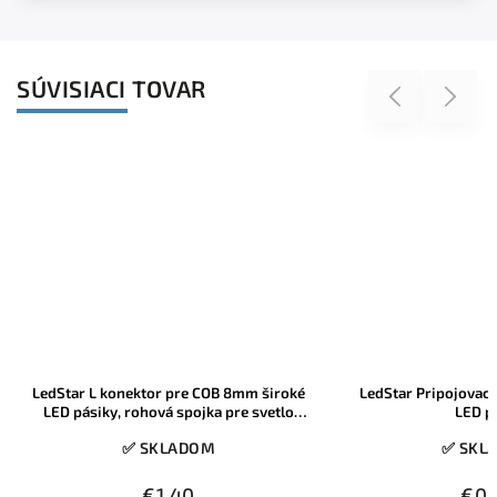
SÚVISIACI TOVAR
Previous
Next
LedStar L konektor pre COB 8mm široké
LedStar Pripojovací
LED pásiky, rohová spojka pre svetlo
LED p
bez prerušenia
✅ SKLADOM
✅ SKL
€1,40
€0,