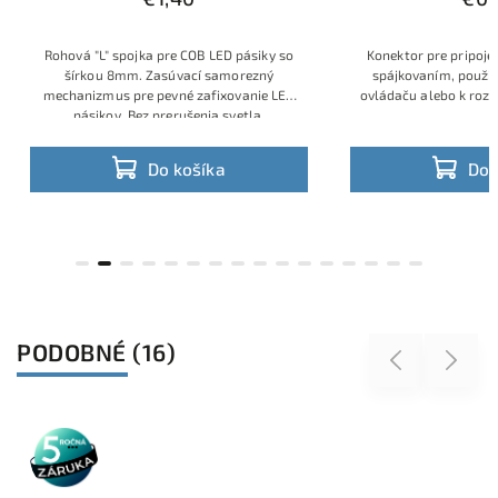
Rohová "L" spojka pre COB LED pásiky so
Konektor pre pripoje
šírkou 8mm. Zasúvací samorezný
spájkovaním, použiti
mechanizmus pre pevné zafixovanie LED
ovládaču alebo k roz
pásikov. Bez prerušenia svetla.
Do košíka
Do 
PODOBNÉ (16)
Previous
Next
5 rokov
záruka