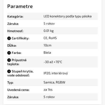
Parametre
LED konektory podľa typu pásika
Kategória
:
5 rokov
Záruka
:
0.01 kg
Hmotnosť
:
CE, RoHS
Certifikáty
:
?
10cm
Dĺžka
:
Biela
Farba
:
?
Prípustná
?
-30 až +70°C
teplota
:
Stupeň krytia,
?
IP20, interiérový
vode odolnosť
:
Samica
,
RGBW
Typ
:
za 1ks
Uvedená cena
:
5 rokov
Záruka
: