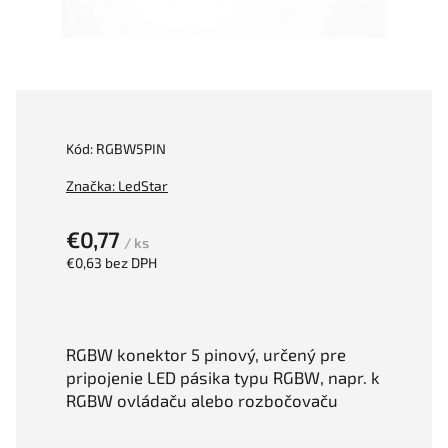
Kód:
RGBW5PIN
Značka:
LedStar
€0,77
/ ks
€0,63 bez DPH
RGBW konektor 5 pinový, určený pre
pripojenie LED pásika typu RGBW, napr. k
RGBW ovládaču alebo rozbočovaču