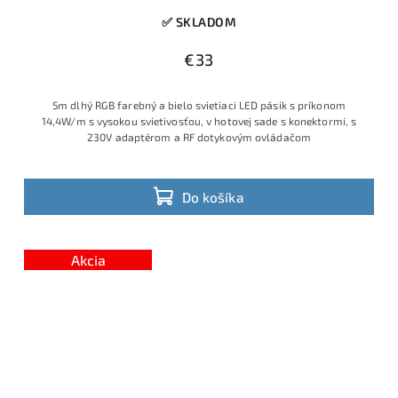
✅ SKLADOM
€33
5m dlhý RGB farebný a bielo svietiaci LED pásik s príkonom
14,4W/m s vysokou svietivosťou, v hotovej sade s konektormi, s
230V adaptérom a RF dotykovým ovládačom
Do košíka
Akcia