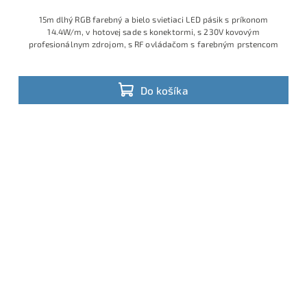
15m dlhý RGB farebný a bielo svietiaci LED pásik s príkonom
14.4W/m, v hotovej sade s konektormi, s 230V kovovým
profesionálnym zdrojom, s RF ovládačom s farebným prstencom
Do košíka