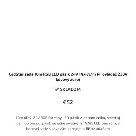
LedStar sada 10m RGB LED pásik 24V 14,4W/m RF ovládač 230V
kovový zdroj
✅ SKLADOM
€52
10m dlhý, 24V RGB farebný LED pásik v jednom celku, svieti aj
dennou bielou, pásik so silne svietivým 14,4W LED pásikom, v
hotovej sade s kovovým zdrojom a RF ovládačom