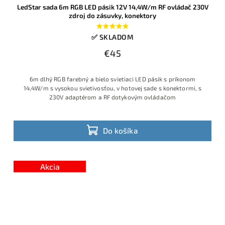
LedStar sada 6m RGB LED pásik 12V 14,4W/m RF ovládač 230V
zdroj do zásuvky, konektory
✅ SKLADOM
€45
6m dlhý RGB farebný a bielo svietiaci LED pásik s príkonom
14,4W/m s vysokou svietivosťou, v hotovej sade s konektormi, s
230V adaptérom a RF dotykovým ovládačom
Do košíka
Akcia