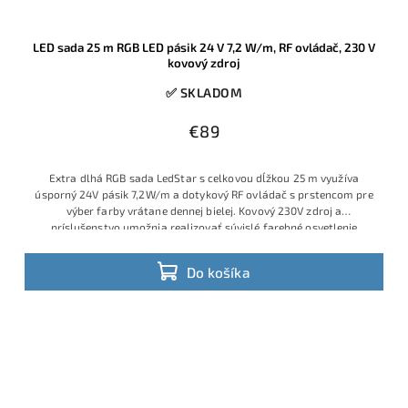
LED sada 25 m RGB LED pásik 24 V 7,2 W/m, RF ovládač, 230 V
kovový zdroj
✅ SKLADOM
€89
Extra dlhá RGB sada LedStar s celkovou dĺžkou 25 m využíva
úsporný 24V pásik 7,2W/m a dotykový RF ovládač s prstencom pre
výber farby vrátane dennej bielej. Kovový 230V zdroj a
príslušenstvo umožnia realizovať súvislé farebné osvetlenie
stropných podhľadov, obvodov miestností alebo barových pultov
bez skladania viacerých kratších sád
Do košíka