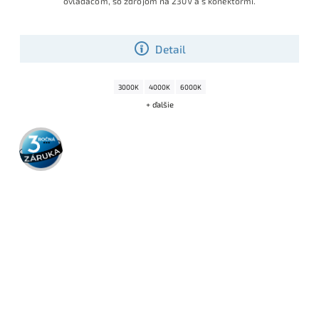
ovládačom, so zdrojom na 230V a s konektormi.
Detail
3000K
4000K
6000K
+ ďalšie
3 roky
záruka