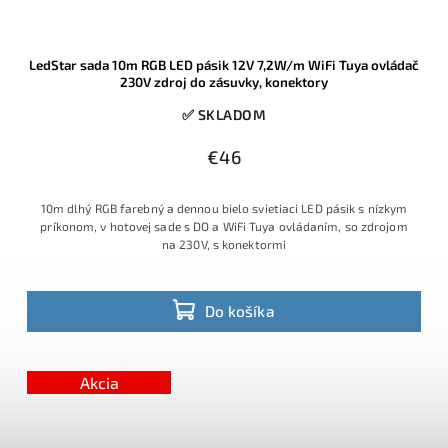
LedStar sada 10m RGB LED pásik 12V 7,2W/m WiFi Tuya ovládač
230V zdroj do zásuvky, konektory
✅ SKLADOM
€46
10m dlhý RGB farebný a dennou bielo svietiaci LED pásik s nízkym
príkonom, v hotovej sade s DO a WiFi Tuya ovládaním, so zdrojom
na 230V, s konektormi
Do košíka
Akcia