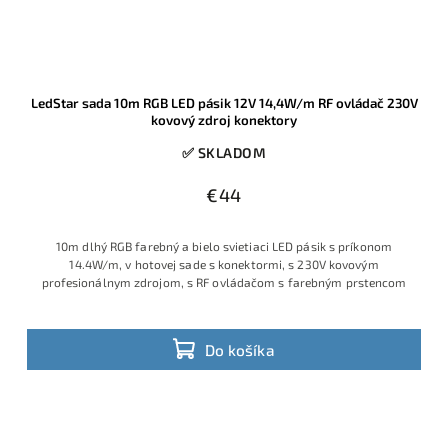
LedStar sada 10m RGB LED pásik 12V 14,4W/m RF ovládač 230V
kovový zdroj konektory
✅ SKLADOM
€44
10m dlhý RGB farebný a bielo svietiaci LED pásik s príkonom
14.4W/m, v hotovej sade s konektormi, s 230V kovovým
profesionálnym zdrojom, s RF ovládačom s farebným prstencom
Do košíka