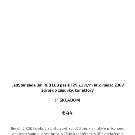
LedStar sada 8m RGB LED pásik 12V 7,2W/m RF ovládač 230V
zdroj do zásuvky, konektory
✅ SKLADOM
€44
8m dlhý RGB farebný a bielo svietiaci LED pásik s nízkym príkonom,
v hotovej sade s konektormi, s 230V adaptérom, s RF ovládačom s