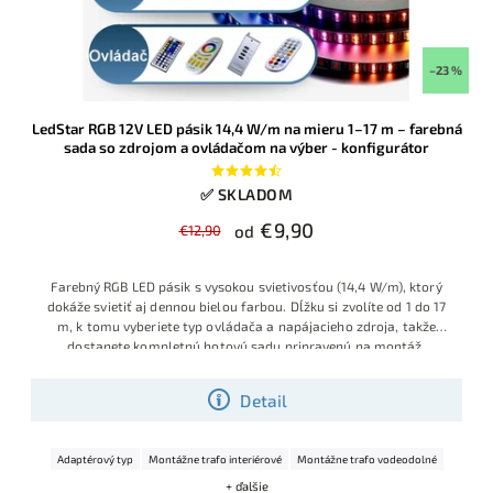
–23 %
LedStar RGB 12V LED pásik 14,4 W/m na mieru 1–17 m – farebná
sada so zdrojom a ovládačom na výber - konfigurátor
✅ SKLADOM
€9,90
€12,90
od
Farebný RGB LED pásik s vysokou svietivosťou (14,4 W/m), ktorý
dokáže svietiť aj dennou bielou farbou. Dĺžku si zvolíte od 1 do 17
m, k tomu vyberiete typ ovládača a napájacieho zdroja, takže
dostanete kompletnú hotovú sadu pripravenú na montáž.
Konfigurátor vám nedovolí vybrať nesprávny zdroj.
Detail
Adaptérový typ
Montážne trafo interiérové
Montážne trafo vodeodolné
+ ďalšie