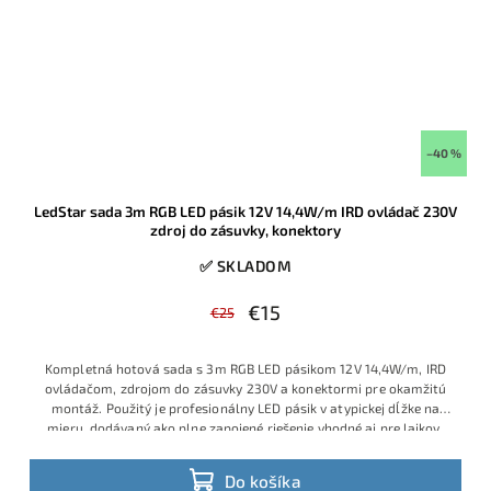
–40 %
LedStar sada 3m RGB LED pásik 12V 14,4W/m IRD ovládač 230V
zdroj do zásuvky, konektory
✅ SKLADOM
€15
€25
Kompletná hotová sada s 3m RGB LED pásikom 12V 14,4W/m, IRD
ovládačom, zdrojom do zásuvky 230V a konektormi pre okamžitú
montáž. Použitý je profesionálny LED pásik v atypickej dĺžke na
mieru, dodávaný ako plne zapojené riešenie vhodné aj pre laikov,
ktorí chcú jednoduchú inštaláciu bez spájkovania a bez ďalšieho
príslušenstva. Ide o obľúbený model s veľmi dobrým pomerom
Do košíka
ceny, výkonu a praktickosti, ktorý je v ponuke v obmedzenom