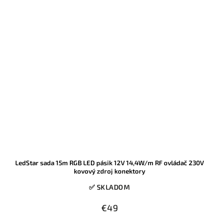
firmami, ktorý ponúka vysoký výkon, nízku spotrebu a presné
delenie po 2,5 cm pre bezchybné prispôsobenie priestoru.
LedStar sada 15m RGB LED pásik 12V 14,4W/m RF ovládač 230V
kovový zdroj konektory
✅ SKLADOM
€49