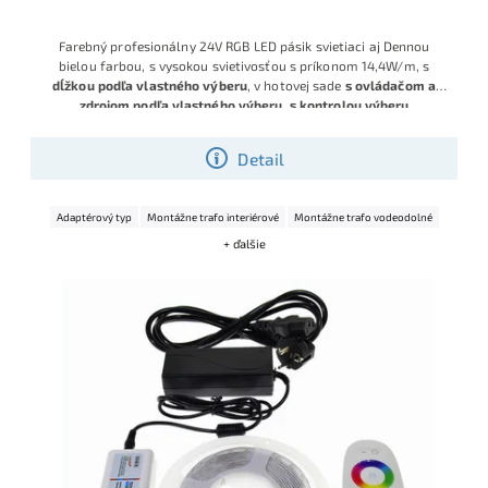
Farebný profesionálny 24V RGB LED pásik svietiaci aj Dennou
bielou farbou, s vysokou svietivosťou s príkonom 14,4W/m, s
dĺžkou podľa vlastného výberu
, v hotovej sade
s ovládačom a
zdrojom podľa vlastného výberu, s kontrolou výberu
komponentov.
Detail
Adaptérový typ
Montážne trafo interiérové
Montážne trafo vodeodolné
+ ďalšie