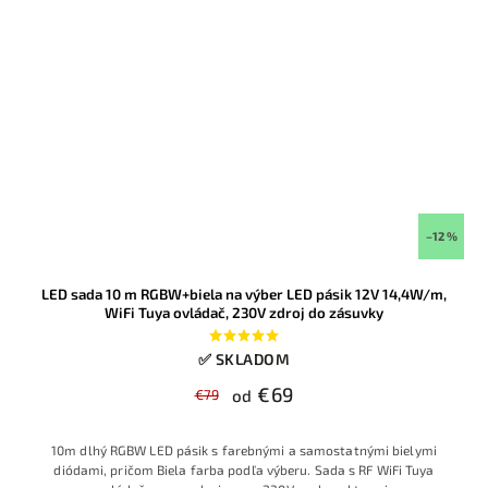
–12 %
LED sada 10 m RGBW+biela na výber LED pásik 12V 14,4W/m,
WiFi Tuya ovládač, 230V zdroj do zásuvky
✅ SKLADOM
€69
€79
od
10m dlhý RGBW LED pásik s farebnými a samostatnými bielymi
diódami, pričom Biela farba podľa výberu. Sada s RF WiFi Tuya