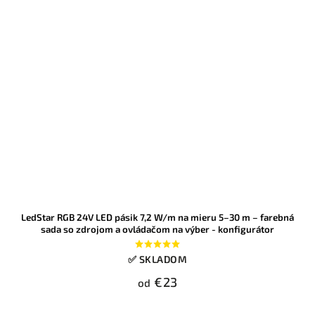
LedStar RGB 24V LED pásik 7,2 W/m na mieru 5–30 m – farebná
sada so zdrojom a ovládačom na výber - konfigurátor
✅ SKLADOM
€23
od