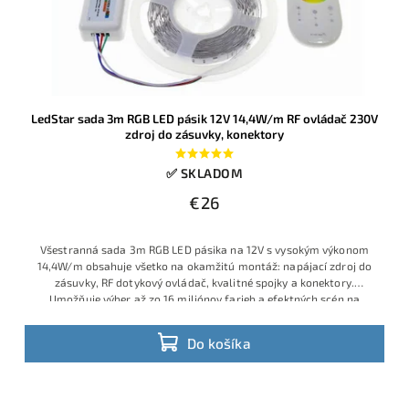
LedStar sada 3m RGB LED pásik 12V 14,4W/m RF ovládač 230V
zdroj do zásuvky, konektory
✅ SKLADOM
€26
Všestranná sada 3m RGB LED pásika na 12V s vysokým výkonom
14,4W/m obsahuje všetko na okamžitú montáž: napájací zdroj do
zásuvky, RF dotykový ovládač, kvalitné spojky a konektory.
Umožňuje výber až zo 16 miliónov farieb a efektných scén na
diaľku. Vhodné na podsvietenie nábytku, obývačky, vitrín, za TV
alebo dekoračné efekty v domácnosti.
Do košíka