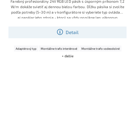
Farebný profesionálny 24V RGB LED pásik s úsporným príkonom 7,2
W/m dokáže svietiť aj dennou bielou farbou. Dĺžku pásika si zvolíte
podľa potreby (5–30 m) a v konfigurátore si vyberiete typ ovládača
aj napájacieho zdroja - ktorý sa vždy ponúkne len výkonovo
správny, takže dostanete kompletnú hotovú sadu pripravenú na
jednoduchú montáž.
Detail
Adaptérový typ
Montážne trafo interiérové
Montážne trafo vodeodolné
+ ďalšie