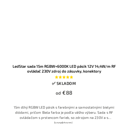
LedStar sada 15m RGBW+6000K LED pásik 12V 14,4W/m RF
ovládač 230V zdroj do zásuvky, konektory
✅ SKLADOM
€88
od
15m dlhý RGBW LED pásik s farebnými a samostatnými bielymi
diódami, pričom Biela farba je podľa vášho výberu. Sada s RF
ovládačom s prstencom farieb, so zdrojom na 230V a s
konektormi.