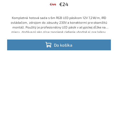
€24
€44
Kompletná hotová sada s 6m RGB LED pásikom 12V 7,2W/m, IRD
ovládačom, zdrojom do zásuvky 230V a konektormi pre okamžitú
montáž. Použitý je profesionálny LED pásik v atypickej dĺžke na
mieru, dodávaný ako plne zapojené riešenie vhodné aj pre laikov,
ktorí chcú jednoduchú inštaláciu bez spájkovania a bez ďalšieho
príslušenstva. Ide o obľúbený model s veľmi dobrým pomerom
Do košíka
ceny, výkonu a praktickosti, ktorý je v ponuke v obmedzenom
množstve a patrí medzi vyhľadávané hotové RGB sady.
Výhodná
cena vďaka aktuálnej skladovej akcii.