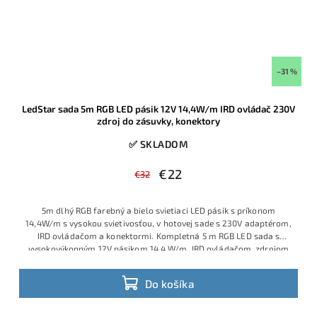
–31 %
LedStar sada 5m RGB LED pásik 12V 14,4W/m IRD ovládač 230V
zdroj do zásuvky, konektory
✅ SKLADOM
€22
€32
5m dlhý RGB farebný a bielo svietiaci LED pásik s príkonom
14,4W/m s vysokou svietivosťou, v hotovej sade s 230V adaptérom,
IRD ovládačom a konektormi. Kompletná 5 m RGB LED sada s
vysokovýkonným 12V pásikom 14,4 W/m, IRD ovládačom, zdrojom
do zásuvky 230 V a konektormi pre okamžité použitie. Použitý je
profesionálny LED pásik s hustými diódami, značkovými čipmi
Do košíka
Sanan a pevným PCB podkladom s vyšším množstvom medi, vďaka
čomu lepšie znáša spájkovanie, menej sa prehrieva a je vhodný aj
pre náročnejšie projekty. Ide o obľúbený model medzi montážnymi