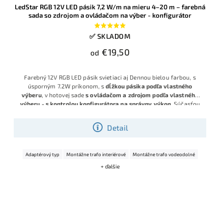
LedStar RGB 12V LED pásik 7,2 W/m na mieru 4–20 m – farebná
sada so zdrojom a ovládačom na výber - konfigurátor
✅ SKLADOM
€19,50
od
Farebný 12V RGB LED pásik svietiaci aj Dennou bielou farbou, s
úsporným 7.2W príkonom, s
dĺžkou pásika podľa vlastného
výberu
, v hotovej sade
s ovládačom a zdrojom podľa vlastného
výberu - s kontrolou konfigurátora na správny výkon
. Súčasťou
sú aj konektory pre prípad delenia a spájania pásikov.
Detail
Adaptérový typ
Montážne trafo interiérové
Montážne trafo vodeodolné
+ ďalšie