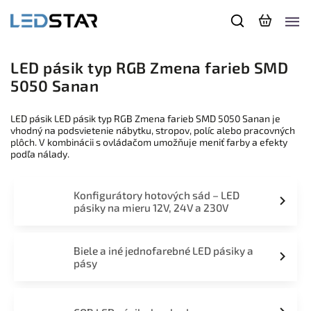
LED pásik typ RGB Zmena farieb SMD
5050 Sanan
LED pásik LED pásik typ RGB Zmena farieb SMD 5050 Sanan je
vhodný na podsvietenie nábytku, stropov, políc alebo pracovných
plôch. V kombinácii s ovládačom umožňuje meniť farby a efekty
podľa nálady.
Konfigurátory hotových sád – LED
pásiky na mieru 12V, 24V a 230V
Biele a iné jednofarebné LED pásiky a
pásy