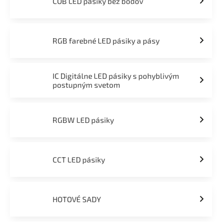
COB LED pásiky bez bodov
RGB farebné LED pásiky a pásy
IC Digitálne LED pásiky s pohyblivým
postupným svetom
RGBW LED pásiky
CCT LED pásiky
HOTOVÉ SADY