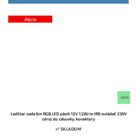
množstve a patrí medzi vyhľadávané hotové RGB sady.
Výhodná
cena vďaka aktuálnej skladovej akcii.
Akcia
–45 %
LedStar sada 6m RGB LED pásik 12V 7,2W/m IRD ovládač 230V
zdroj do zásuvky, konektory
✅ SKLADOM