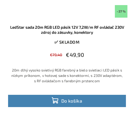
–37 %
LedStar sada 20m RGB LED pásik 12V 7,2W/m RF ovládač 230V
zdroj do zásuvky, konektory
✅ SKLADOM
€49,90
€79,40
20m dlhý vysoko svietivý RGB farebný a bielo svietiaci LED pásik s
nízkym príkonom, v hotovej sade s konektormi, s 230V adaptérom,
s RF ovládačom s farebným prstencom
Do košíka