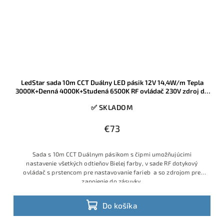
LedStar sada 10m CCT Duálny LED pásik 12V 14,4W/m Tepla
3000K+Denná 4000K+Studená 6500K RF ovládač 230V zdroj do
zásuvky
✅ SKLADOM
€73
Sada s 10m CCT Duálnym pásikom s čipmi umožňujúcimi
nastavenie všetkých odtieňov Bielej farby, v sade RF dotykový
ovládač s prstencom pre nastavovanie farieb a so zdrojom pre
zapojenie do zásuvky.
Do košíka