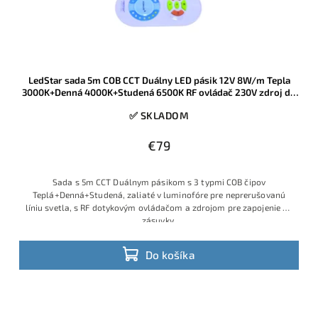
LedStar sada 5m COB CCT Duálny LED pásik 12V 8W/m Tepla
3000K+Denná 4000K+Studená 6500K RF ovládač 230V zdroj do
zásuvky
✅ SKLADOM
€79
Sada s 5m CCT Duálnym pásikom s 3 typmi COB čipov
Teplá+Denná+Studená, zaliaté v luminofóre pre neprerušovanú
líniu svetla, s RF dotykovým ovládačom a zdrojom pre zapojenie do
zásuvky.
Do košíka