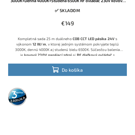
3000K+Denná 4000K+Studená 6500K RF ovládač 230V kovový
zdroj
✅ SKLADOM
€149
Kompletná sada 25 m duálneho
COB CCT LED pásika 24V
s
výkonom
12 W/m
, v ktorej jedným systémom pokryjete teplú
3000K, dennú 4000K aj studenú bielu 6500K. Súčasťou balenia
je
kovový 230V napájací zdroj
aj
RF diaľkový ovládač
s
možnosťou plynule meniť farebnú teplotu a jas, ideálna voľba pre
flexibilné osvetlenie obytných aj komerčných interiérov.
Do košíka
3 roky
záruka