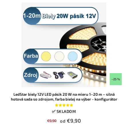
–25 %
LedStar biely 12V LED pásik 20 W na mieru 1–20 m – silná
hotová sada so zdrojom, farba bielej na výber - konfigurátor
✅ SKLADOM
€9,90
€9,90
od