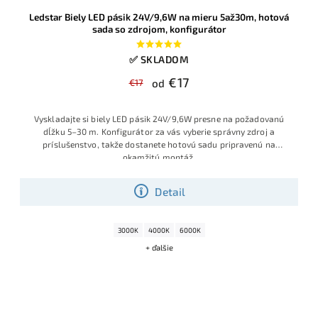
Ledstar Biely LED pásik 24V/9,6W na mieru 5až30m, hotová
sada so zdrojom, konfigurátor
✅ SKLADOM
€17
€17
od
Vyskladajte si biely LED pásik 24V/9,6W presne na požadovanú
dĺžku 5–30 m. Konfigurátor za vás vyberie správny zdroj a
príslušenstvo, takže dostanete hotovú sadu pripravenú na
okamžitú montáž
.
Detail
3000K
4000K
6000K
+ ďalšie