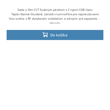
Sada s 10m CCT Duálnym pásikom s 3 typmi COB čipov
Teplá+Denná+Studená, zaliaté v luminofóre pre neprerušovanú
líniu svetla, s RF dotykovým ovládačom a zdrojom pre zapojenie do
zásuvky.
Do košíka