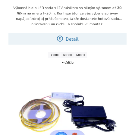
Výkonná biela LED sada s 12V pásikom so silným výkonom až
20
W/m
na mieru 1–20 m. Konfigurátor za vás vyberie správny
napájací zdroj aj príslušenstvo, takže dostanete hotovú sadu
pripravenú na rýchlu a spoľahlivú montáž.
Detail
3000K
4000K
6000K
+ ďalšie