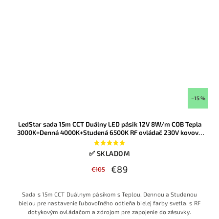
–15 %
LedStar sada 15m CCT Duálny LED pásik 12V 8W/m COB Tepla
3000K+Denná 4000K+Studená 6500K RF ovládač 230V kovový
zdroj
✅ SKLADOM
€89
€105
Sada s 15m CCT Duálnym pásikom s Teplou, Dennou a Studenou
bielou pre nastavenie ľubovoľného odtieňa bielej farby svetla, s RF
dotykovým ovládačom a zdrojom pre zapojenie do zásuvky.