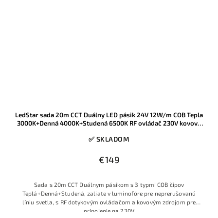
LedStar sada 20m CCT Duálny LED pásik 24V 12W/m COB Tepla
3000K+Denná 4000K+Studená 6500K RF ovládač 230V kovový
zdroj
✅ SKLADOM
€149
Sada s 20m CCT Duálnym pásikom s 3 typmi COB čipov
Teplá+Denná+Studená, zaliate v luminofóre pre neprerušovanú
líniu svetla, s RF dotykovým ovládačom a kovovým zdrojom pre
pripojenie na 230V