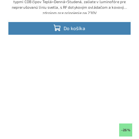
typmi COB čipov Teplá+Denná+Studená, zaliate v luminofóre pre
neprerušovanú líniu svetla, s RF dotykovým ovládačom a kovovým
zdrojom pre pripojenie na 230V
Profesionálna CCT COB LED sada s dĺžkou 15 m v 24 V prevedení, s
príkonom 12 W/m, umožňuje plynulé ladenie bieleho svetla od
Do košíka
teplej 3000K cez dennú 4000K až po studenú 6500K. Súčasťou je
robustný kovový napájací zdroj 230V/24V a RF ovládač s
možnosťou regulácie jasu aj teploty farby – všetko zapojené a
pripravené na okamžité použitie.
–26 %