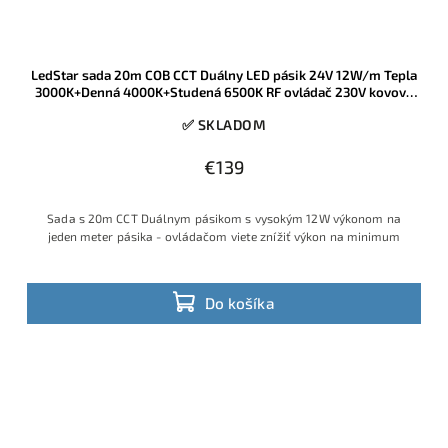
LedStar sada 20m COB CCT Duálny LED pásik 24V 12W/m Tepla
3000K+Denná 4000K+Studená 6500K RF ovládač 230V kovový
zdroj
✅ SKLADOM
€139
Sada s 20m CCT Duálnym pásikom s vysokým 12W výkonom na
jeden meter pásika - ovládačom viete znížiť výkon na minimum
Do košíka