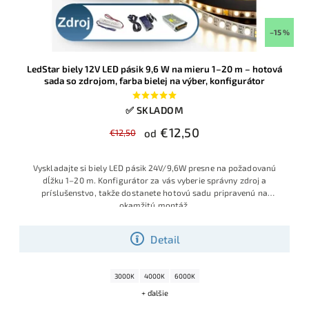
–15 %
LedStar biely 12V LED pásik 9,6 W na mieru 1–20 m – hotová
sada so zdrojom, farba bielej na výber, konfigurátor
✅ SKLADOM
€12,50
€12,50
od
Vyskladajte si biely LED pásik 24V/9,6W presne na požadovanú
dĺžku 1–20 m. Konfigurátor za vás vyberie správny zdroj a
príslušenstvo, takže dostanete hotovú sadu pripravenú na
okamžitú montáž
.
Detail
3000K
4000K
6000K
+ ďalšie