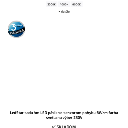
3000K
4000K
6000K
+ ďalšie
3 roky
záruka
LedStar sada 4m LED pásik so senzorom pohybu 6W/m farba
svetla na výber 230V
✅ SKLADOM