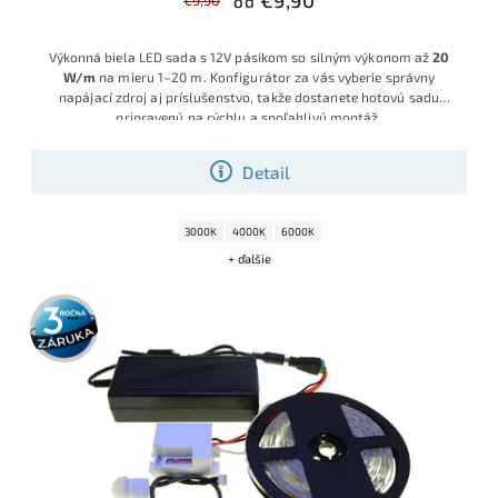
€9,90
€9,90
od
Výkonná biela LED sada s 12V pásikom so silným výkonom až
20
W/m
na mieru 1–20 m. Konfigurátor za vás vyberie správny
napájací zdroj aj príslušenstvo, takže dostanete hotovú sadu
pripravenú na rýchlu a spoľahlivú montáž.
Detail
3000K
4000K
6000K
+ ďalšie
3 roky
záruka