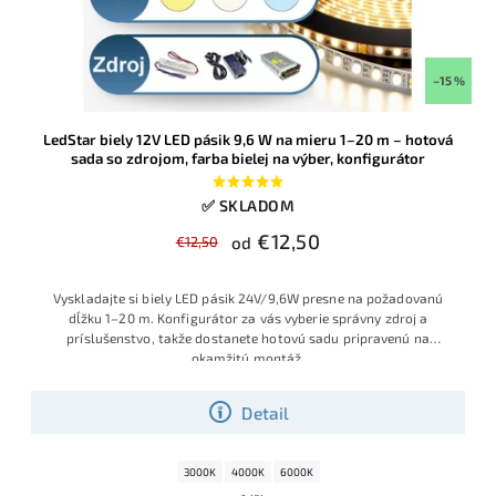
–15 %
LedStar biely 12V LED pásik 9,6 W na mieru 1–20 m – hotová
sada so zdrojom, farba bielej na výber, konfigurátor
✅ SKLADOM
€12,50
€12,50
od
Vyskladajte si biely LED pásik 24V/9,6W presne na požadovanú
dĺžku 1–20 m. Konfigurátor za vás vyberie správny zdroj a
príslušenstvo, takže dostanete hotovú sadu pripravenú na
okamžitú montáž
.
Detail
3000K
4000K
6000K