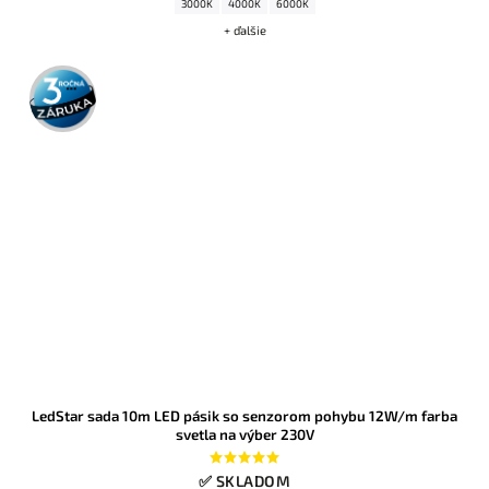
3000K
4000K
6000K
+ ďalšie
3 roky
záruka
LedStar sada 10m LED pásik so senzorom pohybu 12W/m farba
svetla na výber 230V
✅ SKLADOM