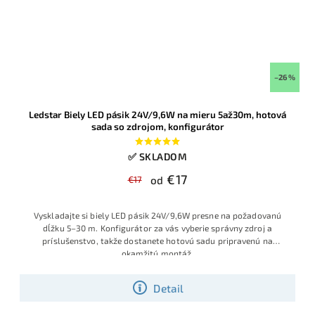
–26 %
Ledstar Biely LED pásik 24V/9,6W na mieru 5až30m, hotová
sada so zdrojom, konfigurátor
✅ SKLADOM
€17
€17
od
Vyskladajte si biely LED pásik 24V/9,6W presne na požadovanú
dĺžku 5–30 m. Konfigurátor za vás vyberie správny zdroj a
príslušenstvo, takže dostanete hotovú sadu pripravenú na
okamžitú montáž
.
Detail