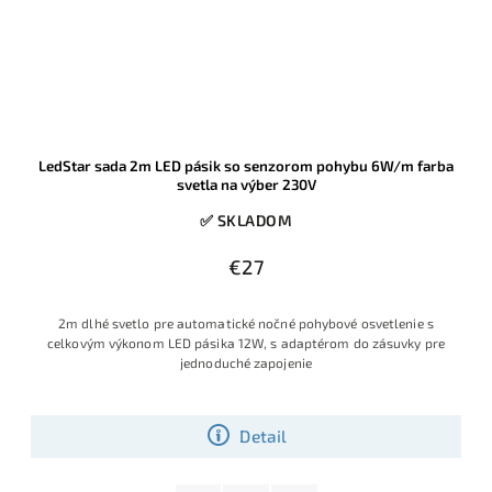
LedStar sada 2m LED pásik so senzorom pohybu 6W/m farba
svetla na výber 230V
✅ SKLADOM
€27
2m dlhé svetlo pre automatické nočné pohybové osvetlenie s
celkovým výkonom LED pásika 12W, s adaptérom do zásuvky pre
jednoduché zapojenie
Detail