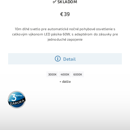
✅ SKLADOM
€39
10m dlhé svetlo pre automatické nočné pohybové osvetlenie s
celkovým výkonom LED pásika 60W, s adaptérom do zásuvky pre
jednoduché zapojenie
Detail
3000K
4000K
6000K
+ ďalšie
3 roky
záruka