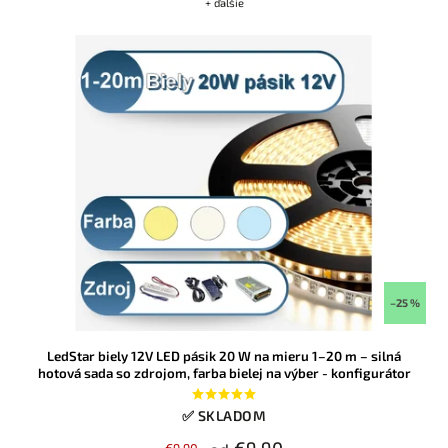
+ ďalšie
–25 %
LedStar biely 12V LED pásik 20 W na mieru 1–20 m – silná
hotová sada so zdrojom, farba bielej na výber - konfigurátor
✅ SKLADOM