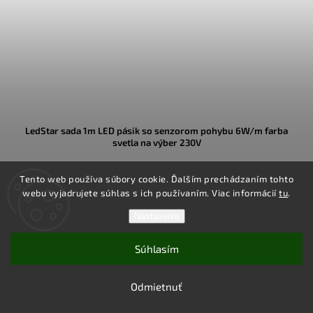
LedStar sada 1m LED pásik so senzorom pohybu 6W/m farba
svetla na výber 230V
✅ SKLADOM
Tento web používa súbory cookie. Ďalším prechádzaním tohto
€24,50
webu vyjadrujete súhlas s ich používaním. Viac informácií
tu
.
Nastavenie
1m dlhé svetlo pre automatické nočné pohybové osvetlenie s
celkovým výkonom LED pásika 6W, s adaptérom do zásuvky pre
Súhlasím
jednoduché zapojenie
Odmietnuť
Detail