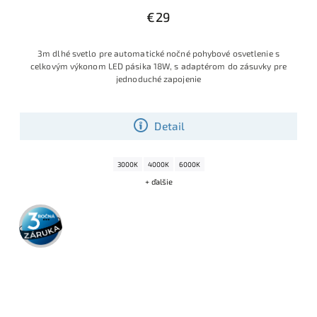
€29
3m dlhé svetlo pre automatické nočné pohybové osvetlenie s
celkovým výkonom LED pásika 18W, s adaptérom do zásuvky pre
jednoduché zapojenie
Detail
3000K
4000K
6000K
+ ďalšie
3 roky
záruka