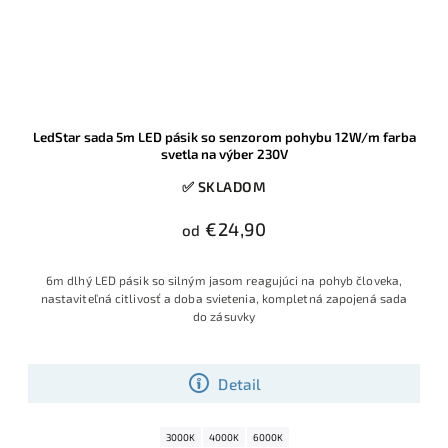
LedStar sada 5m LED pásik so senzorom pohybu 12W/m farba
svetla na výber 230V
✅ SKLADOM
€24,90
od
6m dlhý LED pásik so silným jasom reagujúci na pohyb človeka,
nastaviteľná citlivosť a doba svietenia, kompletná zapojená sada
do zásuvky
Detail
3000K
4000K
6000K