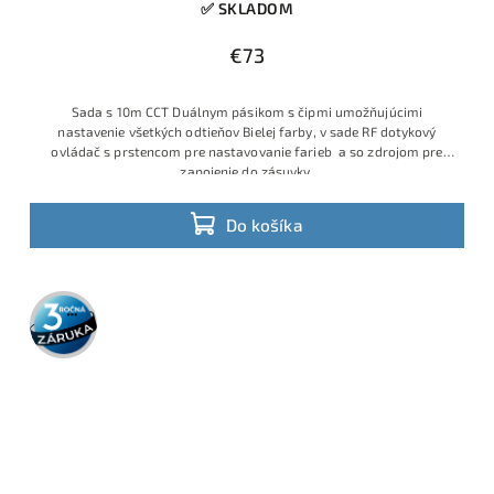
✅ SKLADOM
€73
Sada s 10m CCT Duálnym pásikom s čipmi umožňujúcimi
nastavenie všetkých odtieňov Bielej farby, v sade RF dotykový
ovládač s prstencom pre nastavovanie farieb a so zdrojom pre
zapojenie do zásuvky.
Do košíka
3 roky
záruka