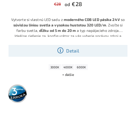
€28
€28
od
Vytvorte si vlastnú LED sadu z
moderného COB LED pásika 24 V
so
súvislou líniou svetla a vysokou hustotou 320 LED/m
. Zvoľte si
farbu svetla,
dĺžku od 5 m do 20 m
a typ napájacieho zdroja.
Ideálne riešenie za, k
onfigurátor za vás vyberie správny zdroj a
príslušenstvo, takže dostanete hotovú sadu pripravenú na
okamžitú montáž
.
Detail
3000K
4000K
6000K
+ ďalšie
3 roky
záruka