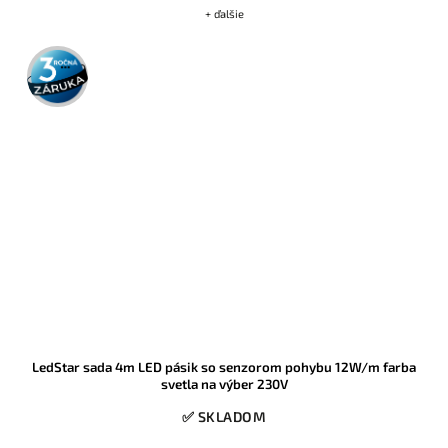
+ ďalšie
3 roky
záruka
LedStar sada 4m LED pásik so senzorom pohybu 12W/m farba
svetla na výber 230V
✅ SKLADOM