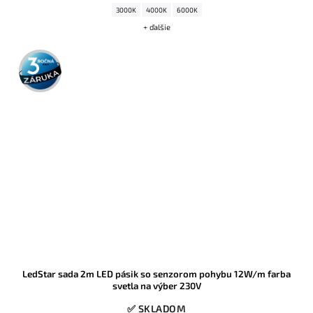
3000K
4000K
6000K
+ ďalšie
3 roky
záruka
LedStar sada 2m LED pásik so senzorom pohybu 12W/m farba
svetla na výber 230V
✅ SKLADOM