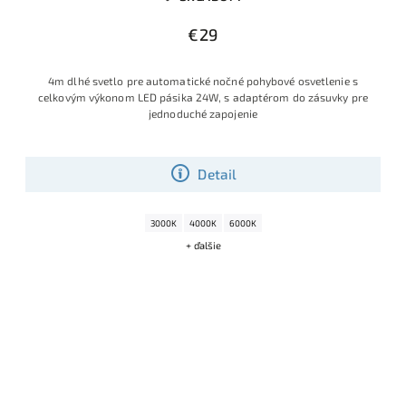
€29
4m dlhé svetlo pre automatické nočné pohybové osvetlenie s
celkovým výkonom LED pásika 24W, s adaptérom do zásuvky pre
jednoduché zapojenie
Detail
3000K
4000K
6000K
+ ďalšie