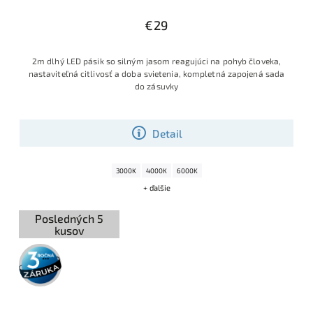
€29
2m dlhý LED pásik so silným jasom reagujúci na pohyb človeka,
nastaviteľná citlivosť a doba svietenia, kompletná zapojená sada
do zásuvky
Detail
3000K
4000K
6000K
+ ďalšie
Posledných 5
kusov
3 roky
záruka