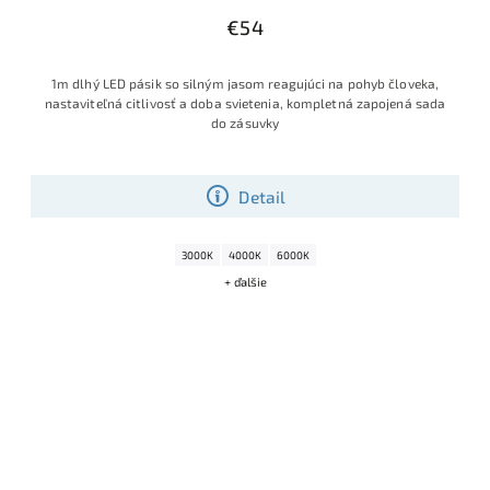
€54
1m dlhý LED pásik so silným jasom reagujúci na pohyb človeka,
nastaviteľná citlivosť a doba svietenia, kompletná zapojená sada
do zásuvky
Detail
3000K
4000K
6000K
+ ďalšie