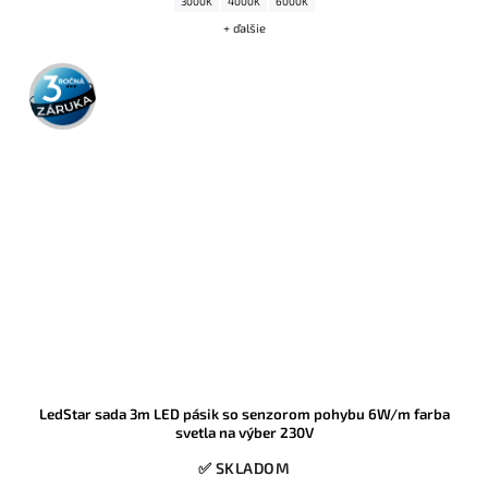
3000K
4000K
6000K
+ ďalšie
3 roky
záruka
LedStar sada 3m LED pásik so senzorom pohybu 6W/m farba
svetla na výber 230V
✅ SKLADOM