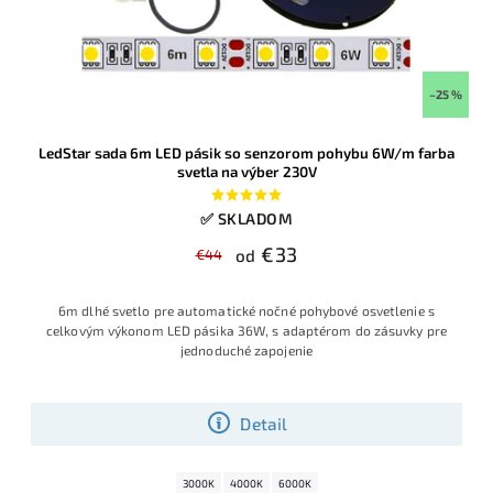
–25 %
LedStar sada 6m LED pásik so senzorom pohybu 6W/m farba
svetla na výber 230V
✅ SKLADOM
€33
€44
od
6m dlhé svetlo pre automatické nočné pohybové osvetlenie s
celkovým výkonom LED pásika 36W, s adaptérom do zásuvky pre
jednoduché zapojenie
Detail
3000K
4000K
6000K