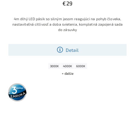
€29
4m dlhý LED pásik so silným jasom reagujúci na pohyb človeka,
nastaviteľná citlivosť a doba svietenia, kompletná zapojená sada
do zásuvky
Detail
3000K
4000K
6000K
+ ďalšie
3 roky
záruka