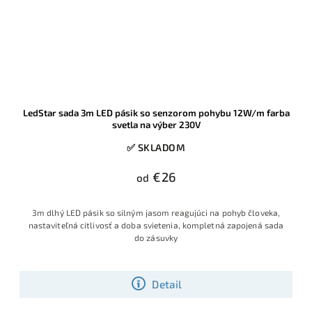
LedStar sada 3m LED pásik so senzorom pohybu 12W/m farba
svetla na výber 230V
✅ SKLADOM
€26
od
3m dlhý LED pásik so silným jasom reagujúci na pohyb človeka,
nastaviteľná citlivosť a doba svietenia, kompletná zapojená sada
do zásuvky
Detail