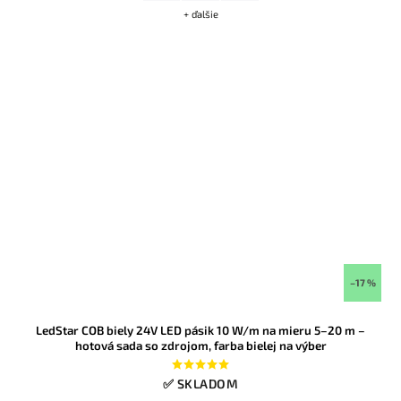
+ ďalšie
–17 %
LedStar COB biely 24V LED pásik 10 W/m na mieru 5–20 m –
hotová sada so zdrojom, farba bielej na výber
✅ SKLADOM