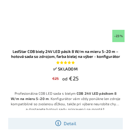
–23 %
LedStar COB biely 24V LED pásik 8 W/m na mieru 5–20 m –
hotová sada so zdrojom, farba bielej na výber - konfigurátor
✅ SKLADOM
€25
€25
od
Profesionálna COB LED sada s bielym
COB 24V LED pásikom 8
W/m na mieru 5–20 m
. Konfigurátor vám vždy ponúkne len zdroje
kompatibilné so zvolenou dĺžkou, takže pri výbere neurobíte chybu
a dostanete hotovú sadu pripravenú na montáž.
Detail