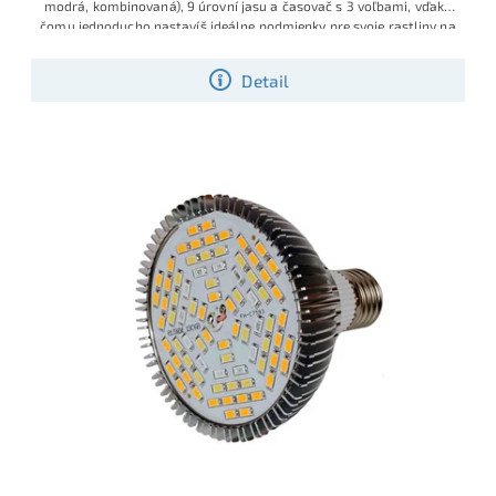
modrá, kombinovaná), 9 úrovní jasu a časovač s 3 voľbami, vďaka
čomu jednoducho nastavíš ideálne podmienky pre svoje rastliny na
parapete, polici či pracovnom stole.
Detail