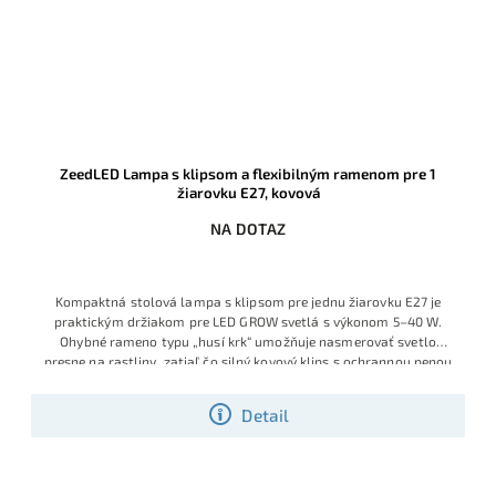
ZeedLED Lampa s klipsom a flexibilným ramenom pre 1
žiarovku E27, kovová
NA DOTAZ
Kompaktná stolová lampa s klipsom pre jednu žiarovku E27 je
praktickým držiakom pre LED GROW svetlá s výkonom 5–40 W.
Ohybné rameno typu „husí krk“ umožňuje nasmerovať svetlo
presne na rastliny, zatiaľ čo silný kovový klips s ochrannou penou
zaistí pevné uchytenie k parapetu, police či okraju stola.
Detail