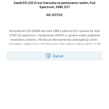
ZeedLED LED Grow žiarovka na pestovanie rastlín, Full
Spectrum, 28W, E27
NA DOTAZ
Kompaktná LED GROW žiarovka 28W s päticou E27 využíva 28 diód
5730 full spectrum v teplej bielej 2950 K a vytvára svetlo podobné
slnečnému žiareniu. Hliníkové rebrované telo zabezpečuje účinné
chladenie, vďaka čomu má žiarovka nízky reálny príkon okolo 3,1 W
a životnosť presahujúcu 30 000 hodín.
Detail