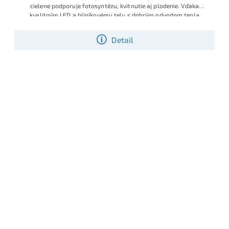
cielene podporuje fotosyntézu, kvitnutie aj plodenie. Vďaka
kvalitným LED a hliníkovému telu s dobrým odvodom tepla
dosahuje vysoký svetelný výkon pri reálnom odbere približne 8 W a
životnosti nad 30 000 hodín.
Detail