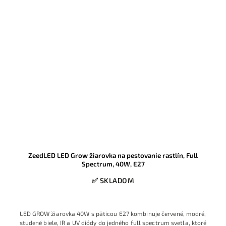
ZeedLED LED Grow žiarovka na pestovanie rastlín, Full
Spectrum, 40W, E27
✅ SKLADOM
LED GROW žiarovka 40W s päticou E27 kombinuje červené, modré,
studené biele, IR a UV diódy do jedného full spectrum svetla, ktoré