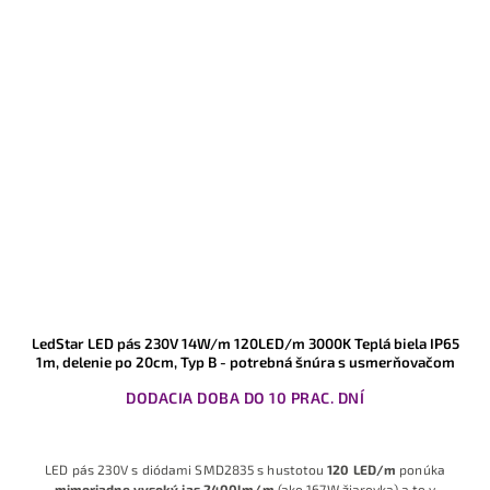
LedStar LED pás 230V 14W/m 120LED/m 3000K Teplá biela IP65
1m, delenie po 20cm, Typ B - potrebná šnúra s usmerňovačom
DODACIA DOBA DO 10 PRAC. DNÍ
LED pás 230V s diódami SMD2835 s hustotou
120 LED/m
ponúka
mimoriadne vysoký jas 2400lm/m
(ako 167W žiarovka) a to v