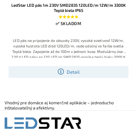
LedStar LED pás 1m 230V SMD2835 120LED/m 12W/m 3300K
Teplá biela IP65
✅ SKLADOM
LED pás na pripojenie do zásuvky 230V, vysoká svietivosť 12W/m,
vysoká hustota LED diód 120LED/m, vode odolný vo farbe svetla
Teplá biela. Zapojenie až do 100m v jednom kuse. Modulárny úsek
230 V LED pásu so 120 LED/m SMD2835 ponúka teplú bielu 3000 K
pri spotrebe 12 W/m. Pás je zaliaty v silikónovom plášti s krytím
IP65, takže je chránený pred prachom a striekajúcou vodou a
Detail
vhodný aj pre náročnejšie prostredia.
Vhodný pre domáce aj komerčné aplikácie – jednoducho
inštalovateľný a efektívny.