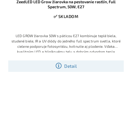
ZeedLED LED Grow žiarovka na pestovanie rastlín, Full
Spectrum, 50W, E27
✅ SKLADOM
LED GROW žiarovka 50W s päticou E27 kombinuje teplé biela,
studené biele, IR a UV diódy do jedného full spectrum svetla, ktoré
cielene podporuje fotosyntézu, kvitnutie aj plodenie. Vďaka
kvalitným LED a hliníkovému telu s dobrým odvodom tepla
dosahuje vysoký svetelný výkon pri reálnom odbere približne 10,6
W a životnosti nad 30 000 hodín.
Detail