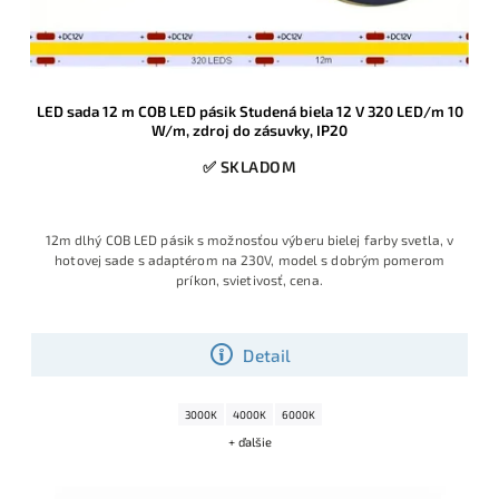
LED sada 12 m COB LED pásik Studená biela 12 V 320 LED/m 10
W/m, zdroj do zásuvky, IP20
✅ SKLADOM
12m dlhý COB LED pásik s možnosťou výberu bielej farby svetla, v
hotovej sade s adaptérom na 230V, model s dobrým pomerom
príkon, svietivosť, cena.
Detail
3000K
4000K
6000K
+ ďalšie