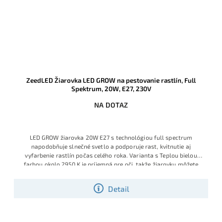
ZeedLED Žiarovka LED GROW na pestovanie rastlín, Full
Spektrum, 20W, E27, 230V
NA DOTAZ
LED GROW žiarovka 20W E27 s technológiou full spectrum
napodobňuje slnečné svetlo a podporuje rast, kvitnutie aj
vyfarbenie rastlín počas celého roka. Varianta s Teplou bielou
farbou okolo 2950 K je príjemná pre oči, takže žiarovku môžete
používať aj v miestnostiach, kde trávite čas.
Detail