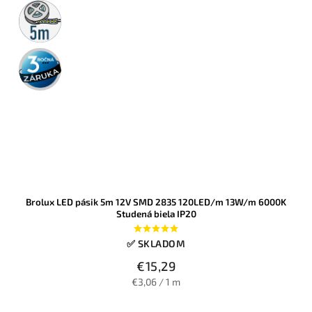
5m
rolka
3 roky
záruka
Brolux LED pásik 5m 12V SMD 2835 120LED/m 13W/m 6000K
Studená biela IP20
✅ SKLADOM
€15,29
€3,06 / 1 m