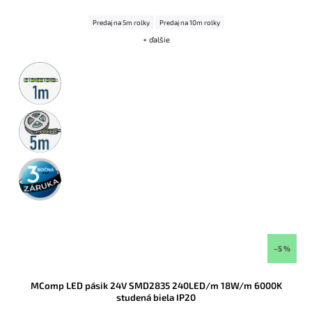
Predaj na 5m rolky
Predaj na 10m rolky
+ ďalšie
Metrážny
predaj
5m
rolka
3 roky
záruka
–5 %
MComp LED pásik 24V SMD2835 240LED/m 18W/m 6000K
studená biela IP20