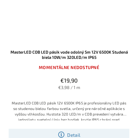
MasterLED COB LED pásik vode odolný 5m 12V 6500K Studená
biela 10W/m 320LED/m IP65
MOMENTÁLNE NEDOSTUPNÉ
€19,90
€3,98 / 1 m
MasterLED COB LED pásik 12V 6500K IP65 je profesionálny LED pás
so studenou bielou farbou svetla, určený pre náročné aplikácie s
vyššou vlhkosťou. Hustota 320 LED/m v COB prevedení vytvára
jednoliatu svetelnú líniu bez bodiek, krytie IP65 chráni pred
prachom a striekajúcou vodou a príkon 10W/m zabezpečí vysokú
svietivosť pri stále úspornej prevádzke.
Detail