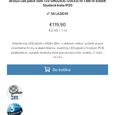
Brolux Led pásik 50m 12V SMD2835 120LED/m 13W/m 6000K
Studená biela IP20
✅ SKLADOM
€119,90
€2,40 / 1 m
Interiérový LED pásik v dĺžke 50m, v jednom celku, určené aj pre
montážne firmy a elektrikárov, kvalitný LED pásik s hrubým PCB
podkladom, vysoká hustota diód pre súvislú líniu svetla, 3 ročná
záruka
Do košíka
5m
rolka
3 roky
záruka