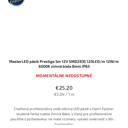
MasterLED pásik Prestige 5m 12V SMD2835 120LED/m 12W/m
6000K zimná biela 8mm IP65
MOMENTÁLNE NEDOSTUPNÉ
€25,20
€5,04 / 1 m
Značkový profesionálny vode odolný LED pásik s čipmi Epistar,
studená farba svetla Zimná Biela, určený pre profesionálne
použitie s požiadavkou na malé rozmery, vysokú svietivosť s dlhou
životnosťou