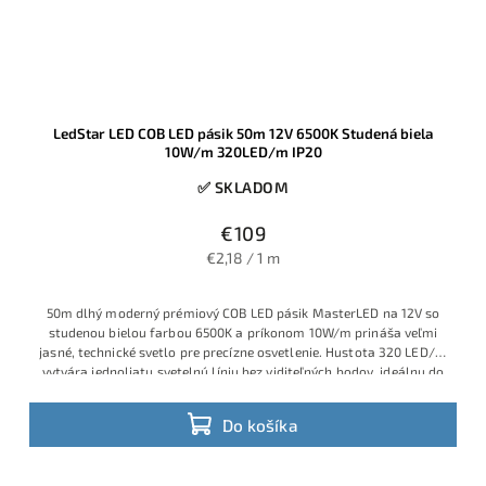
LedStar LED COB LED pásik 50m 12V 6500K Studená biela
10W/m 320LED/m IP20
✅ SKLADOM
€109
€2,18 / 1 m
50m dlhý moderný prémiový COB LED pásik MasterLED na 12V so
studenou bielou farbou 6500K a príkonom 10W/m prináša veľmi
jasné, technické svetlo pre precízne osvetlenie. Hustota 320 LED/m
vytvára jednoliatu svetelnú líniu bez viditeľných bodov, ideálnu do
profilov, líniových svietidiel a náročných dizajnových riešení v
suchom interiéri s krytím IP20.
Do košíka