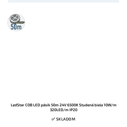
50m
rolka
LedStar COB LED pásik 50m 24V 6500K Studená biela 10W/m
320LED/m IP20
✅ SKLADOM