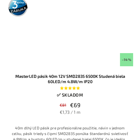
3 roky
záruka
–14 %
MasterLED pásik 40m 12V SMD2835 6500K Studená biela
60LED/m 4.8W/m IP20
✅ SKLADOM
€69
€81
€1,73 / 1 m
40m dlhý LED pásik pre profesionálne použitie, návin v jednom
celku, pásik triedy s
čipmi SMD2835 ponúka štandardnú svietivosť
4,8W/m a hustotu 60LED/m v studenej bielej 6500K, čo je ideálne