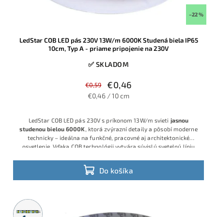
–22 %
LedStar COB LED pás 230V 13W/m 6000K Studená biela IP65
10cm, Typ A - priame pripojenie na 230V
✅ SKLADOM
€0,46
€0,59
€0,46 / 10 cm
LedStar COB LED pás 230V s príkonom 13W/m svieti
jasnou
studenou bielou 6000K
, ktorá zvýrazní detaily a pôsobí moderne
technicky – ideálna na funkčné, pracovné aj architektonické
osvetlenie. Vďaka COB technológii vytvára súvislú svetelnú líniu
bez viditeľných bodiek, napája sa priamo na 230V a predáva sa po
10 cm, takže dĺžku vieš presne prispôsobiť projektu.
Do košíka
Metrážny
predaj