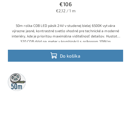
€106
€2,12 / 1 m
50m rolka COB LED pásik 24V v studenej bielej 6500K vytvára
výrazne jasné, kontrastné svetlo vhodné pre technické a moderné
interiéry, kde je prioritou maximálna viditeľnosť detailov. Hustota
320 COB diód na meter v kombinácii s príkonom 10W/m
zabezpečuje rovnomernú súvislú svetelnú líniu bez bodových
odleskov, vhodnú do profilov, podhľadov a dizajnových líniových
Do košíka
svietidiel.
50m
rolka