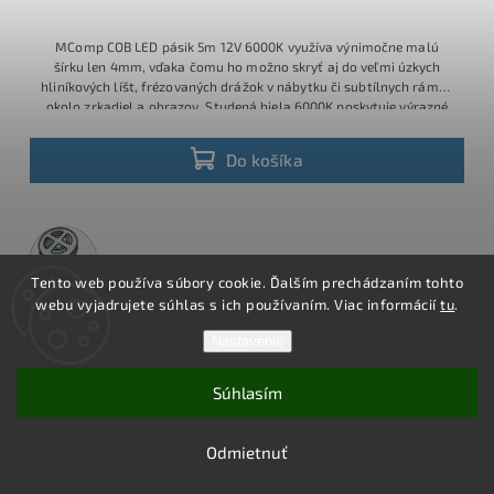
MComp COB LED pásik 5m 12V 6000K využíva výnimočne malú
šírku len 4mm, vďaka čomu ho možno skryť aj do veľmi úzkych
hliníkových líšt, frézovaných drážok v nábytku či subtílnych rámov
okolo zrkadiel a obrazov. Studená biela 6000K poskytuje výrazné
technické svetlo, COB technológia s vysokou hustotou približne
480 diód/m zabezpečuje súvislú svetelnú čiaru bez bodiek a príkon
Do košíka
6W/m garantuje úspornú prevádzku.
50m
rolka
Tento web používa súbory cookie. Ďalším prechádzaním tohto
webu vyjadrujete súhlas s ich používaním. Viac informácií
tu
.
3 roky
záruka
Nastavenie
Súhlasím
Odmietnuť