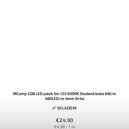
MComp COB LED pásik 5m 12V 6000K Studená biela 6W/m
480LED/m 4mm šírka
✅ SKLADOM
€24,90
€4,98 / 1 m