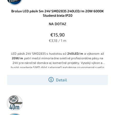
Brolux LED pásik 5m 24V SMD2835 240LED/m 20W 6000K
Studená biela IP20
NA DOTAZ
€15,90
€3,18 / 1 m
LED pásik 24V SMD2835 s hustotou až
240LED/m
a výkonom až
20W/m
patrí medzi mimoriadne svietivé profesionálne pásy na
24V pre náročné domáce aj komerčné projekty. Vysoký výkon a
husté osadenie SMD diód zabezpečí extrémne rovnomerné svetlo
bez viditeľných bodov, ideálne na priame aj skryté osvetlenie
pracovných plôch, kuchynských liniek, vitrín či dizajnových línií.
Detail
Robustný PCB podklad s veľkým množstvom medi zlepšuje
chladenie, predlžuje životnosť a zvyšuje odolnosť pri manipulácii a
montáži v domácich podmienkach. Krátke delenie už po 4cm
umožní presne prispôsobiť dĺžku pásika konkrétnemu projektu bez
40m
plytvania materiálom. Jasná Studená biela farba pre zvýraznenie
rolka
priestoru si nájde uplatnenie všade kde sa očakáva silné svetlo s
vysokou intenzitou.