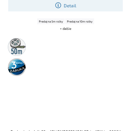
Detail
Predaj na 5m rolky
Predaj na 10m rolky
+ ďalšie
50m
rolka
3 roky
záruka