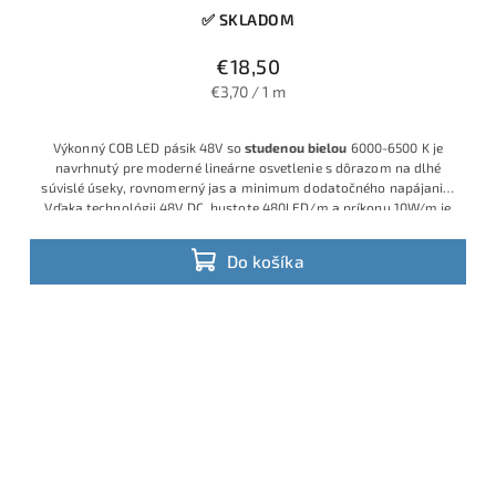
✅ SKLADOM
€18,50
€3,70 / 1 m
Výkonný COB LED pásik 48V so
studenou bielou
6000-6500 K je
navrhnutý pre moderné lineárne osvetlenie s dôrazom na dlhé
súvislé úseky, rovnomerný jas a minimum dodatočného napájania.
Vďaka technológii 48V DC, hustote 480LED/m a príkonu 10W/m je
ideálny pre inštalácie, kde je potrebné čisté studené biele svetlo,
jednoduchšia montáž a menej kabeláže.
Do košíka