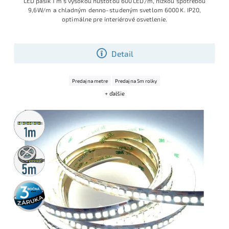
LED pásik 1 m s vysokou hustotou 600 LED/m, nízkou spotrebou
9,6 W/m a chladným denno‑studeným svetlom 6000 K. IP20,
optimálne pre interiérové osvetlenie.
Detail
Predaj na metre
Predaj na 5m rolky
+ ďalšie
Metrážny
predaj
5m
rolka
3 roky
záruka