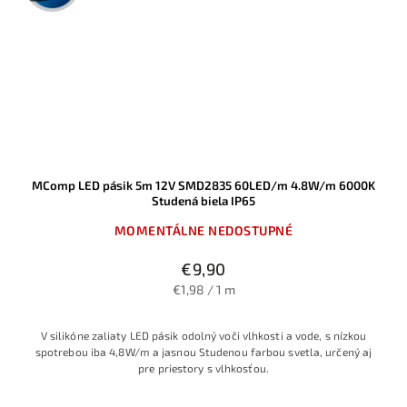
MComp LED pásik 5m 12V SMD2835 60LED/m 4.8W/m 6000K
Studená biela IP65
MOMENTÁLNE NEDOSTUPNÉ
€9,90
€1,98 / 1 m
V silikóne zaliaty LED pásik odolný voči vlhkosti a vode, s nízkou
spotrebou iba 4,8W/m a jasnou Studenou farbou svetla, určený aj
pre priestory s vlhkosťou.