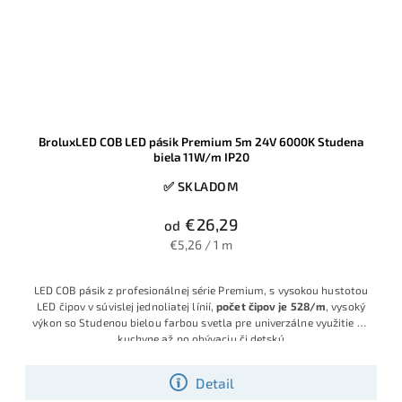
BroluxLED COB LED pásik Premium 5m 24V 6000K Studena
biela 11W/m IP20
✅ SKLADOM
€26,29
od
€5,26 / 1 m
LED COB pásik z profesionálnej série Premium, s vysokou hustotou
LED čipov v súvislej jednoliatej línií,
počet čipov je 528/m
, vysoký
výkon so Studenou bielou farbou svetla pre univerzálne využitie od
kuchyne až po obývaciu či detskú
Detail