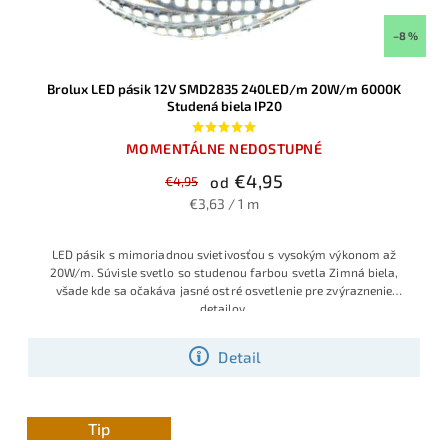
–8 %
Brolux LED pásik 12V SMD2835 240LED/m 20W/m 6000K
Studená biela IP20
MOMENTÁLNE NEDOSTUPNÉ
€4,95
€4,95
od
€3,63 / 1 m
LED pásik s mimoriadnou svietivosťou s vysokým výkonom až
20W/m. Súvisle svetlo so studenou farbou svetla Zimná biela,
všade kde sa očakáva jasné ostré osvetlenie pre zvýraznenie
detailov.
Detail
Tip