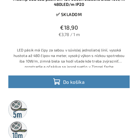
480LED/m IP20
✅ SKLADOM
€18,90
€3,78 / 1 m
LED pásik má čipy za sebou v súvislej jednoliatej línií, vysoká
hustota až 480 čipov na meter, vysoký výkon s nízkou spotrebou
iba 10W/m, zimná biela sa hodí všade kde treba zvýrazniť
prostredie a očakáva sa jasné svetlo v Zimnej farbe
Do košíka
5m
rolka
10m
rolka