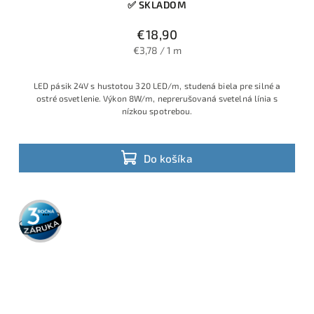
✅ SKLADOM
€18,90
€3,78 / 1 m
LED pásik 24V s hustotou 320 LED/m, studená biela pre silné a
ostré osvetlenie. Výkon 8W/m, neprerušovaná svetelná línia s
nízkou spotrebou.
Do košíka
3 roky
záruka