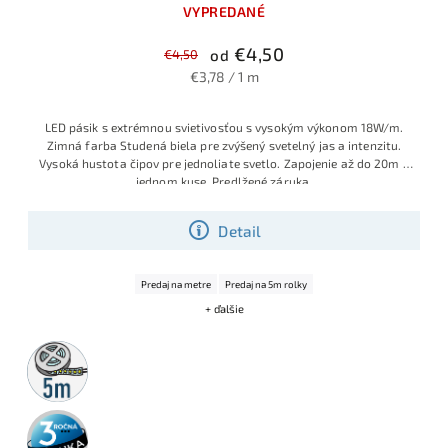
VYPREDANÉ
€4,50
€4,50
od
€3,78 / 1 m
LED pásik s extrémnou svietivosťou s vysokým výkonom 18W/m.
Zimná farba Studená biela pre zvýšený svetelný jas a intenzitu.
Vysoká hustota čipov pre jednoliate svetlo. Zapojenie až do 20m v
jednom kuse. Predlžené záruka.
Detail
Predaj na metre
Predaj na 5m rolky
+ ďalšie
5m
rolka
3 roky
záruka