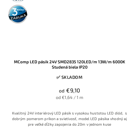
3 roky
záruka
MComp LED pásik 24V SMD2835 120LED/m 13W/m 6000K
Studená biela IP20
✅ SKLADOM
€9,10
od
od €1,64 / 1 m
Kvalitný 24V interiérový LED pásik s vysokou hustotou LED diód, s
dobrým pomerom príkon a svietivosť, model LED pásika vhodný aj
pre veľké dĺžky zapojenia do 20m v jednom kuse