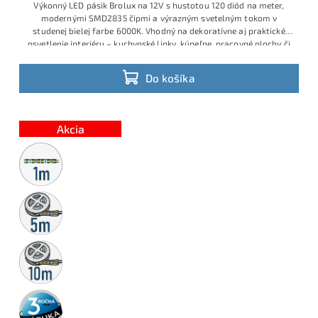
Výkonný LED pásik Brolux na 12V s hustotou 120 diód na meter,
modernými SMD2835 čipmi a výrazným svetelným tokom v
studenej bielej farbe 6000K. Vhodný na dekoratívne aj praktické
osvetlenie interiéru – kuchynské linky, kúpeľne, pracovné plochy či
obývacie priestory. Príkon 13W/m, jednoduché delenie a rýchla
montáž.
Do košíka
Akcia
Metrážny
predaj
5m
rolka
10m
rolka
3 roky
záruka