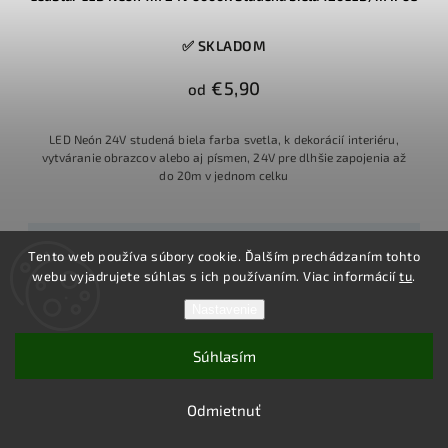
✅ SKLADOM
€5,90
od
LED Neón 24V studená biela farba svetla, k dekorácií interiéru,
vytváranie obrazcov alebo aj písmen, 24V pre dlhšie zapojenia až
do 20m v jednom celku
Detail
Tento web používa súbory cookie. Ďalším prechádzaním tohto
webu vyjadrujete súhlas s ich používaním. Viac informácií
tu
.
Predaj na metre
Predaj na 10m rolky
Nastavenie
+ ďalšie
Súhlasím
5m
rolka
Odmietnuť
3 roky