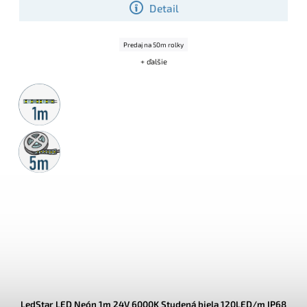
Detail
Predaj na 50m rolky
+ ďalšie
Metrážny
predaj
5m
rolka
LedStar LED Neón 1m 24V 6000K Studená biela 120LED/m IP68