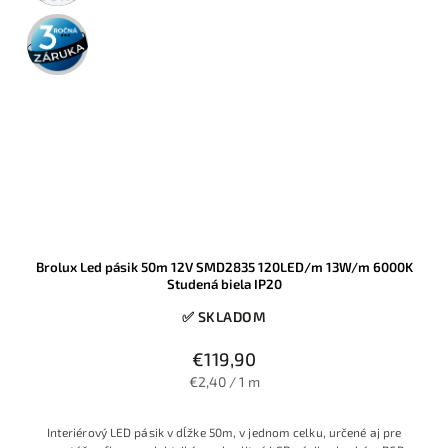
3 roky
záruka
Brolux Led pásik 50m 12V SMD2835 120LED/m 13W/m 6000K
Studená biela IP20
✅ SKLADOM
€119,90
€2,40 / 1 m
Interiérový LED pásik v dĺžke 50m, v jednom celku, určené aj pre