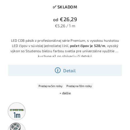
✅ SKLADOM
€26,29
od
€5,26 / 1 m
LED COB pásik z profesionálnej série Premium, s vysokou hustotou
LED čipov v súvislej jednoliatej línií,
počet čipov je 528/m
, vysoký
výkon so Studenou bielou farbou svetla pre univerzálne využitie od
kuchyne až po obývaciu či detskú
Detail
Predaj na 5m rolky
Predaj na 10m rolky
+ ďalšie
Metrážny
predaj
5m