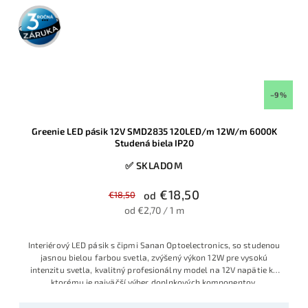
3 roky
záruka
–9 %
Greenie LED pásik 12V SMD2835 120LED/m 12W/m 6000K
Studená biela IP20
✅ SKLADOM
€18,50
€18,50
od
od €2,70 / 1 m
Interiérový LED pásik s čipmi Sanan Optoelectronics, so studenou
jasnou bielou farbou svetla, zvýšený výkon 12W pre vysokú
intenzitu svetla, kvalitný profesionálny model na 12V napätie ku
ktorému je najväčší výber doplnkových komponentov