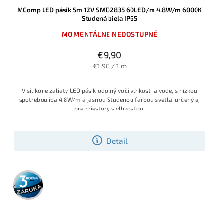
MComp LED pásik 5m 12V SMD2835 60LED/m 4.8W/m 6000K
Studená biela IP65
MOMENTÁLNE NEDOSTUPNÉ
€9,90
€1,98 / 1 m
V silikóne zaliaty LED pásik odolný voči vlhkosti a vode, s nízkou
spotrebou iba 4,8W/m a jasnou Studenou farbou svetla, určený aj
pre priestory s vlhkosťou.
Detail
3 roky
záruka