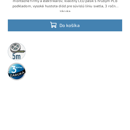
montážne firmy a elektrikárov, kvalitný LED pásik s hrubým PCB
podkladom, vysoká hustota diód pre súvislú líniu svetla, 3 ročná
záruka
Do košíka
5m
rolka
3 roky
záruka