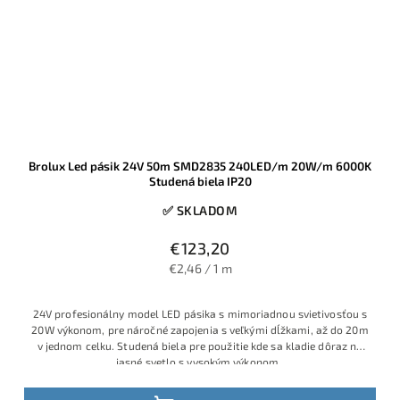
Brolux Led pásik 24V 50m SMD2835 240LED/m 20W/m 6000K
Studená biela IP20
✅ SKLADOM
€123,20
€2,46 / 1 m
24V profesionálny model LED pásika s mimoriadnou svietivosťou s
20W výkonom, pre náročné zapojenia s veľkými dĺžkami, až do 20m
v jednom celku. Studená biela pre použitie kde sa kladie dôraz na
jasné svetlo s vysokým výkonom.