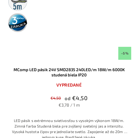
rolka
3 roky
záruka
–5 %
MComp LED pásik 24V SMD2835 240LED/m 18W/m 6000K
studená biela IP20
VYPREDANÉ
€4,50
€4,50
od
€3,78 / 1 m
LED pásik s extrémnou svietivosťou s vysokým výkonom 18W/m.
Zimná farba Studená biela pre zvýšený svetelný jas a intenzitu.
Vysoká hustota čipov pre jednoliate svetlo. Zapojenie až do 20m v
jednom kuse. Predlžené záruka.