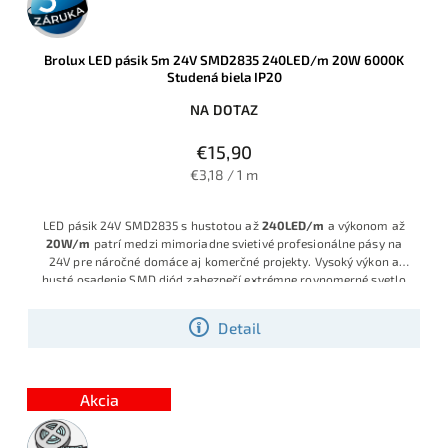
záruka
Brolux LED pásik 5m 24V SMD2835 240LED/m 20W 6000K
Studená biela IP20
NA DOTAZ
€15,90
€3,18 / 1 m
LED pásik 24V SMD2835 s hustotou až
240LED/m
a výkonom až
20W/m
patrí medzi mimoriadne svietivé profesionálne pásy na
24V pre náročné domáce aj komerčné projekty. Vysoký výkon a
husté osadenie SMD diód zabezpečí extrémne rovnomerné svetlo
bez viditeľných bodov, ideálne na priame aj skryté osvetlenie
pracovných plôch, kuchynských liniek, vitrín či dizajnových línií.
Detail
Robustný PCB podklad s veľkým množstvom medi zlepšuje
chladenie, predlžuje životnosť a zvyšuje odolnosť pri manipulácii a
montáži v domácich podmienkach. Krátke delenie už po 4cm
umožní presne prispôsobiť dĺžku pásika konkrétnemu projektu bez
Akcia
plytvania materiálom. Jasná Studená biela farba pre zvýraznenie
priestoru si nájde uplatnenie všade kde sa očakáva silné svetlo s
5m
vysokou intenzitou.
rolka