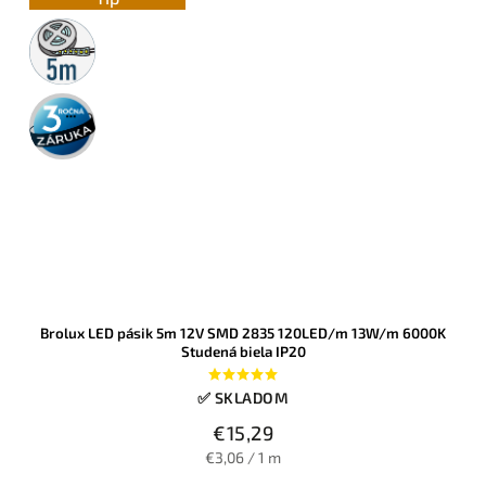
5m
rolka
3 roky
záruka
Brolux LED pásik 5m 12V SMD 2835 120LED/m 13W/m 6000K
Studená biela IP20
✅ SKLADOM
€15,29
€3,06 / 1 m