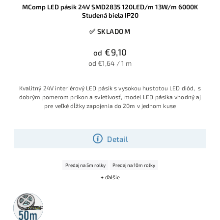
MComp LED pásik 24V SMD2835 120LED/m 13W/m 6000K
Studená biela IP20
✅ SKLADOM
€9,10
od
od €1,64 / 1 m
Kvalitný 24V interiérový LED pásik s vysokou hustotou LED diód, s
dobrým pomerom príkon a svietivosť, model LED pásika vhodný aj
pre veľké dĺžky zapojenia do 20m v jednom kuse
Detail
Predaj na 5m rolky
Predaj na 10m rolky
+ ďalšie
50m
rolka