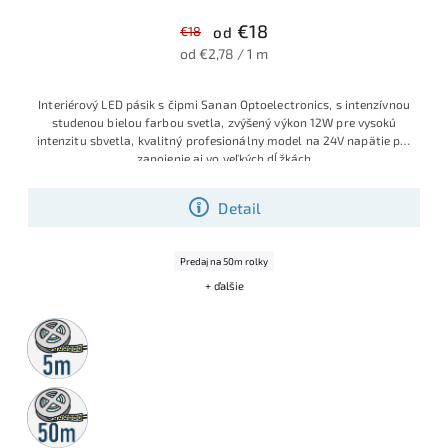
€18
€18
od
od €2,78 / 1 m
Interiérový LED pásik s čipmi Sanan Optoelectronics, s intenzívnou
studenou bielou farbou svetla, zvýšený výkon 12W pre vysokú
intenzitu sbvetla, kvalitný profesionálny model na 24V napätie pre
zapojenie aj vo veľkých dĺžkách
Detail
Predaj na 50m rolky
+ ďalšie
5m
rolka
50m
rolka