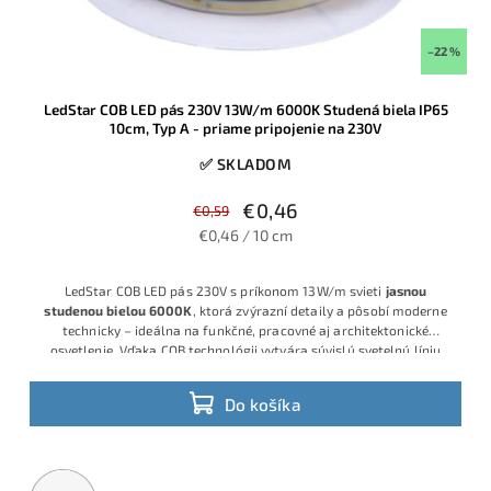
–22 %
LedStar COB LED pás 230V 13W/m 6000K Studená biela IP65
10cm, Typ A - priame pripojenie na 230V
✅ SKLADOM
€0,46
€0,59
€0,46 / 10 cm
LedStar COB LED pás 230V s príkonom 13W/m svieti
jasnou
studenou bielou 6000K
, ktorá zvýrazní detaily a pôsobí moderne
technicky – ideálna na funkčné, pracovné aj architektonické
osvetlenie. Vďaka COB technológii vytvára súvislú svetelnú líniu
bez viditeľných bodiek, napája sa priamo na 230V a predáva sa po
10 cm, takže dĺžku vieš presne prispôsobiť projektu.
Do košíka
Metrážny