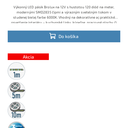
Výkonný LED pásik Brolux na 12V s hustotou 120 diód na meter,
modernými SMD2835 čipmi a výrazným svetelným tokom v
studenej bielej farbe 6000K. Vhodný na dekoratívne aj praktické
osvetlenie interiéru – kuchynské linky, kúpeľne, pracovné plochy či
obývacie priestory. Príkon 13W/m, jednoduché delenie a rýchla
montáž.
Do košíka
Akcia
Metrážny
predaj
5m
rolka
10m
rolka
3 roky