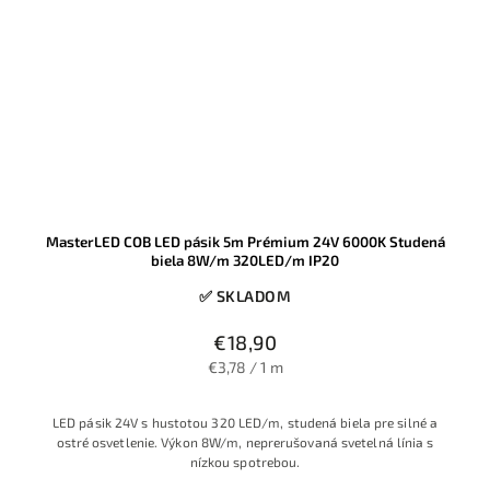
MasterLED COB LED pásik 5m Prémium 24V 6000K Studená
biela 8W/m 320LED/m IP20
✅ SKLADOM
€18,90
€3,78 / 1 m
LED pásik 24V s hustotou 320 LED/m, studená biela pre silné a
ostré osvetlenie. Výkon 8W/m, neprerušovaná svetelná línia s
nízkou spotrebou.