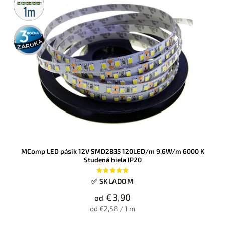
predaj
3 roky
záruka
MComp LED pásik 12V SMD2835 120LED/m 9,6W/m 6000 K
Studená biela IP20
✅ SKLADOM
€3,90
od
od €2,58 / 1 m