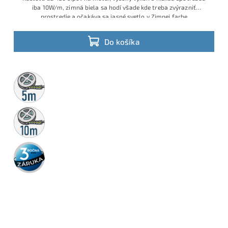
iba 10W/m, zimná biela sa hodí všade kde treba zvýrazniť
prostredie a očakáva sa jasné svetlo v Zimnej farbe
Do košíka
5m
rolka
10m
rolka
3 roky
záruka