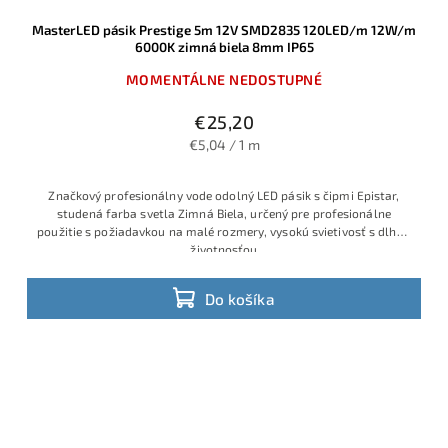
MasterLED pásik Prestige 5m 12V SMD2835 120LED/m 12W/m
6000K zimná biela 8mm IP65
MOMENTÁLNE NEDOSTUPNÉ
€25,20
€5,04 / 1 m
Značkový profesionálny vode odolný LED pásik s čipmi Epistar,
studená farba svetla Zimná Biela, určený pre profesionálne
použitie s požiadavkou na malé rozmery, vysokú svietivosť s dlhou
životnosťou
Do košíka