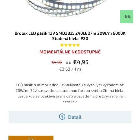
–8 %
Brolux LED pásik 12V SMD2835 240LED/m 20W/m 6000K
Studená biela IP20
MOMENTÁLNE NEDOSTUPNÉ
€4,95
€4,95
od
€3,63 / 1 m
LED pásik s mimoriadnou svietivosťou s vysokým výkonom až
20W/m. Súvisle svetlo so studenou farbou svetla Zimná biela,
všade kde sa očakáva jasné ostré osvetlenie pre zvýraznenie
detailov.
Detail
Tip