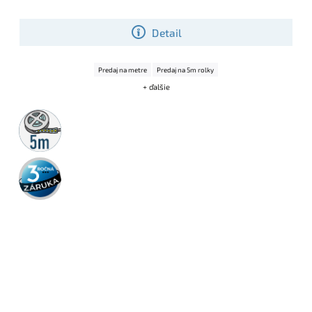
Detail
Predaj na metre
Predaj na 5m rolky
+ ďalšie
5m
rolka
3 roky
záruka