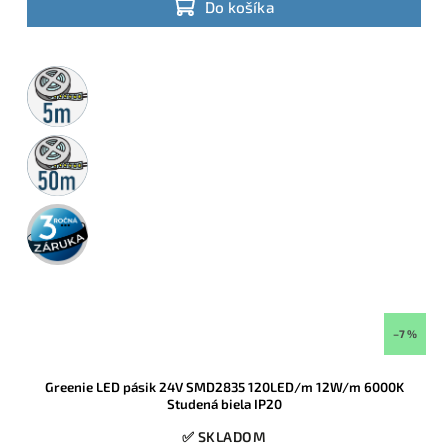
Do košíka
5m
rolka
50m
rolka
3 roky
záruka
–7 %
Greenie LED pásik 24V SMD2835 120LED/m 12W/m 6000K
Studená biela IP20
✅ SKLADOM