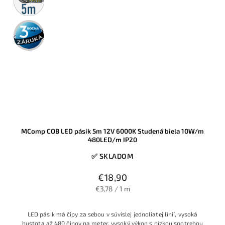
3 roky
záruka
MComp COB LED pásik 5m 12V 6000K Studená biela 10W/m
480LED/m IP20
✅ SKLADOM
€18,90
€3,78 / 1 m
LED pásik má čipy za sebou v súvislej jednoliatej línií, vysoká
hustota až 480 čipov na meter, vysoký výkon s nízkou spotrebou