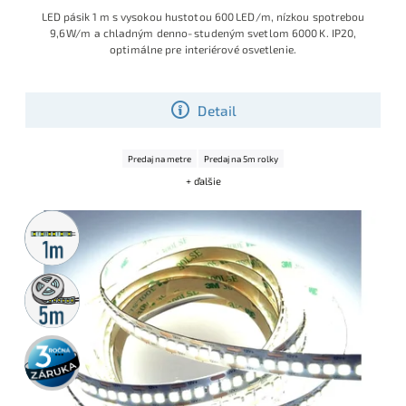
LED pásik 1 m s vysokou hustotou 600 LED/m, nízkou spotrebou
9,6 W/m a chladným denno‑studeným svetlom 6000 K. IP20,
optimálne pre interiérové osvetlenie.
Detail
Predaj na metre
Predaj na 5m rolky
+ ďalšie
Metrážny
predaj
5m
rolka
3 roky
záruka