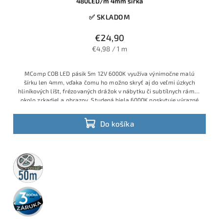
480LED/m 4mm šírka
✅ SKLADOM
€24,90
€4,98 / 1 m
MComp COB LED pásik 5m 12V 6000K využíva výnimočne malú
šírku len 4mm, vďaka čomu ho možno skryť aj do veľmi úzkych
hliníkových líšt, frézovaných drážok v nábytku či subtílnych rámov
okolo zrkadiel a obrazov. Studená biela 6000K poskytuje výrazné
technické svetlo, COB technológia s vysokou hustotou približne
480 diód/m zabezpečuje súvislú svetelnú čiaru bez bodiek a príkon
Do košíka
6W/m garantuje úspornú prevádzku.
50m
rolka
3 roky
záruka