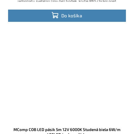
jednoliatu svetelnú líniu bez bodiek, krytie IP65 chráni pred
prachom a striekajúcou vodou a príkon 10W/m zabezpečí vysokú
svietivosť pri stále úspornej prevádzke.
Do košíka
MComp COB LED pásik 5m 12V 6000K Studená biela 6W/m