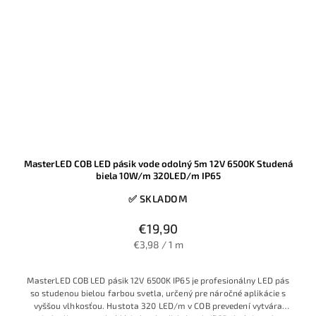
MasterLED COB LED pásik vode odolný 5m 12V 6500K Studená
biela 10W/m 320LED/m IP65
✅ SKLADOM
€19,90
€3,98 / 1 m
MasterLED COB LED pásik 12V 6500K IP65 je profesionálny LED pás
so studenou bielou farbou svetla, určený pre náročné aplikácie s
vyššou vlhkosťou. Hustota 320 LED/m v COB prevedení vytvára