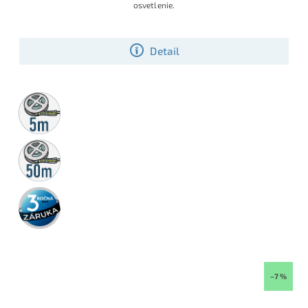
osvetlenie.
Detail
5m
rolka
50m
rolka
3 roky
záruka
–7 %