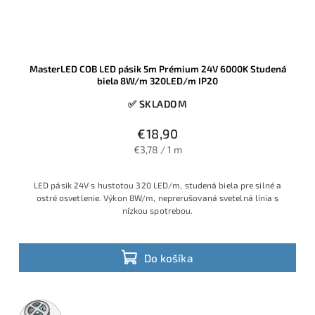
MasterLED COB LED pásik 5m Prémium 24V 6000K Studená
biela 8W/m 320LED/m IP20
✅ SKLADOM
€18,90
€3,78 / 1 m
LED pásik 24V s hustotou 320 LED/m, studená biela pre silné a
ostré osvetlenie. Výkon 8W/m, neprerušovaná svetelná línia s
nízkou spotrebou.
Do košíka
5m