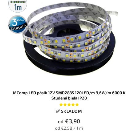
predaj
3 roky
záruka
MComp LED pásik 12V SMD2835 120LED/m 9,6W/m 6000 K
Studená biela IP20
✅ SKLADOM
€3,90
od
od €2,58 / 1 m