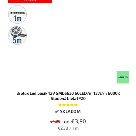
Metrážny
predaj
5m
rolka
–44 %
Brolux Led pásik 12V SMD5630 60LED/m 15W/m 6000K
Studená biela IP20
✅ SKLADOM
€3,90
€4,90
od
€2,78 / 1 m