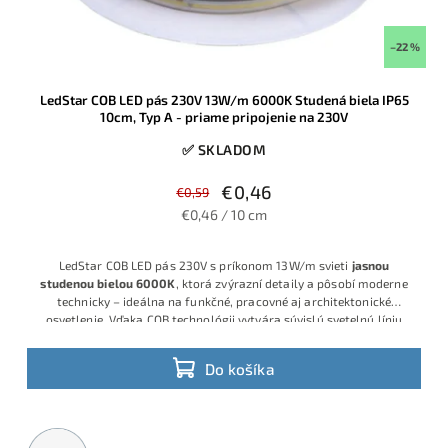
–22 %
LedStar COB LED pás 230V 13W/m 6000K Studená biela IP65
10cm, Typ A - priame pripojenie na 230V
✅ SKLADOM
€0,46
€0,59
€0,46 / 10 cm
LedStar COB LED pás 230V s príkonom 13W/m svieti
jasnou
studenou bielou 6000K
, ktorá zvýrazní detaily a pôsobí moderne
technicky – ideálna na funkčné, pracovné aj architektonické
osvetlenie. Vďaka COB technológii vytvára súvislú svetelnú líniu
bez viditeľných bodiek, napája sa priamo na 230V a predáva sa po
10 cm, takže dĺžku vieš presne prispôsobiť projektu.
Do košíka
Metrážny