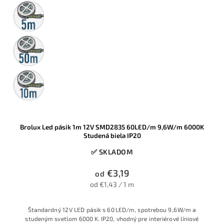
5m
rolka
50m
rolka
10m
rolka
Brolux Led pásik 1m 12V SMD2835 60LED/m 9,6W/m 6000K
Studená biela IP20
✅ SKLADOM
€3,19
od
od €1,43 / 1 m
Štandardný 12 V LED pásik s 60 LED/m, spotrebou 9,6 W/m a
studeným svetlom 6000 K. IP20, vhodný pre interiérové líniové