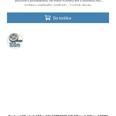
použitie s požiadavkou na malé rozmery ale s dostatočnou
hrúbkou medeného podkladu - 5 ročná záruka
Do košíka
100m
rolka