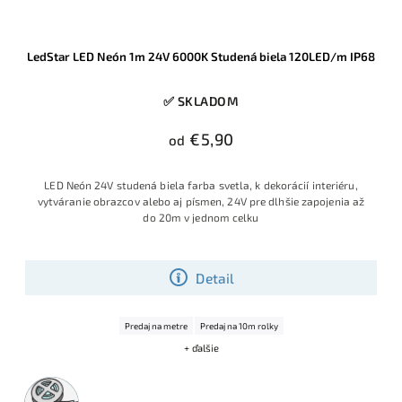
LedStar LED Neón 1m 24V 6000K Studená biela 120LED/m IP68
✅ SKLADOM
€5,90
od
LED Neón 24V studená biela farba svetla, k dekorácií interiéru,
vytváranie obrazcov alebo aj písmen, 24V pre dlhšie zapojenia až
do 20m v jednom celku
Detail
Predaj na metre
Predaj na 10m rolky
+ ďalšie
5m