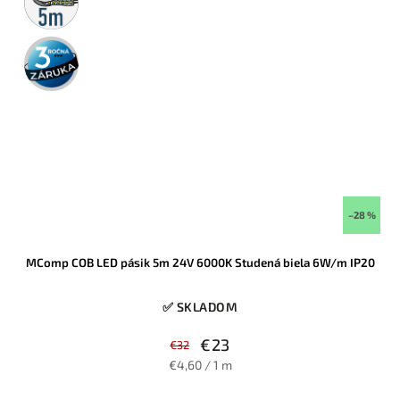
rolka
3 roky
záruka
–28 %
MComp COB LED pásik 5m 24V 6000K Studená biela 6W/m IP20
✅ SKLADOM
€23
€32
€4,60 / 1 m