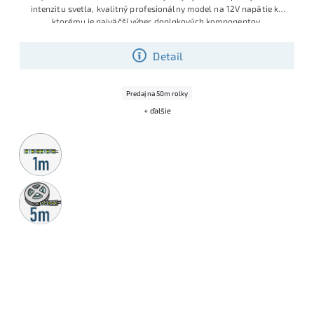
intenzitu svetla, kvalitný profesionálny model na 12V napätie ku
ktorému je najväčší výber doplnkových komponentov
Detail
Predaj na 50m rolky
+ ďalšie
Metrážny
predaj
5m
rolka