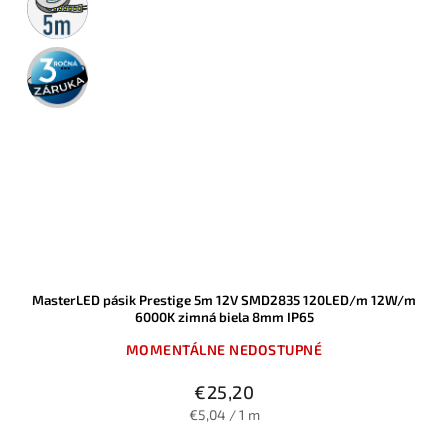
rolka
3 roky
záruka
MasterLED pásik Prestige 5m 12V SMD2835 120LED/m 12W/m
6000K zimná biela 8mm IP65
MOMENTÁLNE NEDOSTUPNÉ
€25,20
€5,04 / 1 m