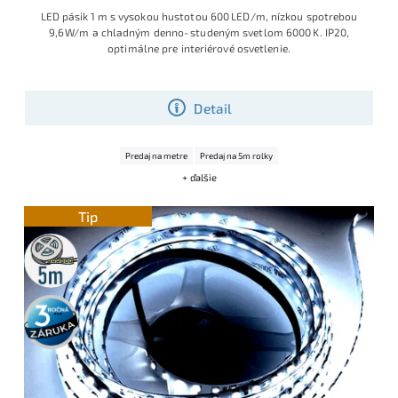
LED pásik 1 m s vysokou hustotou 600 LED/m, nízkou spotrebou
9,6 W/m a chladným denno‑studeným svetlom 6000 K. IP20,
optimálne pre interiérové osvetlenie.
Detail
Predaj na metre
Predaj na 5m rolky
+ ďalšie
Tip
5m
rolka
3 roky
záruka