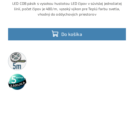
LED COB pásik s vysokou hustotou LED čipov v súvislej jednoliatej
línií, počet čipov je 480/m, vysoký výkon pre Teplú farbu svetla,
vhodný do oddychových priestorov
Do košíka
5m
rolka
5 rokov
záruka