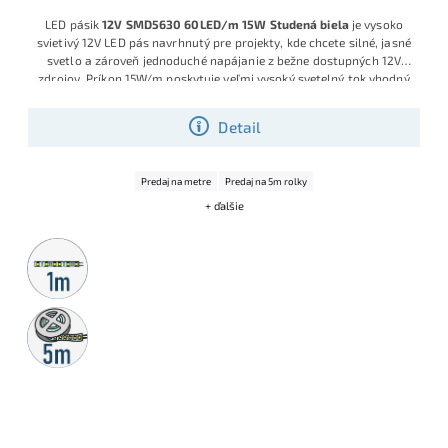
LED pásik
12V SMD5630 60LED/m 15W Studená biela
je vysoko
svietivý 12V LED pás navrhnutý pre projekty, kde chcete silné, jasné
svetlo a zároveň jednoduché napájanie z bežne dostupných 12V
zdrojov. Príkon 15W/m poskytuje veľmi vysoký svetelný tok vhodný
aj pre hlavné alebo pracovné osvetlenie, pričom čip SMD5630 s
väčšou plochou lepšie rozkladá svetlo a znižuje riziko „bodkového“
Detail
efektu. Vďaka hustote 60LED/m, studenej bielej 6000K a
kvalitnému PCB podkladu je ideálny na nasvietenie kuchynských
liniek, pracovných dosiek, dielní, predajných pultov či technických
Predaj na metre
Predaj na 5m rolky
priestorov.
+ ďalšie
Metrážny
predaj
5m
rolka