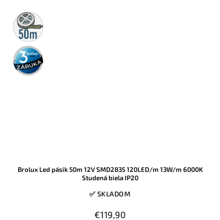
50m
rolka
3 roky
záruka
Brolux Led pásik 50m 12V SMD2835 120LED/m 13W/m 6000K
Studená biela IP20
✅ SKLADOM
€119,90