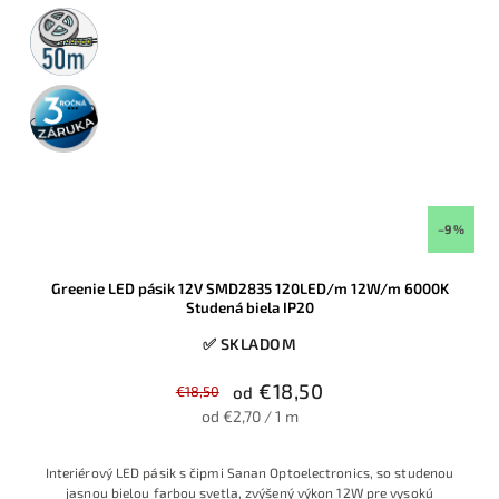
50m
rolka
3 roky
záruka
–9 %
Greenie LED pásik 12V SMD2835 120LED/m 12W/m 6000K
Studená biela IP20
✅ SKLADOM
€18,50
€18,50
od
od €2,70 / 1 m
Interiérový LED pásik s čipmi Sanan Optoelectronics, so studenou
jasnou bielou farbou svetla, zvýšený výkon 12W pre vysokú