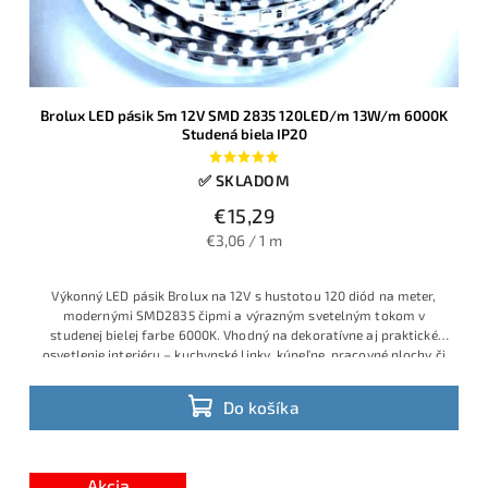
Brolux LED pásik 5m 12V SMD 2835 120LED/m 13W/m 6000K
Studená biela IP20
✅ SKLADOM
€15,29
€3,06 / 1 m
Výkonný LED pásik Brolux na 12V s hustotou 120 diód na meter,
modernými SMD2835 čipmi a výrazným svetelným tokom v
studenej bielej farbe 6000K. Vhodný na dekoratívne aj praktické
osvetlenie interiéru – kuchynské linky, kúpeľne, pracovné plochy či
obývacie priestory. Príkon 13W/m, jednoduché delenie a rýchla
montáž.
Do košíka
Akcia