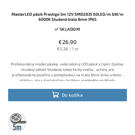
MasterLED pásik Prestige 5m 12V SMD2835 60LED/m 6W/m
6000K Studená biela 8mm IP65
✅ SKLADOM
€26,90
€5,38 / 1 m
Profesionálny model pásika, vode odolný LED pásik s čipmi Epistar,
studený odtieň Studenej bielej farby svetla, určený pre
profesionálne použitie s požiadavkou na malú 8mm šírku vrátane
silikónu, ale s dostatočnou hrúbkou medeného podkladu
Do košíka
5m
rolka