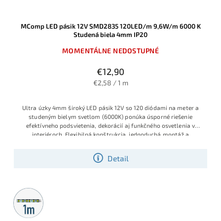
MComp LED pásik 12V SMD2835 120LED/m 9,6W/m 6000 K
Studená biela 4mm IP20
MOMENTÁLNE NEDOSTUPNÉ
€12,90
€2,58 / 1 m
Ultra úzky 4mm široký LED pásik 12V so 120 diódami na meter a
studeným bielym svetlom (6000K) ponúka úsporné riešenie
efektívneho podsvietenia, dekorácií aj funkčného osvetlenia v
interiéroch. Flexibilná konštrukcia, jednoduchá montáž a
spoľahlivý prevádzkový výkon.
Detail
Metrážny
predaj