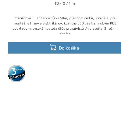
€2,40 / 1 m
Interiérový LED pásik v dĺžke 50m, v jednom celku, určené aj pre
montážne firmy a elektrikárov, kvalitný LED pásik s hrubým PCB
podkladom, vysoká hustota diód pre súvislú líniu svetla, 3 ročná
záruka
Do košíka
3 roky
záruka