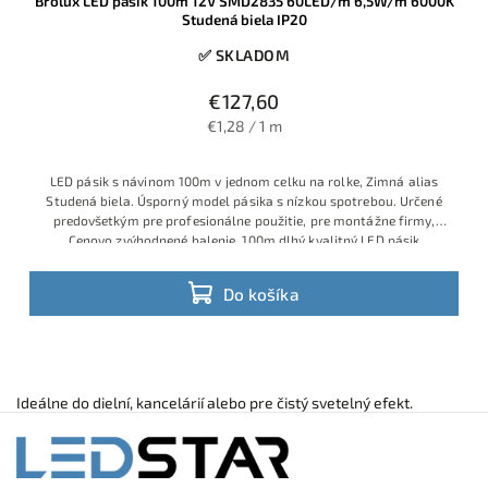
Brolux LED pásik 100m 12V SMD2835 60LED/m 6,5W/m 6000K
Studená biela IP20
✅ SKLADOM
€127,60
€1,28 / 1 m
LED pásik s návinom 100m v jednom celku na rolke, Zimná alias
Studená biela. Úsporný model pásika s nízkou spotrebou. Určené
predovšetkým pre profesionálne použitie, pre montážne firmy,
Cenovo zvýhodnené balenie. 100m dlhý kvalitný LED pásik
Do košíka
Ideálne do dielní, kancelárií alebo pre čistý svetelný efekt.