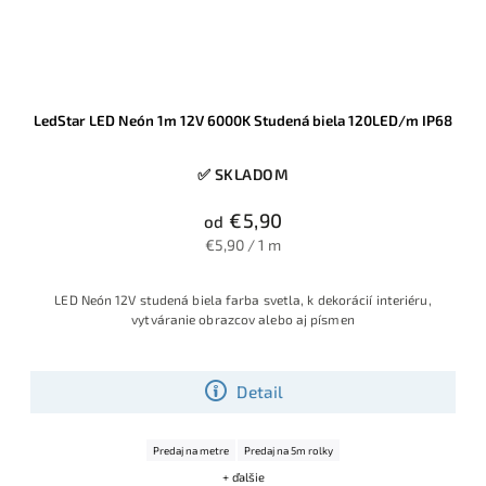
LedStar LED Neón 1m 12V 6000K Studená biela 120LED/m IP68
✅ SKLADOM
€5,90
od
€5,90 / 1 m
LED Neón 12V studená biela farba svetla, k dekorácií interiéru,
vytváranie obrazcov alebo aj písmen
Detail
Predaj na metre
Predaj na 5m rolky
+ ďalšie