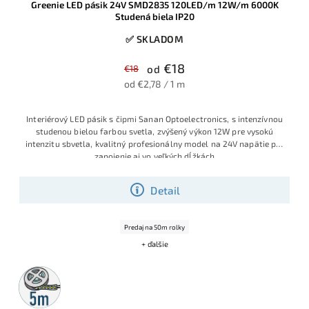
Greenie LED pásik 24V SMD2835 120LED/m 12W/m 6000K
Studená biela IP20
✅ SKLADOM
€18
€18
od
od €2,78 / 1 m
Interiérový LED pásik s čipmi Sanan Optoelectronics, s intenzívnou
studenou bielou farbou svetla, zvýšený výkon 12W pre vysokú
intenzitu sbvetla, kvalitný profesionálny model na 24V napätie pre
zapojenie aj vo veľkých dĺžkách
Detail
Predaj na 50m rolky
+ ďalšie
5m
rolka