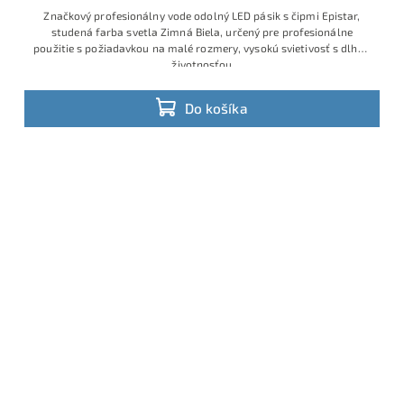
Značkový profesionálny vode odolný LED pásik s čipmi Epistar,
studená farba svetla Zimná Biela, určený pre profesionálne
použitie s požiadavkou na malé rozmery, vysokú svietivosť s dlhou
životnosťou
Do košíka