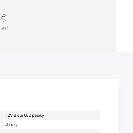
ieľať
12V Biele LED pásiky
2 roky