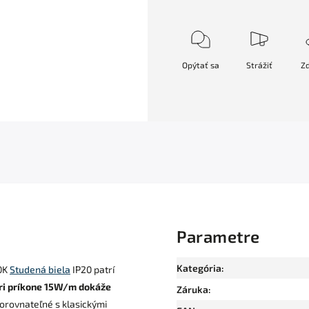
Opýtať sa
Strážiť
Zd
Parametre
Kategória
:
0K
Studená biela
IP20 patrí
ri príkone 15W/m dokáže
Záruka
:
 porovnateľné s klasickými