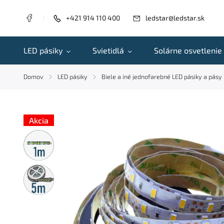
+421 914 110 400
ledstar@ledstar.sk
LED pásiky
Svietidlá
Solárne osvetlenie
Domov
LED pásiky
Biele a iné jednofarebné LED pásiky a pásy
/
/
Akcia
Metrážny
predaj
5m
rolka