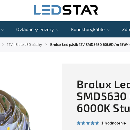
Ovládače,senzory
Konektory,káble
Zdr
12V | Biele LED pásiky
Brolux Led pásik 12V SMD5630 60LED/m 15W/m
/
/
Brolux Led
SMD5630 
6000K Stu
1 hodnotenie