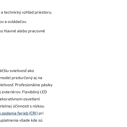
a technický vzhľad priestoru.
ov a ovládačov.
ako hlavné alebo pracovné
äčšiu svietivosť ako
o model predurčený aj na
ietivosť. Profesionálne pásiky
 exteriérov. Flexibilný LED
dekoratívnom osvetlení
etelnej účinnosti s nízkou
 podania farieb (CRI)
pri
uplatnenia všade kde sú