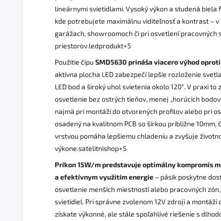
lineárnymi svietidlami. Vysoký výkon a studená biela 
kde potrebujete maximálnu viditeľnosť a kontrast – v 
garážach, showroomoch či pri osvetlení pracovných s
priestorov.
ledprodukt
+5
Použitie čipu
SMD5630 prináša viacero výhod oprot
aktívna plocha LED zabezpečí lepšie rozloženie svetla
LED bod a široký uhol svietenia okolo 120°. V praxi 
osvetlenie bez ostrých tieňov, menej „horúcich bodov“
najmä pri montáži do otvorených profilov alebo pri osv
osadený na kvalitnom PCB so šírkou približne 10mm,
vrstvou pomáha lepšiemu chladeniu a zvyšuje životno
výkone.
satelitnishop
+5
Príkon 15W/m predstavuje optimálny kompromis me
a efektívnym využitím energie
– pásik poskytne dost
osvetlenie menších miestností alebo pracovných zón
svietidiel. Pri správne zvolenom 12V zdroji a montáži d
získate výkonné, ale stále spoľahlivé riešenie s dlh