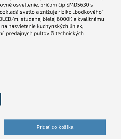
covné osvetlenie, pričom čip SMD5630 s
ozkladá svetlo a znižuje riziko „bodkového“
0LED/m, studenej bielej 6000K a kvalitnému
 na nasvietenie kuchynských liniek,
ní, predajných pultov či technických
Pridať do košíka