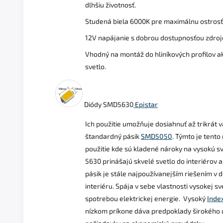
dlhšiu životnosť.
Studená biela 6000K pre maximálnu ostrosť 
12V napájanie s dobrou dostupnosťou zdroj
Vhodný na montáž do hliníkových profilov 
svetlo.
Diódy SMD5630
Epistar
Ich použitie umožňuje dosiahnuť až trikrát v
štandardný pásik
SMD5050
. Týmto je tent
použitie kde sú kladené nároky na vysokú sv
5630 prinášajú skvelé svetlo do interiérov aj
pásik je stále najpoužívanejším riešením v 
interiéru. Spája v sebe vlastnosti vysokej sv
spotrebou elektrickej energie. Vysoký
Index
nízkom príkone dáva predpoklady širokého 