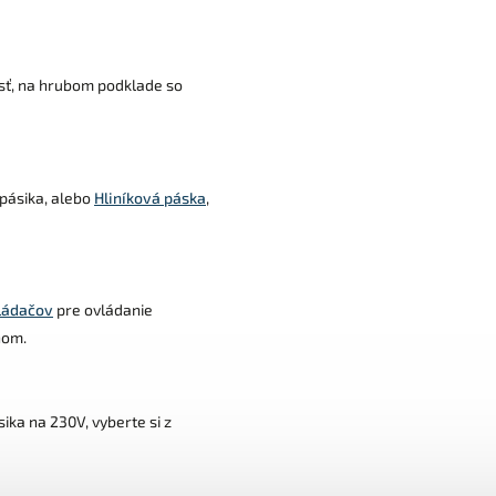
sť, na hrubom podklade so
pásika, alebo
Hliníková páska
,
ládačov
pre ovládanie
nom.
sika na 230V, vyberte si z