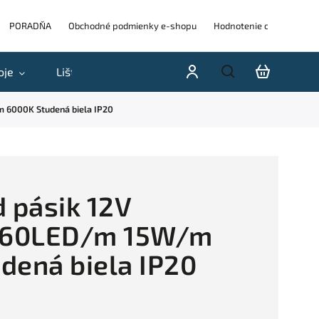
PORADŇA
Obchodné podmienky e-shopu
Hodnotenie obchodu
oje
Lišty
Akcie a výpredaje
Blog
H
 6000K Studená biela IP20
 pásik 12V
60LED/m 15W/m
dená biela IP20