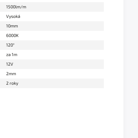
1500lm/m
Vysoká
10mm
6000K
120°
za 1m
12V
2mm
2 roky