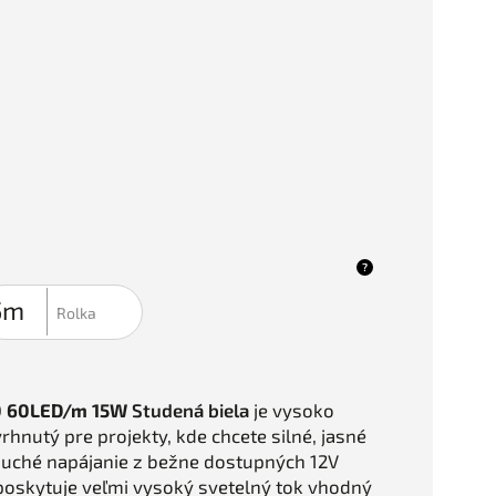
?
0 60LED/m 15W
Studená biela
je vysoko
rhnutý pre projekty, kde chcete silné, jasné
duché napájanie z bežne dostupných 12V
poskytuje veľmi vysoký svetelný tok vhodný