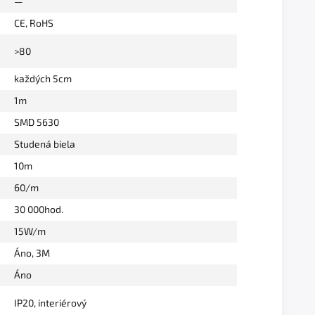
—
CE, RoHS
>80
každých 5cm
1m
SMD 5630
Studená biela
10m
60/m
30 000hod.
15W/m
Áno, 3M
Áno
IP20, interiérový