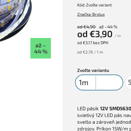
Kód:
Zvoľte variant
Značka:
Brolux
od €4,90
až –44 %
od
€3,90
/ m
od
€3,17
bez DPH
až –
44 %
od €2,78 / 1 m
Zvoľte variantu
LED pásik
12V SMD563
svietivý 12V LED pás nav
svetlo a zároveň jedno
zdrojov. Príkon 15W/m 