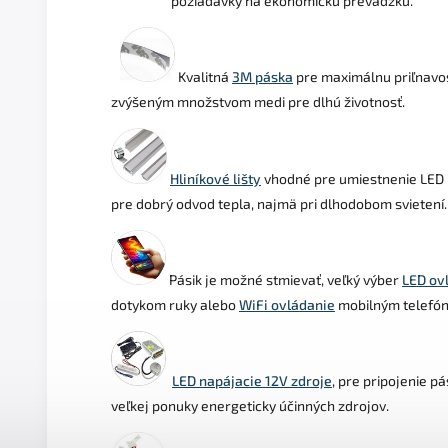
požiadavky na ekonomickú prevádzku.
Kvalitná
3M páska
pre maximálnu priľnavo
zvýšeným množstvom medi pre dlhú životnosť.
Hliníkové lišty
vhodné pre umiestnenie LED 
pre dobrý odvod tepla, najmä pri dlhodobom svietení.
Pásik je možné stmievať, veľký výber
LED ov
dotykom ruky alebo
WiFi ovládanie
mobilným telefó
LED napájacie 12V zdroje
, pre pripojenie pá
veľkej ponuky
energeticky účinných zdrojov
.