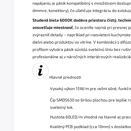
napájaniu je pásik kompatibilný s množstvom dostupn
dimmre, konektory), čo uľahčuje integráciu do existujúc
Studená biela 6000K dodáva priestoru čistý, techni
zosvetľuje miestnosť
, čo oceníte najmä pri presnej 
zvýrazniť detaily – napríklad pri nasvietení kuchynske
dielni alebo produktov vo vitríne. V kombinácii s dif
profilom vytvára pásik súvislú svetelnú líniu bez ruši
profesionálne aj v náročných interiérových realizáciá
Hlavné prednosti
Vysoký výkon 15W/m pre veľmi silné, funkčn
Čip SMD5630 so širšou plochou pre lepšie ro
svetelný tok.
Hustota 60LED/m vhodná na hlavné aj praco
Kvalitný PCB podklad (cca 10mm) s dostatko