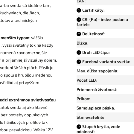
EAN
:
farba svetla sú ideálne tam,
Certifikáty
:
?
kuchyniach, dielňach,
CRI (Ra) - index podania
tolov a technických
?
farieb
:
Deliteľnosť
:
?
i menším typom
: väčšia
Dĺžka
:
, vyšší svetelný tok na každý
Druh LED čipu
:
to znamená rovnomernejšie
?
 a príjemnejší vizuálny dojem,
Farebná varianta svetla
:
?
etlení širších plôch. Pásik je
Max. dĺžka zapojenia
:
 čo spolu s hrubšou medenou
Počet LED
:
sť diód aj pri vyššom
Priemerná životnosť
:
Príkon
:
dzi extrémnou svietivosťou
atok svetla aj ako hlavné
Samolepiaca páska
:
, bez potreby doplnkových
Stmievateľné
:
o hliníkových profilov tak
Stupeň krytia, vode
?
odobou prevádzkou. Vďaka 12V
odolnosť
: