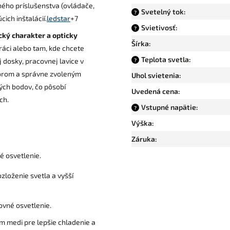
ého príslušenstva (ovládače,
Svetelný tok
:
?
ich inštalácií.
ledstar
+7
Svietivosť
:
?
cký charakter a opticky
Šírka
:
práci alebo tam, kde chcete
Teplota svetla
:
j dosky, pracovnej lavice v
?
úzorom a správne zvoleným
Uhol svietenia
:
vých bodov, čo pôsobí
Uvedená cena
:
ch.
Vstupné napätie
:
?
Výška
:
Záruka
:
é osvetlenie.
zloženie svetla a vyšší
vné osvetlenie.
m medi pre lepšie chladenie a