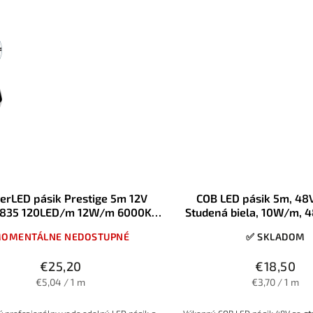
erLED pásik Prestige 5m 12V
COB LED pásik 5m, 48
835 120LED/m 12W/m 6000K
Studená biela, 10W/m, 
zimná biela 8mm IP65
IP20, extra dlhé zapojen
OMENTÁLNE NEDOSTUPNÉ
✅ SKLADOM
kuse
€25,20
€18,50
€5,04 / 1 m
€3,70 / 1 m