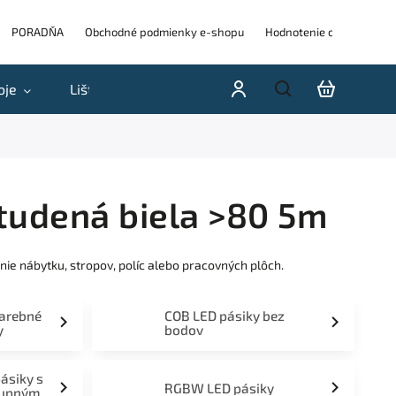
PORADŇA
Obchodné podmienky e-shopu
Hodnotenie obchodu
oje
Lišty
Akcie a výpredaje
Blog
H
Studená biela >80 5m
nie nábytku, stropov, políc alebo pracovných plôch.
farebné
COB LED pásiky bez
y
bodov
pásiky s
RGBW LED pásiky
tupným