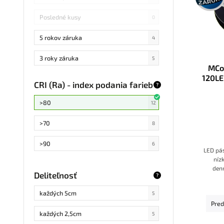
Posledné kusy
0
5 rokov záruka
4
3 roky záruka
5
MCo
120LE
CRI (Ra) - index podania farieb
?
>80
12
>70
8
>90
6
LED pá
níz
den
Deliteľnosť
?
op
každých 5cm
5
Pred
každých 2,5cm
5