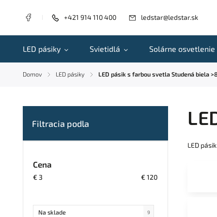
+421 914 110 400
ledstar@ledstar.sk
LED pásiky
Svietidlá
Solárne osvetlenie
Domov
LED pásiky
LED pásik s farbou svetla Studená biela 
/
/
LED
LED pásik
Cena
€
3
€
120
Na sklade
9