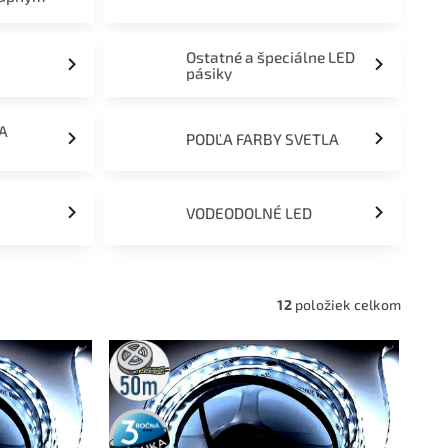
Ostatné a špeciálne LED
pásiky
ĽA
PODĽA FARBY SVETLA
VODEODOLNÉ LED
12
položiek celkom
50m
rolka
3 roky
záruka