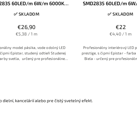
2835 60LED/m 6W/m 6000K
SMD2835 60LED/m 6W
Studená biela 8mm IP65
Studená biela 8mm
✅ SKLADOM
✅ SKLADOM
€26,90
€22
€5,38 / 1 m
€4,40 / 1 m
ionálny model pásika, vode odolný LED
Profesionálny interiérový LED p
 čipmi Epistar, studený odtieň Studenej
prestige, s čipmi Epistar - farb
 farby svetla, určený pre profesionálne
Biela - určený pre profesionáln
tie s požiadavkou na malú 8mm šírku
požiadavkou na malé rozmery ale
e silikónu, ale s dostatočnou hrúbkou
hrúbkou medeného podkladu - 5
medeného podkladu
 dielní, kancelárií alebo pre čistý svetelný efekt.