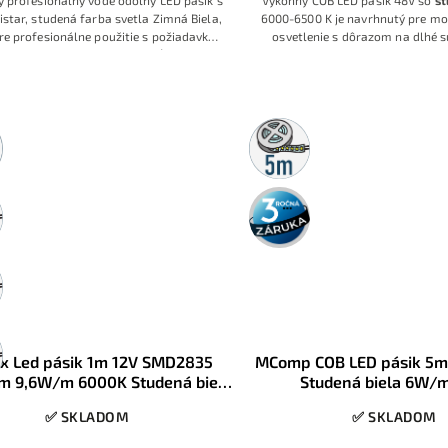
 profesionálny vode odolný LED pásik s
Výkonný COB LED pásik 48V so
st
istar, studená farba svetla Zimná Biela,
6000-6500 K je navrhnutý pre mo
re profesionálne použitie s požiadavkou
osvetlenie s dôrazom na dlhé s
lé rozmery, vysokú svietivosť s dlhou
rovnomerný jas a minimum d
životnosťou
napájania. Vďaka technológii 48
480LED/m a príkonu 10W/m je 
inštalácie, kde je potrebné čisté
svetlo, jednoduchšia montáž a m
ny
5m
rolka
3 roky
záruka
ux Led pásik 1m 12V SMD2835
MComp COB LED pásik 5m
m 9,6W/m 6000K Studená biela
Studená biela 6W/m
IP20
✅ SKLADOM
✅ SKLADOM