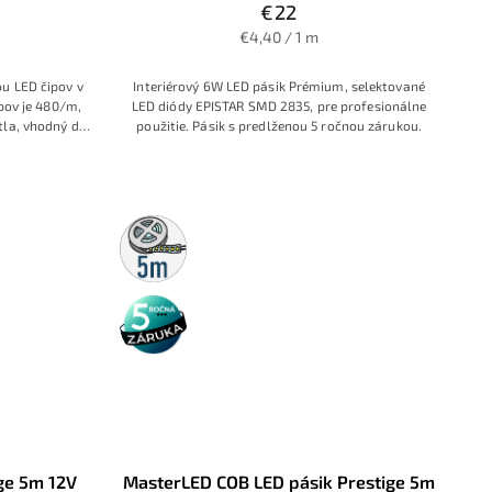
€22
€4,40 / 1 m
u LED čipov v
Interiérový 6W LED pásik Prémium, selektované
čipov je 480/m,
LED diódy EPISTAR SMD 2835, pre profesionálne
tla, vhodný do
použitie. Pásik s predlženou 5 ročnou zárukou.
rov
5m
rolka
5 rokov
záruka
ge 5m 12V
MasterLED COB LED pásik Prestige 5m