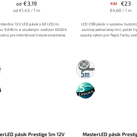
€3,19
€23
od
€32
od €1,43 / 1 m
€4,60 / 1 m
ndardný 12 V LED pásik s 60 LED/m,
LED COB pásik s vysokou hustoto
ou 9,6 W/m a studeným svetlom 6000 K.
súvislej jednoliatej línií, počet 
hodný pre interiérové líniové osvetlenie.
vysoký výkon pre Teplú farbu sve
oddychových priesto
5m
rolka
5 rokov
záruka
erLED pásik Prestige 5m 12V
MasterLED pásik Presti