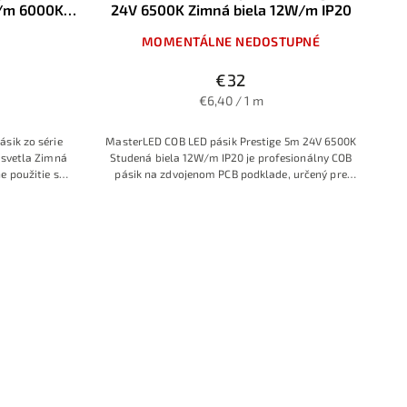
/m 6000K
24V 6500K Zimná biela 12W/m IP20
 IP20
MOMENTÁLNE NEDOSTUPNÉ
€32
€6,40 / 1 m
ásik zo série
MasterLED COB LED pásik Prestige 5m 24V 6500K
a svetla Zimná
Studená biela 12W/m IP20 je profesionálny COB
e použitie s
pásik na zdvojenom PCB podklade, určený pre
 s dostatočnou
náročné technické a high‑tech interiéry. Hustá
 ročná záruka
COB konštrukcia (cca 480–512 čipov/m) mení
pásik na súvislú svetelnú líniu studenej bielej
6500K, ktorá výborne zvýrazňuje detaily a pri
výkone 12W/m poskytuje veľmi intenzívne
osvetlenie vhodné aj ako hlavný zdroj svetla v
líniových svietidlách.