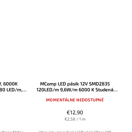
V, 6000K
MComp LED pásik 12V SMD2835
480 LED/m,
120LED/m 9,6W/m 6000 K Studená
ia v jednom
biela 4mm IP20
MOMENTÁLNE NEDOSTUPNÉ
€12,90
€2,58 / 1 m