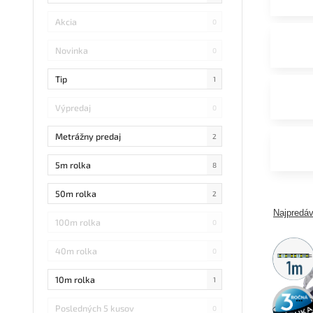
Akcia
0
Novinka
0
Tip
1
Výpredaj
0
Metrážny predaj
2
5m rolka
8
50m rolka
2
Najpredáv
100m rolka
0
Metráž
40m rolka
0
predaj
10m rolka
1
3 roky
záruka
Posledných 5 kusov
0