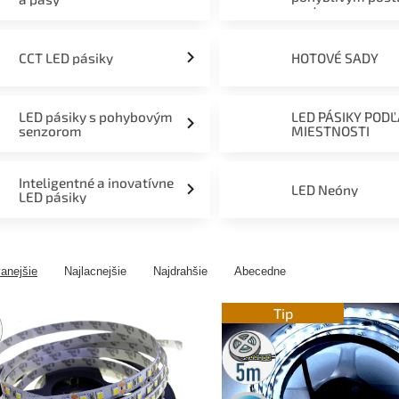
svetom
CCT LED pásiky
HOTOVÉ SADY
LED pásiky s pohybovým
LED PÁSIKY POD
senzorom
MIESTNOSTI
Inteligentné a inovatívne
LED Neóny
LED pásiky
anejšie
Najlacnejšie
Najdrahšie
Abecedne
ny
Tip
5m
rolka