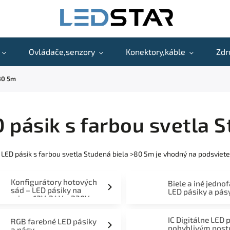
Ovládače,senzory
Konektory,káble
Zdr
>80 5m
 pásik s farbou svetla 
 LED pásik s farbou svetla Studená biela >80 5m je vhodný na podsviete
Konfigurátory hotových
Biele a iné jedno
sád – LED pásiky na
LED pásiky a pás
mieru 12V, 24V a 230V
IC Digitálne LED 
RGB farebné LED pásiky
pohyblivým pos
a pásy