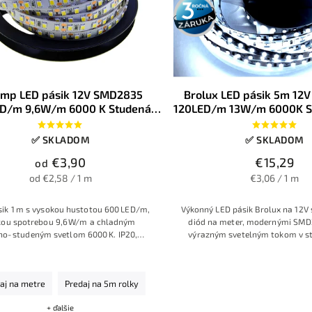
3 roky
záruka
mp LED pásik 12V SMD2835
Brolux LED pásik 5m 12
D/m 9,6W/m 6000 K Studená
120LED/m 13W/m 6000K St
biela IP20
IP20
✅ SKLADOM
✅ SKLADOM
€3,90
€15,29
od
od €2,58 / 1 m
€3,06 / 1 m
sik 1 m s vysokou hustotou 600 LED/m,
Výkonný LED pásik Brolux na 12V 
kou spotrebou 9,6 W/m a chladným
diód na meter, modernými SMD
no‑studeným svetlom 6000 K. IP20,
výrazným svetelným tokom v stu
timálne pre interiérové osvetlenie.
farbe 6000K. Vhodný na dekoratív
osvetlenie interiéru – kuchynské 
pracovné plochy či obývacie prie
aj na metre
Predaj na 5m rolky
13W/m, jednoduché delenie a r
+ ďalšie