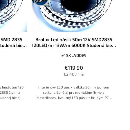
V SMD 2835
Brolux Led pásik 50m 12V SMD2835
udená biela
120LED/m 13W/m 6000K Studená biela
IP20
✅ SKLADOM
€119,90
€2,40 / 1 m
s hustotou 120
Interiérový LED pásik v dĺžke 50m, v jednom
2835 čipmi a
celku, určené aj pre montážne firmy a
denej bielej
elektrikárov, kvalitný LED pásik s hrubým PCB
ne aj praktické
podkladom, vysoká hustota diód pre súvislú
linky, kúpeľne,
líniu svetla, 3 ročná záruka
story. Príkon
ýchla montáž.