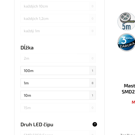
každých 10cm
0
5m
každých 1,2cm
0
rolka
každý 1m
0
3 roky
záruka
každých 3cm
0
Dĺžka
každých 20cm
0
2m
0
každých 4cm
2
100m
1
každých 2cm
0
1m
8
Mast
SMD2
každých 17cm
0
10m
1
M
5
0
15m
0
každých 7,1cm
0
20m
0
Druh LED čipu
?
každých 1,5cm
0
25m
0
SMD 5050 Sanan
0