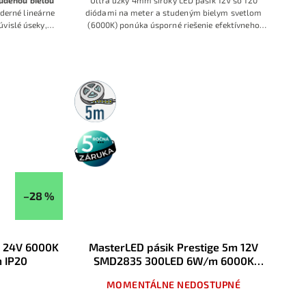
udenou bielou
Ultra úzky 4mm široký LED pásik 12V so 120
derné lineárne
diódami na meter a studeným bielym svetlom
úvislé úseky,
(6000K) ponúka úsporné riešenie efektívneho
odatočného
podsvietenia, dekorácií aj funkčného osvetlenia v
V DC, hustote
interiéroch. Flexibilná konštrukcia, jednoduchá
ideálny pre
montáž a spoľahlivý prevádzkový výkon.
 studené biele
enej kabeláže.
5m
rolka
5 rokov
záruka
–28 %
 24V 6000K
MasterLED pásik Prestige 5m 12V
 IP20
SMD2835 300LED 6W/m 6000K
Studená biela IP20
MOMENTÁLNE NEDOSTUPNÉ