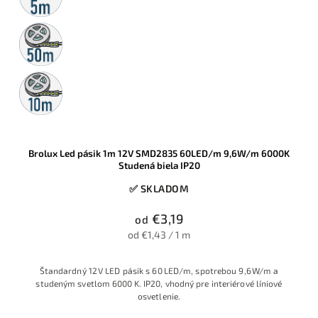
50m
rolka
10m
rolka
Brolux Led pásik 1m 12V SMD2835 60LED/m 9,6W/m 6000K
Studená biela IP20
✅ SKLADOM
€3,19
od
od €1,43 / 1 m
Štandardný 12 V LED pásik s 60 LED/m, spotrebou 9,6 W/m a
studeným svetlom 6000 K. IP20, vhodný pre interiérové líniové
osvetlenie.