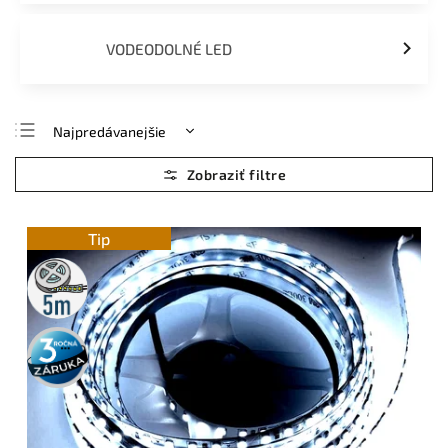
VODEODOLNÉ LED
Najpredávanejšie
Najlacnejšie
Najdrahšie
Abecedne
Tip
5m
rolka
3 roky
záruka