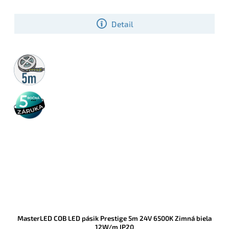
Detail
5m
rolka
5 rokov
záruka
MasterLED COB LED pásik Prestige 5m 24V 6500K Zimná biela
12W/m IP20