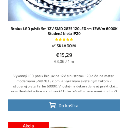
Brolux LED pásik 5m 12V SMD 2835 120LED/m 13W/m 6000K
Studená biela IP20
✅ SKLADOM
€15,29
€3,06 / 1 m
Výkonný LED pásik Brolux na 12V s hustotou 120 diód na meter,
modernými SMD2835 čipmi a výrazným svetelným tokom v
studenej bielej farbe 6000K. Vhodný na dekoratívne aj praktické
osvetlenie interiéru – kuchynské linky, kúpeľne, pracovné plochy či
obývacie priestory. Príkon 13W/m, jednoduché delenie a rýchla
montáž.
Do košíka
Akcia