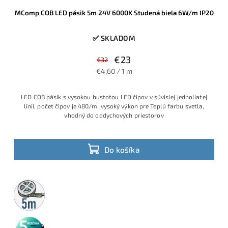
MComp COB LED pásik 5m 24V 6000K Studená biela 6W/m IP20
✅ SKLADOM
€23
€32
€4,60 / 1 m
LED COB pásik s vysokou hustotou LED čipov v súvislej jednoliatej
línií, počet čipov je 480/m, vysoký výkon pre Teplú farbu svetla,
vhodný do oddychových priestorov
Do košíka
5m
rolka
5 rokov