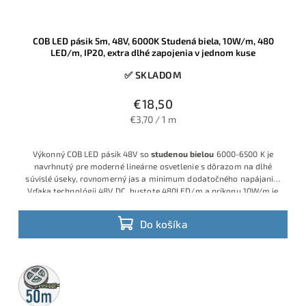
COB LED pásik 5m, 48V, 6000K Studená biela, 10W/m, 480
LED/m, IP20, extra dlhé zapojenia v jednom kuse
✅ SKLADOM
€18,50
€3,70 / 1 m
Výkonný COB LED pásik 48V so
studenou bielou
6000-6500 K je
navrhnutý pre moderné lineárne osvetlenie s dôrazom na dlhé
súvislé úseky, rovnomerný jas a minimum dodatočného napájania.
Vďaka technológii 48V DC, hustote 480LED/m a príkonu 10W/m je
ideálny pre inštalácie, kde je potrebné čisté studené biele svetlo,
jednoduchšia montáž a menej kabeláže.
Do košíka
50m
rolka