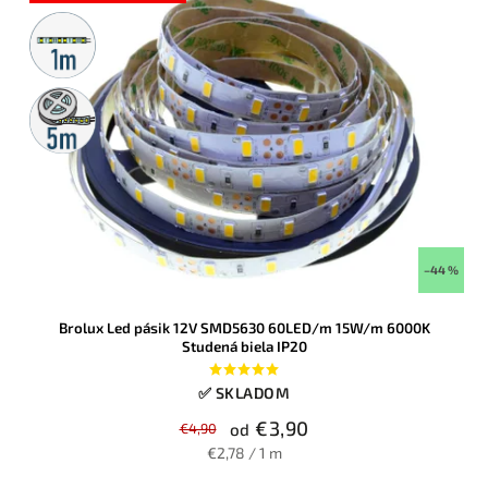
Metrážny
predaj
5m
rolka
–44 %
Brolux Led pásik 12V SMD5630 60LED/m 15W/m 6000K
Studená biela IP20
✅ SKLADOM
€3,90
€4,90
od
€2,78 / 1 m