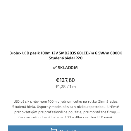
Brolux LED pásik 100m 12V SMD2835 60LED/m 6,5W/m 6000K
Studená biela IP20
✅ SKLADOM
€127,60
€1,28 / 1 m
LED pásik s návinom 100m v jednom celku na rolke, Zimná alias
Studená biela. Úsporný model pásika s nízkou spotrebou. Určené
predovšetkým pre profesionálne použitie, pre montážne firmy,
Cenovo zvýhodnené balenie. 100m dlhý kvalitný LED pásik