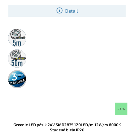
Detail
5m
rolka
50m
rolka
3 roky
záruka
–7 %
Greenie LED pásik 24V SMD2835 120LED/m 12W/m 6000K
Studená biela IP20