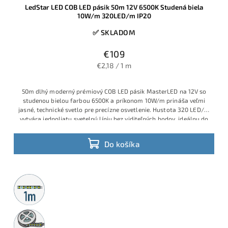
LedStar LED COB LED pásik 50m 12V 6500K Studená biela
10W/m 320LED/m IP20
✅ SKLADOM
€109
€2,18 / 1 m
50m dlhý moderný prémiový COB LED pásik MasterLED na 12V so
studenou bielou farbou 6500K a príkonom 10W/m prináša veľmi
jasné, technické svetlo pre precízne osvetlenie. Hustota 320 LED/m
vytvára jednoliatu svetelnú líniu bez viditeľných bodov, ideálnu do
profilov, líniových svietidiel a náročných dizajnových riešení v
suchom interiéri s krytím IP20.
Do košíka
Metrážny
predaj
5m
rolka