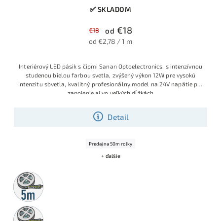
✅ SKLADOM
€18
€18
od
od €2,78 / 1 m
Interiérový LED pásik s čipmi Sanan Optoelectronics, s intenzívnou
studenou bielou farbou svetla, zvýšený výkon 12W pre vysokú
intenzitu sbvetla, kvalitný profesionálny model na 24V napätie pre
zapojenie aj vo veľkých dĺžkách
Detail
Predaj na 50m rolky
+ ďalšie
5m
rolka
50m
rolka