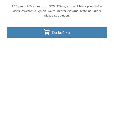
LED pásik 24V s hustotou 320 LED/m, studená biela pre silné a
ostré osvetlenie. Výkon 8W/m, neprerušovaná svetelná línia s
nízkou spotrebou.
Do košíka