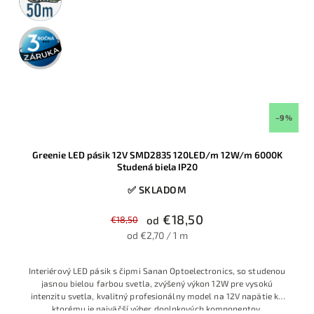
3 roky
záruka
–9 %
Greenie LED pásik 12V SMD2835 120LED/m 12W/m 6000K
Studená biela IP20
✅ SKLADOM
€18,50
€18,50
od
od €2,70 / 1 m
Interiérový LED pásik s čipmi Sanan Optoelectronics, so studenou
jasnou bielou farbou svetla, zvýšený výkon 12W pre vysokú
intenzitu svetla, kvalitný profesionálny model na 12V napätie ku
ktorému je najväčší výber doplnkových komponentov