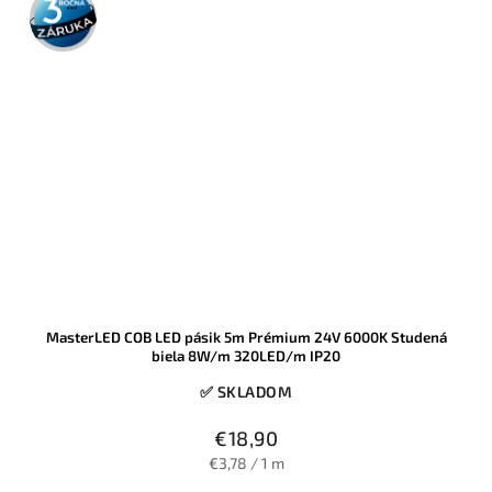
záruka
MasterLED COB LED pásik 5m Prémium 24V 6000K Studená
biela 8W/m 320LED/m IP20
✅ SKLADOM
€18,90
€3,78 / 1 m