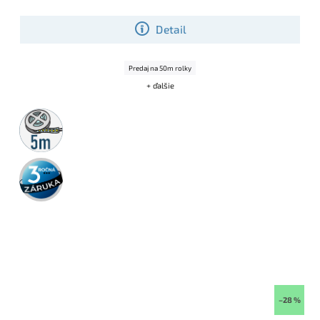
Detail
Predaj na 50m rolky
+ ďalšie
5m
rolka
3 roky
záruka
–28 %