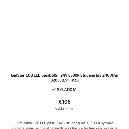
LedStar COB LED pásik 50m 24V 6500K Studená biela 10W/m
320LED/m IP20
✅ SKLADOM
€106
€2,12 / 1 m
50m rolka COB LED pásik 24V v studenej bielej 6500K vytvára
výrazne jasné, kontrastné svetlo vhodné pre technické a moderné