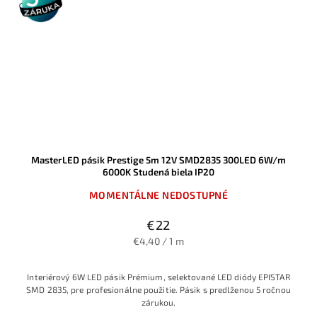
záruka
MasterLED pásik Prestige 5m 12V SMD2835 300LED 6W/m
6000K Studená biela IP20
MOMENTÁLNE NEDOSTUPNÉ
€22
€4,40 / 1 m
Interiérový 6W LED pásik Prémium, selektované LED diódy EPISTAR
SMD 2835, pre profesionálne použitie. Pásik s predlženou 5 ročnou
zárukou.