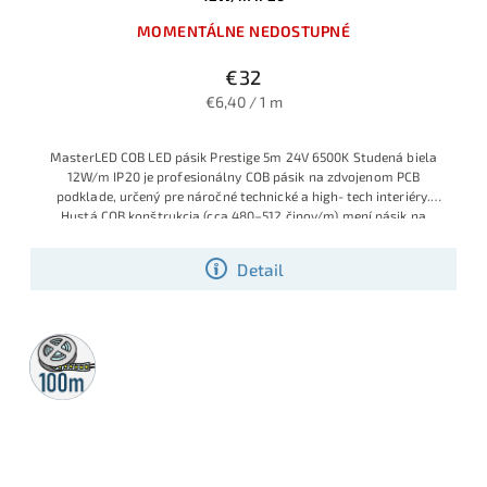
MOMENTÁLNE NEDOSTUPNÉ
€32
€6,40 / 1 m
MasterLED COB LED pásik Prestige 5m 24V 6500K Studená biela
12W/m IP20 je profesionálny COB pásik na zdvojenom PCB
podklade, určený pre náročné technické a high‑tech interiéry.
Hustá COB konštrukcia (cca 480–512 čipov/m) mení pásik na
súvislú svetelnú líniu studenej bielej 6500K, ktorá výborne
zvýrazňuje detaily a pri výkone 12W/m poskytuje veľmi intenzívne
Detail
osvetlenie vhodné aj ako hlavný zdroj svetla v líniových svietidlách.
100m
rolka