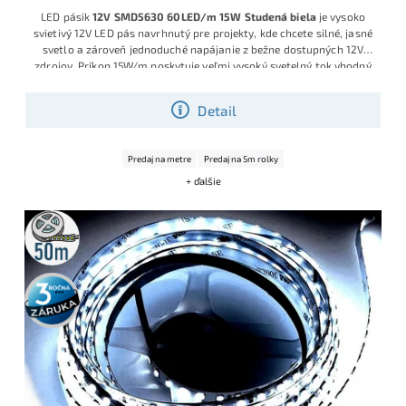
LED pásik
12V SMD5630 60LED/m 15W Studená biela
je vysoko
svietivý 12V LED pás navrhnutý pre projekty, kde chcete silné, jasné
svetlo a zároveň jednoduché napájanie z bežne dostupných 12V
zdrojov. Príkon 15W/m poskytuje veľmi vysoký svetelný tok vhodný
aj pre hlavné alebo pracovné osvetlenie, pričom čip SMD5630 s
väčšou plochou lepšie rozkladá svetlo a znižuje riziko „bodkového“
Detail
efektu. Vďaka hustote 60LED/m, studenej bielej 6000K a
kvalitnému PCB podkladu je ideálny na nasvietenie kuchynských
liniek, pracovných dosiek, dielní, predajných pultov či technických
Predaj na metre
Predaj na 5m rolky
priestorov.
+ ďalšie
50m
rolka
3 roky
záruka