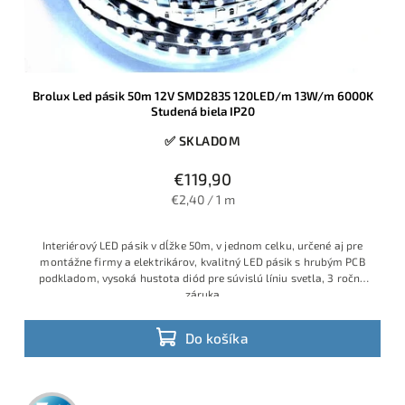
Brolux Led pásik 50m 12V SMD2835 120LED/m 13W/m 6000K
Studená biela IP20
✅ SKLADOM
€119,90
€2,40 / 1 m
Interiérový LED pásik v dĺžke 50m, v jednom celku, určené aj pre
montážne firmy a elektrikárov, kvalitný LED pásik s hrubým PCB
podkladom, vysoká hustota diód pre súvislú líniu svetla, 3 ročná
záruka
Do košíka
3 roky