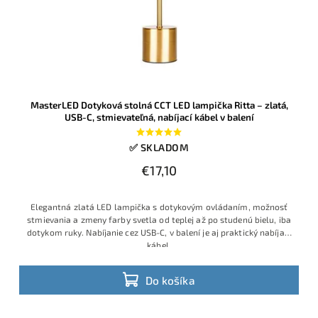
MasterLED Dotyková stolná CCT LED lampička Ritta – zlatá,
USB-C, stmievateľná, nabíjací kábel v balení
✅ SKLADOM
€17,10
Elegantná zlatá LED lampička s dotykovým ovládaním, možnosť
stmievania a zmeny farby svetla od teplej až po studenú bielu, iba
dotykom ruky. Nabíjanie cez USB-C, v balení je aj praktický nabíjací
kábel.
Do košíka