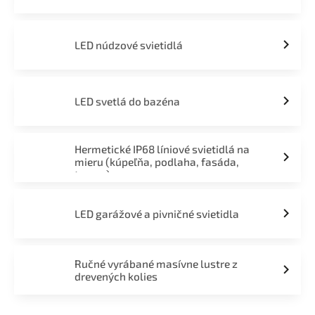
LED núdzové svietidlá
LED svetlá do bazéna
Hermetické IP68 líniové svietidlá na
mieru (kúpeľňa, podlaha, fasáda,
terasa)
LED garážové a pivničné svietidla
Ručné vyrábané masívne lustre z
drevených kolies