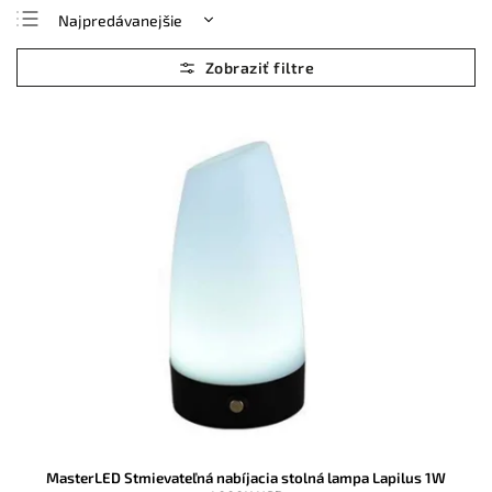
Najpredávanejšie
Najlacnejšie
Najdrahšie
Abecedne
MasterLED Stmievateľná nabíjacia stolná lampa Lapilus 1W