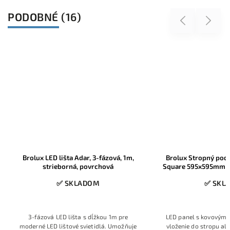
PODOBNÉ (16)
Previous
Next
Brolux LED lišta Adar, 3-fázová, 1m,
Brolux Stropný pod
strieborná, povrchová
Square 595x595mm 
✅ SKLADOM
✅ SKL
3-fázová LED lišta s dĺžkou 1m pre
LED panel s kovovým 
moderné LED lištové svietidlá. Umožňuje
vloženie do stropu al