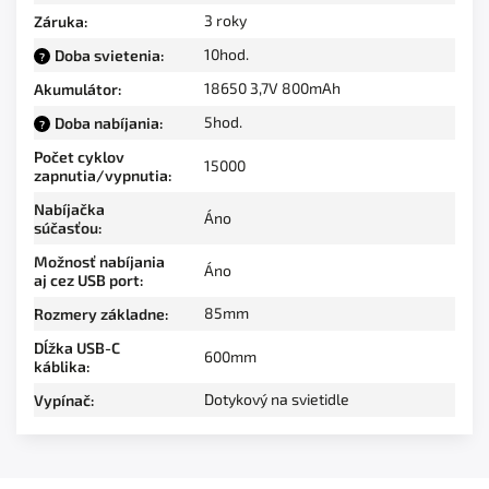
3 roky
Záruka
:
10hod.
Doba svietenia
:
?
18650 3,7V 800mAh
Akumulátor
:
5hod.
Doba nabíjania
:
?
Počet cyklov
15000
zapnutia/vypnutia
:
Nabíjačka
Áno
súčasťou
:
Možnosť nabíjania
Áno
aj cez USB port
:
85mm
Rozmery základne
:
Dĺžka USB-C
600mm
káblika
:
Dotykový na svietidle
Vypínač
: