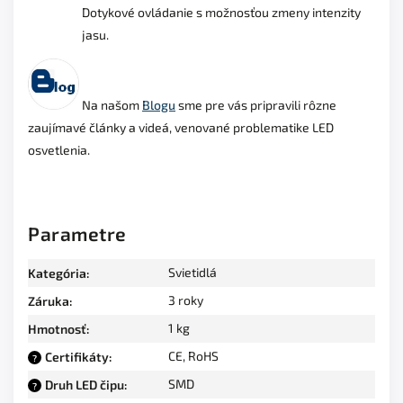
Dotykové ovládanie s možnosťou zmeny intenzity
jasu.
Na našom
Blogu
sme pre vás pripravili rôzne
zaujímavé články a videá, venované problematike LED
osvetlenia.
Parametre
Svietidlá
Kategória
:
3 roky
Záruka
:
1 kg
Hmotnosť
:
CE, RoHS
Certifikáty
:
?
SMD
Druh LED čipu
:
?