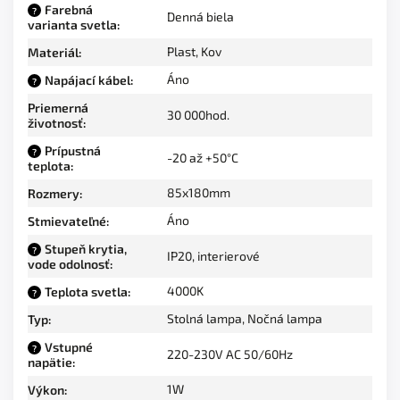
Farebná
?
Denná biela
varianta svetla
:
Plast
,
Kov
Materiál
:
Áno
Napájací kábel
:
?
Priemerná
30 000hod.
životnosť
:
Prípustná
?
-20 až +50°C
teplota
:
85x180mm
Rozmery
:
Áno
Stmievateľné
:
Stupeň krytia,
?
IP20, interierové
vode odolnosť
:
4000K
Teplota svetla
:
?
Stolná lampa
,
Nočná lampa
Typ
:
Vstupné
?
220-230V AC 50/60Hz
napätie
:
1W
Výkon
: