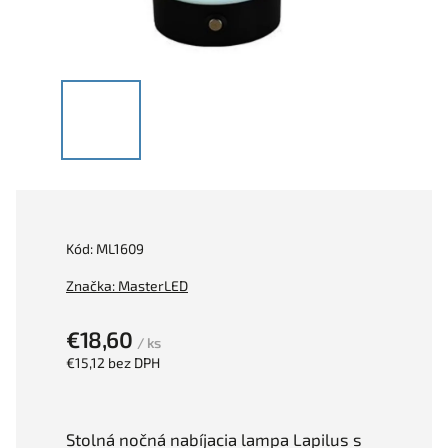
Kód:
ML1609
Značka:
MasterLED
€18,60
/ ks
€15,12 bez DPH
Stolná nočná nabíjacia lampa Lapilus s