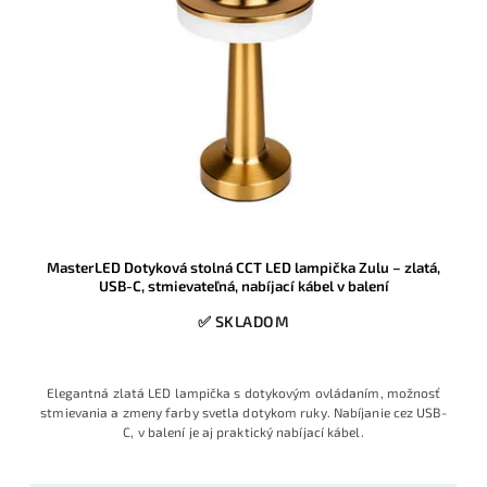
MasterLED Dotyková stolná CCT LED lampička Zulu – zlatá,
USB-C, stmievateľná, nabíjací kábel v balení
✅ SKLADOM
Elegantná zlatá LED lampička s dotykovým ovládaním, možnosť
stmievania a zmeny farby svetla dotykom ruky. Nabíjanie cez USB-
C, v balení je aj praktický nabíjací kábel.