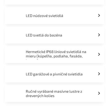
LED núdzové svietidlá
LED svetlá do bazéna
Hermetické IP68 líniové svietidlá na
mieru (kúpeľňa, podlaha, fasáda,
terasa)
LED garážové a pivničné svietidla
Ručné vyrábané masívne lustre z
drevených kolies