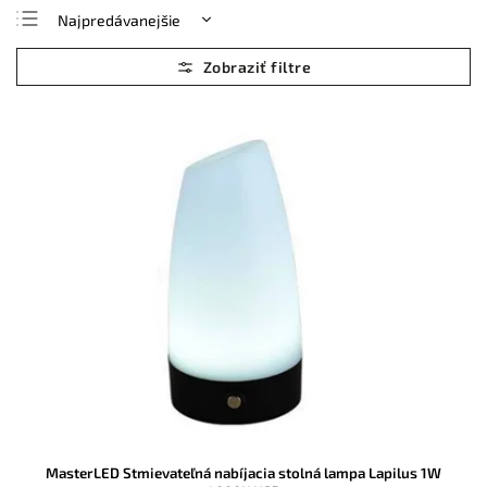
Najpredávanejšie
Najlacnejšie
Najdrahšie
Abecedne
MasterLED Stmievateľná nabíjacia stolná lampa Lapilus 1W