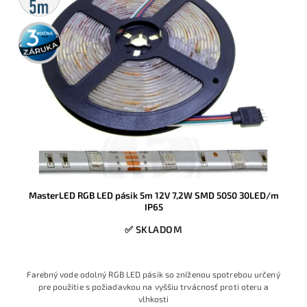
3 roky
záruka
MasterLED RGB LED pásik 5m 12V 7,2W SMD 5050 30LED/m
IP65
✅ SKLADOM
Farebný vode odolný RGB LED pásik so zníženou spotrebou určený
pre použitie s požiadavkou na vyššiu trvácnosť proti oteru a
vlhkosti