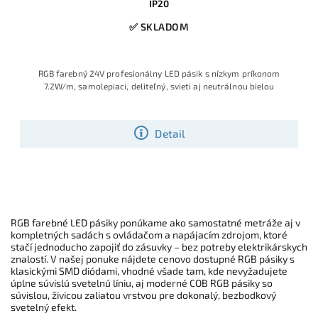
IP20
✅ SKLADOM
RGB farebný 24V profesionálny LED pásik s nízkym príkonom
7.2W/m, samolepiaci, deliteľný, svieti aj neutrálnou bielou
Detail
RGB farebné LED pásiky ponúkame ako samostatné metráže aj v
kompletných sadách s ovládačom a napájacím zdrojom, ktoré
stačí jednoducho zapojiť do zásuvky – bez potreby elektrikárskych
znalostí. V našej ponuke nájdete cenovo dostupné RGB pásiky s
klasickými SMD diódami, vhodné všade tam, kde nevyžadujete
úplne súvislú svetelnú líniu, aj moderné COB RGB pásiky so
súvislou, živicou zaliatou vrstvou pre dokonalý, bezbodkový
svetelný efekt.