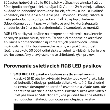
Súčasťou hotových sád je RGB pásik v dĺžkach od zhruba 1 až do
30 m (podľa konfigurácie), napájací 12 V alebo 24 V zdroj, diaľkový
ovládač na pohodlné nastavenie farieb, efektov a jasu a kvalitné
konektory na spájanie a delenie pásu. Pomocou konfigurátora si
viete jednoducho zvoliť požadovanú dĺžku aj typ ovládania.
Odporúčame doplniť pásiky o hliníkové profily, ktoré zlepšujú
chladenie, chránia pásik a zjednodušujú samolepiacu montáž.
RGB LED pásiky sú ideálne na stropné podsvietenie, nasvietenie
barových pultov, vitrín, reklám, TV stien či moderné dekoratívne
aplikácie v domácnostiach aj komerčných priestoroch. Vďaka
možnosti meniť farbu, dynamické režimy a vysokú životnosť
(bežne až okolo 50 000 hodín) získate veľmi flexibilné riešenie pre
tvorbu atmosféry aj zvýraznenie architektonických prvkov.
Porovnanie svietiacich RGB LED pásikov
SMD RGB LED pásiky – bodové svetlo s medzerami
Klasické SMD pásiky vytvárajú typický „bodkový“ efekt, kde
sú jednotlivé diódy pri pohľade zblízka viditeľné. Sú vhodné
na cenovo dostupné dekoračné osvetlenie a všade tam, kde
neprekáža mierne členité svetlo. Pozrite si ukážkové video s
RGB pásikom so SMD diódami, kde je vidieť farebné efekty a
jednoduchú inštaláciu pomocou samolepiacej vrstvy.