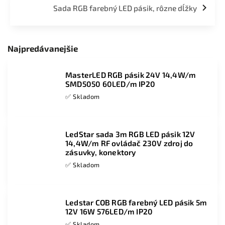
Sada RGB farebný LED pásik, rôzne dĺžky
Najpredávanejšie
MasterLED RGB pásik 24V 14,4W/m
SMD5050 60LED/m IP20
✅ Skladom
LedStar sada 3m RGB LED pásik 12V
14,4W/m RF ovládač 230V zdroj do
zásuvky, konektory
✅ Skladom
Ledstar COB RGB farebný LED pásik 5m
12V 16W 576LED/m IP20
✅ Skladom