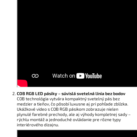
COB RGB LED pásiky – súvislá svetelná línia bez bodov
COB technológia vytvára kompaktný svetelný pás bez
medzier a tieňov, čo pôsobí luxusne aj pri pohľade zblízka.
Ukážkové video s COB RGB pásikom zobrazuje nielen
plynulé farebné prechody, ale aj výhody kompletnej sady –
rýchlu montáž a jednoduché ovládanie pre rôzne typy
interiérového dizajnu.