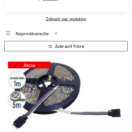
Zobraziť viac produktov
Najpredávanejšie
Najlacnejšie
Najdrahšie
Abecedne
Akcia
Metrážny
predaj
5m
rolka