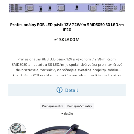
Profesionálny RGB LED pásik 12V 7,2W/m SMD5050 30 LED/m
IP20
✅ SKLADOM
Profesionálny RGB LED pásik 12V s výkonom 7,2 W/m, čipmi
SMD5050 a hustotou 30 LED/m je spoľahlivá voľba pre interiérové
dekoratívne aj technicky náročnejšie svetelné projekty. Vďaka
kvalitnému PCB podkladu s vyšším podielom medi je mechanicky
odolnejší, lepšie znáša spájkovanie, menej sa prehrieva a ponúka
dlhšiu životnosť aj pri menej šetrnej manipulácii počas montáže.
Detail
Ide o obľúbený model montážnych a realizačných firiem, ktoré
chcú istotu stabilnej kvality, značkových selektovaných LED čipov
Sanan a výborného pomeru ceny a výkonu.
Výhodná cena vďaka
Predaj na metre
Predaj na 5m rolky
aktuálnej skladovej akcii.
+ ďalšie
5m
rolka