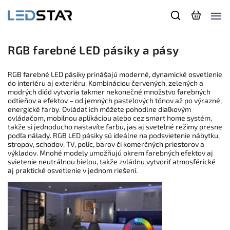
RGB farebné LED pásiky a pásy
RGB farebné LED pásiky prinášajú moderné, dynamické osvetlenie
do interiéru aj exteriéru. Kombináciou červených, zelených a
modrých diód vytvoria takmer nekonečné množstvo farebných
odtieňov a efektov – od jemných pastelových tónov až po výrazné,
energické farby. Ovládať ich môžete pohodlne diaľkovým
ovládačom, mobilnou aplikáciou alebo cez smart home systém,
takže si jednoducho nastavíte farbu, jas aj svetelné režimy presne
podľa nálady. RGB LED pásiky sú ideálne na podsvietenie nábytku,
stropov, schodov, TV, políc, barov či komerčných priestorov a
výkladov. Mnohé modely umožňujú okrem farebných efektov aj
svietenie neutrálnou bielou, takže zvládnu vytvoriť atmosférické
aj praktické osvetlenie v jednom riešení.