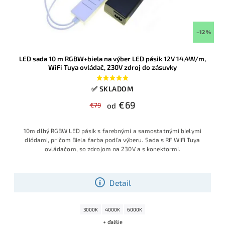
–12 %
LED sada 10 m RGBW+biela na výber LED pásik 12V 14,4W/m,
WiFi Tuya ovládač, 230V zdroj do zásuvky
✅ SKLADOM
€69
€79
od
10m dlhý RGBW LED pásik s farebnými a samostatnými bielymi
diódami, pričom Biela farba podľa výberu. Sada s RF WiFi Tuya
ovládačom, so zdrojom na 230V a s konektormi.
Detail
3000K
4000K
6000K
+ ďalšie