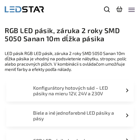
RGB LED pásik, záruka 2 roky SMD
5050 Sanan 10m dĺžka pásika
LED pásik RGB LED pásik, záruka 2 roky SMD 5050 Sanan 10m
dĺžka pásika je vhodný na podsvietenie nábytku, stropov, políc
alebo pracovných plôch. V kombinácii s ovládačom umožňuje
meniť farby a efekty podľa nálady.
Konfigurátory hotových sád – LED
pásiky na mieru 12V, 24V a 230V
Biele a iné jednofarebné LED pásiky a
pásy