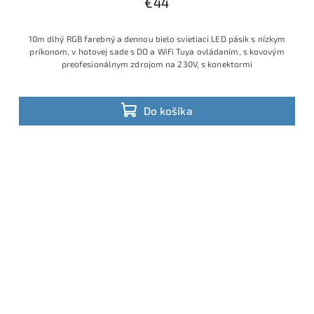
€44
10m dlhý RGB farebný a dennou bielo svietiaci LED pásik s nízkym
príkonom, v hotovej sade s DO a WiFi Tuya ovládaním, s kovovým
preofesionálnym zdrojom na 230V, s konektormi
Do košíka