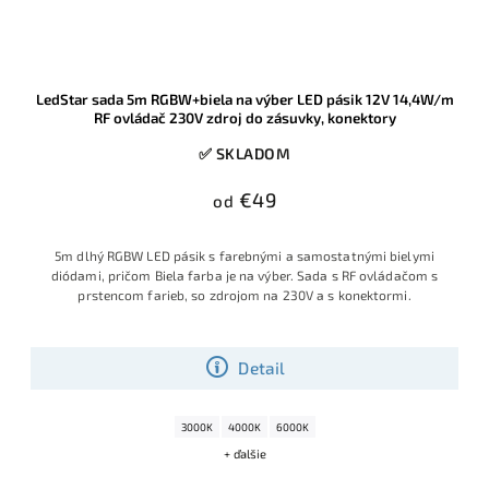
LedStar sada 5m RGBW+biela na výber LED pásik 12V 14,4W/m
RF ovládač 230V zdroj do zásuvky, konektory
✅ SKLADOM
€49
od
5m dlhý RGBW LED pásik s farebnými a samostatnými bielymi
diódami, pričom Biela farba je na výber. Sada s RF ovládačom s
prstencom farieb, so zdrojom na 230V a s konektormi.
Detail
3000K
4000K
6000K
+ ďalšie