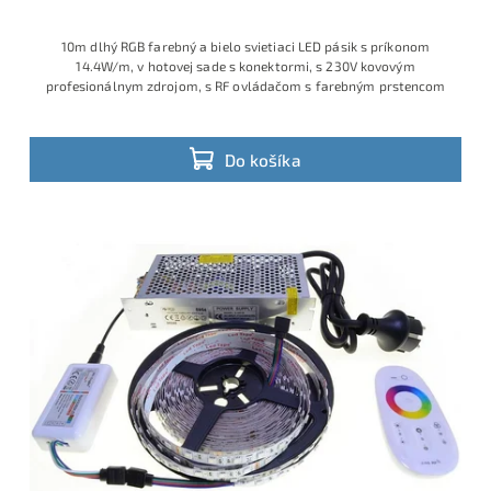
10m dlhý RGB farebný a bielo svietiaci LED pásik s príkonom
14.4W/m, v hotovej sade s konektormi, s 230V kovovým
profesionálnym zdrojom, s RF ovládačom s farebným prstencom
Do košíka