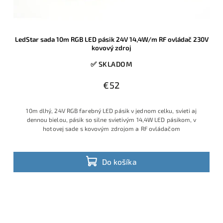
LedStar sada 10m RGB LED pásik 24V 14,4W/m RF ovládač 230V
kovový zdroj
✅ SKLADOM
€52
10m dlhý, 24V RGB farebný LED pásik v jednom celku, svieti aj
dennou bielou, pásik so silne svietivým 14,4W LED pásikom, v
hotovej sade s kovovým zdrojom a RF ovládačom
Do košíka