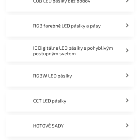
COB LED pásiky bez bodov
RGB farebné LED pásiky a pásy
IC Digitálne LED pásiky s pohyblivým
postupným svetom
RGBW LED pásiky
CCT LED pásiky
HOTOVÉ SADY