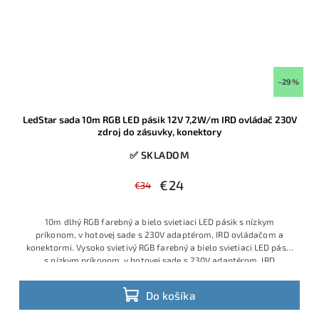
–29 %
LedStar sada 10m RGB LED pásik 12V 7,2W/m IRD ovládač 230V
zdroj do zásuvky, konektory
✅ SKLADOM
€24
€34
10m dlhý RGB farebný a bielo svietiaci LED pásik s nízkym
príkonom, v hotovej sade s 230V adaptérom, IRD ovládačom a
konektormi. Vysoko svietivý RGB farebný a bielo svietiaci LED pásik
s nízkym príkonom, v hotovej sade s 230V adaptérom, IRD
ovládačom a konektormi. Kompletná hotová RGB sada s 10m
profesionálnym LED pásikom 12V 7,2W/m, IRD ovládačom, zdrojom
Do košíka
do zásuvky 230V a konektormi pre rýchlu montáž. Ide o atypickú
dĺžku na mieru, dodávanú ako plne zapojený komplet, takže ju bez