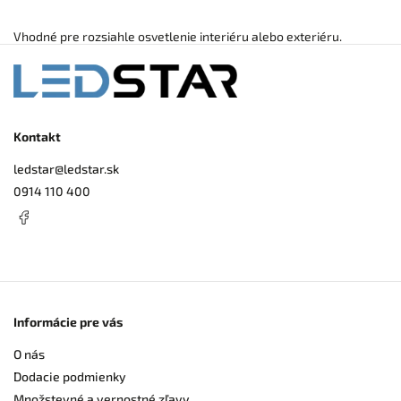
Vhodné pre rozsiahle osvetlenie interiéru alebo exteriéru.
Kontakt
ledstar
@
ledstar.sk
0914 110 400
Informácie pre vás
O nás
Dodacie podmienky
Množstevné a vernostné zľavy