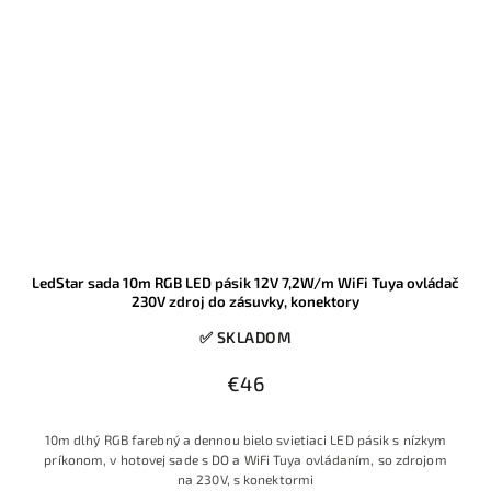
LedStar sada 10m RGB LED pásik 12V 7,2W/m WiFi Tuya ovládač
230V zdroj do zásuvky, konektory
✅ SKLADOM
€46
10m dlhý RGB farebný a dennou bielo svietiaci LED pásik s nízkym
príkonom, v hotovej sade s DO a WiFi Tuya ovládaním, so zdrojom
na 230V, s konektormi