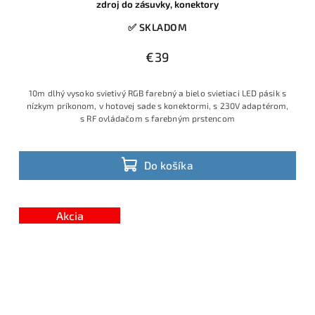
zdroj do zásuvky, konektory
✅ SKLADOM
€39
10m dlhý vysoko svietivý RGB farebný a bielo svietiaci LED pásik s
nízkym príkonom, v hotovej sade s konektormi, s 230V adaptérom,
s RF ovládačom s farebným prstencom
Do košíka
Akcia