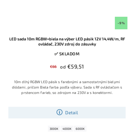
–9 %
LED sada 10m RGBW+biela na výber LED pásik 12V 14,4W/m, RF
ovládač, 230V zdroj do zásuvky
✅ SKLADOM
€59,51
€66
od
10m dlhý RGBW LED pásik s farebnými a samostatnými bielymi
diódami, pričom Biela farba podľa výberu. Sada s RF ovládačom s
prstencom farieb, so zdrojom na 230V a s konektormi.
Detail
3000K
4000K
6000K