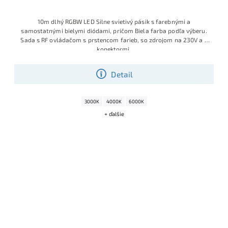
10m dlhý RGBW LED Silne svietivý pásik s farebnými a
samostatnými bielymi diódami, pričom Biela farba podľa výberu.
Sada s RF ovládačom s prstencom farieb, so zdrojom na 230V a s
konektormi.
Detail
3000K
4000K
6000K
+ ďalšie