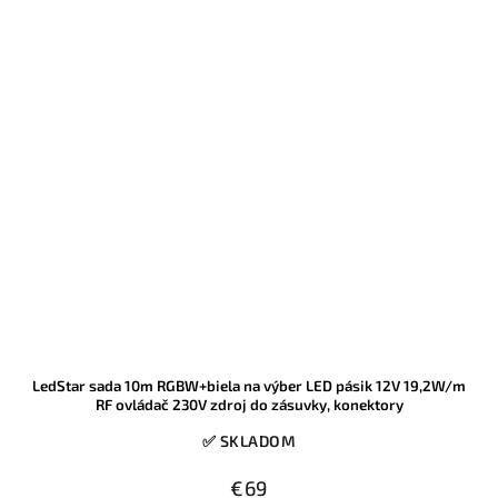
problémov nainštaluje aj laik bez spájkovania a bez dokupovania
ďalších komponentov. Obľúbený model pre podsvietenie stropov,
nábytku aj interiérových línií, ktorý patrí medzi vyhľadávané hotové
sady v tomto prevedení.
LedStar sada 10m RGBW+biela na výber LED pásik 12V 19,2W/m
RF ovládač 230V zdroj do zásuvky, konektory
✅ SKLADOM
€69