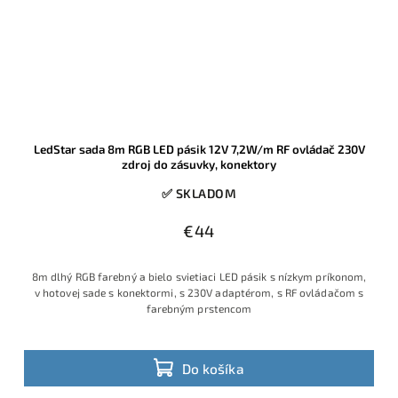
LedStar sada 8m RGB LED pásik 12V 7,2W/m RF ovládač 230V
zdroj do zásuvky, konektory
✅ SKLADOM
€44
8m dlhý RGB farebný a bielo svietiaci LED pásik s nízkym príkonom,
v hotovej sade s konektormi, s 230V adaptérom, s RF ovládačom s
farebným prstencom
Do košíka