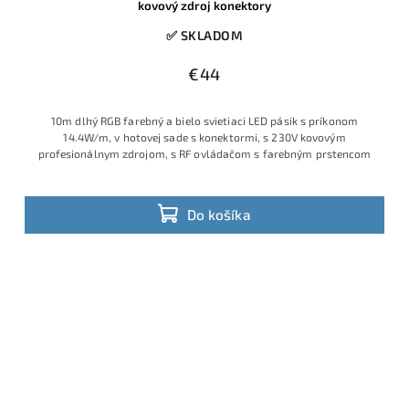
kovový zdroj konektory
✅ SKLADOM
€44
10m dlhý RGB farebný a bielo svietiaci LED pásik s príkonom
14.4W/m, v hotovej sade s konektormi, s 230V kovovým
profesionálnym zdrojom, s RF ovládačom s farebným prstencom
Do košíka