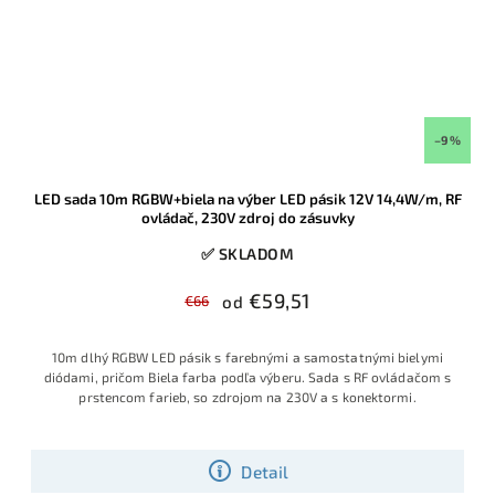
–9 %
LED sada 10m RGBW+biela na výber LED pásik 12V 14,4W/m, RF
ovládač, 230V zdroj do zásuvky
✅ SKLADOM
€59,51
€66
od
10m dlhý RGBW LED pásik s farebnými a samostatnými bielymi
diódami, pričom Biela farba podľa výberu. Sada s RF ovládačom s
prstencom farieb, so zdrojom na 230V a s konektormi.
Detail