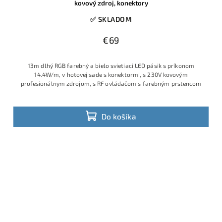
kovový zdroj, konektory
✅ SKLADOM
€69
13m dlhý RGB farebný a bielo svietiaci LED pásik s príkonom
14.4W/m, v hotovej sade s konektormi, s 230V kovovým
profesionálnym zdrojom, s RF ovládačom s farebným prstencom
Do košíka