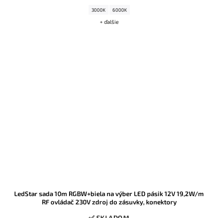
3000K
6000K
+ ďalšie
LedStar sada 10m RGBW+biela na výber LED pásik 12V 19,2W/m
RF ovládač 230V zdroj do zásuvky, konektory
✅ SKLADOM