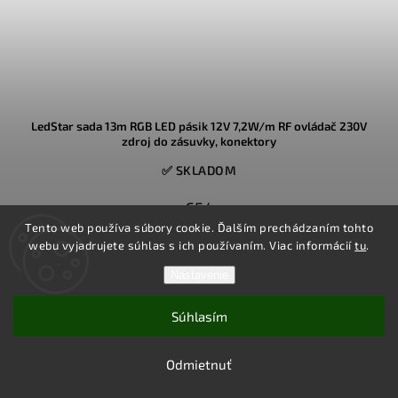
LedStar sada 13m RGB LED pásik 12V 7,2W/m RF ovládač 230V
zdroj do zásuvky, konektory
✅ SKLADOM
€54
Tento web používa súbory cookie. Ďalším prechádzaním tohto
webu vyjadrujete súhlas s ich používaním. Viac informácií
tu
.
13m dlhý vysoko svietivý RGB farebný a bielo svietiaci LED pásik s
nízkym príkonom, v hotovej sade s konektormi, s 230V adaptérom,
Nastavenie
s RF ovládačom s farebným prstencom
Súhlasím
Do košíka
Odmietnuť