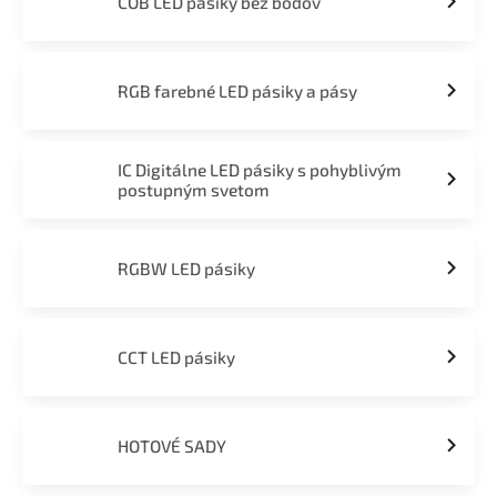
COB LED pásiky bez bodov
RGB farebné LED pásiky a pásy
IC Digitálne LED pásiky s pohyblivým
postupným svetom
RGBW LED pásiky
CCT LED pásiky
HOTOVÉ SADY