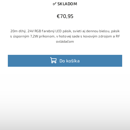
✅ SKLADOM
€70,95
20m dlhý, 24V RGB farebný LED pásik, svieti aj dennou bielou, pásik
s úsporným 7,2W príkonom, v hotovej sade s kovovým zdrojom a RF
ovládačom
Do košíka