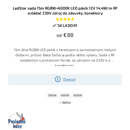
LedStar sada 15m RGBW+6000K LED pásik 12V 14,4W/m RF
ovládač 230V zdroj do zásuvky, konektory
✅ SKLADOM
€88
od
15m dlhý RGBW LED pásik s farebnými a samostatnými bielymi
diódami, pričom Biela farba je podľa vášho výberu. Sada s RF
ovládačom s prstencom farieb, so zdrojom na 230V a s
konektormi.
Detail
3000K
4000K
6000K
+ ďalšie
Posledné
kusy