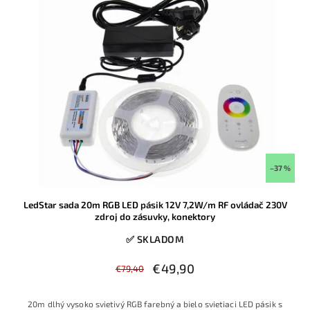
–37 %
LedStar sada 20m RGB LED pásik 12V 7,2W/m RF ovládač 230V
zdroj do zásuvky, konektory
✅ SKLADOM
€49,90
€79,40
20m dlhý vysoko svietivý RGB farebný a bielo svietiaci LED pásik s