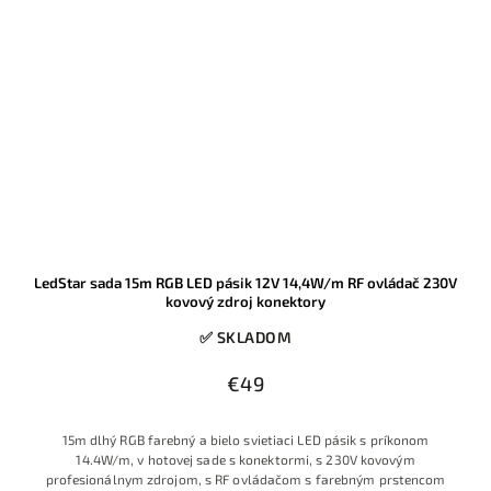
LedStar sada 15m RGB LED pásik 12V 14,4W/m RF ovládač 230V
kovový zdroj konektory
✅ SKLADOM
€49
15m dlhý RGB farebný a bielo svietiaci LED pásik s príkonom
14.4W/m, v hotovej sade s konektormi, s 230V kovovým
profesionálnym zdrojom, s RF ovládačom s farebným prstencom