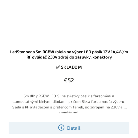
LedStar sada 5m RGBW+biela na výber LED pásik 12V 14,4W/m
RF ovládač 230V zdroj do zásuvky, konektory
✅ SKLADOM
€52
5m dlhý RGBW LED Silne svietivý pásik s farebnými a
samostatnými bielymi diódami, pričom Biela farba podľa výberu.
Sada s RF ovládačom s prstencom farieb, so zdrojom na 230V a s
konektormi.
Detail