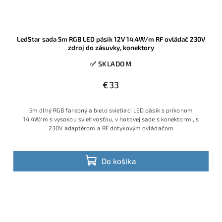
LedStar sada 5m RGB LED pásik 12V 14,4W/m RF ovládač 230V
zdroj do zásuvky, konektory
✅ SKLADOM
€33
5m dlhý RGB farebný a bielo svietiaci LED pásik s príkonom
14,4W/m s vysokou svietivosťou, v hotovej sade s konektormi, s
230V adaptérom a RF dotykovým ovládačom
Do košíka