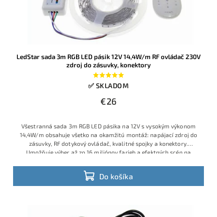
LedStar sada 3m RGB LED pásik 12V 14,4W/m RF ovládač 230V
zdroj do zásuvky, konektory
✅ SKLADOM
€26
Všestranná sada 3m RGB LED pásika na 12V s vysokým výkonom
14,4W/m obsahuje všetko na okamžitú montáž: napájací zdroj do
zásuvky, RF dotykový ovládač, kvalitné spojky a konektory.
Umožňuje výber až zo 16 miliónov farieb a efektných scén na
diaľku. Vhodné na podsvietenie nábytku, obývačky, vitrín, za TV
alebo dekoračné efekty v domácnosti.
Do košíka