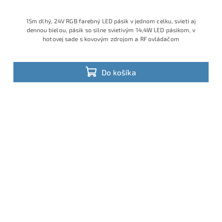
15m dlhý, 24V RGB farebný LED pásik v jednom celku, svieti aj
dennou bielou, pásik so silne svietivým 14,4W LED pásikom, v
hotovej sade s kovovým zdrojom a RF ovládačom
Do košíka