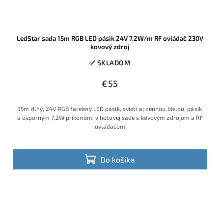
LedStar sada 15m RGB LED pásik 24V 7,2W/m RF ovládač 230V
kovový zdroj
✅ SKLADOM
€55
15m dlhý, 24V RGB farebný LED pásik, svieti aj dennou bielou, pásik
s úsporným 7,2W príkonom, v hotovej sade s kovovým zdrojom a RF
ovládačom
Do košíka