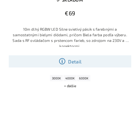
€69
10m dlhý RGBW LED Silne svietivý pásik s farebnými a
samostatnými bielymi diódami, pričom Biela farba podľa výberu.
Sada s RF ovládačom s prstencom farieb, so zdrojom na 230V a s
konektormi.
Detail
3000K
4000K
6000K
+ ďalšie