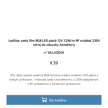
LedStar sada 10m RGB LED pásik 12V 7,2W/m RF ovládač 230V
zdroj do zásuvky, konektory
✅ SKLADOM
€39
10m dlhý vysoko svietivý RGB farebný a bielo svietiaci LED pásik s
nízkym príkonom, v hotovej sade s konektormi, s 230V adaptérom,
s RF ovládačom s farebným prstencom
Do košíka