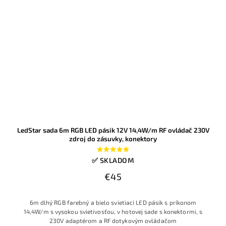
LedStar sada 6m RGB LED pásik 12V 14,4W/m RF ovládač 230V
zdroj do zásuvky, konektory
✅ SKLADOM
€45
6m dlhý RGB farebný a bielo svietiaci LED pásik s príkonom
14,4W/m s vysokou svietivosťou, v hotovej sade s konektormi, s
230V adaptérom a RF dotykovým ovládačom