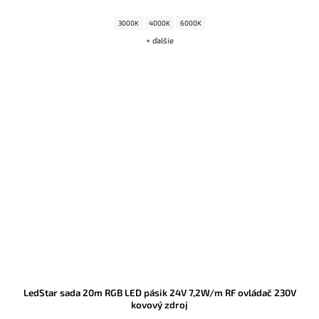
3000K
4000K
6000K
+ ďalšie
LedStar sada 20m RGB LED pásik 24V 7,2W/m RF ovládač 230V
kovový zdroj