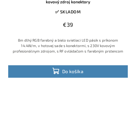
kovový zdroj konektory
✅ SKLADOM
€39
8m dlhý RGB farebný a bielo svietiaci LED pásik s príkonom
14.4W/m, v hotovej sade s konektormi, s 230V kovovým
profesionálnym zdrojom, s RF ovládačom s farebným prstencom
Do košíka