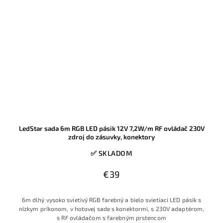
LedStar sada 6m RGB LED pásik 12V 7,2W/m RF ovládač 230V
zdroj do zásuvky, konektory
✅ SKLADOM
€39
6m dlhý vysoko svietivý RGB farebný a bielo svietiaci LED pásik s
nízkym príkonom, v hotovej sade s konektormi, s 230V adaptérom,
s RF ovládačom s farebným prstencom