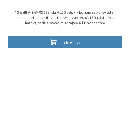
10m dlhý, 24V RGB farebný LED pásik v jednom celku, svieti aj
dennou bielou, pásik so silne svietivým 14,4W LED pásikom, v
hotovej sade s kovovým zdrojom a RF ovládačom
Do košíka