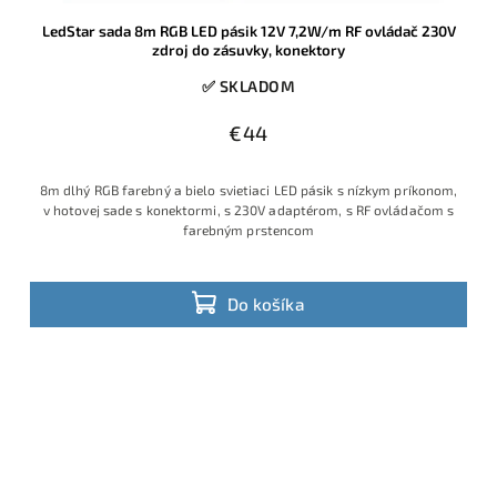
LedStar sada 8m RGB LED pásik 12V 7,2W/m RF ovládač 230V
zdroj do zásuvky, konektory
✅ SKLADOM
€44
8m dlhý RGB farebný a bielo svietiaci LED pásik s nízkym príkonom,
v hotovej sade s konektormi, s 230V adaptérom, s RF ovládačom s
farebným prstencom
Do košíka