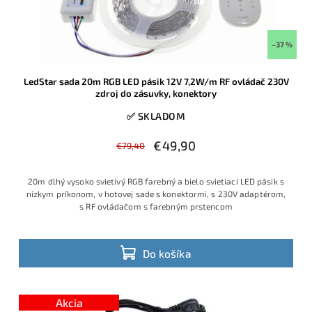
–37 %
LedStar sada 20m RGB LED pásik 12V 7,2W/m RF ovládač 230V
zdroj do zásuvky, konektory
✅ SKLADOM
€49,90
€79,40
20m dlhý vysoko svietivý RGB farebný a bielo svietiaci LED pásik s
nízkym príkonom, v hotovej sade s konektormi, s 230V adaptérom,
s RF ovládačom s farebným prstencom
Do košíka
Akcia