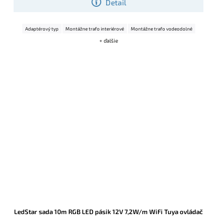
Detail
Adaptérový typ
Montážne trafo interiérové
Montážne trafo vodeodolné
+ ďalšie
LedStar sada 10m RGB LED pásik 12V 7,2W/m WiFi Tuya ovládač