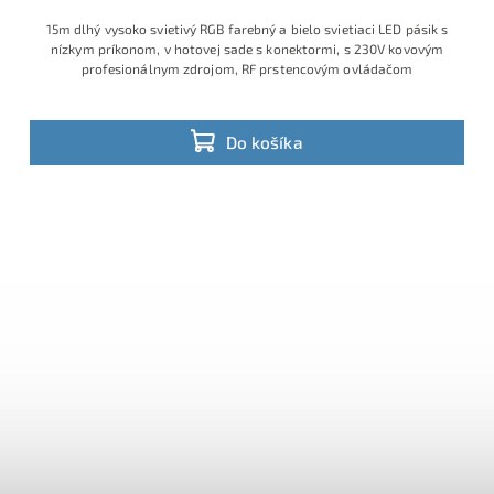
15m dlhý vysoko svietivý RGB farebný a bielo svietiaci LED pásik s
nízkym príkonom, v hotovej sade s konektormi, s 230V kovovým
profesionálnym zdrojom, RF prstencovým ovládačom
Do košíka