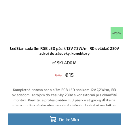
–25 %
LedStar sada 3m RGB LED pásik 12V 7,2W/m IRD ovládač 230V
zdroj do zásuvky, konektory
✅ SKLADOM
€15
€20
Kompletná hotová sada s 3m RGB LED pásikom 12V 7,2W/m, IRD
ovládačom, zdrojom do zásuvky 230V a konektormi pre okamžitú
montáž. Použitý je profesionálny LED pásik v atypickej dĺžke na
mieru, dodávaný ako plne zapojené riešenie vhodné aj pre laikov,
ktorí chcú jednoduchú inštaláciu bez spájkovania a bez ďalšieho
príslušenstva. Ide o obľúbený model s veľmi dobrým pomerom
Do košíka
ceny, výkonu a praktickosti, ktorý je v ponuke v obmedzenom
množstve a patrí medzi vyhľadávané hotové RGB sady.
Výhodná