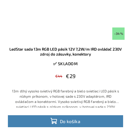
–34 %
LedStar sada 13m RGB LED pásik 12V 7,2W/m IRD ovládač 230V
zdroj do zásuvky, konektory
✅ SKLADOM
€29
€44
13m dlhý vysoko svietivý RGB farebný a bielo svietiaci LED pásik s
nízkym príkonom, v hotovej sade s 230V adaptérom, IRD
ovládačom a konektormi. Vysoko svietivý RGB farebný a bielo
svietiaci LED pásik s nízkym príkonom, v hotovej sade s 230V
adaptérom, IRD ovládačom a konektormi. Kompletná hotová RGB
sada s 10m profesionálnym LED pásikom 12V 7,2W/m, IRD
Do košíka
ovládačom, zdrojom do zásuvky 230V a konektormi pre rýchlu
montáž. Ide o atypickú dĺžku na mieru, dodávanú ako plne