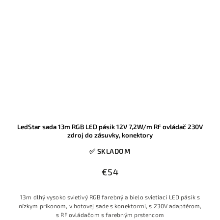
LedStar sada 13m RGB LED pásik 12V 7,2W/m RF ovládač 230V
zdroj do zásuvky, konektory
✅ SKLADOM
€54
13m dlhý vysoko svietivý RGB farebný a bielo svietiaci LED pásik s
nízkym príkonom, v hotovej sade s konektormi, s 230V adaptérom,
s RF ovládačom s farebným prstencom