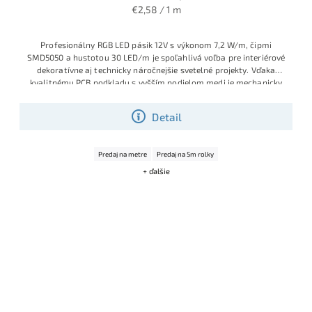
€2,58 / 1 m
Profesionálny RGB LED pásik 12V s výkonom 7,2 W/m, čipmi
SMD5050 a hustotou 30 LED/m je spoľahlivá voľba pre interiérové
dekoratívne aj technicky náročnejšie svetelné projekty. Vďaka
kvalitnému PCB podkladu s vyšším podielom medi je mechanicky
odolnejší, lepšie znáša spájkovanie, menej sa prehrieva a ponúka
dlhšiu životnosť aj pri menej šetrnej manipulácii počas montáže.
Detail
Ide o obľúbený model montážnych a realizačných firiem, ktoré
chcú istotu stabilnej kvality, značkových selektovaných LED čipov
Sanan a výborného pomeru ceny a výkonu.
Výhodná cena vďaka
Predaj na metre
Predaj na 5m rolky
aktuálnej skladovej akcii.
+ ďalšie