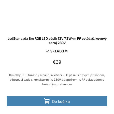
LedStar sada 8m RGB LED pásik 12V 7,2W/m RF ovládač, kovový
zdroj 230V
✅ SKLADOM
€39
8m dlhý RGB farebný a bielo svietiaci LED pásik s nízkym príkonom,
v hotovej sade s konektormi, s 230V adaptérom, s RF ovládačom s
farebným prstencom
Do košíka