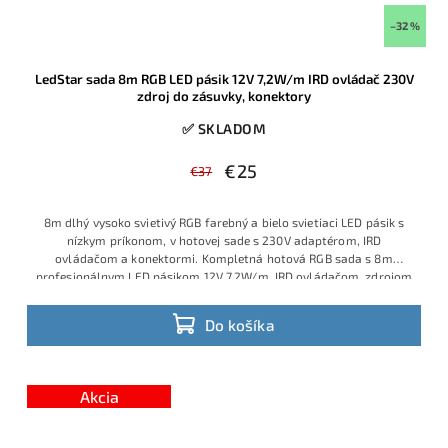
–32 %
LedStar sada 8m RGB LED pásik 12V 7,2W/m IRD ovládač 230V
zdroj do zásuvky, konektory
✅ SKLADOM
€25
€37
8m dlhý vysoko svietivý RGB farebný a bielo svietiaci LED pásik s
nízkym príkonom, v hotovej sade s 230V adaptérom, IRD
ovládačom a konektormi. Kompletná hotová RGB sada s 8m
profesionálnym LED pásikom 12V 7,2W/m, IRD ovládačom, zdrojom
do zásuvky 230V a konektormi pre rýchlu montáž. Ide o atypickú
dĺžku na mieru, dodávanú ako plne zapojený komplet, takže ju bez
Do košíka
problémov nainštaluje aj laik bez spájkovania a bez dokupovania
ďalších komponentov. Obľúbený model pre podsvietenie stropov,
nábytku aj interiérových línií, ktorý patrí medzi vyhľadávané hotové
sady v tomto prevedení.
Akcia