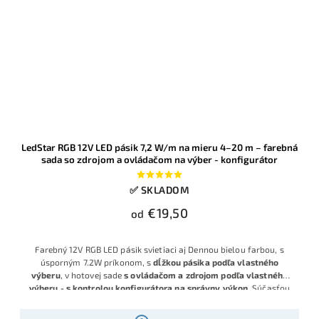
LedStar RGB 12V LED pásik 7,2 W/m na mieru 4–20 m – farebná
sada so zdrojom a ovládačom na výber - konfigurátor
✅ SKLADOM
€19,50
od
Farebný 12V RGB LED pásik svietiaci aj Dennou bielou farbou, s
úsporným 7.2W príkonom, s
dĺžkou pásika podľa vlastného
výberu
, v hotovej sade
s ovládačom a zdrojom podľa vlastného
výberu - s kontrolou konfigurátora na správny výkon
. Súčasťou
sú aj konektory pre prípad delenia a spájania pásikov.