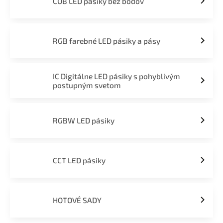
COB LED pásiky bez bodov
RGB farebné LED pásiky a pásy
IC Digitálne LED pásiky s pohyblivým
postupným svetom
RGBW LED pásiky
CCT LED pásiky
HOTOVÉ SADY