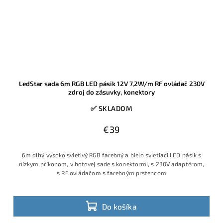
LedStar sada 6m RGB LED pásik 12V 7,2W/m RF ovládač 230V
zdroj do zásuvky, konektory
✅ SKLADOM
€39
6m dlhý vysoko svietivý RGB farebný a bielo svietiaci LED pásik s
nízkym príkonom, v hotovej sade s konektormi, s 230V adaptérom,
s RF ovládačom s farebným prstencom
Do košíka