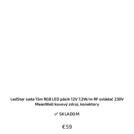
LedStar sada 15m RGB LED pásik 12V 7,2W/m RF ovládač 230V
MeanWell kovový zdroj, konektory
✅ SKLADOM
€59