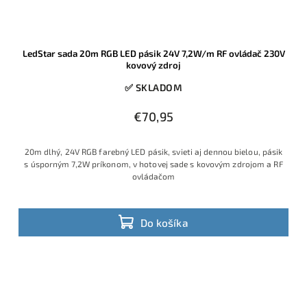
LedStar sada 20m RGB LED pásik 24V 7,2W/m RF ovládač 230V
kovový zdroj
✅ SKLADOM
€70,95
20m dlhý, 24V RGB farebný LED pásik, svieti aj dennou bielou, pásik
s úsporným 7,2W príkonom, v hotovej sade s kovovým zdrojom a RF
ovládačom
Do košíka