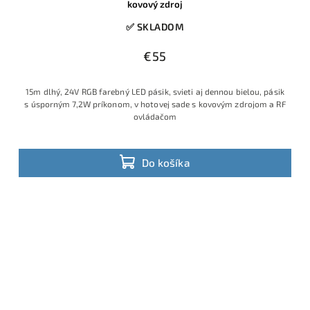
kovový zdroj
✅ SKLADOM
€55
15m dlhý, 24V RGB farebný LED pásik, svieti aj dennou bielou, pásik
s úsporným 7,2W príkonom, v hotovej sade s kovovým zdrojom a RF
ovládačom
Do košíka