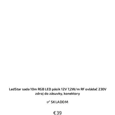
cena vďaka aktuálnej skladovej akcii.
LedStar sada 10m RGB LED pásik 12V 7,2W/m RF ovládač 230V
zdroj do zásuvky, konektory
✅ SKLADOM
€39