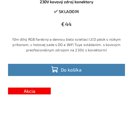
230V kovový zdroj konektory
✅ SKLADOM
€44
10m dlhý RGB farebný a dennou bielo svietiaci LED pásik s nízkym
príkonom, v hotovej sade s DO a WiFi Tuya ovládaním, s kovovým
preofesionálnym zdrojom na 230V, s konektormi
Do košíka
Akcia