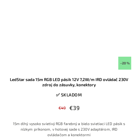
–20 %
LedStar sada 15m RGB LED pásik 12V 7,2W/m IRD ovládač 230V
zdroj do zásuvky, konektory
✅ SKLADOM
€39
€49
15m dlhý vysoko svietivý RGB farebný a bielo svietiaci LED pásik s
nízkym príkonom, v hotovej sade s 230V adaptérom, IRD
ovládačom a konektormi