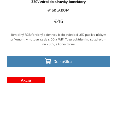
230V zdroj do zásuvky, konektory
✅ SKLADOM
€46
10m dlhý RGB farebný a dennou bielo svietiaci LED pásik s nízkym
príkonom, v hotovej sade s DO a WiFi Tuya ovládaním, so zdrojom
na 230V, s konektormi
Do košíka
Akcia