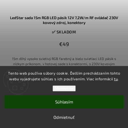
LedStar sada 15m RGB LED pásik 12V 7,2W/m RF ovládač 230V
kovový zdroj, konektory
✅ SKLADOM
€49
15m dlhý vysoko svietivý RGB farebný a bielo svietiaci LED pásik s
nízkym príkonom, v hotovej sade s konektormi, s 230V kovovým
profesionálnym zdrojom, RF prstencovým ovládačom
Tento web používa súbory cookie. Ďalším prechádzaním tohto
webu vyjadrujete súhlas s ich používaním. Viac informácií
tu
.
Do košíka
Nastavenie
Súhlasím
Odmietnuť