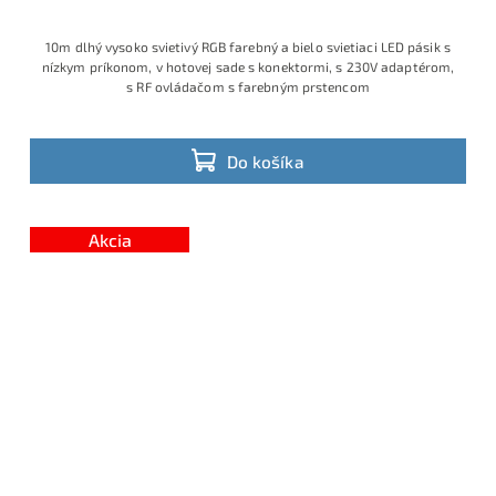
10m dlhý vysoko svietivý RGB farebný a bielo svietiaci LED pásik s
nízkym príkonom, v hotovej sade s konektormi, s 230V adaptérom,
s RF ovládačom s farebným prstencom
Do košíka
Akcia