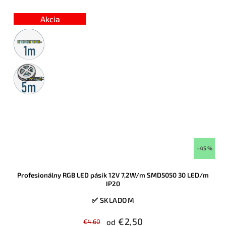
zapojený komplet, takže ju bez problémov nainštaluje aj laik bez
spájkovania a bez dokupovania ďalších komponentov. Obľúbený
Akcia
model pre podsvietenie stropov, nábytku aj interiérových línií, ktorý
patrí medzi vyhľadávané hotové sady v tomto prevedení.
Metrážny
predaj
5m
rolka
–45 %
Profesionálny RGB LED pásik 12V 7,2W/m SMD5050 30 LED/m
IP20
✅ SKLADOM
€2,50
€4,60
od