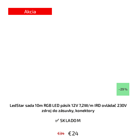
Akcia
–29 %
LedStar sada 10m RGB LED pásik 12V 7,2W/m IRD ovládač 230V
zdroj do zásuvky, konektory
✅ SKLADOM
€24
€34