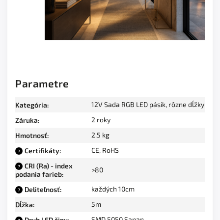
Parametre
12V Sada RGB LED pásik, rôzne dĺžky
Kategória
:
2 roky
Záruka
:
2.5 kg
Hmotnosť
:
CE, RoHS
Certifikáty
:
?
CRI (Ra) - index
?
>80
podania farieb
:
každých 10cm
Deliteľnosť
:
?
5m
Dĺžka
:
SMD 5050 Sanan
Druh LED čipu
: