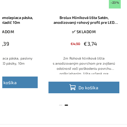
rel Hliníková samolepiaca páska,
Brolux Hliníková lišta Sat
pasívny chladič 10m
anodizovaný rohový profil p
pásiky do 10mm, 2m, 1
✅ SKLADOM
✅ SKLADOM
€5,39
€3,74
€4,90
iníková samolepiaca páska, pasívny
2m Rohová hliníková lišt
chladič pod LED pásiky, 10m
s anodizovaným povrchom pre 
odolnosť voči poškodeniu po
poškriabaním, lišta určená 
umiestnenie LED pásika do ro
Do košíka
priestorov
Do košíka