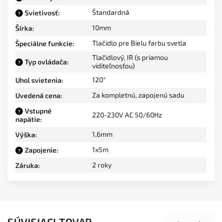
Štandardná
Svietivosť
:
?
10mm
Šírka
:
Tlačidlo pre Bielu farbu svetla
Špeciálne funkcie
:
Tlačidlový, IR (s priamou
Typ ovládača
:
?
viditeľnosťou)
120°
Uhol svietenia
:
Za kompletnú, zapojenú sadu
Uvedená cena
:
Vstupné
?
220-230V AC 50/60Hz
napätie
:
1,6mm
Výška
:
1x5m
Zapojenie
:
?
2 roky
Záruka
:
SÚVISIACI TOVAR