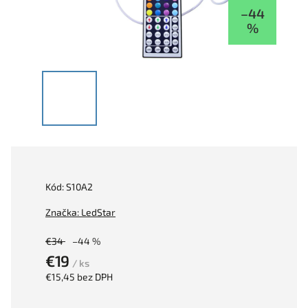
–44
%
Kód:
S10A2
Značka:
LedStar
€34
–44 %
€19
/ ks
€15,45 bez DPH