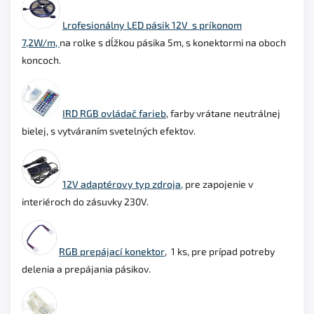
Lrofesionálny LED pásik 12V s príkonom
7,2W/m,
na rolke s dĺžkou pásika 5m, s konektormi na oboch
koncoch.
IRD RGB ovládač farieb
, farby vrátane neutrálnej
bielej, s vytváraním svetelných efektov.
12V adaptérovy typ zdroja,
pre zapojenie v
interiéroch do zásuvky 230V.
RGB prepájací konektor
, 1 ks, pre prípad potreby
delenia a prepájania pásikov.