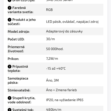
?
Farebná
?
RGB
varianta svetla
:
Produkt a jeho
?
LED pásik, ovládač, napájací zdroj
súčasti
:
Adapterový do zásuvky
Model zdroja
:
30/m
Počet LED
:
Priemerná
50 000hod.
životnosť
:
7,2W/m
Príkon
:
Prípustná
?
-15 až +40°C
teplota
:
Samolepiaca
Áno, 3M
páska
:
Áno + Zmena farieb
Stmievateľné
:
Stupeň krytia,
?
IP20, na vyžiadanie IP65
vode odolnosť
:
480lm/m
Svetelný tok
:
?