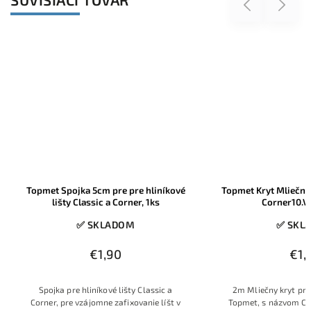
Previous
Next
e hliníkové
Topmet Kryt Mliečny pre hliníkove lišty
Mast
r, 1ks
Corner10.V2, 2m, 1ks
sadrok
✅ SKLADOM
M
€1,60
 Classic a
2m Mliečny kryt pre hliníkové lišty od
vanie líšt v
Topmet, s názvom Corner10.V2. Mliečno
10ks 