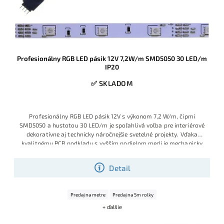
Profesionálny RGB LED pásik 12V 7,2W/m SMD5050 30 LED/m
IP20
✅ SKLADOM
Profesionálny RGB LED pásik 12V s výkonom 7,2 W/m, čipmi
SMD5050 a hustotou 30 LED/m je spoľahlivá voľba pre interiérové
dekoratívne aj technicky náročnejšie svetelné projekty. Vďaka
kvalitnému PCB podkladu s vyšším podielom medi je mechanicky
odolnejší, lepšie znáša spájkovanie, menej sa prehrieva a ponúka
dlhšiu životnosť aj pri menej šetrnej manipulácii počas montáže.
Detail
Ide o obľúbený model montážnych a realizačných firiem, ktoré
chcú istotu stabilnej kvality, značkových selektovaných LED čipov
Sanan a výborného pomeru ceny a výkonu.
Výhodná cena vďaka
Predaj na metre
Predaj na 5m rolky
aktuálnej skladovej akcii.
+ ďalšie