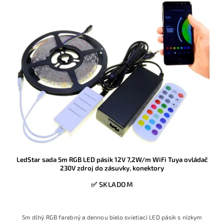
LedStar sada 5m RGB LED pásik 12V 7,2W/m WiFi Tuya ovládač
230V zdroj do zásuvky, konektory
✅ SKLADOM
5m dlhý RGB farebný a dennou bielo svietiaci LED pásik s nízkym