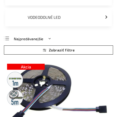
VODEODOLNÉ LED
Najpredávanejšie
Najlacnejšie
Najdrahšie
Abecedne
Akcia
Metrážny
predaj
5m
rolka