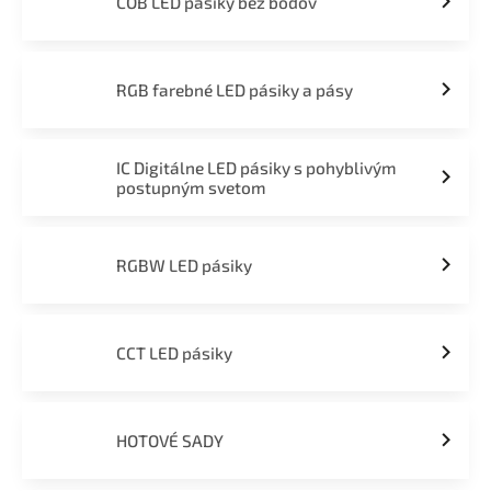
COB LED pásiky bez bodov
RGB farebné LED pásiky a pásy
IC Digitálne LED pásiky s pohyblivým
postupným svetom
RGBW LED pásiky
CCT LED pásiky
HOTOVÉ SADY