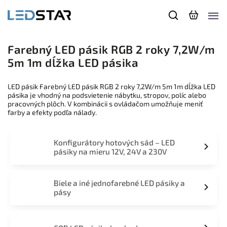
Farebný LED pásik RGB 2 roky 7,2W/m
5m 1m dĺžka LED pásika
LED pásik Farebný LED pásik RGB 2 roky 7,2W/m 5m 1m dĺžka LED
pásika je vhodný na podsvietenie nábytku, stropov, políc alebo
pracovných plôch. V kombinácii s ovládačom umožňuje meniť
farby a efekty podľa nálady.
Konfigurátory hotových sád – LED
pásiky na mieru 12V, 24V a 230V
Biele a iné jednofarebné LED pásiky a
pásy