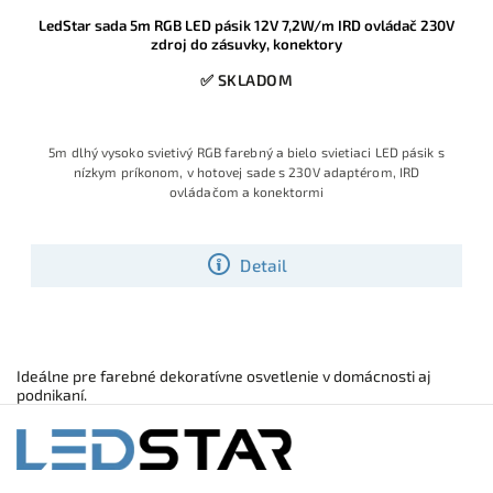
LedStar sada 5m RGB LED pásik 12V 7,2W/m IRD ovládač 230V
zdroj do zásuvky, konektory
✅ SKLADOM
5m dlhý vysoko svietivý RGB farebný a bielo svietiaci LED pásik s
nízkym príkonom, v hotovej sade s 230V adaptérom, IRD
ovládačom a konektormi
Detail
Ideálne pre farebné dekoratívne osvetlenie v domácnosti aj
podnikaní.