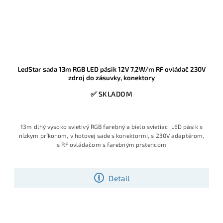
LedStar sada 13m RGB LED pásik 12V 7,2W/m RF ovládač 230V
zdroj do zásuvky, konektory
✅ SKLADOM
13m dlhý vysoko svietivý RGB farebný a bielo svietiaci LED pásik s
nízkym príkonom, v hotovej sade s konektormi, s 230V adaptérom,
s RF ovládačom s farebným prstencom
Detail