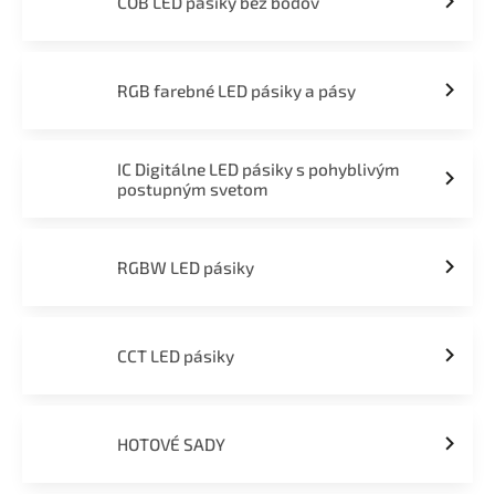
COB LED pásiky bez bodov
RGB farebné LED pásiky a pásy
IC Digitálne LED pásiky s pohyblivým
postupným svetom
RGBW LED pásiky
CCT LED pásiky
HOTOVÉ SADY