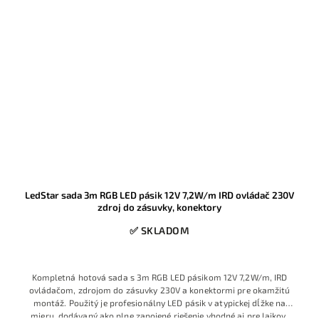
LedStar sada 3m RGB LED pásik 12V 7,2W/m IRD ovládač 230V
zdroj do zásuvky, konektory
✅ SKLADOM
Kompletná hotová sada s 3m RGB LED pásikom 12V 7,2W/m, IRD
ovládačom, zdrojom do zásuvky 230V a konektormi pre okamžitú
montáž. Použitý je profesionálny LED pásik v atypickej dĺžke na
mieru, dodávaný ako plne zapojené riešenie vhodné aj pre laikov,