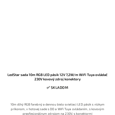
LedStar sada 10m RGB LED pásik 12V 7,2W/m WiFi Tuya ovládač
230V kovový zdroj konektory
✅ SKLADOM
10m dlhý RGB farebný a dennou bielo svietiaci LED pásik s nízkym
príkonom, v hotovej sade s DO a WiFi Tuya ovládaním, s kovovým
preofesionálnym zdrojom na 230V, s konektormi