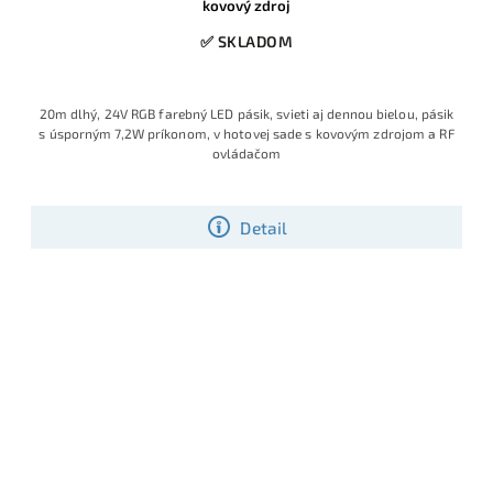
kovový zdroj
✅ SKLADOM
20m dlhý, 24V RGB farebný LED pásik, svieti aj dennou bielou, pásik
s úsporným 7,2W príkonom, v hotovej sade s kovovým zdrojom a RF
ovládačom
Detail