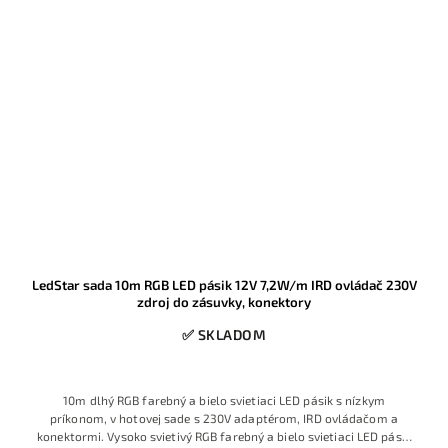
LedStar sada 10m RGB LED pásik 12V 7,2W/m IRD ovládač 230V
zdroj do zásuvky, konektory
✅ SKLADOM
10m dlhý RGB farebný a bielo svietiaci LED pásik s nízkym
príkonom, v hotovej sade s 230V adaptérom, IRD ovládačom a
konektormi. Vysoko svietivý RGB farebný a bielo svietiaci LED pásik