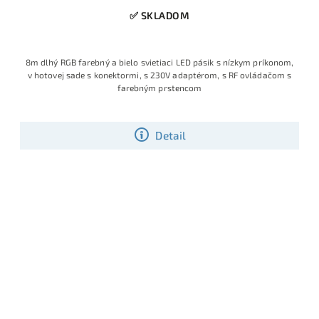
✅ SKLADOM
8m dlhý RGB farebný a bielo svietiaci LED pásik s nízkym príkonom,
v hotovej sade s konektormi, s 230V adaptérom, s RF ovládačom s
farebným prstencom
Detail