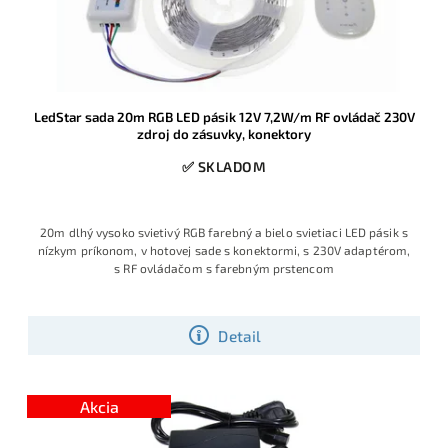
LedStar sada 20m RGB LED pásik 12V 7,2W/m RF ovládač 230V
zdroj do zásuvky, konektory
✅ SKLADOM
20m dlhý vysoko svietivý RGB farebný a bielo svietiaci LED pásik s
nízkym príkonom, v hotovej sade s konektormi, s 230V adaptérom,
s RF ovládačom s farebným prstencom
Detail
Akcia