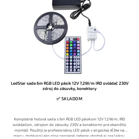
LedStar sada 6m RGB LED pásik 12V 7,2W/m IRD ovládač 230V
zdroj do zásuvky, konektory
✅ SKLADOM
Kompletná hotová sada s 6m RGB LED pásikom 12V 7,2W/m, IRD
ovládačom, zdrojom do zásuvky 230V a konektormi pre okamžitú
montáž. Použitý je profesionálny LED pásik v atypickej dĺžke na
mieru, dodávaný ako plne zapojené riešenie vhodné aj pre laikov,