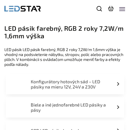
LED pásik farebný, RGB 2 roky 7,2W/m
1,6mm výška
LED pásik LED pásik farebný, RGB 2 roky 7,2W/m 1,6mm výška je
vhodný na podsvietenie nábytku, stropov, políc alebo pracovných
plôch. V kombinácii s ovládačom umožňuje meniť farby a efekty
podľa nálady.
Konfigurátory hotových sád – LED
pásiky na mieru 12V, 24V a 230V
Biele a iné jednofarebné LED pásiky a
pásy