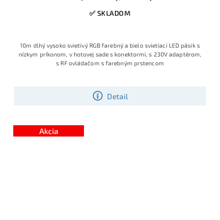
✅ SKLADOM
10m dlhý vysoko svietivý RGB farebný a bielo svietiaci LED pásik s
nízkym príkonom, v hotovej sade s konektormi, s 230V adaptérom,
s RF ovládačom s farebným prstencom
Detail
Akcia