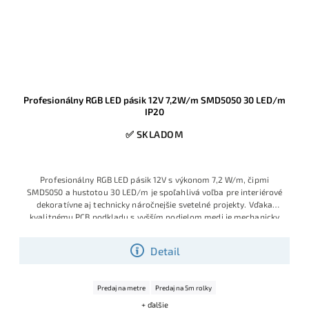
Profesionálny RGB LED pásik 12V 7,2W/m SMD5050 30 LED/m
IP20
✅ SKLADOM
Profesionálny RGB LED pásik 12V s výkonom 7,2 W/m, čipmi
SMD5050 a hustotou 30 LED/m je spoľahlivá voľba pre interiérové
dekoratívne aj technicky náročnejšie svetelné projekty. Vďaka
kvalitnému PCB podkladu s vyšším podielom medi je mechanicky
odolnejší, lepšie znáša spájkovanie, menej sa prehrieva a ponúka
dlhšiu životnosť aj pri menej šetrnej manipulácii počas montáže.
Detail
Ide o obľúbený model montážnych a realizačných firiem, ktoré
chcú istotu stabilnej kvality, značkových selektovaných LED čipov
Sanan a výborného pomeru ceny a výkonu.
Výhodná cena vďaka
Predaj na metre
Predaj na 5m rolky
aktuálnej skladovej akcii.
+ ďalšie