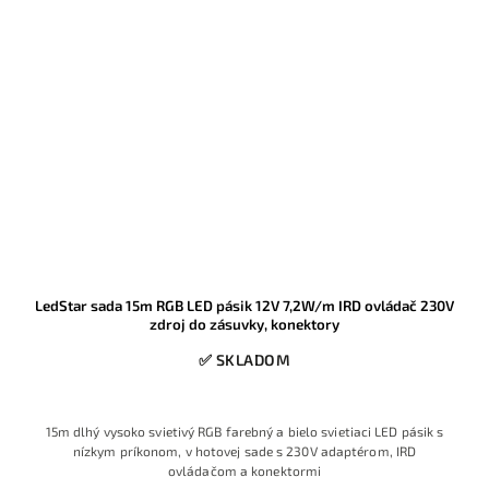
LedStar sada 15m RGB LED pásik 12V 7,2W/m IRD ovládač 230V
zdroj do zásuvky, konektory
✅ SKLADOM
15m dlhý vysoko svietivý RGB farebný a bielo svietiaci LED pásik s
nízkym príkonom, v hotovej sade s 230V adaptérom, IRD
ovládačom a konektormi