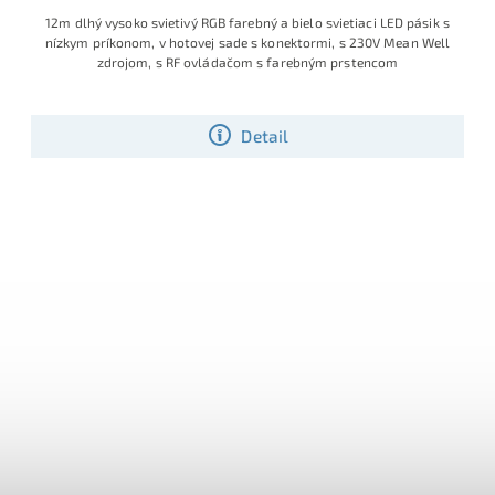
12m dlhý vysoko svietivý RGB farebný a bielo svietiaci LED pásik s
nízkym príkonom, v hotovej sade s konektormi, s 230V Mean Well
zdrojom, s RF ovládačom s farebným prstencom
Detail