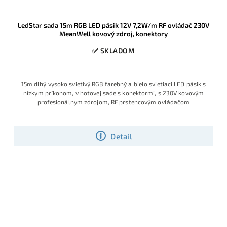
LedStar sada 15m RGB LED pásik 12V 7,2W/m RF ovládač 230V
MeanWell kovový zdroj, konektory
✅ SKLADOM
15m dlhý vysoko svietivý RGB farebný a bielo svietiaci LED pásik s
nízkym príkonom, v hotovej sade s konektormi, s 230V kovovým
profesionálnym zdrojom, RF prstencovým ovládačom
Detail