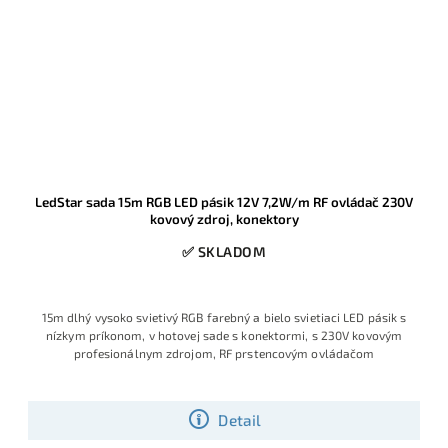
LedStar sada 15m RGB LED pásik 12V 7,2W/m RF ovládač 230V
kovový zdroj, konektory
✅ SKLADOM
15m dlhý vysoko svietivý RGB farebný a bielo svietiaci LED pásik s
nízkym príkonom, v hotovej sade s konektormi, s 230V kovovým
profesionálnym zdrojom, RF prstencovým ovládačom
Detail