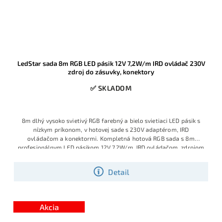
LedStar sada 8m RGB LED pásik 12V 7,2W/m IRD ovládač 230V
zdroj do zásuvky, konektory
✅ SKLADOM
8m dlhý vysoko svietivý RGB farebný a bielo svietiaci LED pásik s
nízkym príkonom, v hotovej sade s 230V adaptérom, IRD
ovládačom a konektormi. Kompletná hotová RGB sada s 8m
profesionálnym LED pásikom 12V 7,2W/m, IRD ovládačom, zdrojom
do zásuvky 230V a konektormi pre rýchlu montáž. Ide o atypickú
dĺžku na mieru, dodávanú ako plne zapojený komplet, takže ju bez
Detail
problémov nainštaluje aj laik bez spájkovania a bez dokupovania
ďalších komponentov. Obľúbený model pre podsvietenie stropov,
nábytku aj interiérových línií, ktorý patrí medzi vyhľadávané hotové
sady v tomto prevedení.
Akcia