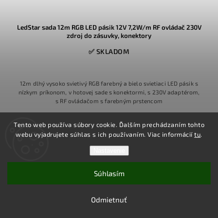
LedStar sada 12m RGB LED pásik 12V 7,2W/m RF ovládač 230V
zdroj do zásuvky, konektory
✅ SKLADOM
12m dlhý vysoko svietivý RGB farebný a bielo svietiaci LED pásik s
nízkym príkonom, v hotovej sade s konektormi, s 230V adaptérom,
s RF ovládačom s farebným prstencom
Tento web používa súbory cookie. Ďalším prechádzaním tohto
Detail
webu vyjadrujete súhlas s ich používaním. Viac informácií
tu
.
Nastavenie
Súhlasím
Odmietnuť