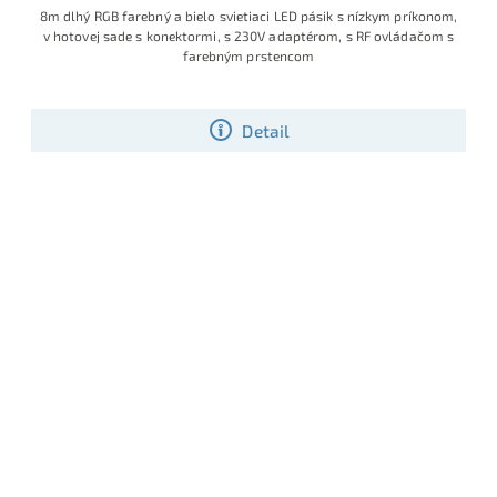
8m dlhý RGB farebný a bielo svietiaci LED pásik s nízkym príkonom,
v hotovej sade s konektormi, s 230V adaptérom, s RF ovládačom s
farebným prstencom
Detail