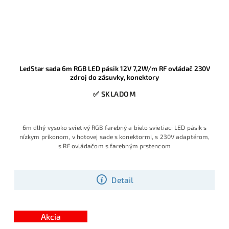
LedStar sada 6m RGB LED pásik 12V 7,2W/m RF ovládač 230V
zdroj do zásuvky, konektory
✅ SKLADOM
6m dlhý vysoko svietivý RGB farebný a bielo svietiaci LED pásik s
nízkym príkonom, v hotovej sade s konektormi, s 230V adaptérom,
s RF ovládačom s farebným prstencom
Detail
Akcia