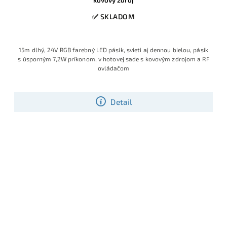
✅ SKLADOM
15m dlhý, 24V RGB farebný LED pásik, svieti aj dennou bielou, pásik
s úsporným 7,2W príkonom, v hotovej sade s kovovým zdrojom a RF
ovládačom
Detail