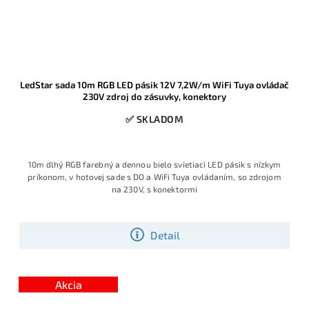
LedStar sada 10m RGB LED pásik 12V 7,2W/m WiFi Tuya ovládač
230V zdroj do zásuvky, konektory
✅ SKLADOM
10m dlhý RGB farebný a dennou bielo svietiaci LED pásik s nízkym
príkonom, v hotovej sade s DO a WiFi Tuya ovládaním, so zdrojom
na 230V, s konektormi
Detail
Akcia