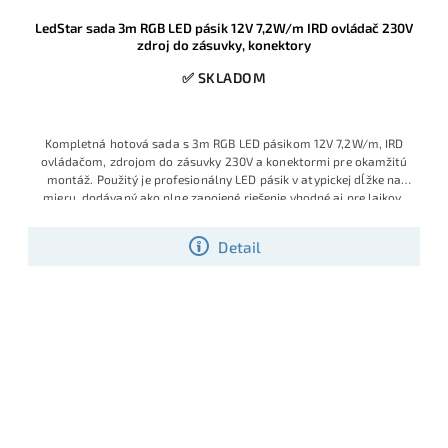
LedStar sada 3m RGB LED pásik 12V 7,2W/m IRD ovládač 230V
zdroj do zásuvky, konektory
✅ SKLADOM
Kompletná hotová sada s 3m RGB LED pásikom 12V 7,2W/m, IRD
ovládačom, zdrojom do zásuvky 230V a konektormi pre okamžitú
montáž. Použitý je profesionálny LED pásik v atypickej dĺžke na
mieru, dodávaný ako plne zapojené riešenie vhodné aj pre laikov,
ktorí chcú jednoduchú inštaláciu bez spájkovania a bez ďalšieho
príslušenstva. Ide o obľúbený model s veľmi dobrým pomerom
Detail
ceny, výkonu a praktickosti, ktorý je v ponuke v obmedzenom
množstve a patrí medzi vyhľadávané hotové RGB sady.
Výhodná
cena vďaka aktuálnej skladovej akcii.