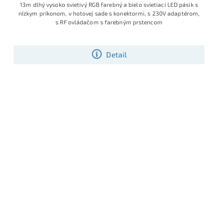
13m dlhý vysoko svietivý RGB farebný a bielo svietiaci LED pásik s
nízkym príkonom, v hotovej sade s konektormi, s 230V adaptérom,
s RF ovládačom s farebným prstencom
Detail