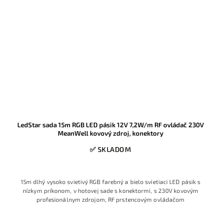
LedStar sada 15m RGB LED pásik 12V 7,2W/m RF ovládač 230V
MeanWell kovový zdroj, konektory
✅ SKLADOM
15m dlhý vysoko svietivý RGB farebný a bielo svietiaci LED pásik s
nízkym príkonom, v hotovej sade s konektormi, s 230V kovovým
profesionálnym zdrojom, RF prstencovým ovládačom