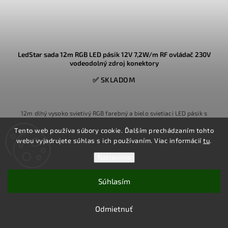
LedStar sada 12m RGB LED pásik 12V 7,2W/m RF ovládač 230V
vodeodolný zdroj konektory
✅ SKLADOM
12m dlhý vysoko svietivý RGB farebný a bielo svietiaci LED pásik s
nízkym príkonom, v hotovej sade s konektormi, s 230V Mean Well
Tento web používa súbory cookie. Ďalším prechádzaním tohto
zdrojom, s RF ovládačom s farebným prstencom
webu vyjadrujete súhlas s ich používaním. Viac informácií
tu
.
Nastavenie
Detail
Súhlasím
Odmietnuť