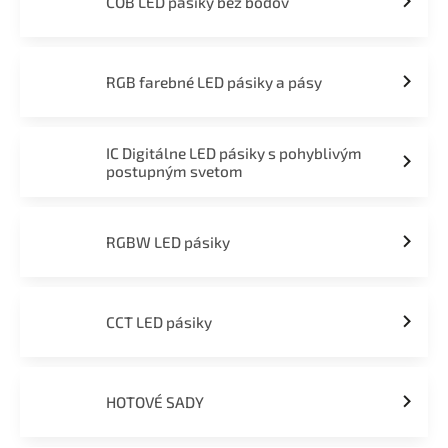
COB LED pásiky bez bodov
RGB farebné LED pásiky a pásy
IC Digitálne LED pásiky s pohyblivým
postupným svetom
RGBW LED pásiky
CCT LED pásiky
HOTOVÉ SADY