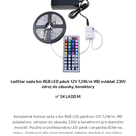
LedStar sada 6m RGB LED pásik 12V 7,2W/m IRD ovládač 230V
zdroj do zásuvky, konektory
✅ SKLADOM
Kompletná hotová sada s 6m RGB LED pásikom 12V 7,2W/m, IRD
ovládačom, zdrojom do zásuvky 230V a konektormi pre okamžitú
montáž. Použitý je profesionálny LED pásik v atypickej dĺžke na
mieru, dodávaný ako plne zapojené riešenie vhodné aj pre laikov,