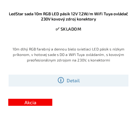
LedStar sada 10m RGB LED pásik 12V 7,2W/m WiFi Tuya ovládač
230V kovový zdroj konektory
✅ SKLADOM
10m dlhý RGB farebný a dennou bielo svietiaci LED pásik s nízkym
príkonom, v hotovej sade s DO a WiFi Tuya ovládaním, s kovovým
preofesionálnym zdrojom na 230V, s konektormi
Detail
Akcia