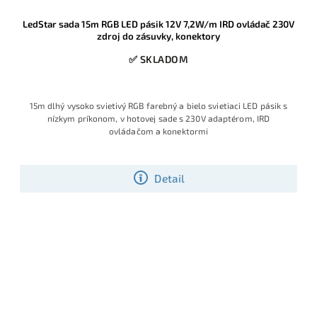
LedStar sada 15m RGB LED pásik 12V 7,2W/m IRD ovládač 230V
zdroj do zásuvky, konektory
✅ SKLADOM
15m dlhý vysoko svietivý RGB farebný a bielo svietiaci LED pásik s
nízkym príkonom, v hotovej sade s 230V adaptérom, IRD
ovládačom a konektormi
Detail