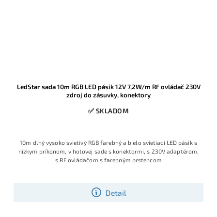
LedStar sada 10m RGB LED pásik 12V 7,2W/m RF ovládač 230V
zdroj do zásuvky, konektory
✅ SKLADOM
10m dlhý vysoko svietivý RGB farebný a bielo svietiaci LED pásik s
nízkym príkonom, v hotovej sade s konektormi, s 230V adaptérom,
s RF ovládačom s farebným prstencom
Detail