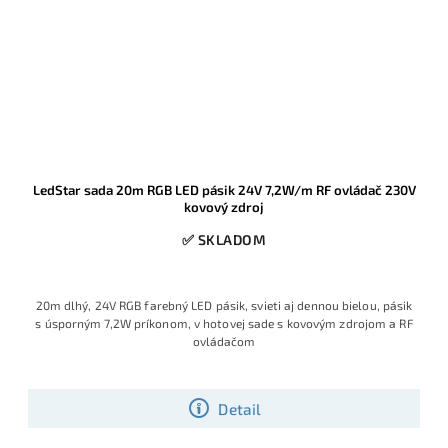
LedStar sada 20m RGB LED pásik 24V 7,2W/m RF ovládač 230V
kovový zdroj
✅ SKLADOM
20m dlhý, 24V RGB farebný LED pásik, svieti aj dennou bielou, pásik
s úsporným 7,2W príkonom, v hotovej sade s kovovým zdrojom a RF
ovládačom
Detail