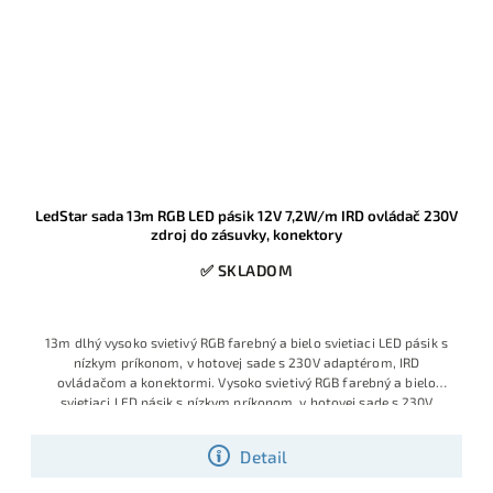
LedStar sada 13m RGB LED pásik 12V 7,2W/m IRD ovládač 230V
zdroj do zásuvky, konektory
✅ SKLADOM
13m dlhý vysoko svietivý RGB farebný a bielo svietiaci LED pásik s
nízkym príkonom, v hotovej sade s 230V adaptérom, IRD
ovládačom a konektormi. Vysoko svietivý RGB farebný a bielo
svietiaci LED pásik s nízkym príkonom, v hotovej sade s 230V
adaptérom, IRD ovládačom a konektormi. Kompletná hotová RGB
sada s 10m profesionálnym LED pásikom 12V 7,2W/m, IRD
Detail
ovládačom, zdrojom do zásuvky 230V a konektormi pre rýchlu
montáž. Ide o atypickú dĺžku na mieru, dodávanú ako plne