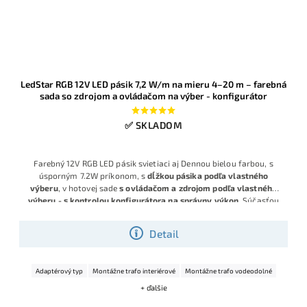
LedStar RGB 12V LED pásik 7,2 W/m na mieru 4–20 m – farebná
sada so zdrojom a ovládačom na výber - konfigurátor
✅ SKLADOM
Farebný 12V RGB LED pásik svietiaci aj Dennou bielou farbou, s
úsporným 7.2W príkonom, s
dĺžkou pásika podľa vlastného
výberu
, v hotovej sade
s ovládačom a zdrojom podľa vlastného
výberu - s kontrolou konfigurátora na správny výkon
. Súčasťou
sú aj konektory pre prípad delenia a spájania pásikov.
Detail
Adaptérový typ
Montážne trafo interiérové
Montážne trafo vodeodolné
+ ďalšie