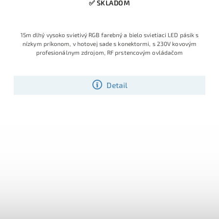
✅ SKLADOM
15m dlhý vysoko svietivý RGB farebný a bielo svietiaci LED pásik s
nízkym príkonom, v hotovej sade s konektormi, s 230V kovovým
profesionálnym zdrojom, RF prstencovým ovládačom
Detail