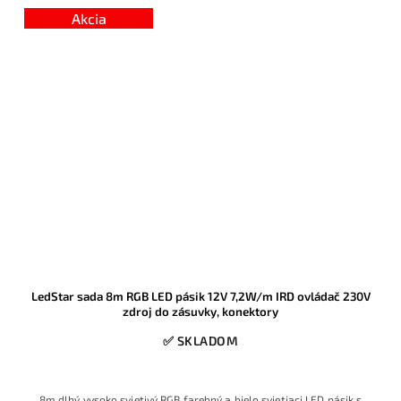
Akcia
LedStar sada 8m RGB LED pásik 12V 7,2W/m IRD ovládač 230V
zdroj do zásuvky, konektory
✅ SKLADOM
8m dlhý vysoko svietivý RGB farebný a bielo svietiaci LED pásik s