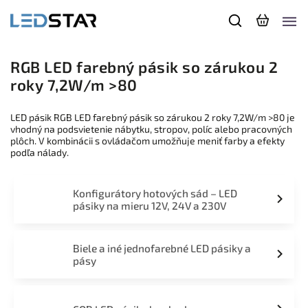
RGB LED farebný pásik so zárukou 2
roky 7,2W/m >80
LED pásik RGB LED farebný pásik so zárukou 2 roky 7,2W/m >80 je
vhodný na podsvietenie nábytku, stropov, políc alebo pracovných
plôch. V kombinácii s ovládačom umožňuje meniť farby a efekty
podľa nálady.
Konfigurátory hotových sád – LED
pásiky na mieru 12V, 24V a 230V
Biele a iné jednofarebné LED pásiky a
pásy