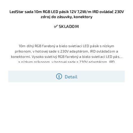
LedStar sada 10m RGB LED pásik 12V 7,2W/m IRD ovládač 230V
zdroj do zásuvky, konektory
✅ SKLADOM
10m dlhý RGB farebný a bielo svietiaci LED pásik s nízkym
príkonom, v hotovej sade s 230V adaptérom, IRD ovládačom a
konektormi. Vysoko svietivý RGB farebný a bielo svietiaci LED pásik
s nízkym príkonom, v hotovej sade s 230V adaptérom, IRD
ovládačom a konektormi. Kompletná hotová RGB sada s 10m
profesionálnym LED pásikom 12V 7,2W/m, IRD ovládačom, zdrojom
Detail
do zásuvky 230V a konektormi pre rýchlu montáž. Ide o atypickú
dĺžku na mieru, dodávanú ako plne zapojený komplet, takže ju bez
problémov nainštaluje aj laik bez spájkovania a bez dokupovania
ďalších komponentov. Obľúbený model pre podsvietenie stropov,
nábytku aj interiérových línií, ktorý patrí medzi vyhľadávané hotové
sady v tomto prevedení.