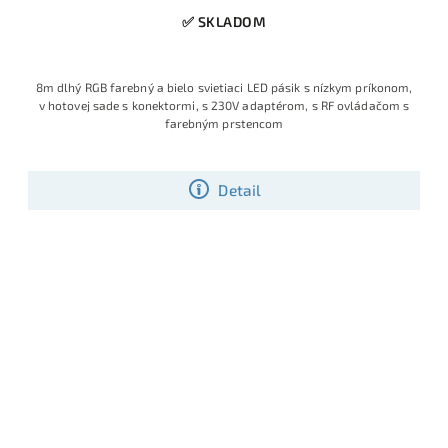
✅ SKLADOM
8m dlhý RGB farebný a bielo svietiaci LED pásik s nízkym príkonom,
v hotovej sade s konektormi, s 230V adaptérom, s RF ovládačom s
farebným prstencom
Detail