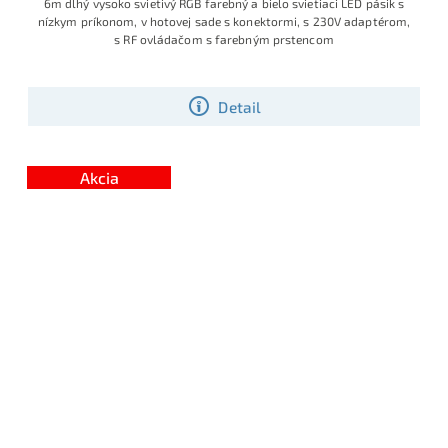
6m dlhý vysoko svietivý RGB farebný a bielo svietiaci LED pásik s
nízkym príkonom, v hotovej sade s konektormi, s 230V adaptérom,
s RF ovládačom s farebným prstencom
Detail
Akcia