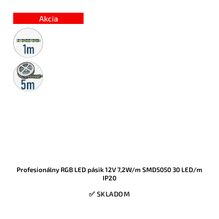
zapojený komplet, takže ju bez problémov nainštaluje aj laik bez
spájkovania a bez dokupovania ďalších komponentov. Obľúbený
Akcia
model pre podsvietenie stropov, nábytku aj interiérových línií, ktorý
patrí medzi vyhľadávané hotové sady v tomto prevedení.
Metrážny
predaj
5m
rolka
Profesionálny RGB LED pásik 12V 7,2W/m SMD5050 30 LED/m
IP20
✅ SKLADOM