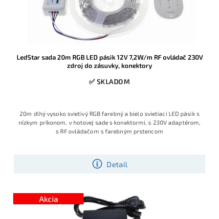
LedStar sada 20m RGB LED pásik 12V 7,2W/m RF ovládač 230V
zdroj do zásuvky, konektory
✅ SKLADOM
20m dlhý vysoko svietivý RGB farebný a bielo svietiaci LED pásik s
nízkym príkonom, v hotovej sade s konektormi, s 230V adaptérom,
s RF ovládačom s farebným prstencom
Detail
Akcia