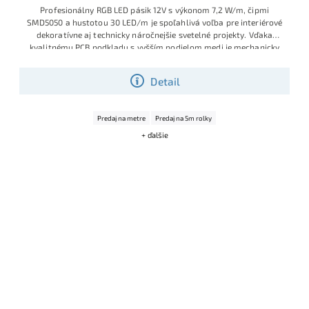
Profesionálny RGB LED pásik 12V s výkonom 7,2 W/m, čipmi
SMD5050 a hustotou 30 LED/m je spoľahlivá voľba pre interiérové
dekoratívne aj technicky náročnejšie svetelné projekty. Vďaka
kvalitnému PCB podkladu s vyšším podielom medi je mechanicky
odolnejší, lepšie znáša spájkovanie, menej sa prehrieva a ponúka
dlhšiu životnosť aj pri menej šetrnej manipulácii počas montáže.
Detail
Ide o obľúbený model montážnych a realizačných firiem, ktoré
chcú istotu stabilnej kvality, značkových selektovaných LED čipov
Sanan a výborného pomeru ceny a výkonu.
Výhodná cena vďaka
Predaj na metre
Predaj na 5m rolky
aktuálnej skladovej akcii.
+ ďalšie