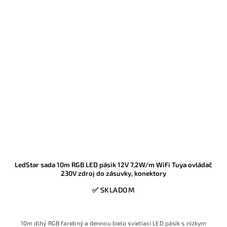
LedStar sada 10m RGB LED pásik 12V 7,2W/m WiFi Tuya ovládač
230V zdroj do zásuvky, konektory
✅ SKLADOM
10m dlhý RGB farebný a dennou bielo svietiaci LED pásik s nízkym