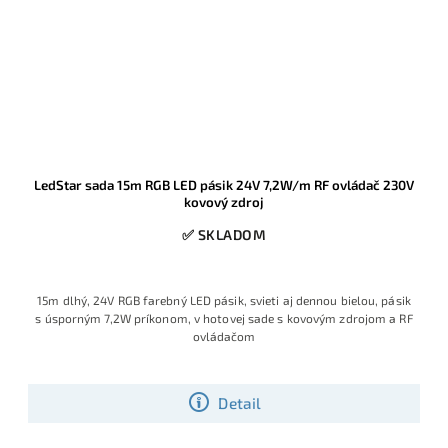
LedStar sada 15m RGB LED pásik 24V 7,2W/m RF ovládač 230V
kovový zdroj
✅ SKLADOM
15m dlhý, 24V RGB farebný LED pásik, svieti aj dennou bielou, pásik
s úsporným 7,2W príkonom, v hotovej sade s kovovým zdrojom a RF
ovládačom
Detail