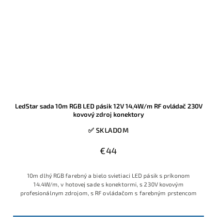
LedStar sada 10m RGB LED pásik 12V 14,4W/m RF ovládač 230V
kovový zdroj konektory
✅ SKLADOM
€44
10m dlhý RGB farebný a bielo svietiaci LED pásik s príkonom
14.4W/m, v hotovej sade s konektormi, s 230V kovovým
profesionálnym zdrojom, s RF ovládačom s farebným prstencom