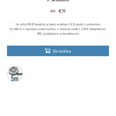
€11
€21
1m dlhý RGB farebný a bielo svietiaci LED pásik s príkonom
14,4W/m s vysokou svietivosťou, v hotovej sade s 230V adaptérom,
IRD ovládačom a konektormi
Do košíka
5m
rolka