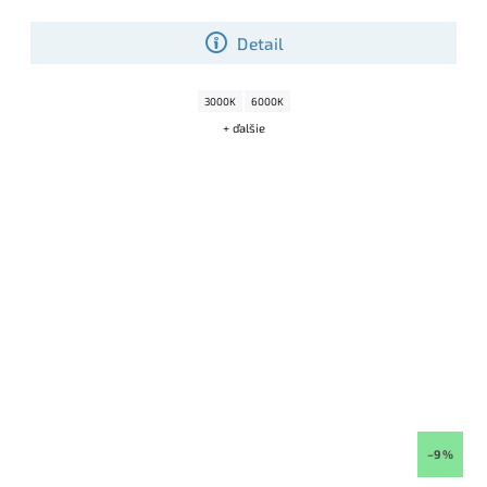
Detail
3000K
6000K
+ ďalšie
–9 %