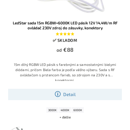
LedStar sada 15m RGBW+6000K LED pásik 12V 14,4W/m RF
ovládač 230V zdroj do zásuvky, konektory
✅ SKLADOM
€88
od
15m dlhý RGBW LED pásik s farebnými a samostatnými bielymi
diódami, pričom Biela farba je podľa vášho výberu. Sada s RF
ovládačom s prstencom farieb, so zdrojom na 230V a s
konektormi.
Detail
3000K
4000K
6000K
+ ďalšie
Posledné