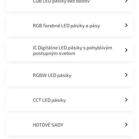
COB LED pásiky bez bodov
RGB farebné LED pásiky a pásy
IC Digitálne LED pásiky s pohyblivým
postupným svetom
RGBW LED pásiky
CCT LED pásiky
HOTOVÉ SADY