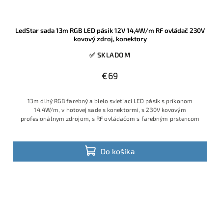
LedStar sada 13m RGB LED pásik 12V 14,4W/m RF ovládač 230V
kovový zdroj, konektory
✅ SKLADOM
€69
13m dlhý RGB farebný a bielo svietiaci LED pásik s príkonom
14.4W/m, v hotovej sade s konektormi, s 230V kovovým
profesionálnym zdrojom, s RF ovládačom s farebným prstencom
Do košíka