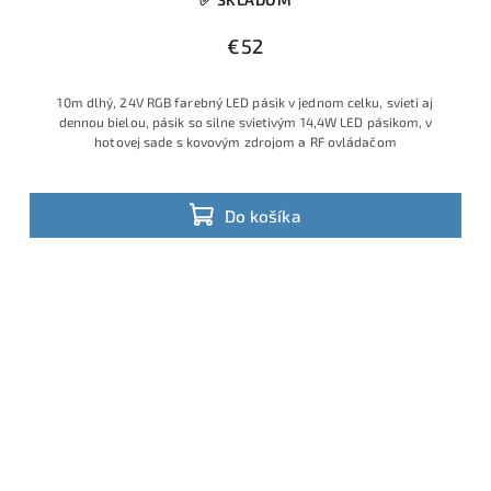
€52
10m dlhý, 24V RGB farebný LED pásik v jednom celku, svieti aj
dennou bielou, pásik so silne svietivým 14,4W LED pásikom, v
hotovej sade s kovovým zdrojom a RF ovládačom
Do košíka