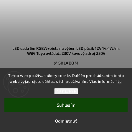
LED sada 5m RGBW+biela na výber, LED pásik 12V 14,4W/m,
WiFi Tuya ovládač, 230V kovový zdroj 230V
✅ SKLADOM
€54
Tento web používa súbory cookie. Ďalším prechádzaním tohto
webu vyjadrujete súhlas s ich používaním. Viac informácií
tu
.
Kompletný balík RGBW LED pásika 12V s výkonom 14,4 W/m a WiFi
Nastavenie
ovládaním cez aplikáciu Tuya. Obsahuje všetko potrebné na
okamžité zapojenie do zásuvky.
Súhlasím
Odmietnuť
Detail