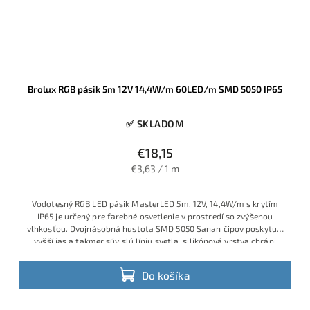
Brolux RGB pásik 5m 12V 14,4W/m 60LED/m SMD 5050 IP65
✅ SKLADOM
€18,15
€3,63 / 1 m
Vodotesný RGB LED pásik MasterLED 5m, 12V, 14,4W/m s krytím
IP65 je určený pre farebné osvetlenie v prostredí so zvýšenou
vlhkosťou. Dvojnásobná hustota SMD 5050 Sanan čipov poskytuje
vyšší jas a takmer súvislú líniu svetla, silikónová vrstva chráni
pásik pred vodou, oterom a nečistotami. Samolepiaca 3M páska
na medenom podklade zaručuje dobrý odvod tepla, pásik je
Do košíka
deliteľný každých 5 cm, stmievateľný a v kombinácii s vhodným
RGB ovládačom zvládne aj Dennú bielu farbu.