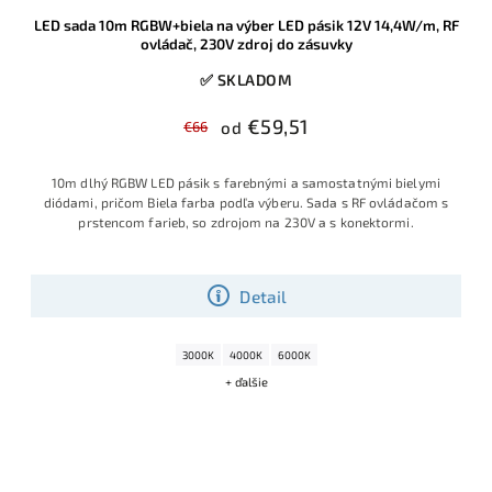
LED sada 10m RGBW+biela na výber LED pásik 12V 14,4W/m, RF
ovládač, 230V zdroj do zásuvky
✅ SKLADOM
€59,51
€66
od
10m dlhý RGBW LED pásik s farebnými a samostatnými bielymi
diódami, pričom Biela farba podľa výberu. Sada s RF ovládačom s
prstencom farieb, so zdrojom na 230V a s konektormi.
Detail
3000K
4000K
6000K
+ ďalšie