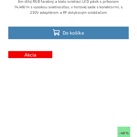
6m dlhý RGB farebný a bielo svietiaci LED pásik s príkonom
14,4W/m s vysokou svietivosťou, v hotovej sade s konektormi, s
230V adaptérom a RF dotykovým ovládačom
Do košíka
Akcia
–40 %