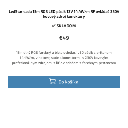
LedStar sada 15m RGB LED pásik 12V 14,4W/m RF ovládač 230V
kovový zdroj konektory
✅ SKLADOM
€49
15m dlhý RGB farebný a bielo svietiaci LED pásik s príkonom
14.4W/m, v hotovej sade s konektormi, s 230V kovovým
profesionálnym zdrojom, s RF ovládačom s farebným prstencom
Do košíka