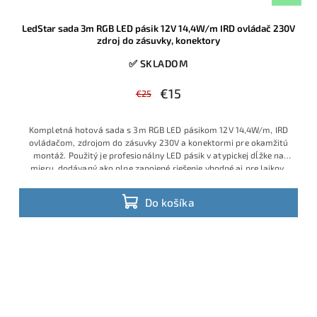
LedStar sada 3m RGB LED pásik 12V 14,4W/m IRD ovládač 230V
zdroj do zásuvky, konektory
✅ SKLADOM
€15
€25
Kompletná hotová sada s 3m RGB LED pásikom 12V 14,4W/m, IRD
ovládačom, zdrojom do zásuvky 230V a konektormi pre okamžitú
montáž. Použitý je profesionálny LED pásik v atypickej dĺžke na
mieru, dodávaný ako plne zapojené riešenie vhodné aj pre laikov,
ktorí chcú jednoduchú inštaláciu bez spájkovania a bez ďalšieho
príslušenstva. Ide o obľúbený model s veľmi dobrým pomerom
Do košíka
ceny, výkonu a praktickosti, ktorý je v ponuke v obmedzenom
množstve a patrí medzi vyhľadávané hotové RGB sady.
Výhodná
cena vďaka aktuálnej skladovej akcii.