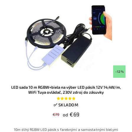
–12 %
LED sada 10 m RGBW+biela na výber LED pásik 12V 14,4W/m,
WiFi Tuya ovládač, 230V zdroj do zásuvky
✅ SKLADOM
€69
€79
od
10m dlhý RGBW LED pásik s farebnými a samostatnými bielymi