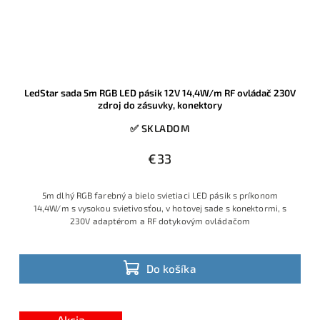
LedStar sada 5m RGB LED pásik 12V 14,4W/m RF ovládač 230V
zdroj do zásuvky, konektory
✅ SKLADOM
€33
5m dlhý RGB farebný a bielo svietiaci LED pásik s príkonom
14,4W/m s vysokou svietivosťou, v hotovej sade s konektormi, s
230V adaptérom a RF dotykovým ovládačom
Do košíka
Akcia