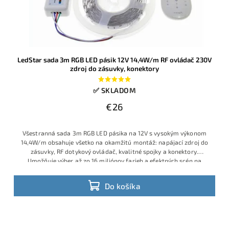
LedStar sada 3m RGB LED pásik 12V 14,4W/m RF ovládač 230V
zdroj do zásuvky, konektory
✅ SKLADOM
€26
Všestranná sada 3m RGB LED pásika na 12V s vysokým výkonom
14,4W/m obsahuje všetko na okamžitú montáž: napájací zdroj do
zásuvky, RF dotykový ovládač, kvalitné spojky a konektory.
Umožňuje výber až zo 16 miliónov farieb a efektných scén na
diaľku. Vhodné na podsvietenie nábytku, obývačky, vitrín, za TV
alebo dekoračné efekty v domácnosti.
Do košíka