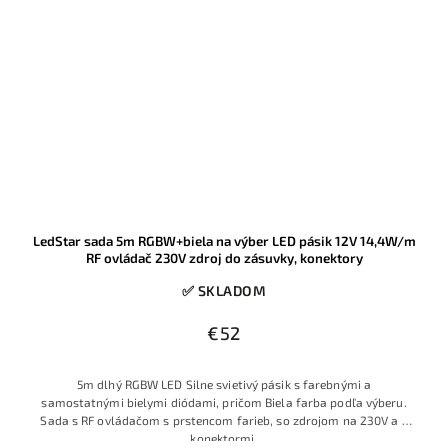
LedStar sada 5m RGBW+biela na výber LED pásik 12V 14,4W/m
RF ovládač 230V zdroj do zásuvky, konektory
✅ SKLADOM
€52
5m dlhý RGBW LED Silne svietivý pásik s farebnými a
samostatnými bielymi diódami, pričom Biela farba podľa výberu.
Sada s RF ovládačom s prstencom farieb, so zdrojom na 230V a s
konektormi.