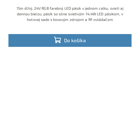
15m dlhý, 24V RGB farebný LED pásik v jednom celku, svieti aj
dennou bielou, pásik so silne svietivým 14,4W LED pásikom, v
hotovej sade s kovovým zdrojom a RF ovládačom
Do košíka