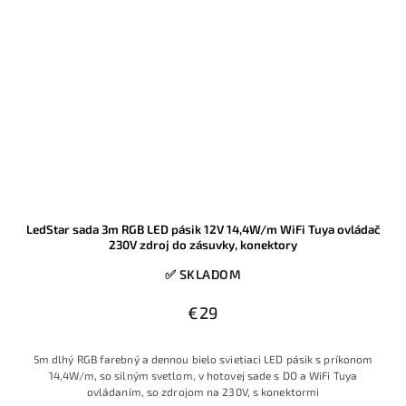
LedStar sada 3m RGB LED pásik 12V 14,4W/m WiFi Tuya ovládač
230V zdroj do zásuvky, konektory
✅ SKLADOM
€29
5m dlhý RGB farebný a dennou bielo svietiaci LED pásik s príkonom
14,4W/m, so silným svetlom, v hotovej sade s DO a WiFi Tuya
ovládaním, so zdrojom na 230V, s konektormi