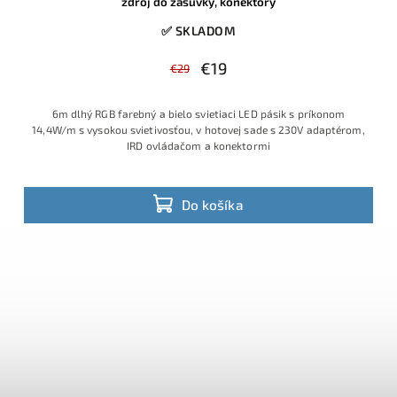
zdroj do zásuvky, konektory
✅ SKLADOM
€19
€29
6m dlhý RGB farebný a bielo svietiaci LED pásik s príkonom
14,4W/m s vysokou svietivosťou, v hotovej sade s 230V adaptérom,
IRD ovládačom a konektormi
Do košíka