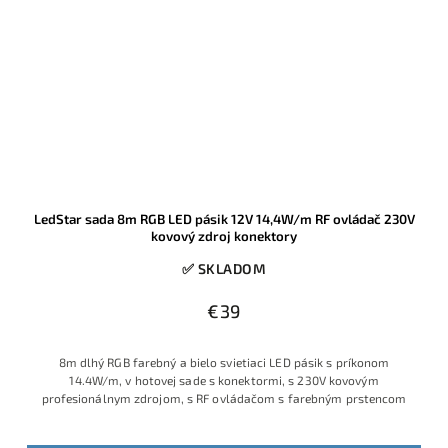
LedStar sada 8m RGB LED pásik 12V 14,4W/m RF ovládač 230V
kovový zdroj konektory
✅ SKLADOM
€39
8m dlhý RGB farebný a bielo svietiaci LED pásik s príkonom
14.4W/m, v hotovej sade s konektormi, s 230V kovovým
profesionálnym zdrojom, s RF ovládačom s farebným prstencom