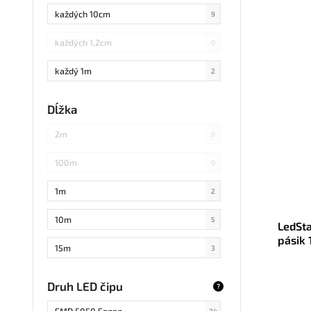
podsvi
každých 10cm
ale
9
každých 1,2cm
0
každý 1m
2
každých 3cm
0
Dĺžka
každých 20cm
0
2m
0
každých 4cm
0
100m
0
každých 2cm
0
1m
2
každých 17cm
0
10m
5
LedSt
pásik
5
0
15m
3
zd
každých 7,1cm
0
20m
0
Druh LED čipu
?
každých 1,5cm
0
25m
0
SMD 5050 Sanan
24