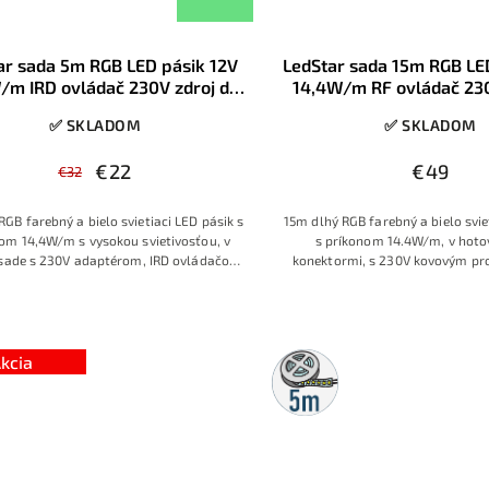
ar sada 5m RGB LED pásik 12V
LedStar sada 15m RGB LE
/m IRD ovládač 230V zdroj do
14,4W/m RF ovládač 23
zásuvky, konektory
zdroj konektor
✅ SKLADOM
✅ SKLADOM
€22
€49
€32
RGB farebný a bielo svietiaci LED pásik s
15m dlhý RGB farebný a bielo svie
om 14,4W/m s vysokou svietivosťou, v
s príkonom 14.4W/m, v hotov
 sade s 230V adaptérom, IRD ovládačom
konektormi, s 230V kovovým pr
ktormi. Kompletná 5 m RGB LED sada s
zdrojom, s RF ovládačom s fare
výkonným 12V pásikom 14,4 W/m, IRD
dačom, zdrojom do zásuvky 230 V a
ormi pre okamžité použitie. Použitý je
ionálny LED pásik s hustými diódami,
kcia
5m
čkovými čipmi Sanan a pevným PCB
rolka
dom s vyšším množstvom medi, vďaka
 lepšie znáša spájkovanie, menej sa
 a je vhodný aj pre náročnejšie projekty.
o obľúbený model medzi montážnymi
mi, ktorý ponúka vysoký výkon, nízku