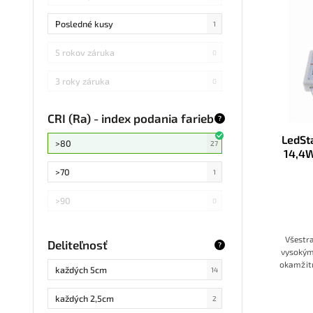
Posledné kusy
1
5 rokov záruka
0
3 roky záruka
0
CRI (Ra) - index podania farieb
?
LedSt
>80
27
14,4W
>70
1
>90
0
Všestr
Deliteľnosť
?
vysokým
okamžitú
každých 5cm
14
dotykov
Umožň
každých 2,5cm
2
ef