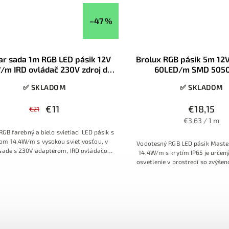
rebu a presné delenie po 2,5 cm pre
zchybné prispôsobenie priestoru.
–47 %
ar sada 1m RGB LED pásik 12V
Brolux RGB pásik 5m 1
/m IRD ovládač 230V zdroj do
60LED/m SMD 5050
zásuvky, konektory
✅ SKLADOM
✅ SKLADOM
€11
€18,15
€21
€3,63 / 1 m
RGB farebný a bielo svietiaci LED pásik s
om 14,4W/m s vysokou svietivosťou, v
Vodotesný RGB LED pásik Maste
 sade s 230V adaptérom, IRD ovládačom
14,4W/m s krytím IP65 je určen
a konektormi
osvetlenie v prostredí so zvýše
Dvojnásobná hustota SMD 5050
poskytuje vyšší jas a takmer súvis
silikónová vrstva chráni pásik
oterom a nečistotami. Samolep
na medenom podklade zaručuje
tepla, pásik je deliteľný kaž
stmievateľný a v kombinácii s