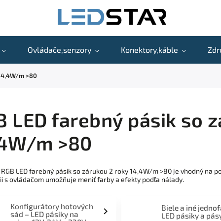
Ovládače,senzory
Konektory,káble
Zdr
 14,4W/m >80
 LED farebný pásik so z
,4W/m >80
 RGB LED farebný pásik so zárukou 2 roky 14,4W/m >80 je vhodný na pod
i s ovládačom umožňuje meniť farby a efekty podľa nálady.
Konfigurátory hotových
Biele a iné jedno
sád – LED pásiky na
LED pásiky a pás