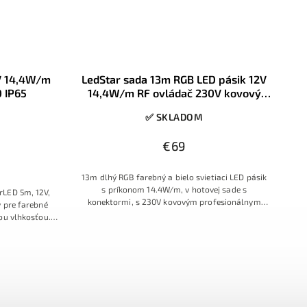
2V 14,4W/m
LedStar sada 13m RGB LED pásik 12V
 IP65
14,4W/m RF ovládač 230V kovový
zdroj, konektory
✅ SKLADOM
€69
13m dlhý RGB farebný a bielo svietiaci LED pásik
s príkonom 14.4W/m, v hotovej sade s
rLED 5m, 12V,
konektormi, s 230V kovovým profesionálnym
ý pre farebné
zdrojom, s RF ovládačom s farebným prstencom
nou vlhkosťou.
 Sanan čipov
lú líniu svetla,
 pred vodou,
iaca 3M páska
 dobrý odvod
dých 5 cm,
 vhodným RGB