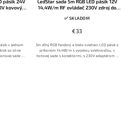
D pásik 24V
LedStar sada 5m RGB LED pásik 12V
0V kovový
14,4W/m RF ovládač 230V zdroj do
zásuvky, konektory
✅ SKLADOM
€33
ásik v jednom
5m dlhý RGB farebný a bielo svietiaci LED pásik s
ásik so silne
príkonom 14,4W/m s vysokou svietivosťou, v
hotovej sade s
hotovej sade s konektormi, s 230V adaptérom a
ládačom
RF dotykovým ovládačom