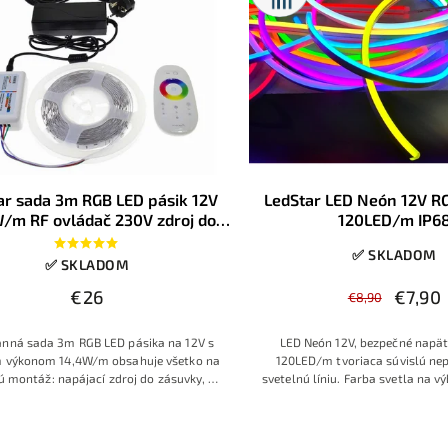
ar sada 3m RGB LED pásik 12V
LedStar LED Neón 12V R
/m RF ovládač 230V zdroj do
120LED/m IP6
zásuvky, konektory
✅ SKLADOM
✅ SKLADOM
€26
€7,90
€8,90
anná sada 3m RGB LED pásika na 12V s
LED Neón 12V, bezpečné napät
 výkonom 14,4W/m obsahuje všetko na
120LED/m tvoriaca súvislú ne
 montáž: napájací zdroj do zásuvky, RF
svetelnú líniu. Farba svetla na v
ý ovládač, kvalitné spojky a konektory.
256 farieb, vrátane bielej
uje výber až zo 16 miliónov farieb a
ektných scén na diaľku. Vhodné na