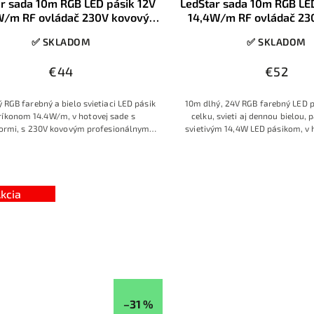
r sada 10m RGB LED pásik 12V
LedStar sada 10m RGB LE
W/m RF ovládač 230V kovový
14,4W/m RF ovládač 23
zdroj konektory
zdroj
✅ SKLADOM
✅ SKLADOM
€44
€52
 RGB farebný a bielo svietiaci LED pásik
10m dlhý, 24V RGB farebný LED p
ríkonom 14.4W/m, v hotovej sade s
celku, svieti aj dennou bielou, p
ormi, s 230V kovovým profesionálnym
svietivým 14,4W LED pásikom, v 
, s RF ovládačom s farebným prstencom
kovovým zdrojom a RF ov
kcia
–31 %