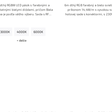
dlhý RGBW LED pásik s farebnými a
6m dlhý RGB farebný a bielo svieti
atnými bielymi diódami, pričom Biela
príkonom 14,4W/m s vysokou svi
ba je podľa vášho výberu. Sada s RF
hotovej sade s konektormi, s 23
om s prstencom farieb, so zdrojom na
RF dotykovým ovláda
230V a s konektormi.
3000K
4000K
6000K
+ ďalšie