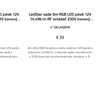
D pásik 12V
LedStar sada 8m RGB LED pásik 12V
0V kovový
14,4W/m RF ovládač 230V kovový
y
zdroj konektory
✅ SKLADOM
€39
tiaci LED pásik
8m dlhý RGB farebný a bielo svietiaci LED pásik s
ej sade s
príkonom 14.4W/m, v hotovej sade s konektormi,
ofesionálnym
s 230V kovovým profesionálnym zdrojom, s RF
bným prstencom
ovládačom s farebným prstencom