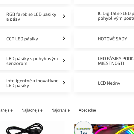
mieru 12V, 24V a 230V
IC Digitálne LED 
RGB farebné LED pásiky
pohyblivým pos
a pásy
svetom
CCT LED pásiky
HOTOVÉ SADY
LED pásiky s pohybovým
LED PÁSIKY POD
senzorom
MIESTNOSTI
Inteligentné a inovatívne
LED Neóny
LED pásiky
anejšie
Najlacnejšie
Najdrahšie
Abecedne
Metrážny
predaj