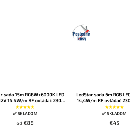
etenie nábytku, obývačky, vitrín, za TV
bo dekoračné efekty v domácnosti.
Posledné
kusy
ar sada 15m RGBW+6000K LED
LedStar sada 6m RGB LED
 12V 14,4W/m RF ovládač 230V
14,4W/m RF ovládač 230
roj do zásuvky, konektory
zásuvky, konekt
✅ SKLADOM
✅ SKLADOM
€88
€45
od