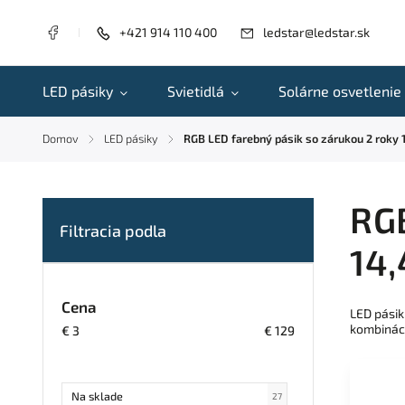
+421 914 110 400
ledstar@ledstar.sk
LED pásiky
Svietidlá
Solárne osvetlenie
Domov
LED pásiky
RGB LED farebný pásik so zárukou 2 roky
/
/
RGB
14
Cena
LED pásik
kombináci
€
3
€
129
Na sklade
27