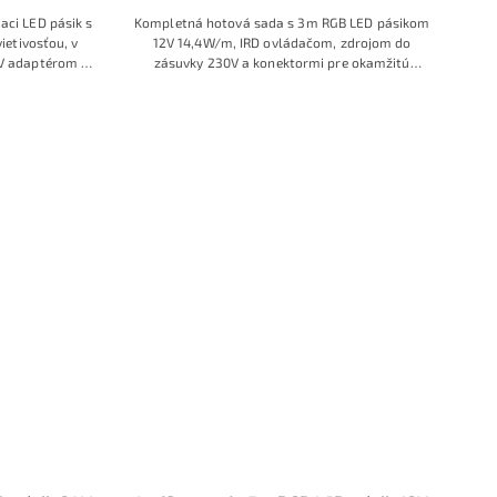
aci LED pásik s
Kompletná hotová sada s 3m RGB LED pásikom
etivosťou, v
12V 14,4W/m, IRD ovládačom, zdrojom do
0V adaptérom a
zásuvky 230V a konektormi pre okamžitú
čom
montáž. Použitý je profesionálny LED pásik v
atypickej dĺžke na mieru, dodávaný ako plne
zapojené riešenie vhodné aj pre laikov, ktorí chcú
jednoduchú inštaláciu bez spájkovania a bez
ďalšieho príslušenstva. Ide o obľúbený model s
veľmi dobrým pomerom ceny, výkonu a
praktickosti, ktorý je v ponuke v obmedzenom
množstve a patrí medzi vyhľadávané hotové RGB
sady.
Výhodná cena vďaka aktuálnej skladovej
akcii.