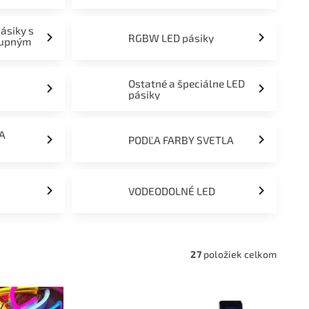
pásiky s
RGBW LED pásiky
tupným
Ostatné a špeciálne LED
pásiky
ĽA
PODĽA FARBY SVETLA
VODEODOLNÉ LED
27
položiek celkom