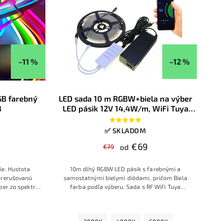
–11 %
–12 %
GB farebný
LED sada 10 m RGBW+biela na výber
8
LED pásik 12V 14,4W/m, WiFi Tuya
ovládač, 230V zdroj do zásuvky
✅ SKLADOM
€69
€79
od
ie. Hustota
10m dlhý RGBW LED pásik s farebnými a
prerušovanú
samostatnými bielymi diódami, pričom Biela
ýber zo spektra
farba podľa výberu. Sada s RF WiFi Tuya
 farby.
ovládačom, so zdrojom na 230V a s konektormi.