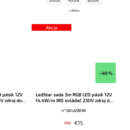
3000K
4000K
6000K
+ ďalšie
Akcia
–40 %
 pásik 12V
LedStar sada 3m RGB LED pásik 12V
V zdroj do
14,4W/m IRD ovládač 230V zdroj do
ory
zásuvky, konektory
✅ SKLADOM
€15
€25