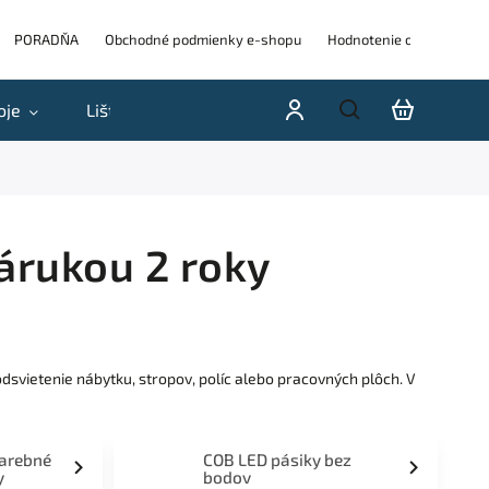
PORADŇA
Obchodné podmienky e-shopu
Hodnotenie obchodu
oje
Lišty
Akcie a výpredaje
Blog
H
árukou 2 roky
svietenie nábytku, stropov, políc alebo pracovných plôch. V
farebné
COB LED pásiky bez
y
bodov