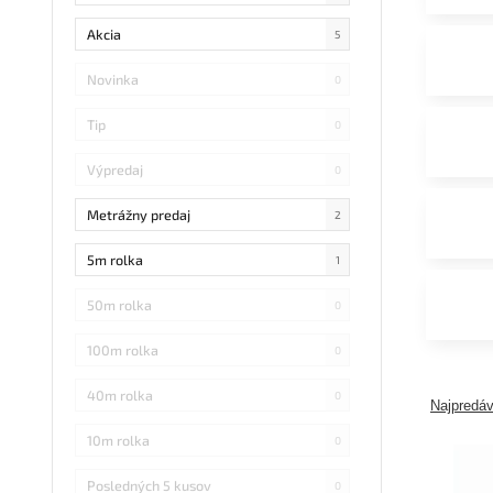
Akcia
5
Novinka
0
Tip
0
Výpredaj
0
Metrážny predaj
2
5m rolka
1
50m rolka
0
100m rolka
0
40m rolka
0
Najpredáv
10m rolka
0
Posledných 5 kusov
0