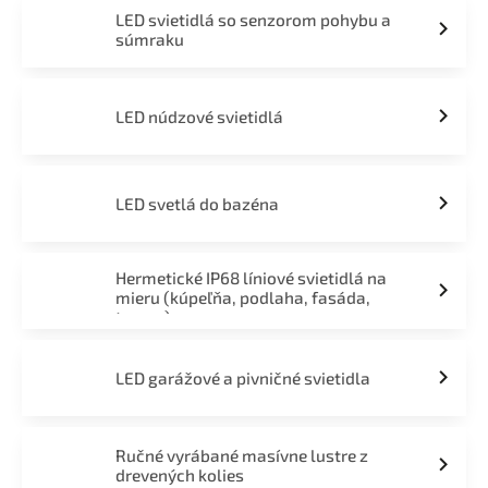
LED svietidlá so senzorom pohybu a
súmraku
LED núdzové svietidlá
LED svetlá do bazéna
Hermetické IP68 líniové svietidlá na
mieru (kúpeľňa, podlaha, fasáda,
terasa)
LED garážové a pivničné svietidla
Ručné vyrábané masívne lustre z
drevených kolies