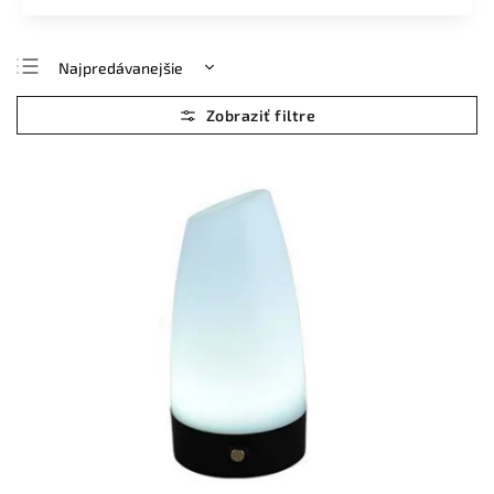
Najpredávanejšie
Najlacnejšie
Najdrahšie
Abecedne