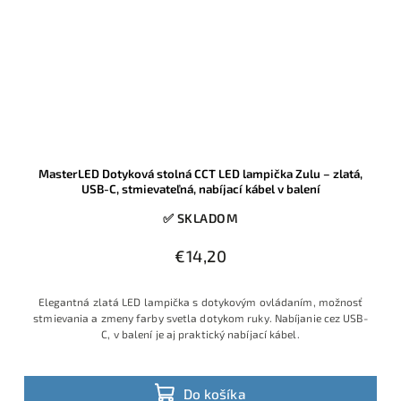
MasterLED Dotyková stolná CCT LED lampička Zulu – zlatá,
USB-C, stmievateľná, nabíjací kábel v balení
✅ SKLADOM
€14,20
Elegantná zlatá LED lampička s dotykovým ovládaním, možnosť
stmievania a zmeny farby svetla dotykom ruky. Nabíjanie cez USB-
C, v balení je aj praktický nabíjací kábel.
Do košíka