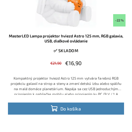
–22 %
MasterLED Lampa projektor hviezd Astro 125 mm, RGB galaxia,
USB, diaľkové ovládanie
✅ SKLADOM
€16,90
€21,90
Kompaktný projektor hviezd Astro 125 mm vytvára farebnú RGB
projekciu galaxií na strop a steny a zmení detskú izbu alebo spálňu
na malé domáce planetárium. Napája sa cez USB jednoduchým
pripojením k nabíjačke mobilu alebo pripojením ku PC (9 V / 1 A
adaptér), má mechanické tlačidlo aj diaľkové ovládanie a ponúka
viac režimov svietenia. Projektor
ideálny ako nočná lampička.
Do košíka