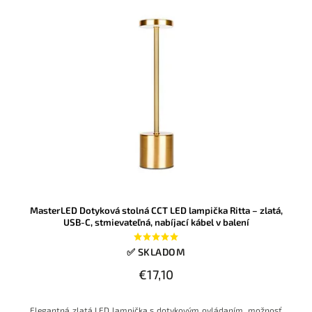
MasterLED Dotyková stolná CCT LED lampička Ritta – zlatá,
USB-C, stmievateľná, nabíjací kábel v balení
✅ SKLADOM
€17,10
Elegantná zlatá LED lampička s dotykovým ovládaním, možnosť