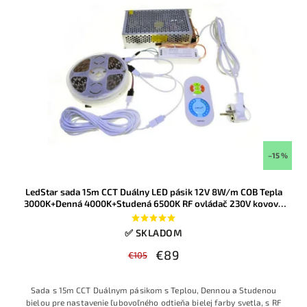
–15 %
LedStar sada 15m CCT Duálny LED pásik 12V 8W/m COB Tepla
3000K+Denná 4000K+Studená 6500K RF ovládač 230V kovový
zdroj
✅ SKLADOM
€89
€105
Sada s 15m CCT Duálnym pásikom s Teplou, Dennou a Studenou
bielou pre nastavenie ľubovoľného odtieňa bielej farby svetla, s RF