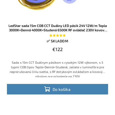
LedStar sada 15m COB CCT Duálny LED pásik 24V 12W/m Tepla
3000K+Denná 4000K+Studená 6500K RF ovládač 230V kovový
zdroj
✅ SKLADOM
€122
Sada s 15m CCT Duálnym pásikom s vysokým 12W výkonom, s 3
typmi COB čipov Teplá+Denná+Studená, zaliate v luminofóre pre
neprerušovanú líniu svetla, s RF dotykovým ovládačom a kovovým
zdrojom pre pripojenie na 230V
Profesionálna CCT COB LED sada s dĺžkou 15 m v 24 V prevedení, s
príkonom 12 W/m, umožňuje plynulé ladenie bieleho svetla od
Do košíka
teplej 3000K cez dennú 4000K až po studenú 6500K. Súčasťou je
robustný kovový napájací zdroj 230V/24V a RF ovládač s
možnosťou regulácie jasu aj teploty farby – všetko zapojené a
pripravené na okamžité použitie.