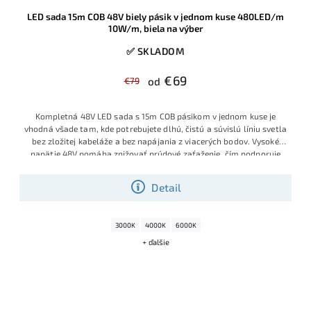
LED sada 15m COB 48V biely pásik v jednom kuse 480LED/m
10W/m, biela na výber
✅ SKLADOM
€69
€79
od
Kompletná 48V LED sada s 15m COB pásikom v jednom kuse je
vhodná všade tam, kde potrebujete dlhú, čistú a súvislú líniu svetla
bez zložitej kabeláže a bez napájania z viacerých bodov. Vysoké
napätie 48V pomáha znižovať prúdové zaťaženie, čím podporuje
stabilný jas, jednoduchšiu montáž a dlhodobú spoľahlivosť celej
inštalácie.
Detail
3000K
4000K
6000K
+ ďalšie