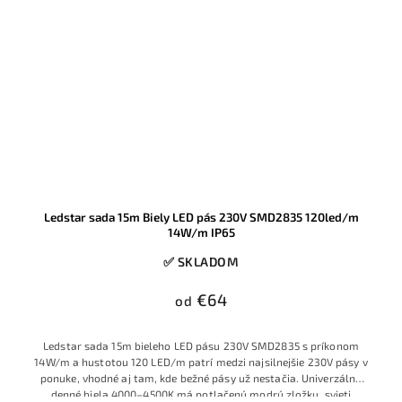
Ledstar sada 15m Biely LED pás 230V SMD2835 120led/m
14W/m IP65
✅ SKLADOM
€64
od
Ledstar sada 15m bieleho LED pásu 230V SMD2835 s príkonom
14W/m a hustotou 120 LED/m patrí medzi najsilnejšie 230V pásy v
ponuke, vhodné aj tam, kde bežné pásy už nestačia. Univerzálna
denné biela 4000–4500K má potlačenú modrú zložku, svieti