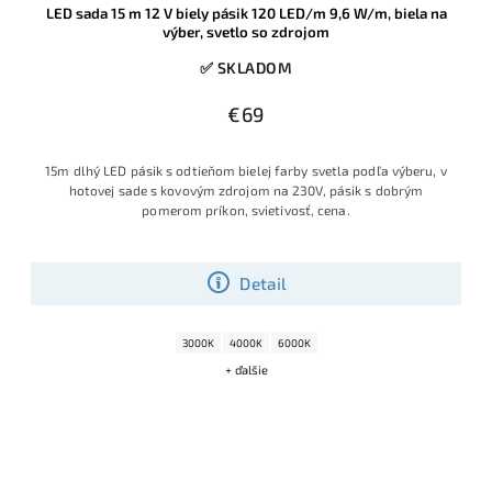
LED sada 15 m 12 V biely pásik 120 LED/m 9,6 W/m, biela na
výber, svetlo so zdrojom
✅ SKLADOM
€69
15m dlhý LED pásik s odtieňom bielej farby svetla podľa výberu, v
hotovej sade s kovovým zdrojom na 230V, pásik s dobrým
pomerom príkon, svietivosť, cena.
Detail
3000K
4000K
6000K
+ ďalšie