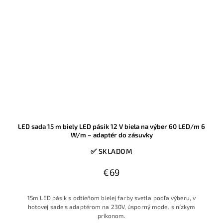
LED sada 15 m biely LED pásik 12 V biela na výber 60 LED/m 6
W/m – adaptér do zásuvky
✅ SKLADOM
€69
15m LED pásik s odtieňom bielej farby svetla podľa výberu, v
hotovej sade s adaptérom na 230V, úsporný model s nízkym
príkonom.