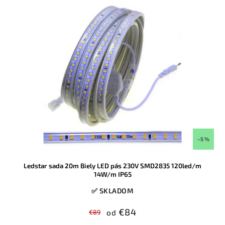
–5 %
Ledstar sada 20m Biely LED pás 230V SMD2835 120led/m
14W/m IP65
✅ SKLADOM
€84
€89
od