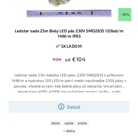
–16 %
Ledstar sada 25m Biely LED pás 230V SMD2835 120led/m
14W/m IP65
✅ SKLADOM
€104
€124
od
Ledstar sada 25m bieleho LED pásu 230V SMD2835 s príkonom
14W/m a hustotou 120 LED/m patrí medzi najsilnejšie 230V pásy v
ponuke, vhodné aj tam, kde bežné pásy už nestačia. Univerzálna
denné biela 4000–4500K má potlačenú modrú zložku, svieti
príjemne prirodzene a vďaka kompletne zapojenej sade je pás
pripravený na okamžité použitie – prípadne ho môžete podľa
Detail
potreby skracovať po každých 20 cm.
3000K
4000K
6000K
+ ďalšie