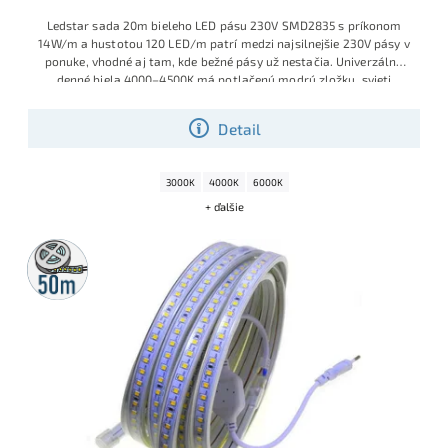
Ledstar sada 20m bieleho LED pásu 230V SMD2835 s príkonom
14W/m a hustotou 120 LED/m patrí medzi najsilnejšie 230V pásy v
ponuke, vhodné aj tam, kde bežné pásy už nestačia. Univerzálna
denné biela 4000–4500K má potlačenú modrú zložku, svieti
príjemne prirodzene a vďaka kompletne zapojenej sade je pás
pripravený na okamžité použitie – prípadne ho môžete podľa
Detail
potreby skracovať po každých 20 cm.
3000K
4000K
6000K
+ ďalšie
50m
rolka