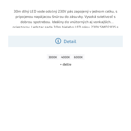
30m dlhý LED vode odolný 230V pás zapojený v jednom celku, s
pripojenou napájacou šnúrou do zásuvky. Vysoká svietivosť s
dobrou spotrebou. Ideálny do vnútorných aj vonkajších
priestorov. Ledstar sada 30m bieleho LED pásu 230V SMD2835 s
príkonom 14W/m a hustotou 120 LED/m patrí medzi najsilnejšie
230V pásy v ponuke, vhodné aj tam, kde bežné pásy už nestačia.
Detail
Univerzálna denné biela 4000–4500K má potlačenú modrú zložku,
svieti príjemne prirodzene a vďaka kompletne zapojenej sade je pás
pripravený na okamžité použitie – prípadne ho môžete podľa
3000K
4000K
6000K
potreby skracovať po každých 20 cm.
+ ďalšie