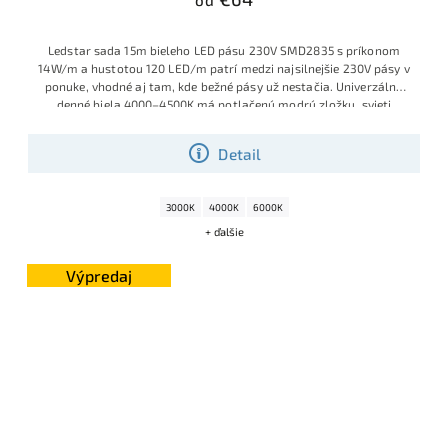
od
Ledstar sada 15m bieleho LED pásu 230V SMD2835 s príkonom
14W/m a hustotou 120 LED/m patrí medzi najsilnejšie 230V pásy v
ponuke, vhodné aj tam, kde bežné pásy už nestačia. Univerzálna
denné biela 4000–4500K má potlačenú modrú zložku, svieti
príjemne prirodzene a vďaka kompletne zapojenej sade je pás
pripravený na okamžité použitie – prípadne ho môžete podľa
Detail
potreby skracovať po každých 20 cm.
3000K
4000K
6000K
+ ďalšie
Výpredaj