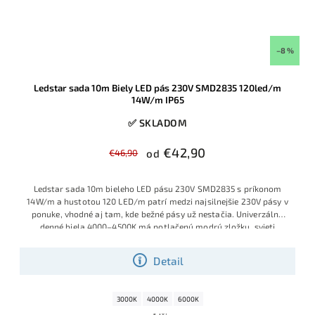
–8 %
Ledstar sada 10m Biely LED pás 230V SMD2835 120led/m
14W/m IP65
✅ SKLADOM
€42,90
€46,90
od
Ledstar sada 10m bieleho LED pásu 230V SMD2835 s príkonom
14W/m a hustotou 120 LED/m patrí medzi najsilnejšie 230V pásy v
ponuke, vhodné aj tam, kde bežné pásy už nestačia. Univerzálna
denné biela 4000–4500K má potlačenú modrú zložku, svieti
príjemne prirodzene a vďaka kompletne zapojenej sade je pás
pripravený na okamžité použitie – prípadne ho môžete podľa
Detail
potreby skracovať po každých 20 cm.
3000K
4000K
6000K