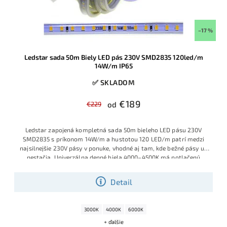
–17 %
Ledstar sada 50m Biely LED pás 230V SMD2835 120led/m
14W/m IP65
✅ SKLADOM
€189
€229
od
Ledstar zapojená kompletná sada 50m bieleho LED pásu 230V
SMD2835 s príkonom 14W/m a hustotou 120 LED/m patrí medzi
najsilnejšie 230V pásy v ponuke, vhodné aj tam, kde bežné pásy už
nestačia. Univerzálna denné biela 4000–4500K má potlačenú
modrú zložku, svieti príjemne prirodzene a vďaka kompletne
zapojenej sade je pás pripravený na okamžité použitie – prípadne
Detail
ho môžete podľa potreby skracovať po každých 20 cm.
3000K
4000K
6000K
+ ďalšie