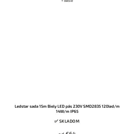
+ ďalšie
Ledstar sada 15m Biely LED pás 230V SMD2835 120led/m
14W/m IP65
✅ SKLADOM
€64