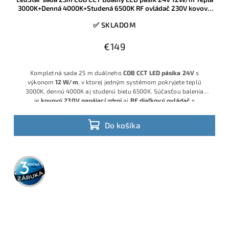
3000K+Denná 4000K+Studená 6500K RF ovládač 230V kovový
zdroj
✅ SKLADOM
€149
Kompletná sada 25 m duálneho
COB CCT LED pásika 24V
s
výkonom
12 W/m
, v ktorej jedným systémom pokryjete teplú
3000K, dennú 4000K aj studenú bielu 6500K. Súčasťou balenia
je
kovový 230V napájací zdroj
aj
RF diaľkový ovládač
s
možnosťou plynule meniť farebnú teplotu a jas, ideálna voľba pre
flexibilné osvetlenie obytných aj komerčných interiérov.
Do košíka
3 roky
záruka