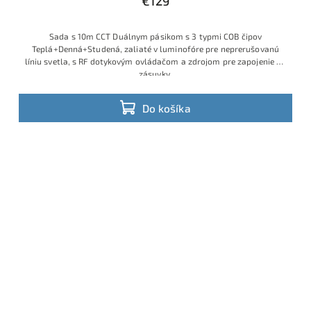
€129
Sada s 10m CCT Duálnym pásikom s 3 typmi COB čipov
Teplá+Denná+Studená, zaliaté v luminofóre pre neprerušovanú
líniu svetla, s RF dotykovým ovládačom a zdrojom pre zapojenie do
zásuvky.
Do košíka