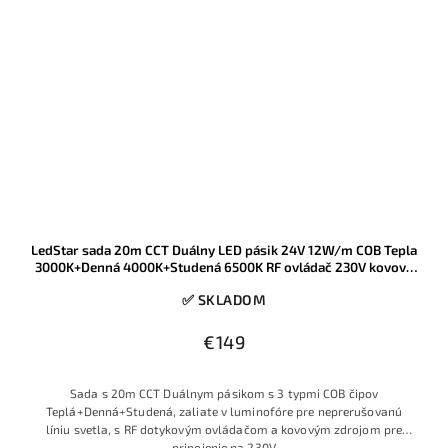
LedStar sada 20m CCT Duálny LED pásik 24V 12W/m COB Tepla
3000K+Denná 4000K+Studená 6500K RF ovládač 230V kovový
zdroj
✅ SKLADOM
€149
Sada s 20m CCT Duálnym pásikom s 3 typmi COB čipov
Teplá+Denná+Studená, zaliate v luminofóre pre neprerušovanú
líniu svetla, s RF dotykovým ovládačom a kovovým zdrojom pre
pripojenie na 230V