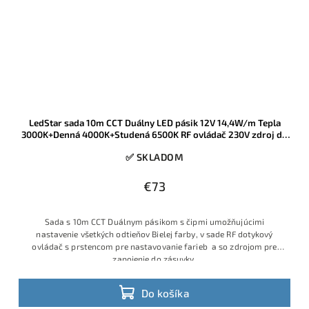
LedStar sada 10m CCT Duálny LED pásik 12V 14,4W/m Tepla
3000K+Denná 4000K+Studená 6500K RF ovládač 230V zdroj do
zásuvky
✅ SKLADOM
€73
Sada s 10m CCT Duálnym pásikom s čipmi umožňujúcimi
nastavenie všetkých odtieňov Bielej farby, v sade RF dotykový
ovládač s prstencom pre nastavovanie farieb a so zdrojom pre
zapojenie do zásuvky.
Do košíka