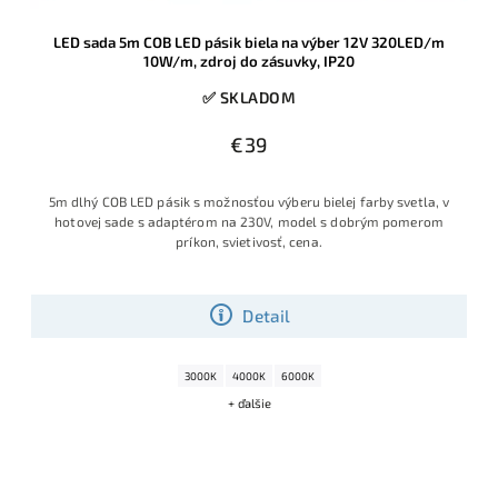
LED sada 5m COB LED pásik biela na výber 12V 320LED/m
10W/m, zdroj do zásuvky, IP20
✅ SKLADOM
€39
5m dlhý COB LED pásik s možnosťou výberu bielej farby svetla, v
hotovej sade s adaptérom na 230V, model s dobrým pomerom
príkon, svietivosť, cena.
Detail
3000K
4000K
6000K
+ ďalšie