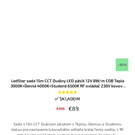
–15 %
LedStar sada 15m CCT Duálny LED pásik 12V 8W/m COB Tepla
3000K+Denná 4000K+Studená 6500K RF ovládač 230V kovový
zdroj
✅ SKLADOM
€89
€105
Sada s 15m CCT Duálnym pásikom s Teplou, Dennou a Studenou
bielou pre nastavenie ľubovoľného odtieňa bielej farby svetla, s RF
dotykovým ovládačom a zdrojom pre zapojenie do zásuvky.