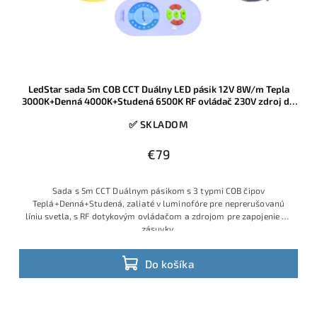
LedStar sada 5m COB CCT Duálny LED pásik 12V 8W/m Tepla
3000K+Denná 4000K+Studená 6500K RF ovládač 230V zdroj do
zásuvky
✅ SKLADOM
€79
Sada s 5m CCT Duálnym pásikom s 3 typmi COB čipov
Teplá+Denná+Studená, zaliaté v luminofóre pre neprerušovanú
líniu svetla, s RF dotykovým ovládačom a zdrojom pre zapojenie do
zásuvky.
Do košíka