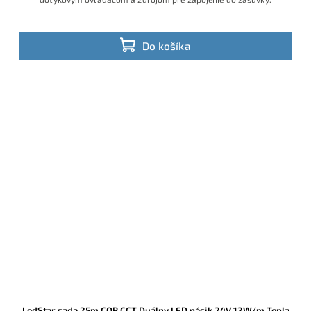
Do košíka
LedStar sada 25m COB CCT Duálny LED pásik 24V 12W/m Tepla