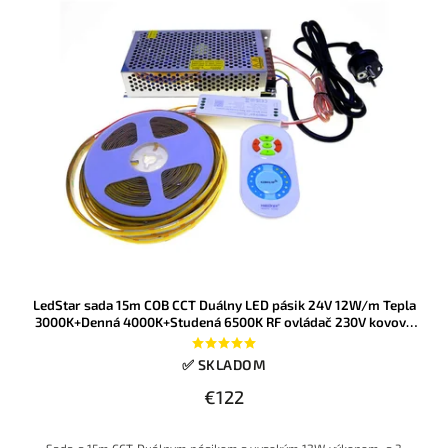
LedStar sada 15m COB CCT Duálny LED pásik 24V 12W/m Tepla
3000K+Denná 4000K+Studená 6500K RF ovládač 230V kovový
zdroj
✅ SKLADOM
€122