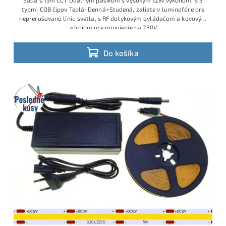
Sada s 15m CCT Duálnym pásikom s vysokým 12W výkonom, s 3
typmi COB čipov Teplá+Denná+Studená, zaliate v luminofóre pre
neprerušovanú líniu svetla, s RF dotykovým ovládačom a kovovým
zdrojom pre pripojenie na 230V
Profesionálna CCT COB LED sada s dĺžkou 15 m v 24 V prevedení, s
príkonom 12 W/m, umožňuje plynulé ladenie bieleho svetla od
Do košíka
teplej 3000K cez dennú 4000K až po studenú 6500K. Súčasťou je
robustný kovový napájací zdroj 230V/24V a RF ovládač s
možnosťou regulácie jasu aj teploty farby – všetko zapojené a
pripravené na okamžité použitie.
Posledné
kusy