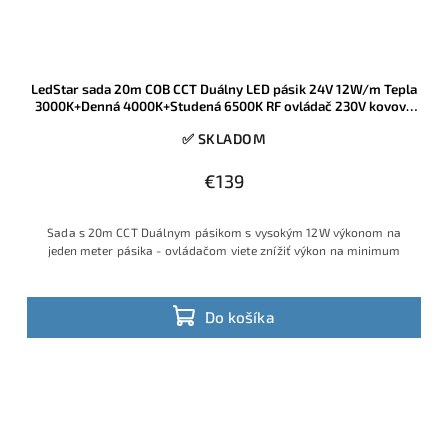
LedStar sada 20m COB CCT Duálny LED pásik 24V 12W/m Tepla
3000K+Denná 4000K+Studená 6500K RF ovládač 230V kovový
zdroj
✅ SKLADOM
€139
Sada s 20m CCT Duálnym pásikom s vysokým 12W výkonom na
jeden meter pásika - ovládačom viete znížiť výkon na minimum
Do košíka