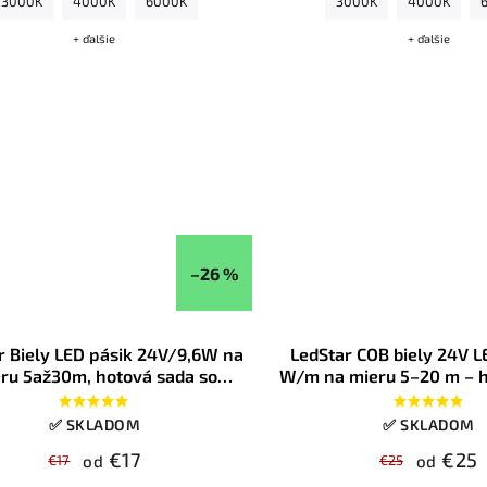
3000K
4000K
6000K
3000K
4000K
+ ďalšie
+ ďalšie
–26 %
r Biely LED pásik 24V/9,6W na
LedStar COB biely 24V L
ru 5až30m, hotová sada so
W/m na mieru 5–20 m – 
zdrojom, konfigurátor
so zdrojom, farba bielej
konfigurátor
✅ SKLADOM
✅ SKLADOM
€17
€25
€17
od
€25
od