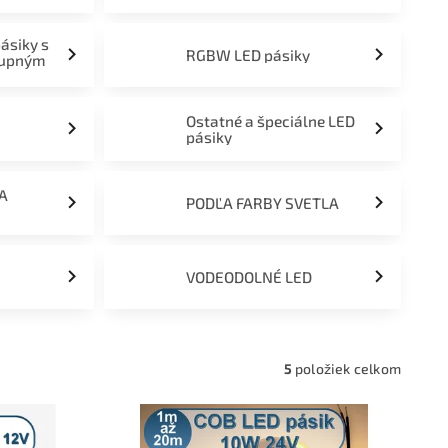
pásiky s
RGBW LED pásiky
tupným
Ostatné a špeciálne LED
pásiky
ĽA
PODĽA FARBY SVETLA
VODEODOLNÉ LED
5
položiek celkom