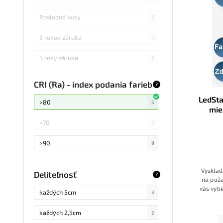
Posledné kusy
0
5 rokov záruka
0
3 roky záruka
0
CRI (Ra) - index podania farieb
?
LedSta
>80
5
mie
zdr
>70
0
>90
9
Vysklad
Deliteľnosť
?
na poža
vás vybe
každých 5cm
3
dostane
každých 2,5cm
2