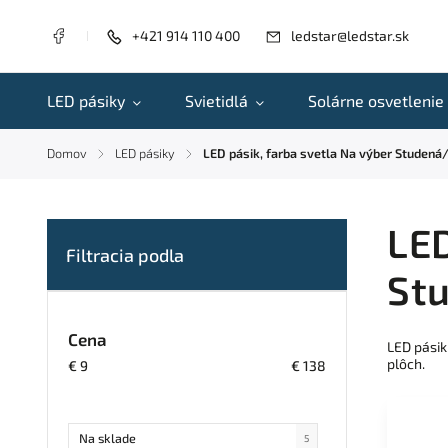
+421 914 110 400
ledstar@ledstar.sk
LED pásiky
Svietidlá
Solárne osvetlenie
Domov
LED pásiky
LED pásik, farba svetla Na výber Studená
/
/
LED
St
Cena
LED pásik
plôch.
€
9
€
138
Na sklade
5