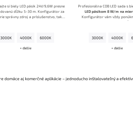
ajte si biely LED pásik 24V/9,6W presne
Profesionálna COB LED sada s b
dovanú dĺžku 5–30 m. Konfigurátor za
LED pásikom 8 W/m na mie
rie správny zdroj a príslušenstvo, takže
Konfigurátor vám vždy ponúkn
te hotovú sadu pripravenú na okamžitú
kompatibilné so zvolenou dĺžko
montáž
.
výbere neurobíte chybu a dostan
pripravenú na montá
3000K
4000K
6000K
3000K
4000K
+ ďalšie
+ ďalšie
e domáce aj komerčné aplikácie – jednoducho inštalovateľný a efektív