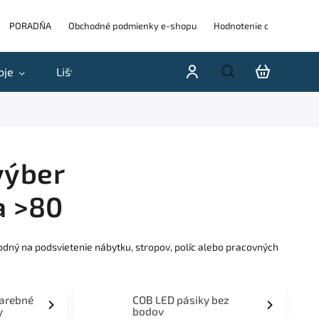
PORADŇA
Obchodné podmienky e-shopu
Hodnotenie obchodu
oje
Lišty
Akcie a výpredaje
Blog
H
výber
a >80
odný na podsvietenie nábytku, stropov, políc alebo pracovných
farebné
COB LED pásiky bez
y
bodov