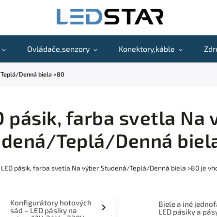
Ovládače,senzory
Konektory,káble
Zdr
/Teplá/Denná biela >80
 pásik, farba svetla Na 
udená/Teplá/Denná biel
 LED pásik, farba svetla Na výber Studená/Teplá/Denná biela >80 je vh
Konfigurátory hotových
Biele a iné jedno
sád – LED pásiky na
LED pásiky a pás