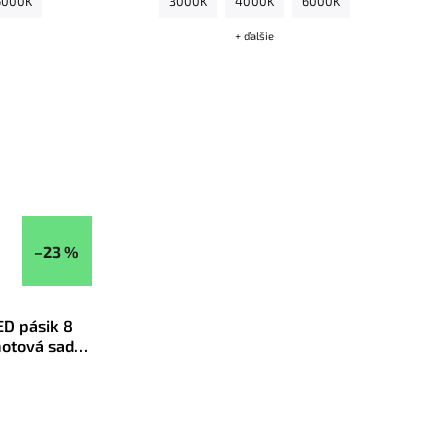
6000K
3000K
4000K
6000K
dostanete hotovú sadu pripravenú na okamžitú
montáž
.
+ ďalšie
–23 %
ED pásik 8
hotová sada
 na výber -