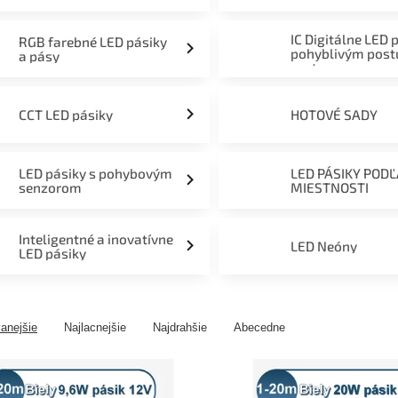
mieru 12V, 24V a 230V
IC Digitálne LED 
RGB farebné LED pásiky
pohyblivým pos
a pásy
svetom
CCT LED pásiky
HOTOVÉ SADY
LED pásiky s pohybovým
LED PÁSIKY POD
senzorom
MIESTNOSTI
Inteligentné a inovatívne
LED Neóny
LED pásiky
anejšie
Najlacnejšie
Najdrahšie
Abecedne