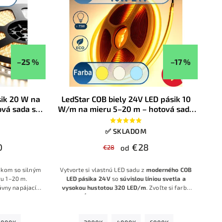
–25 %
–17 %
sik 20 W na
LedStar COB biely 24V LED pásik 10
ová sada so
W/m na mieru 5–20 m – hotová sada
a výber -
so zdrojom, farba bielej na výber
✅ SKLADOM
0
€28
€28
od
ikom so silným
Vytvorte si vlastnú LED sadu z
moderného COB
u 1–20 m.
LED pásika 24 V
so
súvislou líniou svetla a
ávny napájací
vysokou hustotou 320 LED/m
. Zvoľte si farbu
stanete hotovú
svetla,
dĺžku od 5 m do 20 m
a typ napájacieho
ahlivú montáž.
zdroja. Ideálne riešenie za, k
onfigurátor za vás
vyberie správny zdroj a príslušenstvo, takže