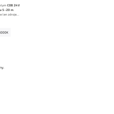
ielym
COB 24V
ru 5–20 m
.
e len zdroje
u, takže pri
ete hotovú sadu
ž.
6000K
ny.