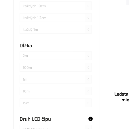
každých 10cm
0
každých 1,2cm
0
každý 1m
0
každých 3cm
0
Dĺžka
každých 20cm
0
2m
0
každých 4cm
0
100m
0
každých 2cm
0
1m
0
každých 17cm
0
10m
0
Ledsta
mie
5
0
15m
0
každých 7,1cm
0
20m
0
Druh LED čipu
?
každých 1,5cm
0
25m
0
SMD 5050 Sanan
0