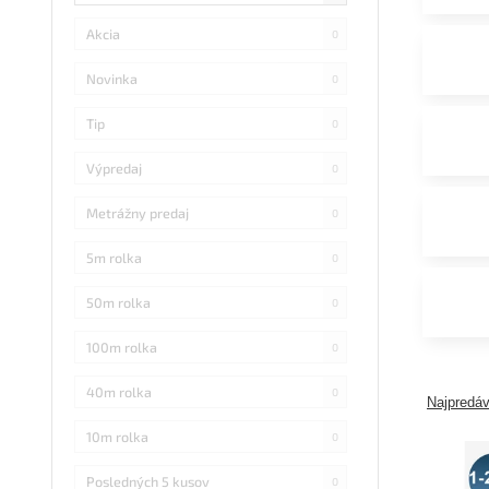
Akcia
0
Novinka
0
Tip
0
Výpredaj
0
Metrážny predaj
0
5m rolka
0
50m rolka
0
100m rolka
0
40m rolka
0
Najpredáv
10m rolka
0
Posledných 5 kusov
0