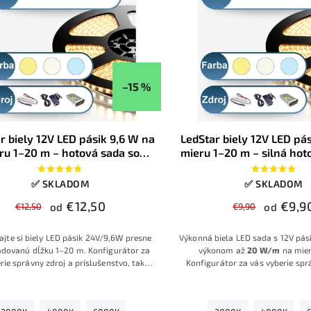
–15 %
r biely 12V LED pásik 9,6 W na
LedStar biely 12V LED pá
ru 1–20 m – hotová sada so
mieru 1–20 m – silná hot
ojom, farba bielej na výber,
zdrojom, farba bielej n
konfigurátor
konfigurátor
✅ SKLADOM
✅ SKLADOM
€12,50
€9,9
€12,50
od
€9,90
od
ajte si biely LED pásik 24V/9,6W presne
Výkonná biela LED sada s 12V pás
dovanú dĺžku 1–20 m. Konfigurátor za
výkonom až
20 W/m
na mier
rie správny zdroj a príslušenstvo, takže
Konfigurátor za vás vyberie spr
te hotovú sadu pripravenú na okamžitú
zdroj aj príslušenstvo, takže do
montáž
.
sadu pripravenú na rýchlu a spoľ