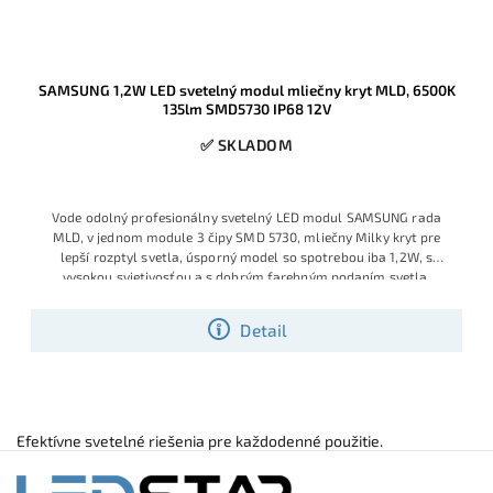
SAMSUNG 1,2W LED svetelný modul mliečny kryt MLD, 6500K
135lm SMD5730 IP68 12V
✅ SKLADOM
Vode odolný profesionálny svetelný LED modul SAMSUNG rada
MLD, v jednom module 3 čipy SMD 5730, mliečny Milky kryt pre
lepší rozptyl svetla, úsporný model so spotrebou iba 1,2W, s
vysokou svietivosťou a s dobrým farebným podaním svetla.
Detail
Efektívne svetelné riešenia pre každodenné použitie.