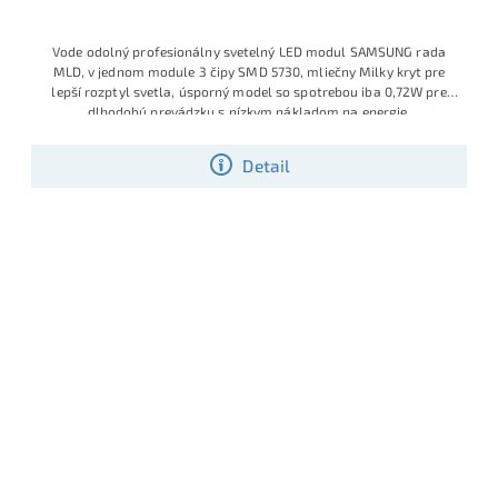
Vode odolný profesionálny svetelný LED modul SAMSUNG rada
MLD, v jednom module 3 čipy SMD 5730, mliečny Milky kryt pre
lepší rozptyl svetla, úsporný model so spotrebou iba 0,72W pre
dlhodobú prevádzku s nízkym nákladom na energie.
Detail