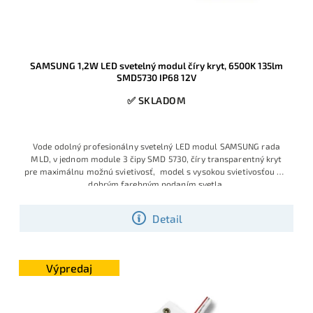
SAMSUNG 1,2W LED svetelný modul číry kryt, 6500K 135lm
SMD5730 IP68 12V
✅ SKLADOM
Vode odolný profesionálny svetelný LED modul SAMSUNG rada
MLD, v jednom module 3 čipy SMD 5730, číry transparentný kryt
pre maximálnu možnú svietivosť, model s vysokou svietivosťou a s
dobrým farebným podaním svetla.
Detail
Výpredaj