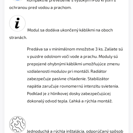
ochranou pred vodou a prachom.
Modul sa dodáva ukončený káblikmi na oboch
stranách.
Predáva sa v minimálnom množstve 3 ks. Z
aliate sú
v puzdre odolnom voči vode a prachu. M
oduly sú
prepojené ohybnými káblikmi umožňujúce zmenu
vzdialenosti modulov pri montáži. R
adiátor
zabezpečuje pasívne chladenie. S
tabilizátor
napätia zaručuje rovnomernú intenzitu svietenia.
P
odklad je z hliníkovej dosky zabezpečujúcej
dokonalý odvod tepla. Ľ
ahká a rýchla montáž.
Jednoduchá a rýchla inštalácia, o
dporúčaný spôsob