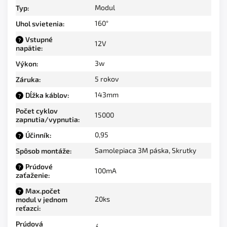
Modul
Typ
:
160°
Uhol svietenia
:
Vstupné
?
12V
napätie
:
3w
Výkon
:
5 rokov
Záruka
:
143mm
Dĺžka káblov
:
?
Počet cyklov
15000
zapnutia/vypnutia
:
0,95
Účinník
:
?
Samolepiaca 3M páska, Skrutky
Spôsob montáže
:
Prúdové
?
100mA
zaťaženie
:
Max.počet
?
20ks
modul v jednom
reťazci
:
Prúdová