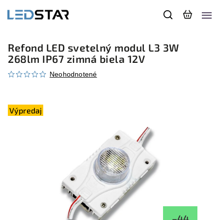
Refond LED svetelný modul L3 3W
268lm IP67 zimná biela 12V
Neohodnotené
Výpredaj
–44