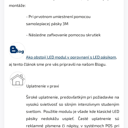
montáže:
- Pri prvotnom umiestnení pomocou
samolepiacej pásky 3M
- Následne zafixovanie pomocou skrutiek
Ako obstojí LED modul v porovnaní s LED pásikom
,
aj tento článok sme pre vás pripravili na našom Blogu.
Uplatnenie v praxi
Široké uplatnenie, predovšetkým pri požiadavke na
vysokú svietivosť so silným intenzívnym studeným
svetlom. Použitie modulu je všade kde klasické LED
pásiky nedokážu uspieť. Časté uplatnenie sú
reklamné písmena či nápisy,
v systémoch POS pri