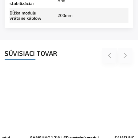
Áno
stabilizácia
:
Dĺžka modulu
200mm
vrátane káblov
:
SÚVISIACI TOVAR
Previous
Next
SAMSUNG 1,2W LED svetelný modul
SAMSUNG 1,2W LED sv