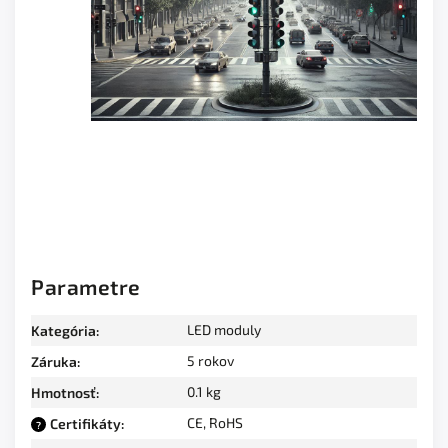
Parametre
LED moduly
Kategória
:
5 rokov
Záruka
:
0.1 kg
Hmotnosť
:
CE, RoHS
Certifikáty
:
?