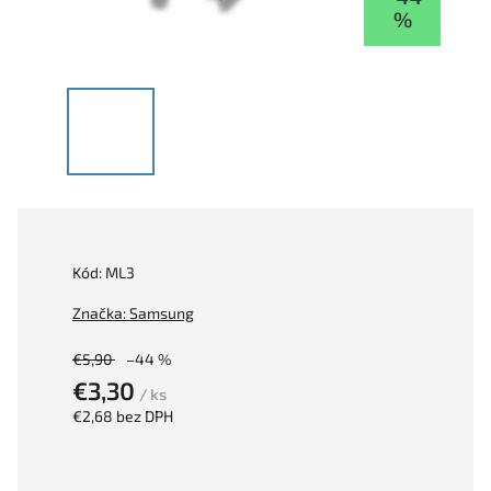
%
Kód:
ML3
Značka:
Samsung
€5,90
–44 %
€3,30
/ ks
€2,68 bez DPH