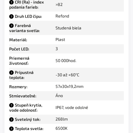
CRI (Ra) - index
?
>82
podania farieb
:
Refond
Druh LED čipu
:
?
Farebná
?
Studená biela
varianta svetla
:
Plast
Materiál
:
3
Počet LED
:
Priemerná
50 000hod.
životnosť
:
Prípustná
?
-30 až +60°C
teplota
:
57x30x19,2mm
Rozmery
:
Áno
Stmievateľné
:
Stupeň krytia,
?
IP67, vode odolné
vode odolnosť
:
268lm
Svetelný tok
:
?
6500K
Teplota svetla
:
?