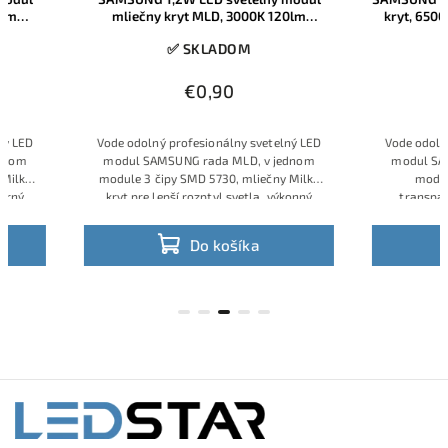
mliečny kryt MLD, 3000K 120lm
kryt, 6500K 135lm 
SMD5730 IP68 12V
✅ SKLADOM
✅ SKL
€0,90
€0,
Vode odolný profesionálny svetelný LED
Vode odolný profesio
modul SAMSUNG rada MLD, v jednom
modul SAMSUNG rad
module 3 čipy SMD 5730, mliečny Milky
module 3 čipy S
kryt pre lepší rozptyl svetla, výkonný
transparentný kry
model pre požiadavky vysokú svietivosť a
možnú svietivosť,
dobré farebné podanie teplej bielej farby
svietivosťou a s 
Do košíka
Do 
svetla.
podaním 