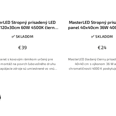
erLED Stropný prisadený LED
MasterLED Stropný pri
 120x30cm 60W 4500K čierny
panel 40x40cm 36W 40
rámik
biela, čierny rá
✅ SKLADOM
✅ SKLADOM
€39
€24
panel s kovovým rámikom určený pre
MasterLED žiadaný čierny prisa
 montáž na povrch ľubovoľného druhu
40×40 cm s výkonom 36 W a
napájacie zdroje sú umiestnené vo vnútri
chromatičnosti 4000 K poskytu
nelu, postačí pripojenie panelu k 230V
denné biele svetlo bez viditeľnýc
tenkému rámu a prisadenej montá
na výmenu starých stropných s
kanceláriách, chodbách, z
miestnostiach alebo moderný
priestoroch.