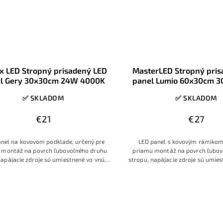
x LED Stropný prisadený LED
MasterLED Stropný pri
l Gery 30x30cm 24W 4000K
panel Lumio 60x30cm 
✅ SKLADOM
✅ SKLADOM
€21
€27
nel na kovovom podklade, určený pre
LED panel s kovovým rámikom
 montáž na povrch ľubovoľného druhu
priamu montáž na povrch ľubov
napájacie zdroje sú umiestnené vo vnútri
stropu, napájacie zdroje sú umies
nelu, postačí pripojenie panelu k 230V
LED panelu, postačí pripojenie 