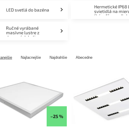
Hermetické IP68 
LED svetlá do bazéna
svietidlá na mier
(kúpeľňa, podlah
fasáda, terasa)
Ručné vyrábané
masívne lustre z
drevených kolies
anejšie
Najlacnejšie
Najdrahšie
Abecedne
–25 %