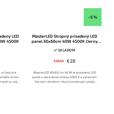
–5 %
sadený LED
MasterLED Stropný prisadený LED
30W 4500K
panel 60x60cm 40W 4500K čierny
rámik
✅ SKLADOM
€28
€29,59
 určený pre
MasterLED 60×60 cm 40 W je prisadený LED
oľného druhu
panel s neutrálnou bielou 4500 K a výrazným
tnené vo vnútri
čiernym rámikom, ktorý kombinuje vysoký
panelu k 230V
svetelný výkon s dizajnovým vzhľadom. Vhodný
je do kancelárií, obchodných priestorov,
vstupných hál aj moderných obývacích alebo
kuchynských častí, kde má svietidlo tvoriť súčasť
interiéru.