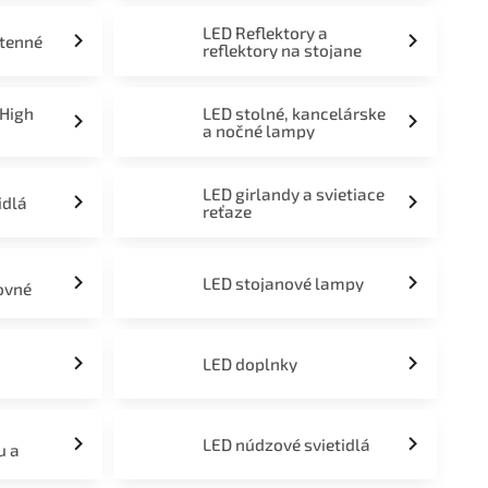
LED Reflektory a
stenné
reflektory na stojane
 High
LED stolné, kancelárske
a nočné lampy
LED girlandy a svietiace
idlá
reťaze
LED stojanové lampy
ovné
LED doplnky
LED núdzové svietidlá
u a