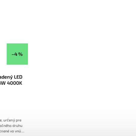
h.
–4 %
sadený LED
18W 4000K
, určený pre
oľného druhu
tnené vo vnútri