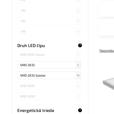
>90
0
>82
0
>99
0
>75
0
Druh LED čipu
?
Najpredáv
Záleží od použitej žiarovky
0
SMD 2835 Sanan
0
SMD 2835
2
SMD 2835 Epistar
10
SMD 5630
0
SMD 5050
0
COB Epistar
0
Energetická trieda
?