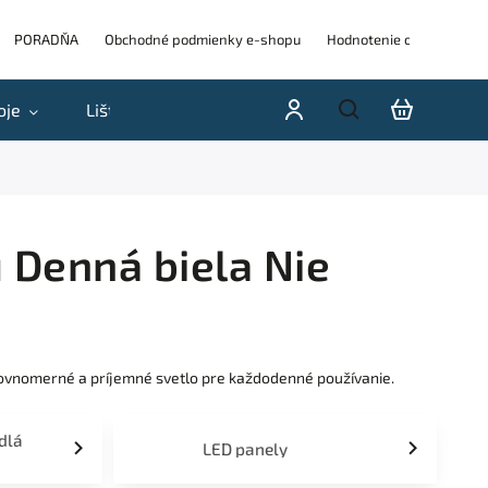
PORADŇA
Obchodné podmienky e-shopu
Hodnotenie obchodu
oje
Lišty
Akcie a výpredaje
Blog
H
 Denná biela Nie
 rovnomerné a príjemné svetlo pre každodenné používanie.
idlá
LED panely