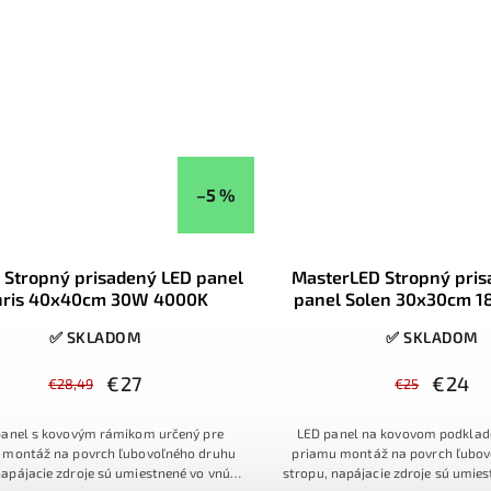
obytných priestoroc
–5 %
 Stropný prisadený LED panel
MasterLED Stropný pri
hris 40x40cm 30W 4000K
panel Solen 30x30cm 
✅ SKLADOM
✅ SKLADOM
€27
€24
€28,49
€25
panel s kovovým rámikom určený pre
LED panel na kovovom podklade
 montáž na povrch ľubovoľného druhu
priamu montáž na povrch ľubov
napájacie zdroje sú umiestnené vo vnútri
stropu, napájacie zdroje sú umies