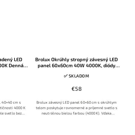
sadený LED
Brolux Okrúhly stropný závesný LED
00K Denná
panel 60x60cm 40W 4000K, diódy
Samsung
✅ SKLADOM
€58
l 40×40 cm s
Brolux závesný LED panel 60×60 cm s okrúhlym
ičnosti 4000 K
telom poskytuje rovnomerné a príjemné svetlo s
le svetlo bez
neutrálnou bielou farbou (4000 K). Vďaka
kému rámu a
úspornému výkonu 40 W je ideálny do kancelárií,
 výmenu starých
zasadacích miestností aj moderných interiérov.
ách, chodbách,
bo moderných