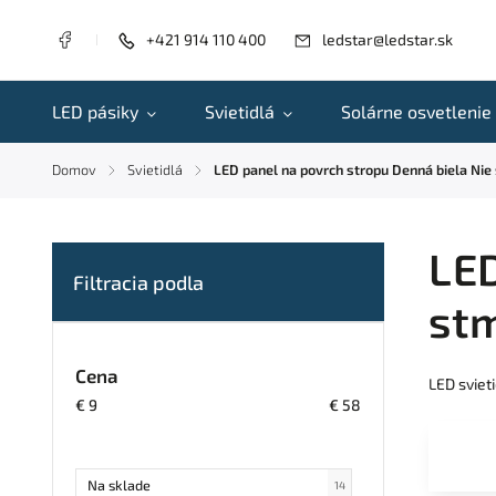
+421 914 110 400
ledstar@ledstar.sk
LED pásiky
Svietidlá
Solárne osvetlenie
Domov
Svietidlá
LED panel na povrch stropu Denná biela Nie
/
/
LED
st
Cena
LED sviet
€
9
€
58
Na sklade
14