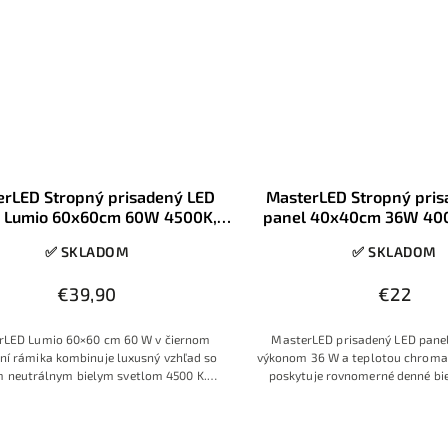
erLED Stropný prisadený LED
MasterLED Stropný pri
l Lumio 60x60cm 60W 4500K,
panel 40x40cm 36W 40
čierny rámik
biela
✅ SKLADOM
✅ SKLADOM
€39,90
€22
rLED Lumio 60×60 cm 60 W v čiernom
MasterLED prisadený LED pane
ní rámika kombinuje luxusný vzhľad so
výkonom 36 W a teplotou chromat
m neutrálnym bielym svetlom 4500 K.
poskytuje rovnomerné denné bie
ný čierny rám zvýrazňuje tvar svietidla
viditeľných bodiek. Vďaka ten
tne ladí s antracitovými, čiernymi alebo
prisadenej montáži je ideálny na
enými prvkami moderných interiérov.
stropných svietidiel v kancelári
zasadacích miestnostiach ale