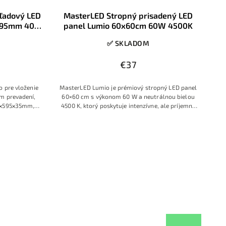
ľadový LED
MasterLED Stropný prisadený LED
x595mm 40W
panel Lumio 60x60cm 60W 4500K
✅ SKLADOM
€37
o pre vloženie
MasterLED Lumio je prémiový stropný LED panel
m prevadení,
60×60 cm s výkonom 60 W a neutrálnou bielou
5x595x35mm,
4500 K, ktorý poskytuje intenzívne, ale príjemné
ná neutrálna
plošné osvetlenie. Vďaka ultratenkej konštrukcii
do ktorú
a čistému rámu pôsobí na strope ako moderný
ný vzhľad
svetelný podhľad a výborne sa hodí do
reprezentatívnych priestorov