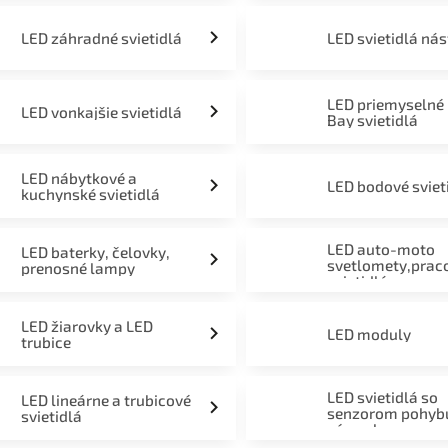
LED záhradné svietidlá
LED svietidlá ná
LED priemyselné
LED vonkajšie svietidlá
Bay svietidlá
LED nábytkové a
LED bodové sviet
kuchynské svietidlá
LED auto-moto
LED baterky, čelovky,
svetlomety,prac
prenosné lampy
svietidlá
LED žiarovky a LED
LED moduly
trubice
LED svietidlá so
LED lineárne a trubicové
senzorom pohyb
svietidlá
súmraku