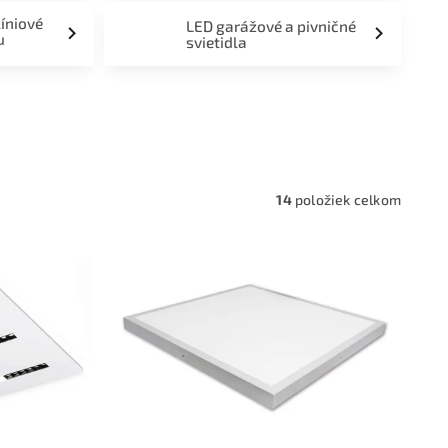
líniové
LED garážové a pivničné
u
svietidla
a,
14
položiek celkom