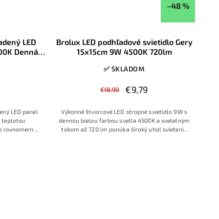
–48 %
sadený LED
Brolux LED podhľadové svietidlo Gery
00K Denná
15x15cm 9W 4500K 720lm
mik
✅ SKLADOM
€9,79
€18,90
dený LED panel
Výkonné štvorcové LED stropné svietidlo 9W s
 teplotou
dennou bielou farbou svetla 4500K a svetelným
je rovnomerné
tokom až 720 lm ponúka široký uhol svietenia
h bodiek. Vďaka
120°, rýchly štart a dlhú životnosť 40 000 hodín.
ži je ideálny
Ideálne na efektívne osvetlenie kancelárií,
vietidiel v
chodieb alebo obchodných priestorov s
asadacích
montážnym otvorom 135 × 135 mm.
ch obytných