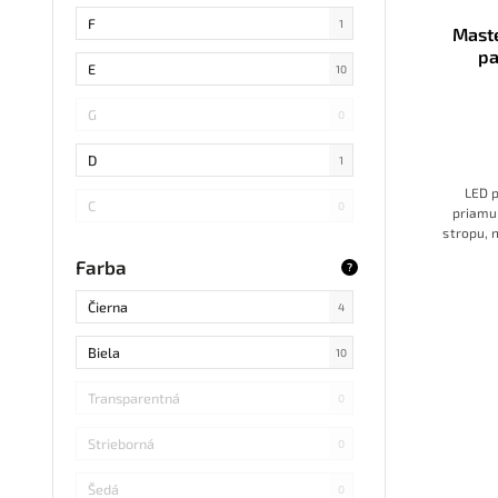
SMD 4014
0
F
1
Mast
p
COB
0
E
10
SMD 5730
0
G
0
SMD
0
D
1
LED 
LED DIP
0
C
0
priamu
stropu, 
S14 LED
0
B
LED 
0
Farba
?
230V.
Ma
SMD Samsung
0
s výkon
Čierna
4
určený 
SMD 2838
ďalšie
0
Biela
plošné
10
vďaka č
SMD 2836
0
miestn
Transparentná
0
SMD 5730 Samsung
0
Strieborná
0
Refond
0
Šedá
0