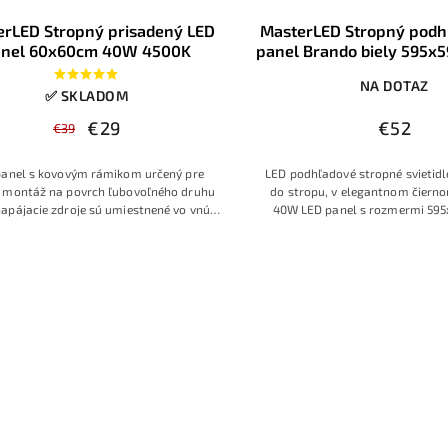
erLED Stropný prisadený LED
MasterLED Stropný podh
anel 60x60cm 40W 4500K
panel Brando biely 595
4500K, 2v1
NA DOTAZ
✅ SKLADOM
€29
€52
€39
panel s kovovým rámikom určený pre
LED podhľadové stropné svietidl
 montáž na povrch ľubovoľného druhu
do stropu, v elegantnom čierno
napájacie zdroje sú umiestnené vo vnútri
40W LED panel s rozmermi 59
panelu, postačí pripojenie panelu k
farba svetla 4000K-4500K Den
sterLED prisadený LED panel 60×60 cm
biela, modelová rada Bran
om 40 W a neutrálnou bielou 4500 K je
charakterizuje veľmi moder
na priame uchytenie na pevný strop bez
ho príslušenstva. Ponúka rovnomerné
 osvetlenie bez viditeľných LED bodiek,
omu sa hodí do kancelárií, zasadacích
ostí, obchodov aj moderných obytných
priestorov.