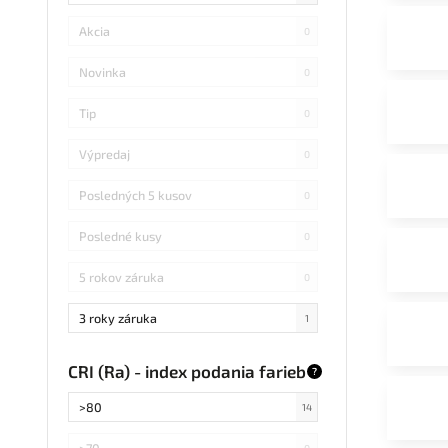
Akcia
0
Novinka
0
Tip
0
Výpredaj
0
Posledných 5 kusov
0
Posledné kusy
0
5 rokov záruka
0
3 roky záruka
1
CRI (Ra) - index podania farieb
?
>80
14
>70
0