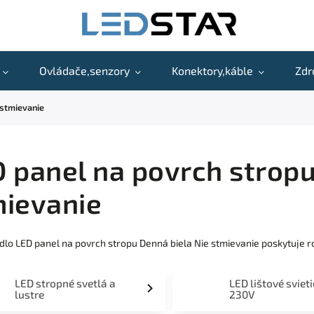
Ovládače,senzory
Konektory,káble
Zdr
 stmievanie
 panel na povrch stropu
mievanie
idlo LED panel na povrch stropu Denná biela Nie stmievanie poskytuje
LED stropné svetlá a
LED lištové sviet
lustre
230V