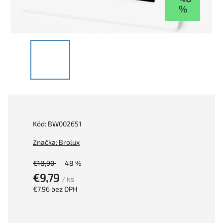
%
Kód:
BW002651
Značka:
Brolux
€18,90
–48 %
€9,79
/ ks
€7,96 bez DPH