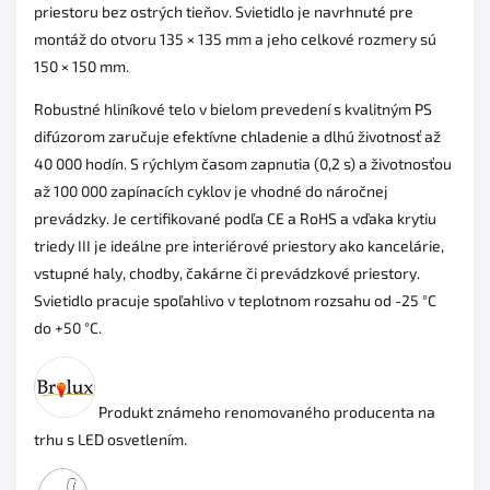
priestoru bez ostrých tieňov. Svietidlo je navrhnuté pre
montáž do otvoru 135 × 135 mm a jeho celkové rozmery sú
150 × 150 mm.
Robustné hliníkové telo v bielom prevedení s kvalitným PS
difúzorom zaručuje efektívne chladenie a dlhú životnosť až
40 000 hodín. S rýchlym časom zapnutia (0,2 s) a životnosťou
až 100 000 zapínacích cyklov je vhodné do náročnej
prevádzky. Je certifikované podľa CE a RoHS a vďaka krytiu
triedy III je ideálne pre interiérové priestory ako kancelárie,
vstupné haly, chodby, čakárne či prevádzkové priestory.
Svietidlo pracuje spoľahlivo v teplotnom rozsahu od -25 °C
do +50 °C.
Produkt známeho renomovaného producenta na
trhu s LED osvetlením.