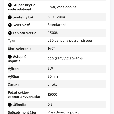
Stupeň krytia,
?
IP44, vode odolné
vode odolnosť
:
630-720lm
Svetelný tok
:
?
Štandardná
Svietivosť
:
?
4500K
Teplota svetla
:
?
LED panel na povrch stropu
Typ
:
140°
Uhol svietenia
:
Vstupné
?
220-230V AC 50/60Hz
napätie
:
9W
Výkon
:
90mm
Výška
:
3 roky
Záruka
:
Počet cyklov
15000
zapnutia/vypnutia
:
0,9
Účinník
:
?
Prisadené, na povrch
Spôsob montáže
: