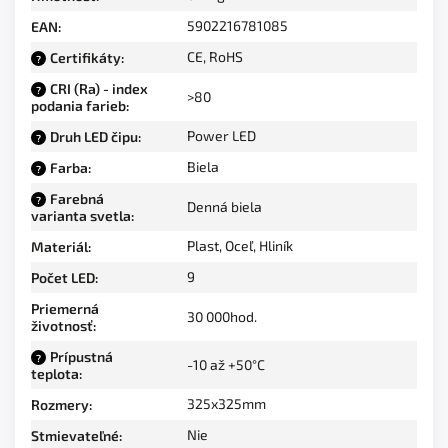
5902216781085
EAN
:
CE, RoHS
Certifikáty
:
?
CRI (Ra) - index
?
>80
podania farieb
:
Power LED
Druh LED čipu
:
?
Biela
Farba
:
?
Farebná
?
Denná biela
varianta svetla
:
Plast
,
Oceľ
,
Hliník
Materiál
:
9
Počet LED
:
Priemerná
30 000hod.
životnosť
:
Prípustná
?
-10 až +50°C
teplota
:
325x325mm
Rozmery
:
Nie
Stmievateľné
: