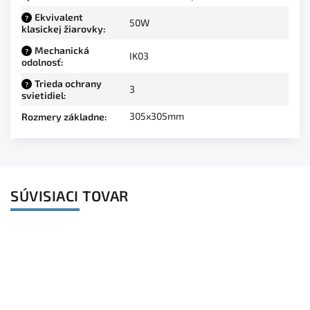
Ekvivalent
?
50W
klasickej žiarovky
:
Mechanická
?
IK03
odolnosť
:
Trieda ochrany
?
3
svietidiel
:
305x305mm
Rozmery základne
:
SÚVISIACI TOVAR