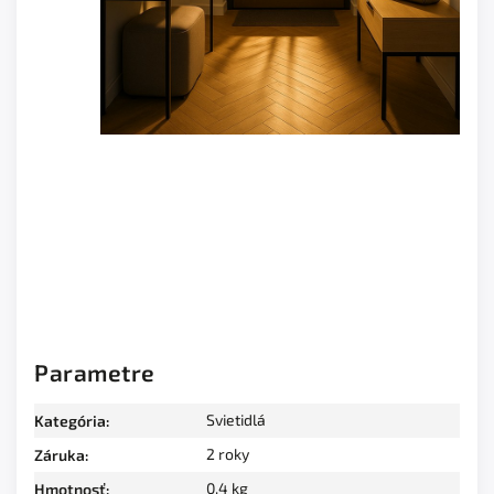
Parametre
Svietidlá
Kategória
:
2 roky
Záruka
:
0.4 kg
Hmotnosť
: