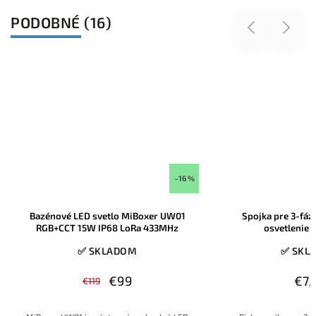
PODOBNÉ (16)
Previous
Next
–16 %
Bazénové LED svetlo MiBoxer UW01
Spojka pre 3-fáz
RGB+CCT 15W IP68 LoRa 433MHz
osvetlenie A
✅ SKLADOM
✅ SKL
€99
€7,
€119