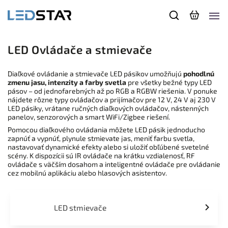
LED Ovládače a stmievače
Diaľkové ovládanie a stmievače LED pásikov umožňujú
pohodlnú
zmenu jasu, intenzity a farby svetla
pre všetky bežné typy LED
pásov – od jednofarebných až po RGB a RGBW riešenia. V ponuke
nájdete rôzne typy ovládačov a prijímačov pre 12 V, 24 V aj 230 V
LED pásiky, vrátane ručných diaľkových ovládačov, nástenných
panelov, senzorových a smart WiFi/Zigbee riešení.
Pomocou diaľkového ovládania môžete LED pásik jednoducho
zapnúť a vypnúť, plynule stmievate jas, meniť farbu svetla,
nastavovať dynamické efekty alebo si uložiť obľúbené svetelné
scény. K dispozícii sú IR ovládače na krátku vzdialenosť, RF
ovládače s väčším dosahom a inteligentné ovládače pre ovládanie
cez mobilnú aplikáciu alebo hlasových asistentov.
LED stmievače