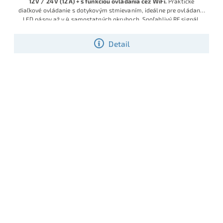
12 V / 24 V (12 A) + s funkciou ovládania cez WiFi.
Praktické
diaľkové ovládanie s dotykovým stmievaním, ideálne pre ovládanie
LED pásov až v 4 samostatných okruhoch. Spoľahlivý RF signál,
pamäť posledného nastavenia, jednoduchá inštalácia.
Detail