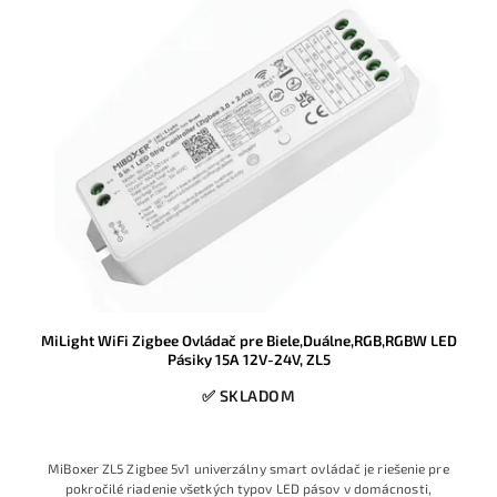
MiLight WiFi Zigbee Ovládač pre Biele,Duálne,RGB,RGBW LED
Pásiky 15A 12V-24V, ZL5
✅ SKLADOM
MiBoxer ZL5 Zigbee 5v1 univerzálny smart ovládač je riešenie pre
pokročilé riadenie všetkých typov LED pásov v domácnosti,