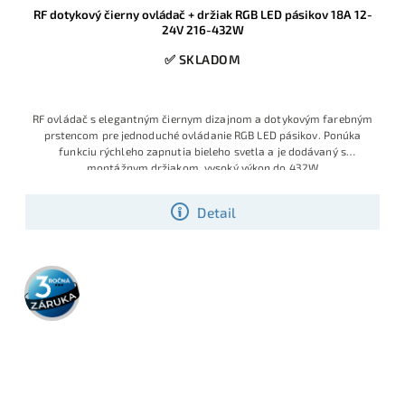
RF dotykový čierny ovládač + držiak RGB LED pásikov 18A 12-
24V 216-432W
✅ SKLADOM
RF ovládač s elegantným čiernym dizajnom a dotykovým farebným
prstencom pre jednoduché ovládanie RGB LED pásikov. Ponúka
funkciu rýchleho zapnutia bieleho svetla a je dodávaný s
montážnym držiakom, vysoký výkon do 432W
Detail
3 roky
záruka