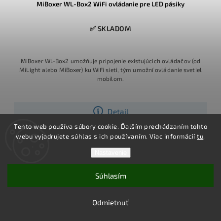
MiBoxer WL-Box2 WiFi ovládanie pre LED pásiky
✅ SKLADOM
MiBoxer WL-Box2 umožňuje pripojenie existujúcich ovládačov (od
MiLight alebo MiBoxer) ku WiFi sieti, tým umožní ovládanie svetiel
mobilom.
Detail
Tento web používa súbory cookie. Ďalším prechádzaním tohto
webu vyjadrujete súhlas s ich používaním. Viac informácií
tu
.
5 rokov
Nastavenie
záruka
Súhlasím
Odmietnuť