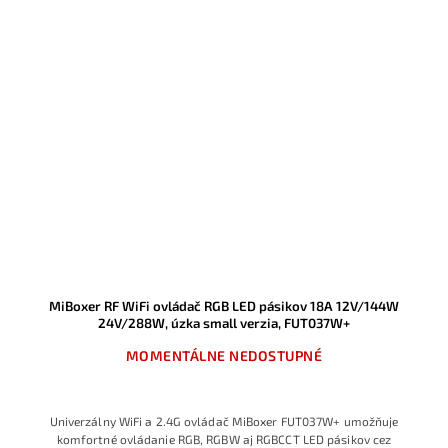
MiBoxer RF WiFi ovládač RGB LED pásikov 18A 12V/144W
24V/288W, úzka small verzia, FUT037W+
MOMENTÁLNE NEDOSTUPNÉ
Univerzálny WiFi a 2.4G ovládač MiBoxer FUT037W+ umožňuje
komfortné ovládanie RGB, RGBW aj RGBCCT LED pásikov cez