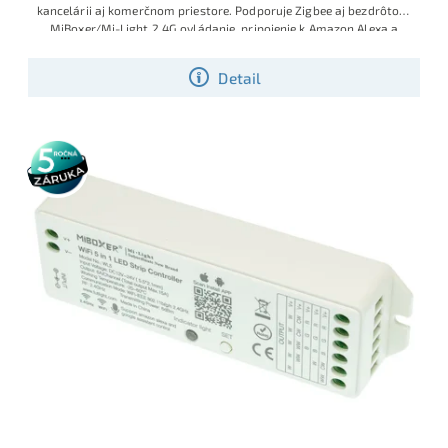
kancelárii aj komerčnom priestore. Podporuje Zigbee aj bezdrôtové
MiBoxer/Mi-Light 2.4G ovládanie, pripojenie k Amazon Alexa a
Google Home. Nastavenie umožňuje farebné efekty, stmievateľné
režimy, prepínanie kanálov (RGB/RGBW/CCT) a bezpečné napájanie
Detail
12V–48V DC.
5 rokov
záruka