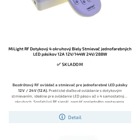
MiLight RF Dotykový 4 okruhový Biely Stmievač jednofarebných
LED pásikov 12A 12V/144W 24V/288W
✅ SKLADOM
Bezdrôtový RF ovládač a stmievač pre jednofarebné LED pásiky
12 V / 24 V (12 A).
Praktické diaľkové ovládanie s dotykovým
stmievaním, ideálne pre ovládanie LED pásov až v 4 samostatných
okruhoch. Spoľahlivý RF signál, pamäť posledného nastavenia,
jednoduchá inštalácia.
Detail