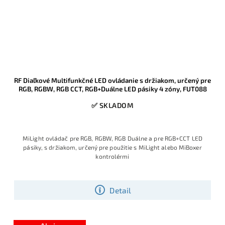
RF Diaľkové Multifunkčné LED ovládanie s držiakom, určený pre
RGB, RGBW, RGB CCT, RGB+Duálne LED pásiky 4 zóny, FUT088
✅ SKLADOM
MiLight ovládač pre RGB, RGBW, RGB Duálne a pre RGB+CCT LED
pásiky, s držiakom, určený pre použitie s MiLight alebo MiBoxer
kontrolérmi
Detail