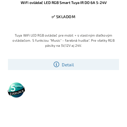
WiFi ovládač LED RGB Smart Tuya IR DO 6A 5-24V
✅ SKLADOM
Tuya WiFi LED RGB ovládač pre mobil + s vlastným diaľkovým
ovládačom. S funkciou "Music" - farebná hudba". Pre všetky RGB
pásiky na 5V,12V aj 24V.
Detail
5 rokov
záruka