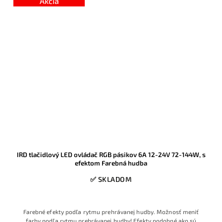
Akcia
IRD tlačidlový LED ovládač RGB pásikov 6A 12-24V 72-144W, s
efektom Farebná hudba
✅ SKLADOM
Farebné efekty podľa rytmu prehrávanej hudby. Možnosť meniť
farby podľa rytmu prehrávanej hudby! Efekty podobné ako sú