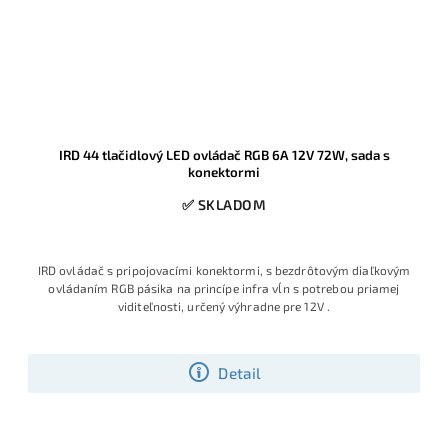
IRD 44 tlačidlový LED ovládač RGB 6A 12V 72W, sada s
konektormi
✅ SKLADOM
IRD ovládač s pripojovacími konektormi, s bezdrôtovým diaľkovým
ovládaním RGB pásika na princípe infra vĺn s potrebou priamej
viditeľnosti, určený výhradne pre 12V .
Detail