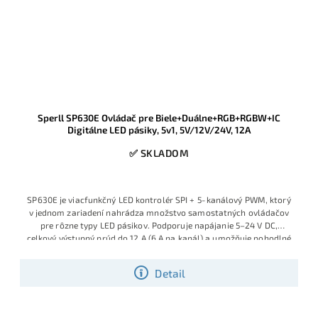
Sperll SP630E Ovládač pre Biele+Duálne+RGB+RGBW+IC
Digitálne LED pásiky, 5v1, 5V/12V/24V, 12A
✅ SKLADOM
SP630E je viacfunkčný LED kontrolér SPI + 5‑kanálový PWM, ktorý
v jednom zariadení nahrádza množstvo samostatných ovládačov
pre rôzne typy LED pásikov. Podporuje napájanie 5–24 V DC,
celkový výstupný prúd do 12 A (6 A na kanál) a umožňuje pohodlné
ovládanie cez mobilnú aplikáciu BanlanX (Android/iOS), RF
diaľkové ovládače a nástenné panely
Detail