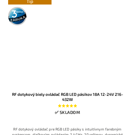
Tip
3 roky
záruka
RF dotykový biely ovládač RGB LED pásikov 18A 12-24V 216-
432W
✅ SKLADOM
RF dotykový ovládač pre RGB LED pásiky s intuitívnym farebným
prstencom, diaľkovým ovládaním 2,4 GHz, 20 režimov, dynamické