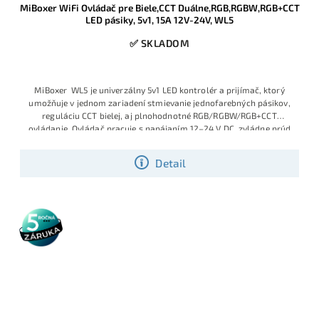
MiBoxer WiFi Ovládač pre Biele,CCT Duálne,RGB,RGBW,RGB+CCT
LED pásiky, 5v1, 15A 12V-24V, WL5
✅ SKLADOM
MiBoxer WL5 je univerzálny 5v1 LED kontrolér a prijímač, ktorý
umožňuje v jednom zariadení stmievanie jednofarebných pásikov,
reguláciu CCT bielej, aj plnohodnotné RGB/RGBW/RGB+CCT
ovládanie. Ovládač pracuje s napájaním 12–24 V DC, zvládne prúd
až 6 A na kanál (max. 15 A spolu) a komunikuje cez WiFi a 2,4 GHz
RF s aplikáciou Tuya / MiBoxer, RF diaľkovými ovládačmi a
Detail
hlasovými asistentmi Amazon Alexa a Google Assistant.
5 rokov
záruka