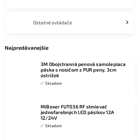
Ostatné ovládače
Najpredávanejšie
3M Obojstranná penová samolepiaca
páska s nosičom z PUR peny, 3cm
ústrižok
✅ Skladom
MiBoxer FUT036 RF stmievač
jednofarebných LED pásikov 12A
12/24V
✅ Skladom