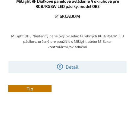
MiLight RF Diaľkové panelové ovládanie 4 okruhové pre
RGB/RGBW LED pásiky, model OB3
✅ SKLADOM
MiLight OB3 Nástenný panelový ovládač farebných RGB/RGBW LED
pásikov, určený pre použitie s MiLight alebo MiBoxer
kontrolérmi/ovládačmi
Detail
Tip