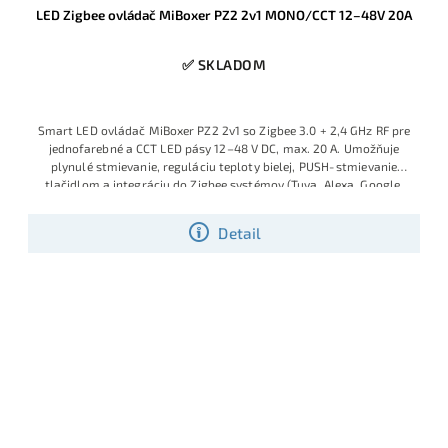
LED Zigbee ovládač MiBoxer PZ2 2v1 MONO/CCT 12–48V 20A
✅ SKLADOM
Smart LED ovládač MiBoxer PZ2 2v1 so Zigbee 3.0 + 2,4 GHz RF pre
jednofarebné a CCT LED pásy 12–48 V DC, max. 20 A. Umožňuje
plynulé stmievanie, reguláciu teploty bielej, PUSH‑stmievanie
tlačidlom a integráciu do Zigbee systémov (Tuya, Alexa, Google,
Hue a pod.). Vďaka podpore 48 V je ideálny pre dlhé a výkonné LED
vetvy.
Detail