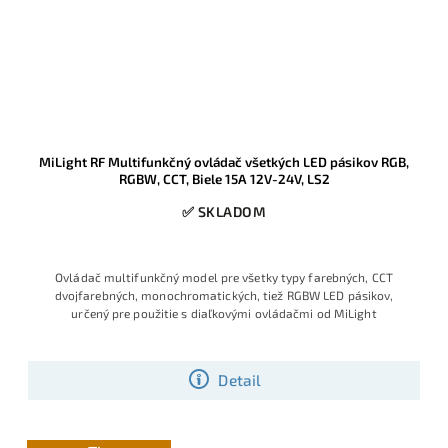
MiLight RF Multifunkčný ovládač všetkých LED pásikov RGB,
RGBW, CCT, Biele 15A 12V-24V, LS2
✅ SKLADOM
Ovládač multifunkčný model pre všetky typy farebných, CCT
dvojfarebných, monochromatických, tiež RGBW LED pásikov,
určený pre použitie s diaľkovými ovládačmi od MiLight
Detail