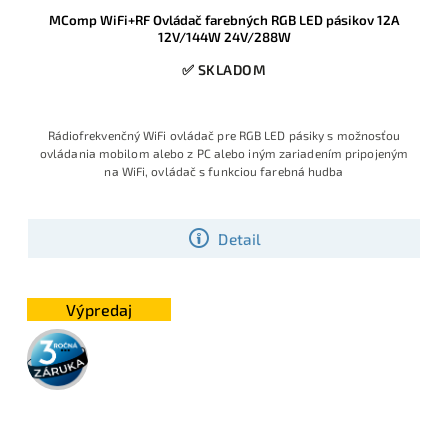
MComp WiFi+RF Ovládač farebných RGB LED pásikov 12A
12V/144W 24V/288W
✅ SKLADOM
Rádiofrekvenčný WiFi ovládač pre RGB LED pásiky s možnosťou
ovládania mobilom alebo z PC alebo iným zariadením pripojeným
na WiFi, ovládač s funkciou farebná hudba
Detail
Výpredaj
3 roky
záruka