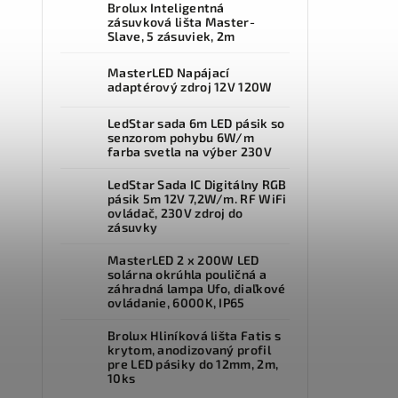
Brolux Inteligentná
zásuvková lišta Master-
Slave, 5 zásuviek, 2m
MasterLED Napájací
adaptérový zdroj 12V 120W
LedStar sada 6m LED pásik so
senzorom pohybu 6W/m
farba svetla na výber 230V
LedStar Sada IC Digitálny RGB
pásik 5m 12V 7,2W/m. RF WiFi
ovládač, 230V zdroj do
zásuvky
MasterLED 2 x 200W LED
solárna okrúhla pouličná a
záhradná lampa Ufo, diaľkové
ovládanie, 6000K, IP65
Brolux Hliníková lišta Fatis s
krytom, anodizovaný profil
pre LED pásiky do 12mm, 2m,
10ks