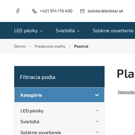
+421 914 110 400
ledstar@ledstar.sk
LED pásiky
Svietidlá
Solárne osvetlenie
Domov
Predávané značky
Plastrol
/
/
Pla
Najpredáv
Kategórie
LED pásiky
Svietidlá
Solárne osvetlenie