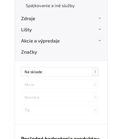
Spájkovanie a iné služby
Zdroje
Lišty
Akcie a výpredaje
Značky
Na sklade
1
Akcia
0
Novinka
0
Tip
0
Posledné hodnotenia produktov