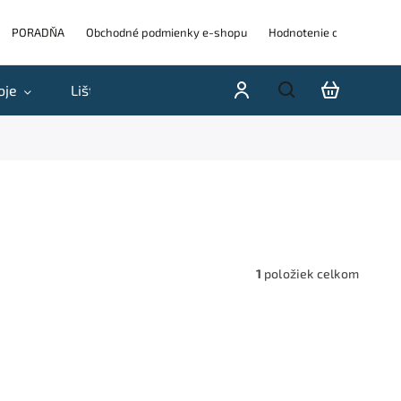
PORADŇA
Obchodné podmienky e-shopu
Hodnotenie obchodu
oje
Lišty
Akcie a výpredaje
Blog
H
1
položiek celkom