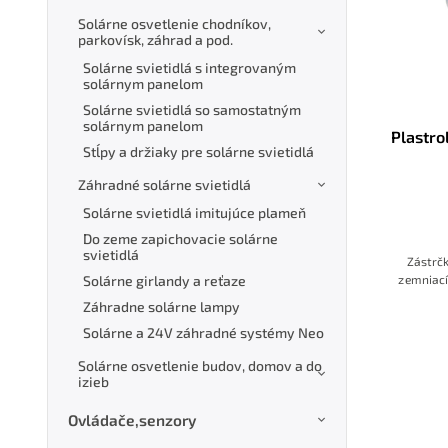
Solárne osvetlenie chodníkov,
parkovísk, záhrad a pod.
Solárne svietidlá s integrovaným
solárnym panelom
Solárne svietidlá so samostatným
solárnym panelom
Plastrol
Stĺpy a držiaky pre solárne svietidlá
Záhradné solárne svietidlá
Solárne svietidlá imitujúce plameň
Do zeme zapichovacie solárne
svietidlá
Zástrčk
zemniací
Solárne girlandy a reťaze
Záhradne solárne lampy
Solárne a 24V záhradné systémy Neo
Solárne osvetlenie budov, domov a do
izieb
Ovládače,senzory