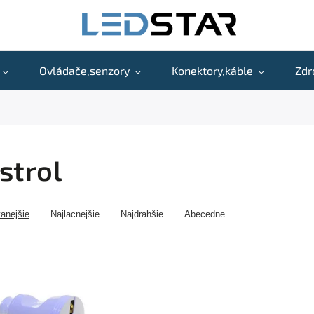
Ovládače,senzory
Konektory,káble
Zdr
strol
anejšie
Najlacnejšie
Najdrahšie
Abecedne