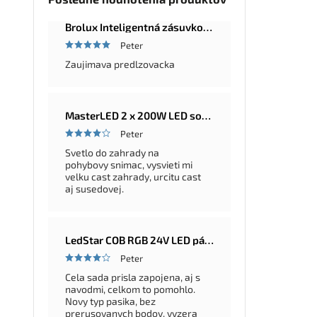
Brolux Inteligentná zásuvková lišta Master-Slave, 5 zásuviek, 2m
Peter
Zaujimava predlzovacka
MasterLED 2 x 200W LED solárna okrúhla pouličná a záhradná lampa Ufo, diaľkové ovládanie, 6000K, IP65
Peter
Svetlo do zahrady na
pohybovy snimac, vysvieti mi
velku cast zahrady, urcitu cast
aj susedovej.
LedStar COB RGB 24V LED pásik 5–20 m – farebná LED sada so zdrojom a ovládačom na výber, konfigurátor
Peter
Cela sada prisla zapojena, aj s
navodmi, celkom to pomohlo.
Novy typ pasika, bez
prerusovanych bodov, vyzera