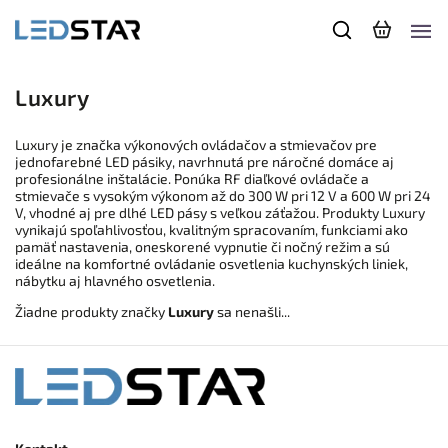
Luxury
Luxury je značka výkonových ovládačov a stmievačov pre
jednofarebné LED pásiky, navrhnutá pre náročné domáce aj
profesionálne inštalácie. Ponúka RF diaľkové ovládače a
stmievače s vysokým výkonom až do 300 W pri 12 V a 600 W pri 24
V, vhodné aj pre dlhé LED pásy s veľkou záťažou. Produkty Luxury
vynikajú spoľahlivosťou, kvalitným spracovaním, funkciami ako
pamäť nastavenia, oneskorené vypnutie či nočný režim a sú
ideálne na komfortné ovládanie osvetlenia kuchynských liniek,
nábytku aj hlavného osvetlenia.
Žiadne produkty značky
Luxury
sa nenašli...