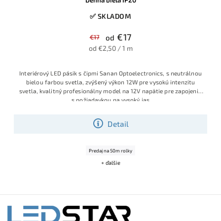
✅ SKLADOM
€17
€17
od
od €2,50 / 1 m
Interiérový LED pásik s čipmi Sanan Optoelectronics, s neutrálnou
bielou farbou svetla, zvýšený výkon 12W pre vysokú intenzitu
svetla, kvalitný profesionálny model na 12V napätie pre zapojenia
s požiadavkou na vysoký jas
Detail
Predaj na 50m rolky
+ ďalšie