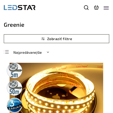
Greenie
Najpredávanejšie
Najlacnejšie
5m
Najdrahšie
rolka
Abecedne
50m
rolka
3 roky
záruka