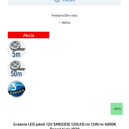
Predaj na 50m rolky
+ ďalšie
Akcia
5m
rolka
50m
rolka
3 roky
záruka
–16 %
Greenie LED pásik 12V SMD2835 120LED/m 12W/m 4000K
Denná biela IP20