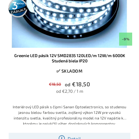
3 roky
záruka
–9 %
Greenie LED pásik 12V SMD2835 120LED/m 12W/m 6000K
Studená biela IP20
✅ SKLADOM
€18,50
€18,50
od
od €2,70 / 1 m
Interiérový LED pásik s čipmi Sanan Optoelectronics, so studenou
jasnou bielou farbou svetla, zvýšený výkon 12W pre vysokú
intenzitu svetla, kvalitný profesionálny model na 12V napätie ku
ktorému je najväčší výber doplnkových komponentov
Detail