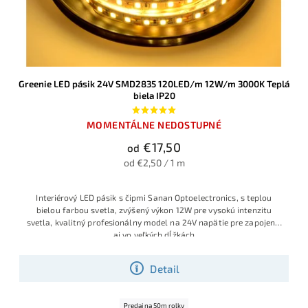
Greenie LED pásik 24V SMD2835 120LED/m 12W/m 3000K Teplá
biela IP20
MOMENTÁLNE NEDOSTUPNÉ
€17,50
od
od €2,50 / 1 m
Interiérový LED pásik s čipmi Sanan Optoelectronics, s teplou
bielou farbou svetla, zvýšený výkon 12W pre vysokú intenzitu
svetla, kvalitný profesionálny model na 24V napätie pre zapojenie
aj vo veľkých dĺžkách
Detail
Predaj na 50m rolky