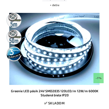
+ ďalšie
5m
rolka
50m
rolka
3 roky
záruka
–7 %
Greenie LED pásik 24V SMD2835 120LED/m 12W/m 6000K
Studená biela IP20
✅ SKLADOM