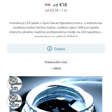
€18
€18
od
od €2,78 / 1 m
Interiérový LED pásik s čipmi Sanan Optoelectronics, s intenzívnou
studenou bielou farbou svetla, zvýšený výkon 12W pre vysokú
intenzitu sbvetla, kvalitný profesionálny model na 24V napätie pre
zapojenie aj vo veľkých dĺžkách
Detail
Predaj na 50m rolky
+ ďalšie
5m
rolka
50m
rolka