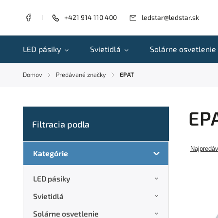
+421 914 110 400
ledstar@ledstar.sk
LED pásiky
Svietidlá
Solárne osvetlenie
Domov
Predávané značky
EPAT
/
/
EP
Najpredáv
Kategórie
LED pásiky
Svietidlá
Solárne osvetlenie