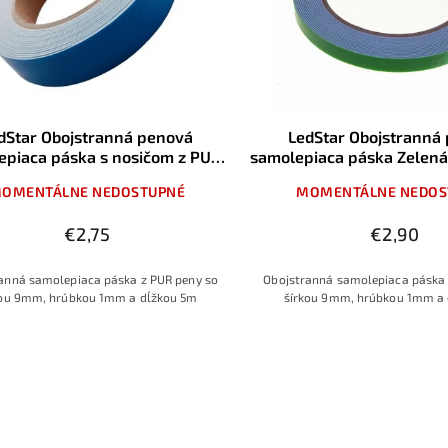
dStar Obojstranná penová
LedStar Obojstranná
epiaca páska s nosičom z PUR
samolepiaca páska Zelená
peny, 1x9mm, dĺžka 5m
PUR peny, 1x9mm, d
OMENTÁLNE NEDOSTUPNÉ
MOMENTÁLNE NEDOS
€2,75
€2,90
anná samolepiaca páska z PUR peny so
Obojstranná samolepiaca páska 
kou 9mm, hrúbkou 1mm a dĺžkou 5m
šírkou 9mm, hrúbkou 1mm a