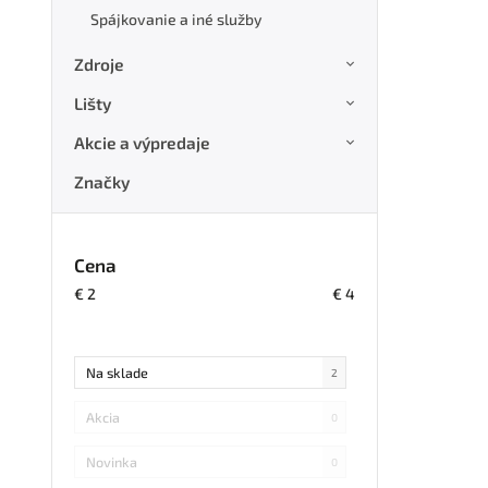
Spájkovanie a iné služby
Zdroje
Lišty
Akcie a výpredaje
Značky
Cena
€
2
€
4
Na sklade
2
Akcia
0
Novinka
0