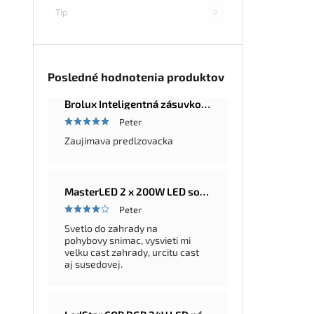
Tip
0
Posledné hodnotenia produktov
Brolux Inteligentná zásuvková lišta Master-Slave, 5 zásuviek, 2m
Peter
Zaujimava predlzovacka
MasterLED 2 x 200W LED solárna okrúhla pouličná a záhradná lampa Ufo, diaľkové ovládanie, 6000K, IP65
Peter
Svetlo do zahrady na
pohybovy snimac, vysvieti mi
velku cast zahrady, urcitu cast
aj susedovej.