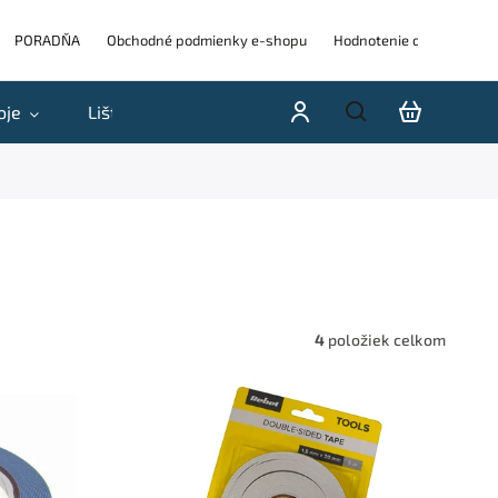
PORADŇA
Obchodné podmienky e-shopu
Hodnotenie obchodu
oje
Lišty
Akcie a výpredaje
Blog
H
4
položiek celkom