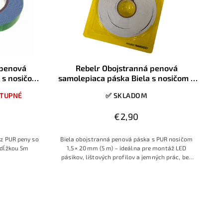
 penová
Rebelr Obojstranná penová
 s nosičom z
samolepiaca páska Biela s nosičom z
ĺžka 5m
PUR peny, 1,5x20mm, dĺžka 5m
TUPNÉ
✅ SKLADOM
€2,90
z PUR peny so
Biela obojstranná penová páska s PUR nosičom
 dĺžkou 5m
1,5 × 20 mm (5 m) – ideálna pre montáž LED
pásikov, lištových profilov a jemných prác, bez
nutnosti vŕtania.