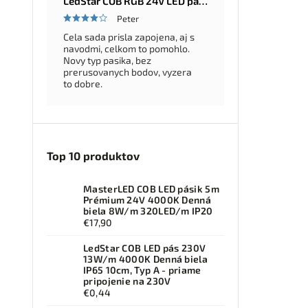
LedStar COB RGB 24V LED pásik 5–20 m – farebná LED sada so zdrojom a ovládačom na výber, konfigurátor
Peter
Cela sada prisla zapojena, aj s
navodmi, celkom to pomohlo.
Novy typ pasika, bez
prerusovanych bodov, vyzera
to dobre.
Top 10 produktov
MasterLED COB LED pásik 5m
Prémium 24V 4000K Denná
biela 8W/m 320LED/m IP20
€17,90
LedStar COB LED pás 230V
13W/m 4000K Denná biela
IP65 10cm, Typ A - priame
pripojenie na 230V
€0,44