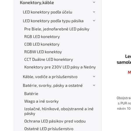
Konektory,káble
LED konektory podľa účelu
LED konektory podľa typu pásika
Pre Biele, jednofarebné LED pásiky
RGB LED konektory
COB LED konektory
RGBW LED konektoy
Le
CCT Duálne LED konektory
samole
Konektory pre 230V LED pásy a Neóny
nosi
M
Káble, vodiče a príslušenstvo
Batérie, svorky, pásky a ostatné
Batérie
Obojstr
Wago a iné svorky
s PUR n
Izolačné, hliníkové, obojstranné a iné
návin 10
pásky
nerovn
zaručuje
Ochrana LED pásikov pred vodou
a je vh
Ostatné LED príslušenstvo
pásikov