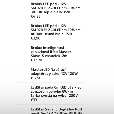
Brolux LED pásik 12V
SMD2835 240LED/m 20W/m
3000K Teplá biela IP20
€4,95
Brolux LED pásik 12V
SMD2835 240LED/m 20W/m
4000K Denná biela IP20
€3,90
Brolux Inteligentná
zásuvková lišta Master-
Slave, 5 zásuviek, 2m
€32,78
MasterLED Napájací
adaptérový zdroj 12V 120W
€17,50
LedStar sada 6m LED pásik so
senzorom pohybu 6W/m
farba svetla na výber 230V
€33
LedStar Sada IC Digitálny RGB
pásik 5m 12V 7,2W/m. RF WiFi