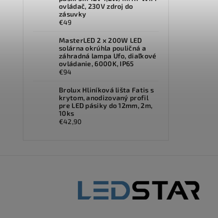
ovládač, 230V zdroj do
zásuvky
€49
MasterLED 2 x 200W LED
solárna okrúhla pouličná a
záhradná lampa Ufo, diaľkové
ovládanie, 6000K, IP65
€94
Brolux Hliníková lišta Fatis s
krytom, anodizovaný profil
pre LED pásiky do 12mm, 2m,
10ks
€42,90