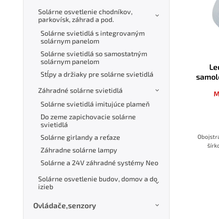
Solárne osvetlenie chodníkov,
parkovísk, záhrad a pod.
Solárne svietidlá s integrovaným
solárnym panelom
Solárne svietidlá so samostatným
solárnym panelom
Le
Stĺpy a držiaky pre solárne svietidlá
samol
Záhradné solárne svietidlá
M
Solárne svietidlá imitujúce plameň
Do zeme zapichovacie solárne
svietidlá
Obojstr
Solárne girlandy a reťaze
šír
Záhradne solárne lampy
Solárne a 24V záhradné systémy Neo
Solárne osvetlenie budov, domov a do
izieb
Ovládače,senzory