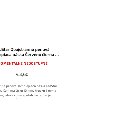
dStar Obojstranná penová
piaca páska Červeno čierna s
čom z PUR peny, 1mm/10mm,
OMENTÁLNE NEDOSTUPNÉ
dĺžka 10m
€3,60
anná penová samolepiaca páska LedStar
osičom má šírku 10 mm, hrúbku 1 mm a
 m, vďaka čomu spoľahlivo lepí aj jemne
é povrchy. Čierno‑červené prevedenie
 dobrú čitateľnosť okraja pásky pri práci
odné na trvalé prilepenie LED profilov,
, káblových žľabov či dekoratívnych líšt