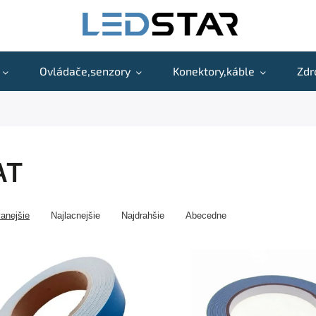
Ovládače,senzory
Konektory,káble
Zdr
AT
anejšie
Najlacnejšie
Najdrahšie
Abecedne