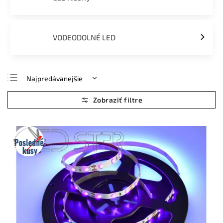
VODEODOLNÉ LED
Najpredávanejšie
Najlacnejšie
Najdrahšie
Abecedne
Posledné
kusy