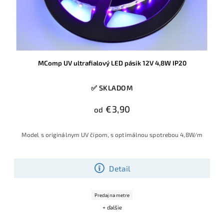
MComp UV ultrafialový LED pásik 12V 4,8W IP20
✅ SKLADOM
€3,90
od
Model s originálnym UV čipom, s optimálnou spotrebou 4,8W/m
Detail
Predaj na metre
+ ďalšie