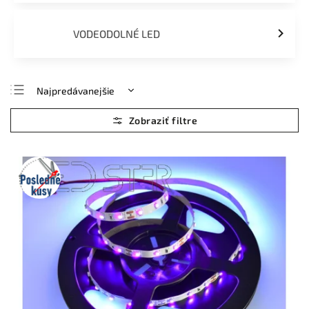
VODEODOLNÉ LED
Najpredávanejšie
Najlacnejšie
Najdrahšie
Abecedne
Posledné
kusy