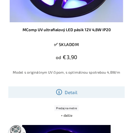
MComp UV ultrafialový LED pásik 12V 4,8W IP20
✅ SKLADOM
€3,90
od
Model s originálnym UV čipom, s optimálnou spotrebou 4,8W/m
Detail
Predaj na metre
+ ďalšie
5m