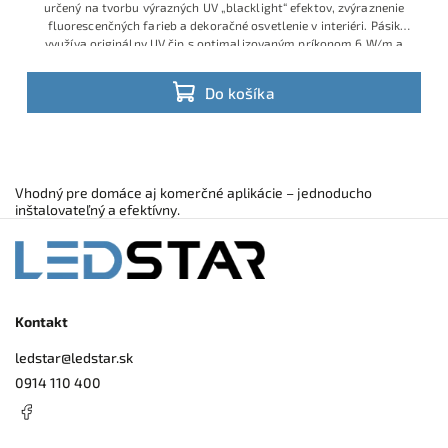
určený na tvorbu výrazných UV „blacklight“ efektov, zvýraznenie
fluorescenčných farieb a dekoračné osvetlenie v interiéri. Pásik
využíva originálny UV čip s optimalizovaným príkonom 6 W/m a
vlnovou dĺžkou približne 395–405 nm, vďaka čomu ponúka
spoľahlivý UV výkon pri nízkej spotrebe energie.
Do košíka
Vhodný pre domáce aj komerčné aplikácie – jednoducho
inštalovateľný a efektívny.
Kontakt
ledstar
@
ledstar.sk
0914 110 400