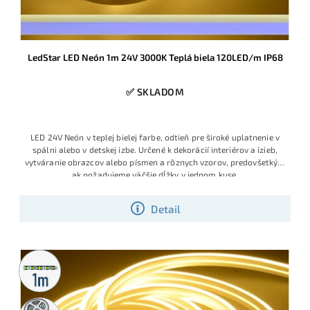
LedStar LED Neón 1m 24V 3000K Teplá biela 120LED/m IP68
✅ SKLADOM
LED 24V Neón v teplej bielej farbe, odtieň pre široké uplatnenie v
spálni alebo v detskej izbe. Určené k dekorácií interiérov a izieb,
vytváranie obrazcov alebo písmen a rôznych vzorov, predovšetkým
ak požadujeme väčšie dĺžky v jednom kuse.
Detail
Metrážny
predaj
5m