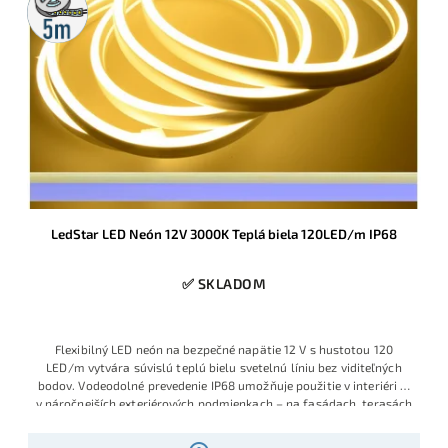
rolka
LedStar LED Neón 12V 3000K Teplá biela 120LED/m IP68
✅ SKLADOM
Flexibilný LED neón na bezpečné napätie 12 V s hustotou 120
LED/m vytvára súvislú teplú bielu svetelnú líniu bez viditeľných
bodov. Vodeodolné prevedenie IP68 umožňuje použitie v interiéri aj
v náročnejších exteriérových podmienkach – na fasádach, terasách
či v záhrade.