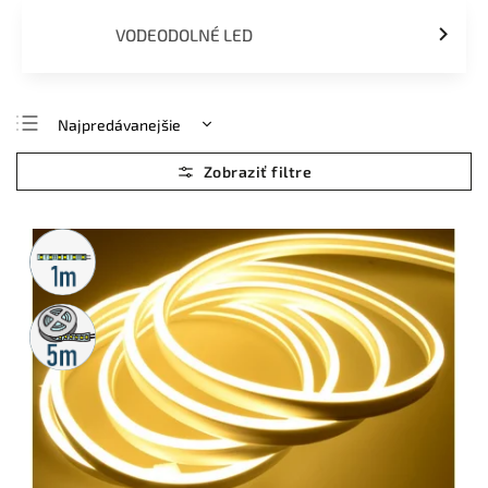
VODEODOLNÉ LED
Najpredávanejšie
Najlacnejšie
Najdrahšie
Abecedne
Metrážny
predaj
5m
rolka