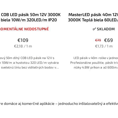
r COB LED pásik 50m 12V 3000K
MasterLED pásik 40m 1
 biela 10W/m 320LED/m IP20
3000K Teplá biela 60LE
IP20
OMENTÁLNE NEDOSTUPNÉ
✅ SKLADOM
€109
€69
€79
€2,18 / 1 m
€1,73 / 1 m
ový 50m dlhý COB LED pásik na 12V s
LED pásik v 40m rolke v jedno
m 10W/m a hustotou 320 LED/m vytvára
Profesionálne použitie, pásik t
 svetelnú líniu bez viditeľných bodov v
nízky 4.8W príkon a až 600l
j teplej bielej 3000K. Vhodný pre interiér
svietivosť, Teplá biela farba
ytím IP20, stmievateľný a ideálny na
oddychových a relaxačných 
podsvietenie nábytku, políc, podhľadov
či dekoratívne línie svetla
e domáce aj komerčné aplikácie – jednoducho inštalovateľný a efektív