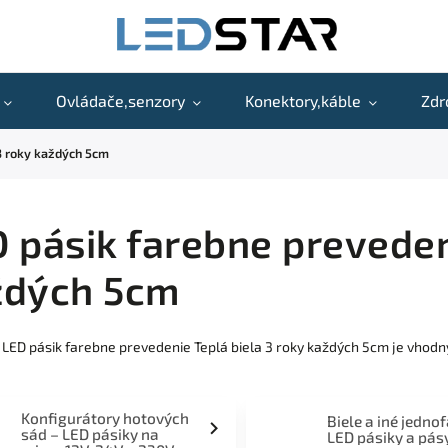
Ovládače,senzory
Konektory,káble
Zdr
 3 roky každých 5cm
 pásik farebne preveden
ždých 5cm
 LED pásik farebne prevedenie Teplá biela 3 roky každých 5cm je vhodn
Konfigurátory hotových
Biele a iné jedno
sád – LED pásiky na
LED pásiky a pás