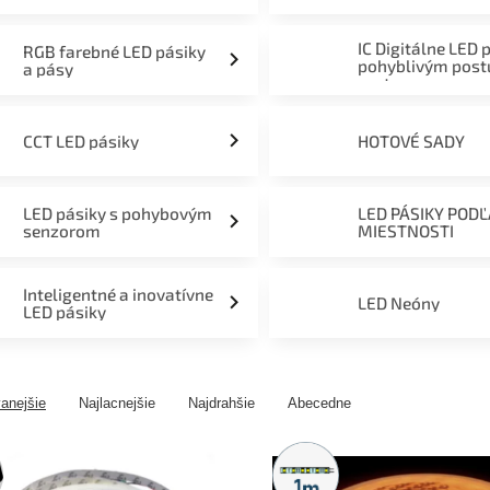
mieru 12V, 24V a 230V
IC Digitálne LED 
RGB farebné LED pásiky
pohyblivým pos
a pásy
svetom
CCT LED pásiky
HOTOVÉ SADY
LED pásiky s pohybovým
LED PÁSIKY POD
senzorom
MIESTNOSTI
Inteligentné a inovatívne
LED Neóny
LED pásiky
anejšie
Najlacnejšie
Najdrahšie
Abecedne
Metrážny
predaj