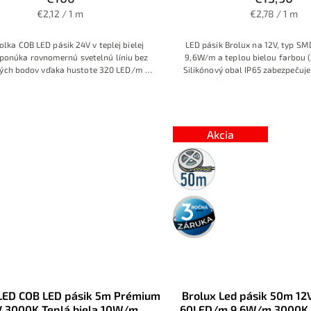
€2,12 / 1 m
€2,78 / 1 m
olka COB LED pásik 24V v teplej bielej
LED pásik Brolux na 12V, typ SM
ponúka rovnomernú svetelnú líniu bez
9,6W/m a teplou bielou farbou 
ných bodov vďaka hustote 320 LED/m a
Silikónový obal IP65 zabezpečuj
ógii COB. Príkon 10W/m, napájanie 24V
vlhkosťou a prachom, vhodné 
tie IP20 ho predurčujú na profesionálne
linky, kúpeľňové zrkadlá, schody 
teriérové osvetlenie v podhľadoch,
v exteriéri aj interiér
ých profiloch či líniových svietidlách so
ľahlivou prevádzkou a možnosťou
Akcia
stmievania
50m
rolka
3 roky
záruka
LED COB LED pásik 5m Prémium
Brolux Led pásik 50m 1
 3000K Teplá biela 10W/m
60LED/m 9,6W/m 3000K T