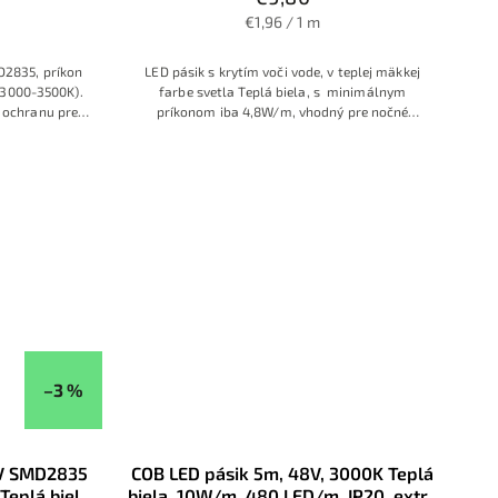
€1,96 / 1 m
D2835, príkon
LED pásik s krytím voči vode, v teplej mäkkej
(3000-3500K).
farbe svetla Teplá biela, s minimálnym
e ochranu pred
príkonom iba 4,8W/m, vhodný pre nočné
na kuchynské
osvetlenie
či podsvietenie
i.
–3 %
2V SMD2835
COB LED pásik 5m, 48V, 3000K Teplá
eplá biela
biela, 10W/m, 480 LED/m, IP20, extra