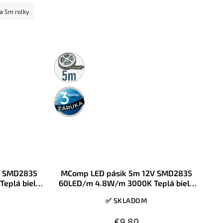
pre osvetlenie
na 5m rolky
podhľadov a
iéri.
5m
rolka
3 roky
záruka
2V SMD2835
MComp LED pásik 5m 12V SMD2835
eplá biela
60LED/m 4.8W/m 3000K Teplá biela
IP65
✅ SKLADOM
€9,80