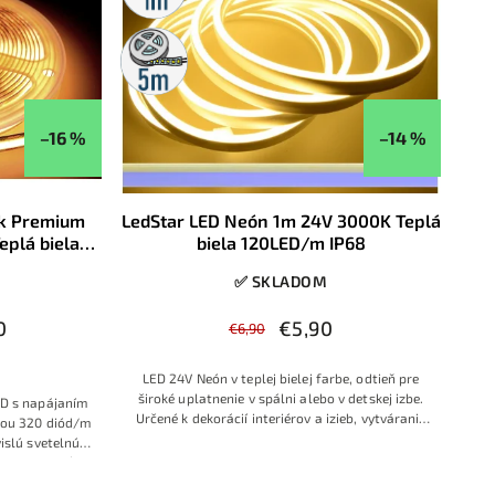
5m
rolka
–16 %
–14 %
ik Premium
LedStar LED Neón 1m 24V 3000K Teplá
plá biela
biela 120LED/m IP68
✅ SKLADOM
0
€5,90
€6,90
LED 24V Neón v teplej bielej farbe, odtieň pre
široké uplatnenie v spálni alebo v detskej izbe.
ED s napájaním
Určené k dekorácií interiérov a izieb, vytváranie
tou 320 diód/m
obrazcov alebo písmen a rôznych vzorov,
vislú svetelnú
predovšetkým ak požadujeme väčšie dĺžky v
ním farieb (CRI
jednom kuse.
P20 krytiu je