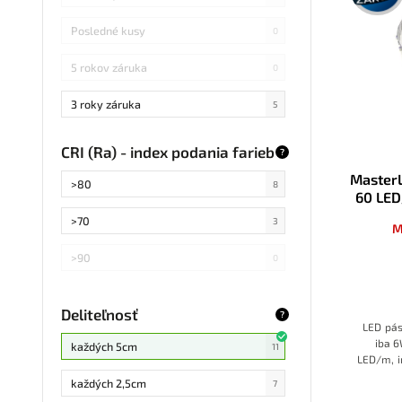
Posledné kusy
0
5 rokov záruka
0
3 roky záruka
5
CRI (Ra) - index podania farieb
?
Master
>80
8
60 LED
>70
3
M
>90
0
Deliteľnosť
?
LED pás
iba 
každých 5cm
11
LED/m, i
Obľúbená
každých 2,5cm
7