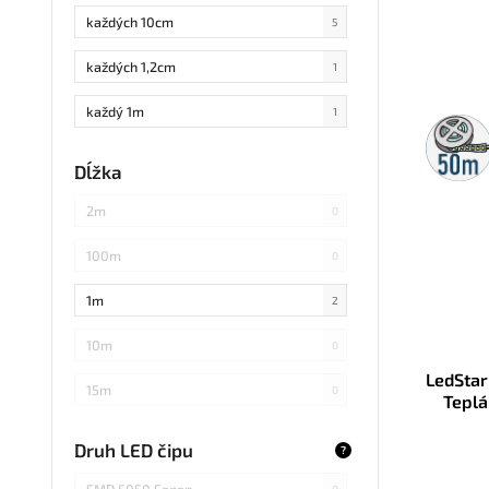
každých 10cm
5
každých 1,2cm
1
každý 1m
1
50m
rolka
každých 3cm
0
Dĺžka
každých 20cm
0
2m
0
každých 4cm
2
100m
0
každých 2cm
1
1m
2
každých 17cm
0
10m
0
LedStar
5
0
15m
0
Teplá
každých 7,1cm
0
20m
0
Druh LED čipu
?
každých 1,5cm
0
25m
0
SMD 5050 Sanan
0