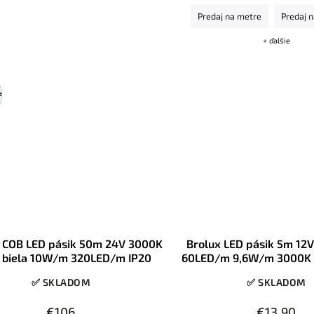
ideálny do hliníkových profilov 
Predaj na metre
Predaj 
nábytku, pracovných dosiek, 
dizajnových línií v inter
+ ďalšie
 COB LED pásik 50m 24V 3000K
Brolux LED pásik 5m 1
 biela 10W/m 320LED/m IP20
60LED/m 9,6W/m 3000K T
IP65
✅ SKLADOM
✅ SKLADOM
€106
€13,90