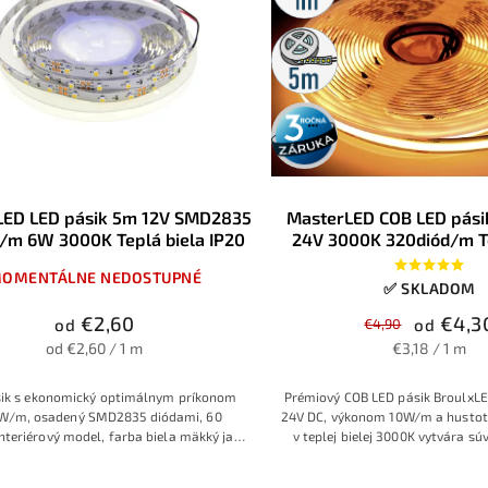
5m
rolka
3 roky
záruka
LED LED pásik 5m 12V SMD2835
MasterLED COB LED pás
/m 6W 3000K Teplá biela IP20
24V 3000K 320diód/m Te
10W/m IP20
OMENTÁLNE NEDOSTUPNÉ
✅ SKLADOM
€2,60
€4,3
od
€4,90
od
od €2,60 / 1 m
€3,18 / 1 m
ik s ekonomický optimálnym príkonom
Prémiový COB LED pásik BroulxL
6W/m, osadený SMD2835 diódami, 60
24V DC, výkonom 10W/m a husto
nteriérový model, farba biela mäkký jas.
v teplej bielej 3000K vytvára sú
 voľba pre doplnkové osvetlenie v byte.
líniu bez bodiek a s vysokým poda
≥90). Vďaka šírke okolo 8 mm a I