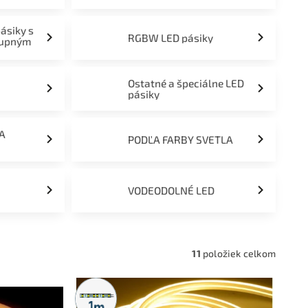
pásiky s
RGBW LED pásiky
tupným
Ostatné a špeciálne LED
pásiky
ĽA
PODĽA FARBY SVETLA
VODEODOLNÉ LED
11
položiek celkom
Metrážny
predaj