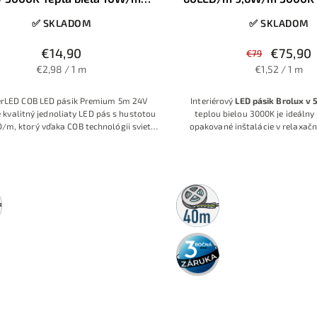
320LED/m IP20
IP20
✅ SKLADOM
✅ SKLADOM
€14,90
€75,90
€79
€2,98 / 1 m
€1,52 / 1 m
rLED COB LED pásik Premium 5m 24V
Interiérový
LED pásik Brolux v 
 kvalitný jednoliaty LED pás s hustotou
teplou bielou 3000K je ideálny 
/m, ktorý vďaka COB technológii svieti
opakované inštalácie v relaxač
vislá línia bez viditeľných bodiek aj v
veľkých spálňach. Hustota
hliníkových profiloch. Teplá biela 3000K,
SMD2835
a výkon
9,6 W/m
ponú
 10W/m a krytie IP20 ho predurčujú na
jasné, zároveň však mäkké svet
tné aj funkčné osvetlenie obývačiek,
dlhodobý pobyt v pries
kých liniek, spální či hotelových izieb,
40m
vyžaduje útulné svetlo a vysoká kvalita
rolka
podania farieb.
3 roky
záruka