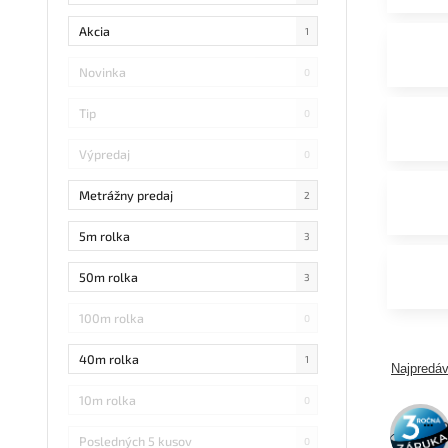
Akcia
1
Novinka
0
Tip
0
Výpredaj
0
Metrážny predaj
2
5m rolka
3
50m rolka
3
100m rolka
0
40m rolka
1
Najpredáv
10m rolka
0
3 roky
záruka
Posledných 5 kusov
0