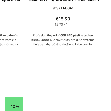
dlhé zapojenia v jednom kuse
✅ SKLADOM
€18,50
€3,70 / 1 m
50 m balení
s
Profesionálny
48 V COB LED pásik s teplou
pre väčšie a
bielou 3000 K
je navrhnutý pre dlhé svetelné
ných zónach a
línie bez zbytočného ďalšieho kabelovania,
60 LED/m
napájania z viacerých bodov a zložitých
kajú príjemne
montážnych zásahov. Vďaka technológii
48 V
lo vhodné na
DC
, hustote
480 LED/m
a príkonom
10
tore.
W/m
umožňuje vytvoriť súvislé teplé osvetlenie
na dlhých úsekoch v jednom kuse, čo
zjednodušuje montáž a v konečnom dôsledku
znižuje náklady pri väčších projektoch.
–12 %