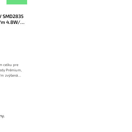
2V SMD2835
D/m 4.8W/m
m celku pre
riedy Prémium,
m/m zvýšená
 svetla do
priestorov
ny.