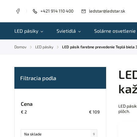
+421 914 110 400
ledstar@ledstar.sk
LED pásiky
Svietidlá
Solárne osvetlenie
Domov
LED pásiky
LED pásik farebne prevedenie Teplá biela
/
/
LED
ka
Cena
LED pásik
plôch.
€
2
€
109
Na sklade
9