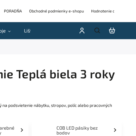
PORADŇA
Obchodné podmienky e-shopu
Hodnotenie obchodu
oje
Lišty
Akcie a výpredaje
Blog
H
ie Teplá biela 3 roky
ý na podsvietenie nábytku, stropov, políc alebo pracovných
farebné
COB LED pásiky bez
y
bodov