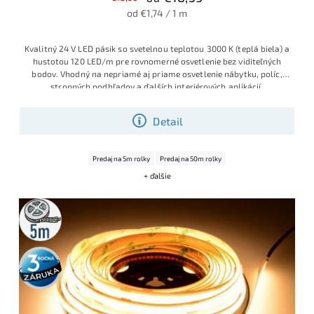
od €1,74 / 1 m
Kvalitný 24 V LED pásik so svetelnou teplotou 3000 K (teplá biela) a
hustotou 120 LED/m pre rovnomerné osvetlenie bez viditeľných
bodov. Vhodný na nepriamé aj priame osvetlenie nábytku, políc,
stropných podhľadov a ďalších interiérových aplikácií.
Detail
Predaj na 5m rolky
Predaj na 50m rolky
+ ďalšie
5m
rolka
3 roky
záruka