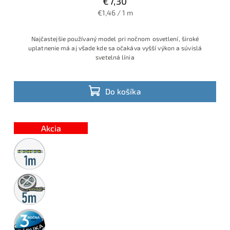
€7,30
€1,46 / 1 m
Najčastejšie používaný model pri nočnom osvetlení, široké
uplatnenie má aj všade kde sa očakáva vyšší výkon a súvislá
svetelná línia
Do košíka
Akcia
Metrážny
predaj
5m
rolka
3 roky
záruka