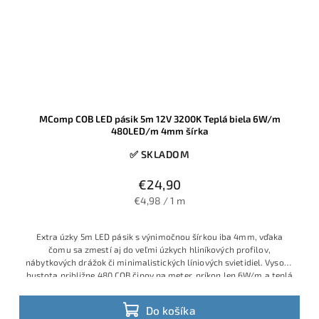
MComp COB LED pásik 5m 12V 3200K Teplá biela 6W/m
480LED/m 4mm šírka
✅ SKLADOM
€24,90
€4,98 / 1 m
Extra úzky 5m LED pásik s výnimočnou šírkou iba 4mm, vďaka
čomu sa zmestí aj do veľmi úzkych hliníkových profilov,
nábytkových drážok či minimalistických líniových svietidiel. Vysoká
hustota približne 480 COB čipov na meter, príkon len 6W/m a teplá
biela 3200K zabezpečujú jednoliatu svetelnú líniu bez bodiek,
príjemnú atmosféru a úspornú prevádzku s možnosťou
Do košíka
stmievania.