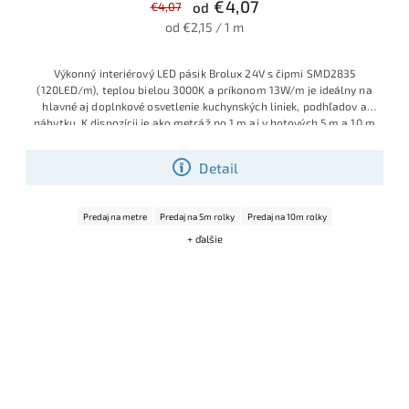
€4,07
€4,07
od
od €2,15 / 1 m
Výkonný interiérový LED pásik Brolux 24V s čipmi SMD2835
(120LED/m), teplou bielou 3000K a príkonom 13W/m je ideálny na
hlavné aj doplnkové osvetlenie kuchynských liniek, podhľadov a
nábytku. K dispozícii je ako metráž po 1 m aj v hotových 5 m a 10 m
rolkách, takže ľahko pokryješ menšie aj väčšie projekty bez
zložitého spájania.
Detail
Predaj na metre
Predaj na 5m rolky
Predaj na 10m rolky
+ ďalšie