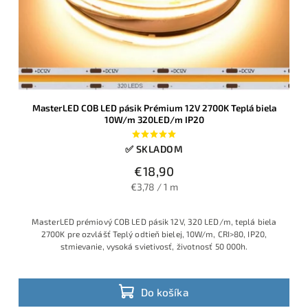
MasterLED COB LED pásik Prémium 12V 2700K Teplá biela
10W/m 320LED/m IP20
✅ SKLADOM
€18,90
€3,78 / 1 m
MasterLED prémiový COB LED pásik 12V, 320 LED/m, teplá biela
2700K pre ozvlášť Teplý odtieň bielej, 10W/m, CRI>80, IP20,
stmievanie, vysoká svietivosť, životnosť 50 000h.
Do košíka