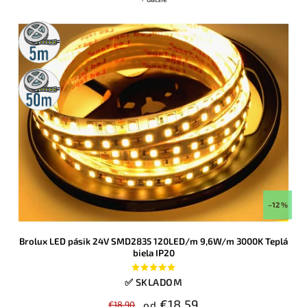
5m
rolka
50m
rolka
–12 %
Brolux LED pásik 24V SMD2835 120LED/m 9,6W/m 3000K Teplá
biela IP20
✅ SKLADOM
€18,59
€18,90
od