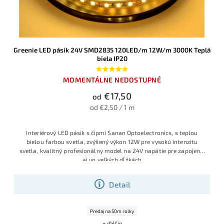
Greenie LED pásik 24V SMD2835 120LED/m 12W/m 3000K Teplá
biela IP20
MOMENTÁLNE NEDOSTUPNÉ
€17,50
od
od €2,50 / 1 m
Interiérový LED pásik s čipmi Sanan Optoelectronics, s teplou
bielou farbou svetla, zvýšený výkon 12W pre vysokú intenzitu
svetla, kvalitný profesionálny model na 24V napätie pre zapojenie
aj vo veľkých dĺžkách
Detail
Predaj na 50m rolky
+ ďalšie