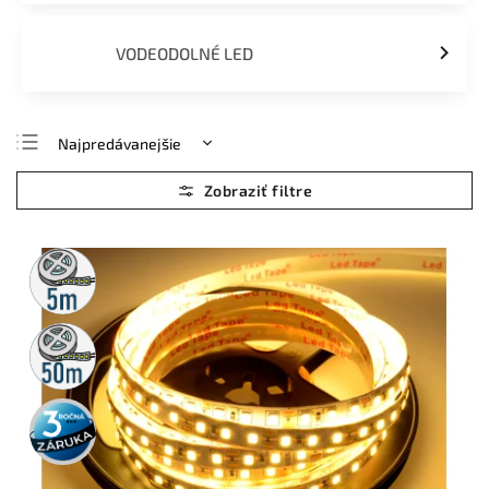
VODEODOLNÉ LED
Najpredávanejšie
Najlacnejšie
Najdrahšie
Abecedne
5m
rolka
50m
rolka
3 roky
záruka