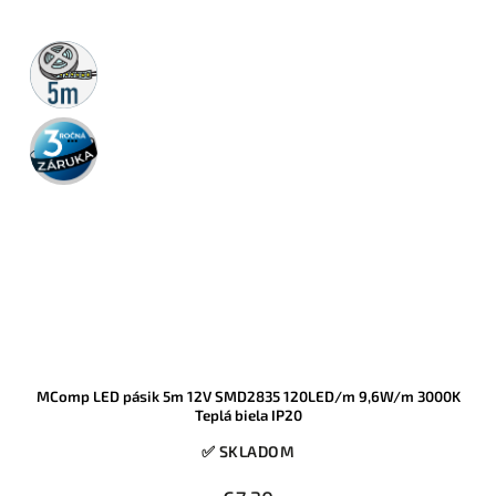
5m
rolka
3 roky
záruka
MComp LED pásik 5m 12V SMD2835 120LED/m 9,6W/m 3000K
Teplá biela IP20
✅ SKLADOM