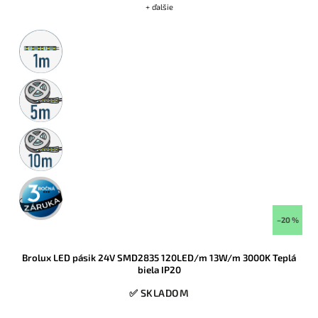
+ ďalšie
Metrážny
predaj
5m
rolka
10m
rolka
3 roky
záruka
–20 %
Brolux LED pásik 24V SMD2835 120LED/m 13W/m 3000K Teplá
biela IP20
✅ SKLADOM