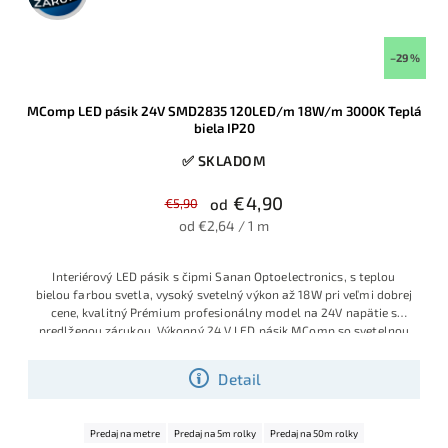
–29 %
MComp LED pásik 24V SMD2835 120LED/m 18W/m 3000K Teplá
biela IP20
✅ SKLADOM
€4,90
€5,90
od
od €2,64 / 1 m
Interiérový LED pásik s čipmi Sanan Optoelectronics, s teplou
bielou farbou svetla, vysoký svetelný výkon až 18W pri veľmi dobrej
cene, kvalitný Prémium profesionálny model na 24V napätie s
predlženou zárukou.
Výkonný 24 V LED pásik MComp so svetelnou
teplotou 3000 K a hustotou 120 LED/m poskytuje veľmi silné,
rovnomerné teplé biele osvetlenie. Vhodný na hlavné aj pracovné
Detail
osvetlenie v interiéri, najmä tam, kde je potrebný vyšší svetelný tok.
Predaj na metre
Predaj na 5m rolky
Predaj na 50m rolky